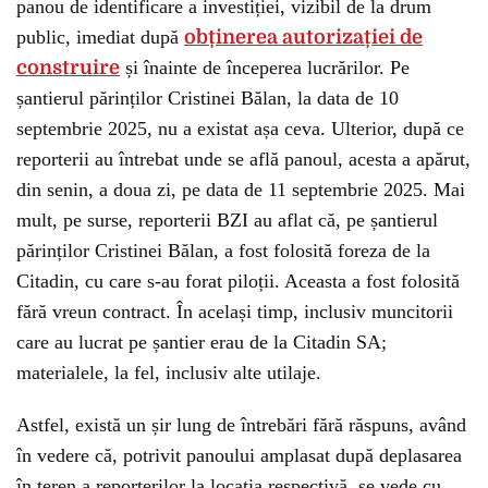
panou de identificare a investiției, vizibil de la drum
public, imediat după
obținerea autorizației de
construire
și înainte de începerea lucrărilor. Pe
șantierul părinților Cristinei Bălan, la data de 10
septembrie 2025, nu a existat așa ceva. Ulterior, după ce
reporterii au întrebat unde se află panoul, acesta a apărut,
din senin, a doua zi, pe data de 11 septembrie 2025. Mai
mult, pe surse, reporterii BZI au aflat că, pe șantierul
părinților Cristinei Bălan, a fost folosită foreza de la
Citadin, cu care s-au forat piloții. Aceasta a fost folosită
fără vreun contract. În același timp, inclusiv muncitorii
care au lucrat pe șantier erau de la Citadin SA;
materialele, la fel, inclusiv alte utilaje.
Astfel, există un șir lung de întrebări fără răspuns, având
în vedere că, potrivit panoului amplasat după deplasarea
în teren a reporterilor la locația respectivă, se vede cu