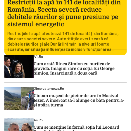
Restricții la apă în 141 de localități din
România. Seceta severă reduce
debitele râurilor și pune presiune pe
sistemul energetic
Restricțiile la apă afectează 141 de localități din România,
din cauza secetei severe. Autoritățile avertizează că
debitele râurilor și ale Dunării rămân la niveluri foarte
scăzute, iar situația influențează inclusiv funcționarea
Centralei Nucleare de la Cernavodă. România se confruntă
A1.ro
cu una dintre cele mai dificile perioade din punct de vedere
Cum arată Ilinca Simion cu burtica de
hidrologic din ultimii ani. Lipsa […]
gravidă. Imagini rare cu soția lui George
Simion, însărcinată a doua oară
Observatornews.ro
Cioban muşcat de picior de urs în Masivul
Iezer. A încercat să-l alunge cu bâta pentru a-
şi apăra turma
As.ro
Cum se menţine în formă soţia lui Leonard