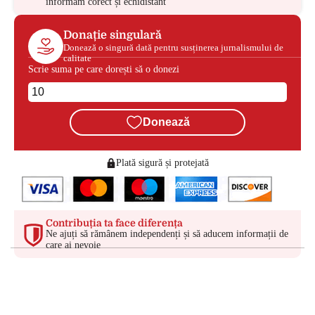
informăm corect și echidistant
Donație singulară
Donează o singură dată pentru susținerea jurnalismului de
calitate
Scrie suma pe care dorești să o donezi
Donează
Plată sigură și protejată
Contribuția ta face diferența
Ne ajuți să rămânem independenți și să aducem informații de
care ai nevoie