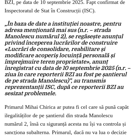
BZI, pe data de 10 septembrie 2025. Fapt confirmat de
Inspectoratul de Stat în Construcții (ISC).
„În baza de date a instituției noastre, pentru
adresa menționată mai sus (n.r. – strada
Manolescu numărul 2), se regăsește anunțul
privind începerea lucrărilor de construire
«Lucrări de consolidare, reabilitare și
modificare acoperiș locuință personală și
împrejmuire teren proprietate», anunț
înregistrat cu data de 10 septembrie 2025 (n.r. –
ziua în care reporterii BZI au fost pe șantierul
de pe strada Manolescu)”, au transmis
reprezentanții ISC, după ce reporterii BZI au
sesizat problemele.
Primarul Mihai Chirica ar putea fi cel care să pună capăt
ilegalităților de pe șantierul din strada Manolescu
numărul 2, însă cu siguranță acesta nu își va controla și
sancționa subalterna. Primarul, dacă nu va lua o decizie