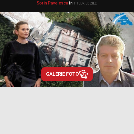
Sorin Pavelescu
în
TITLURILE ZILEI
GALERIE FOTO
22