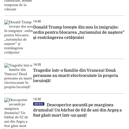
14:40
Donald Trump lovește din nou în imigrație:
ordin pentru blocarea „turismului de naștere”
și restrângerea cetățeniei
14:35
Tragedie într-o familie din Vrancea! Două
persoane au murit electrocutate în propria
locuință!
13:30
FOTO
Descoperire șocantă pe marginea
drumului! Un bărbat de 62 de ani din Argeș a
fost găsit mort într-un șanț!