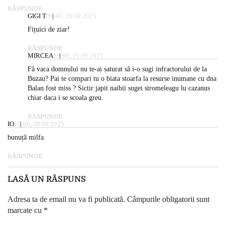
RĂSPUNDE
GIGI T
09:40, 26.09.2025
Fițuici de ziar!
RĂSPUNDE
MIRCEA
19:08, 26.09.2025
Fă vaca domnului nu te-ai saturat să i-o sugi infractorului de la
Buzau? Pai te compari tu o biata stoarfa la resurse inumane cu dna
Balan fost miss ? Sictir japit naibii sugei stromeleagu lu cazanus
chiar daca i se scoala greu.
RĂSPUNDE
IO
18:00, 28.09.2025
bunuță milfa
RĂSPUNDE
LASĂ UN RĂSPUNS
Adresa ta de email nu va fi publicată.
Câmpurile obligatorii sunt
marcate cu
*