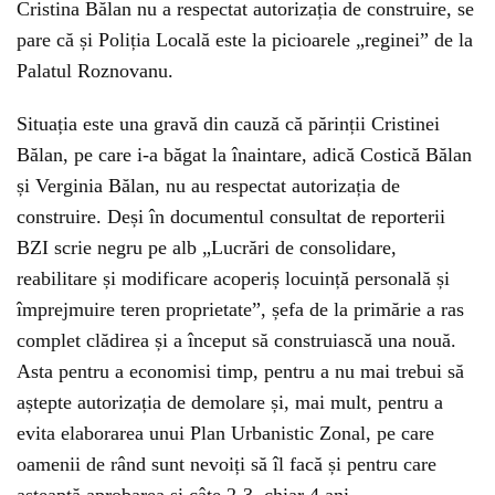
Cristina Bălan nu a respectat autorizația de construire, se
pare că și Poliția Locală este la picioarele „reginei” de la
Palatul Roznovanu.
Situația este una gravă din cauză că părinții Cristinei
Bălan, pe care i-a băgat la înaintare, adică Costică Bălan
și Verginia Bălan, nu au respectat autorizația de
construire. Deși în documentul consultat de reporterii
BZI scrie negru pe alb „Lucrări de consolidare,
reabilitare și modificare acoperiș locuință personală și
împrejmuire teren proprietate”, șefa de la primărie a ras
complet clădirea și a început să construiască una nouă.
Asta pentru a economisi timp, pentru a nu mai trebui să
aștepte autorizația de demolare și, mai mult, pentru a
evita elaborarea unui Plan Urbanistic Zonal, pe care
oamenii de rând sunt nevoiți să îl facă și pentru care
așteaptă aprobarea și câte 2-3, chiar 4 ani.