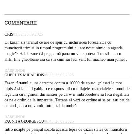
COMENTARII
CRIS
03:32, 26.09.2025
Dl kazan zis țărănul ce are de spus cu inchirierea forezei?Da cu
muncitorii trimisi in timpul.programului nu are notat nimic in agenda
magică? Hai kazane dă pe goarnă pana nu vine potera. Tu esti uns cu
alifii fine gheolbane asa că stii cum sai faci vant lui macheo man joinel .
RĂSPUNDE
GHERHES MIHAILIDIS
05:35, 26.09.2025
Fazan târtanul ajuns derector contra a 10000 de epuroi (plasati la mos
pipișcă si la tanti gabița ) e responsabil cu utilajele, materialele si omul de
legatura cu inginerii din santier pe carw ii imbrobodeste sa faca ilegalitati
ca na e ordin de la imparatie..Tartane să vezi ce ordine ai sa pri.esti cat de
curand , daca nu vomiti totul stai la umbră
RĂSPUNDE
PAUNITA GEORGESCU
06:45, 26.09.2025
Intro noapte pe pasajul socola aceasta lepra de cazan statea cu muncitorii