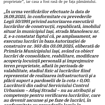
proprietate”, iar casa a fost rasă de pe fața pământului.
„În urma verificărilor efectuate la data de
18.09.2025, în conformitate cu prevederile
Legii 50/1991 privind autorizarea executării
lucrărilor de construcții, republicată, imobilul
situat în municipiul Iași, strada Manolescu nr.
2, s-a constatat faptul că, pe amplasament, se
executau lucrări în baza Autorizației de
construire nr. 363 din 03.09.2025, eliberată de
Primăria Municipiului Iași, având ca obiect
lucrări de consolidare, reabilitare, modificare
acoperiş locuință personală și împrejmuire
teren proprietate, aflată în perioada de
valabilitate, stadiul fizic al lucrărilor fiind
reprezentat de realizarea infrastructurii şi a
plăcii suport a pardoselii de la cota ± 0,00.
Lucrătorii din cadrul Serviciului Control
Urbanism – Afișaj Stradal – nu au atribuții și
competențe pentru verificarea lucrărilor, care
au devenit ascunse și pe faze de lucrări, în