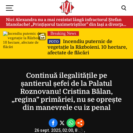
Nici Alexandra nu a mai rezistat lângă infractorul Ștefan
Manolache! „Prințișorul taximetriștilor” din Iași a divorţat
după doi ani de căsnicie
Breaking News
Incendiu puternic de
FOTO
vegetație la Războieni. 10 hectare,
Could not play video.
afectate de flăcări
There was a problem trying to load the video.
Error code: html5_video:4
Continuă ilegalitățile pe
șantierul șefei de la Palatul
Roznovanu! Cristina Bălan,
„regina” primăriei, nu se oprește
din manevrele cu iz penal
26 sept. 2025, 02:00,
8
,