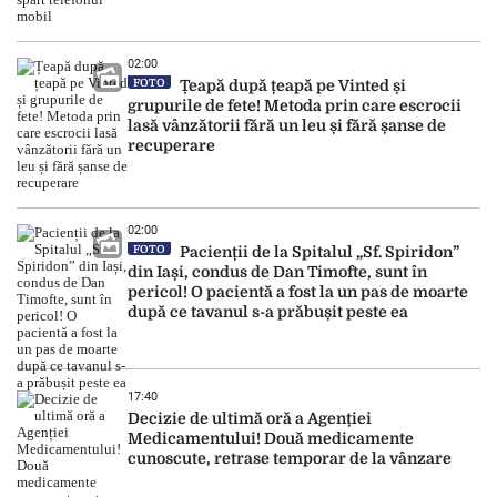
02:00
FOTO
Țeapă după țeapă pe Vinted și
grupurile de fete! Metoda prin care escrocii
lasă vânzătorii fără un leu și fără șanse de
recuperare
02:00
FOTO
Pacienții de la Spitalul „Sf. Spiridon”
din Iași, condus de Dan Timofte, sunt în
pericol! O pacientă a fost la un pas de moarte
după ce tavanul s-a prăbușit peste ea
17:40
Decizie de ultimă oră a Agenției
Medicamentului! Două medicamente
cunoscute, retrase temporar de la vânzare