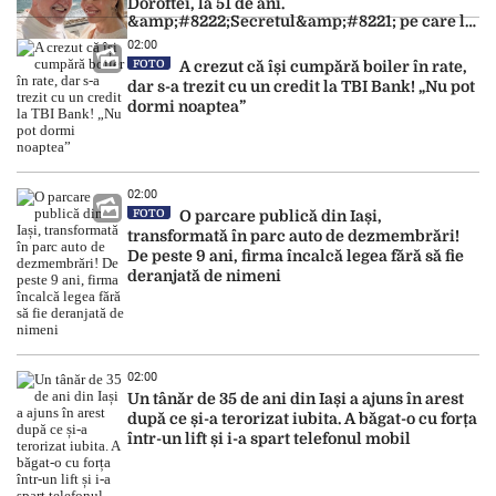
Doroftei, la 51 de ani.
&amp;#8222;Secretul&amp;#8221; pe care l-a
dezvăluit
02:00
FOTO
A crezut că își cumpără boiler în rate,
dar s-a trezit cu un credit la TBI Bank! „Nu pot
dormi noaptea”
02:00
FOTO
O parcare publică din Iași,
transformată în parc auto de dezmembrări!
De peste 9 ani, firma încalcă legea fără să fie
deranjată de nimeni
02:00
Un tânăr de 35 de ani din Iași a ajuns în arest
după ce și-a terorizat iubita. A băgat-o cu forța
într-un lift și i-a spart telefonul mobil