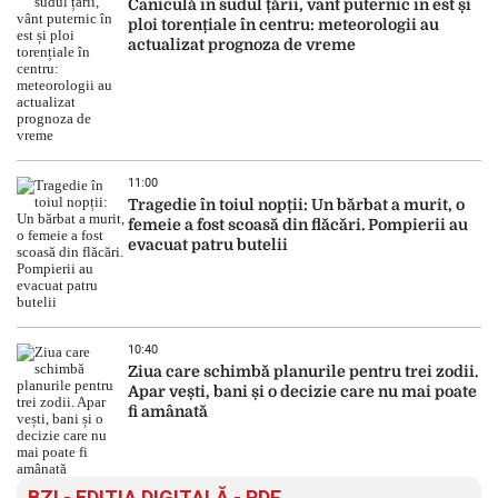
Caniculă în sudul țării, vânt puternic în est și
ploi torențiale în centru: meteorologii au
actualizat prognoza de vreme
11:00
Tragedie în toiul nopții: Un bărbat a murit, o
femeie a fost scoasă din flăcări. Pompierii au
evacuat patru butelii
10:40
Ziua care schimbă planurile pentru trei zodii.
Apar vești, bani și o decizie care nu mai poate
fi amânată
BZI - EDITIA DIGITALĂ - PDF