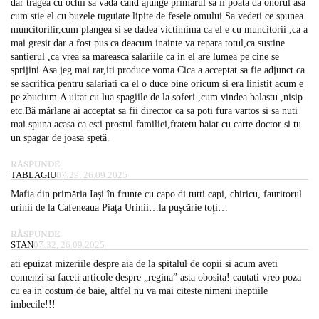
dar tragea cu ochii sa vada cand ajunge primarul sa ii poata da onorul asa
cum stie el cu buzele tuguiate lipite de fesele omului.Sa vedeti ce spunea
muncitorilir,cum plangea si se dadea victimima ca el e cu muncitorii ,ca a
mai gresit dar a fost pus ca deacum inainte va repara totul,ca sustine
santierul ,ca vrea sa mareasca salariile ca in el are lumea pe cine se
sprijini.Asa jeg mai rar,iti produce voma.Cica a acceptat sa fie adjunct ca
se sacrifica pentru salariati ca el o duce bine oricum si era linistit acum e
pe zbucium.A uitat cu lua spagiile de la soferi ,cum vindea balastu ,nisip
etc.Bă mârlane ai acceptat sa fii director ca sa poti fura vartos si sa nuti
mai spuna acasa ca esti prostul familiei,fratetu baiat cu carte doctor si tu
un spagar de joasa spetă.
RĂSPUNDE
TABLAGIU
07:29, 26.09.2025
Mafia din primăria Iași în frunte cu capo di tutti capi, chiricu, fauritorul
urinii de la Cafeneaua Piața Urinii…la pușcărie toți…
RĂSPUNDE
STAN
07:32, 26.09.2025
ati epuizat mizeriile despre aia de la spitalul de copii si acum aveti
comenzi sa faceti articole despre „regina” asta obosita! cautati vreo poza
cu ea in costum de baie, altfel nu va mai citeste nimeni ineptiile
imbecile!!!