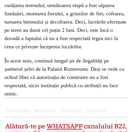
curățarea terenului; următoarea etapă a fost săparea
fundației, montarea fierului, a grinzilor de fier, cofrarea,
turnarea betonului și decofrarea. Deci, lucrările efectuate
pe teren au durat cel puțin 2 luni. Deci, este încă o
dovadă a faptului că nu a fost respectată legea nici în
ceea ce privește începerea lucrărilor.
În acest sens, continuă lungul șir de ilegalități pe
șantierul șefei de la Palatul Roznovanu. Deși se vede cu
ochiul liber că autorizația de construire nu a fost
respectată, nicio instituție publică cu atribuții nu face
nimic.
Cristina Balan
Mihai Chirica
Politia Locala
Primaria Iași
Alătură-te pe
WHATSAPP
canalului BZI,