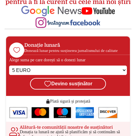
pentru a fi la curent cu cele mai noi știri
Donație lunară
Donează lunar pentru susținerea jurnalismului de calitate
Alege suma pe care dorești să o donezi lunar
Devino susținător
Plată sigură și protejată
Alătură-te comunității noastre de susținători
Donația ta lunară ne ajută să planificăm și să continuăm să