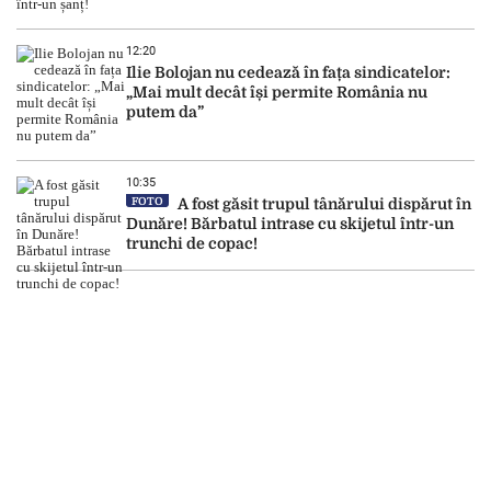
12:20
Ilie Bolojan nu cedează în fața sindicatelor:
„Mai mult decât își permite România nu
putem da”
10:35
FOTO
A fost găsit trupul tânărului dispărut în
Dunăre! Bărbatul intrase cu skijetul într-un
trunchi de copac!