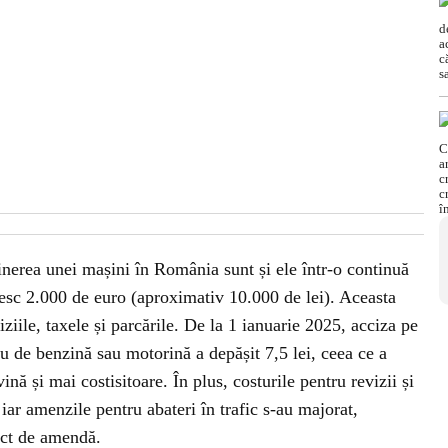
ținerea unei mașini în România sunt și ele într-o continuă
șesc 2.000 de euro (aproximativ 10.000 de lei). Aceasta
iziile, taxele și parcările. De la 1 ianuarie 2025, acciza pe
tru de benzină sau motorină a depășit 7,5 lei, ceea ce a
ină și mai costisitoare. În plus, costurile pentru revizii și
 iar amenzile pentru abateri în trafic s-au majorat,
nct de amendă.