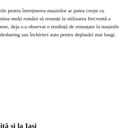
ile pentru întreținerea mașinilor ar putea crește cu
ina mulți români să renunțe la utilizarea frecventă a
pene, deja s-a observat o tendință de renunțare la mașinile
idesharing sau închirieri auto pentru deplasări mai lungi.
tă și la Iași