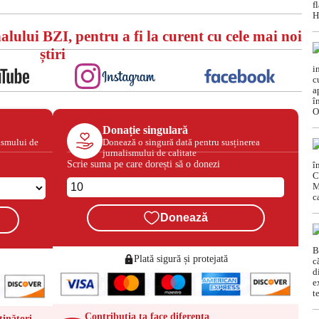
alului BZI, pentru a fi la curent cu cele mai noi
știri
Donație singulară
ismului de
Donează o singură dată pentru susținerea
jurnalismului de calitate
Scrie suma pe care dorești să o donezi
Donează
Plată sigură și protejată
Contribuția ta face diferența
ținători