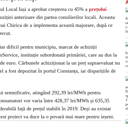
ul Local Iași a aprobat creșterea cu 45% a
prețului
oziției anterioare din partea consilierilor locali. Aceasta
ihai Chirica de a implementa această majorare, după ce
recut.
ar dificil pentru municipiu, marcat de achiziții
Service, instituție subordonată primăriei, care au dus la
e euro. Cărbunele achiziționat la un preț supraevaluat nu
 el a fost depozitat în portul Constanța, iar disparițiile de
cut semnificativ, atingând 292,39 lei/MWh pentru
 consumatori vor varia între 428,37 lei/MWh și 635,35
abilă față de prețul stabilit în 2019. Deși au existat
acest proiect va duce la o povară mai mare pentru ieșeni.