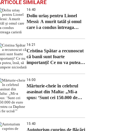
ARTICOLE SIMILARE
16:40
Doliu uriaș pentru Lionel
Messi: A murit tatăl și omul
care i-a condus întreaga
carieră
16:21
Cristina Spătar a recunoscut
că banii sunt foarte
importanți! Ce nu va putea,
însă, să cumpere niciodată
16:00
Mărturie-cheie în celebrul
asasinat din Malta: „Mi-a
spus: ‘Sunt cei 150.000 de
euro pentru ca Daphne să fie
ucisă’”
15:40
Autoturism cuprins de flăcări