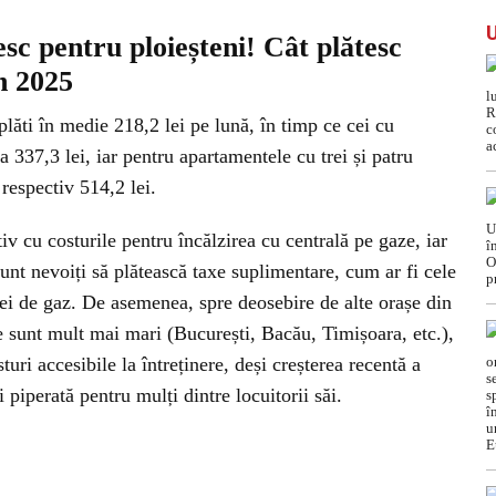
esc pentru ploieșteni! Cât plătesc
în 2025
 plăti în medie 218,2 lei pe lună, în timp ce cei cu
337,3 lei, iar pentru apartamentele cu trei și patru
 respectiv 514,2 lei.
v cu costurile pentru încălzirea cu centrală pe gaze, iar
nt nevoiți să plătească taxe suplimentare, cum ar fi cele
ției de gaz. De asemenea, spre deosebire de alte orașe din
e sunt mult mai mari (București, Bacău, Timișoara, etc.),
turi accesibile la întreținere, deși creșterea recentă a
 piperată pentru mulți dintre locuitorii săi.