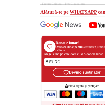
Facturi Caldura
Pret Gigacalorie
Alătură-te pe
WHATSAPP
can
Donație lunară
Donează lunar pentru susținerea jurnal
calitate
Alege suma pe care dorești să o donezi lunar
Devino susținător
Plată sigură și protejată
Alătură-te comunității noastre de sus