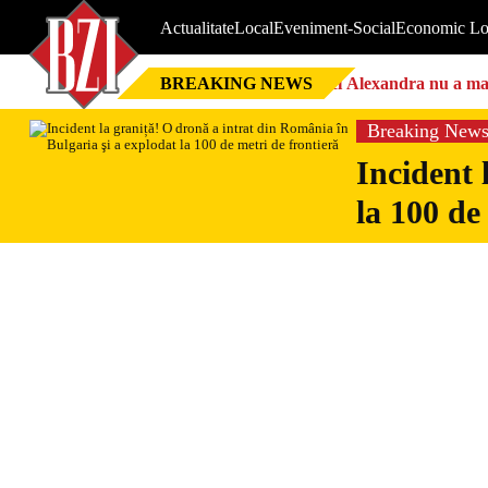
Actualitate
Local
Eveniment-Social
Economic Lo
BREAKING NEWS
Nici Alexandra nu a mai 
Breaking New
Incident 
la 100 de