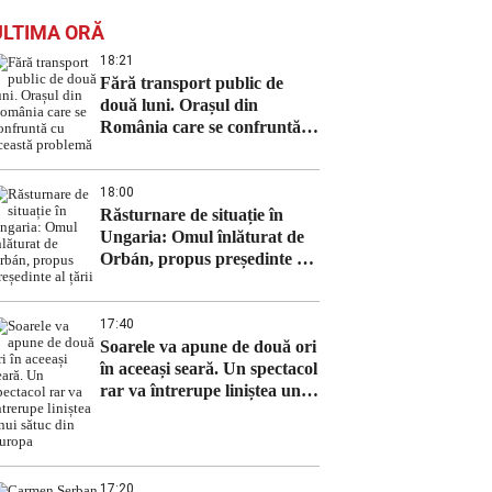
ULTIMA ORĂ
18:21
Fără transport public de
două luni. Orașul din
România care se confruntă
cu această problemă
18:00
Răsturnare de situație în
Ungaria: Omul înlăturat de
Orbán, propus președinte al
țării
17:40
Soarele va apune de două ori
în aceeași seară. Un spectacol
rar va întrerupe liniștea unui
sătuc din Europa
17:20