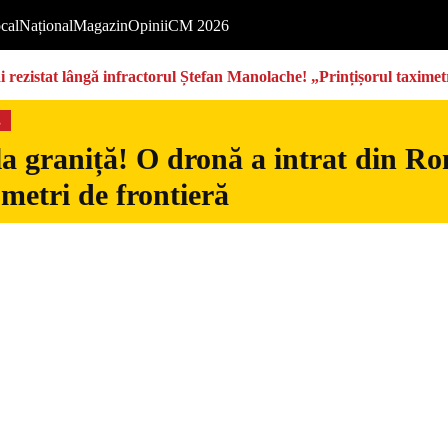
cal
Național
Magazin
Opinii
CM 2026
rezistat lângă infractorul Ștefan Manolache! „Prințișorul taximetri
s
la graniță! O dronă a intrat din Ro
 metri de frontieră