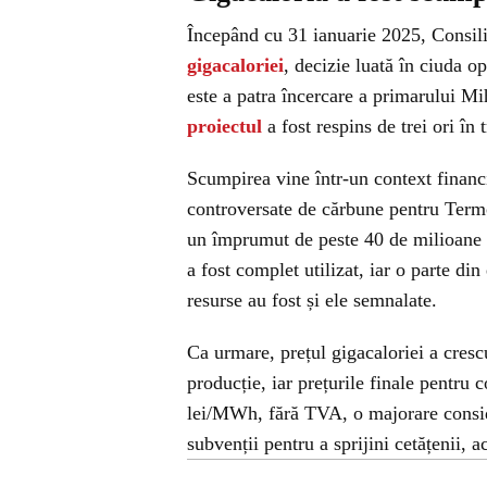
Începând cu 31 ianuarie 2025, Consili
gigacaloriei
, decizie luată în ciuda op
este a patra încercare a primarului M
proiectul
a fost respins de trei ori în t
Scumpirea vine într-un context financi
controversate de cărbune pentru Termo
un împrumut de peste 40 de milioane d
a fost complet utilizat, iar o parte din
resurse au fost și ele semnalate.
Ca urmare, prețul gigacaloriei a cres
producție, iar prețurile finale pentru
lei/MWh, fără TVA, o majorare consider
subvenții pentru a sprijini cetățenii, 