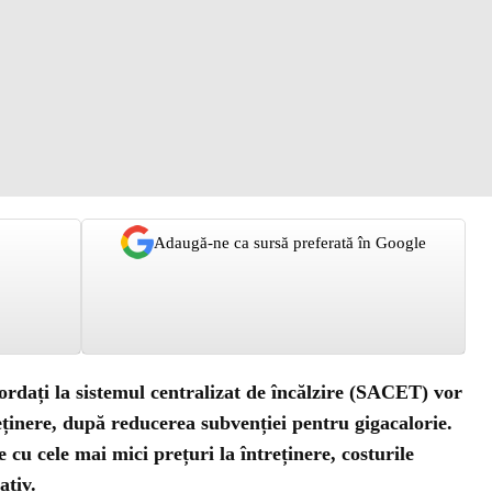
Adaugă-ne ca sursă preferată în Google
cordați la sistemul centralizat de încălzire (SACET) vor
eținere, după reducerea subvenției pentru gigacalorie.
e cu cele mai mici prețuri la întreținere, costurile
ativ.