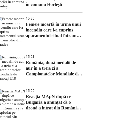
în comuna Horlești
15:30
Femeie moartă în urma unui
incendiu care i-a cuprins
aparamentul situat într-un
bloc din Oradea
15:21
România, două medalii de
aur în a treia zi a
Campionatelor Mondiale de
canotaj U19
15:00
Reacția MApN după ce
Bulgaria a anunțat că o
dronă a intrat din România
și a explodat pe teritoriul său