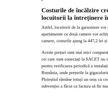
Costurile de încălzire cr
locuitorii la întreținere 
Astfel, locuitorii de la garsoniere vor
apartamente cu două camere vor achita 
camere, costurile ajung la 447,2 lei și
Aceste prețuri sunt mai mici comparati
cei care sunt conectați la SACET nu su
pentru verificarea periodică a instala
România, unde prețurile la gigacalori
Ploieștiul rămâne totuși un oraș cu cos
subvenției a făcut ca factura să fie mai