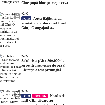
Cine pupă bine primește ceva
02:00
Autoritățile nu au
FOTO
învățat nimic din cazul Emil
Gânj! O angajată a
primăriei, la un pas de viol în
biroul instituției: „S-a
dezbrăcat gol-pușcă”
02:00
Salubris a plătit 800.000 de
lei pentru serviciile de pază!
Licitația a fost prelungită
timp de 8 luni din cauza
contestațiilor
02:00
Nordis de
FOTO
EXCLUSIV
Iași! Clienții care au