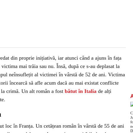
edat din proprie inițiativă, iar atunci când a ajuns în fața
că victima mai trăia sau nu. Însă, după ce s-au deplasat la
rupul neînsuflețit al victimei în vârstă de 52 de ani. Victima
torii încearcă să afle acum dacă au mai existat conflicte
, la crimă. Un alt român a fost
bătut în Italia
de alți
te.
a
ut loc în Franța. Un cetățean român în vârstă de 55 de ani