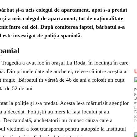
rbat și-a ucis colegul de apartament, apoi s-a predat
a și-a ucis colegul de apartament, tot de naționalitate
nit între cei doi. După comiterea faptei, bărbatul s-a
 este investigat de poliția spaniolă.
pania!
Tragedia a avut loc în orașul La Roda, în locuința în care
ă. Din primele date ale anchetei, reiese că între aceștia ar
t tragic. Bărbatul în vârstă de 46 de ani a folosit un cuțit
tă de 52 de ani.
tat la poliție și s-a predat. Acesta le-a mărturisit agenților
a decedat. Polițiștii au mers la fața locului și au
ța. Deocamdată, anchetatorii nu cunosc cauza care a
ul victimei a fost transportat pentru autopsie la Institutul