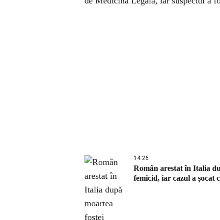
de Medicină Legală, iar suspectul a fost
14:26
Român arestat în Italia du
femicid, iar cazul a șoca