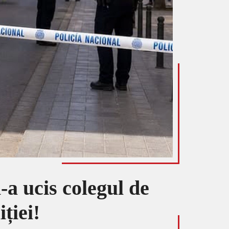
a ucis colegul de
iției!