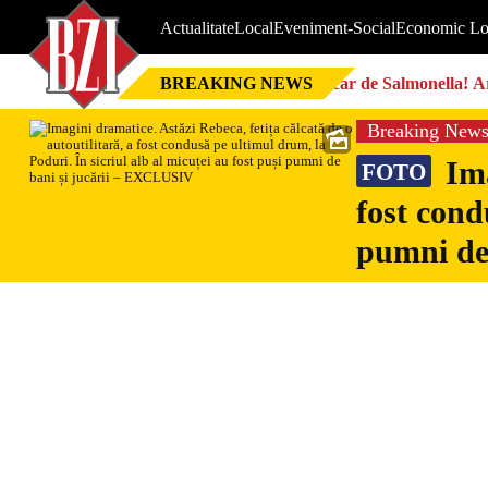
Actualitate
Local
Eveniment-Social
Economic Lo
BREAKING NEWS
Focar de Salmonella! Ar
Breaking New
Ima
FOTO
fost cond
pumni de