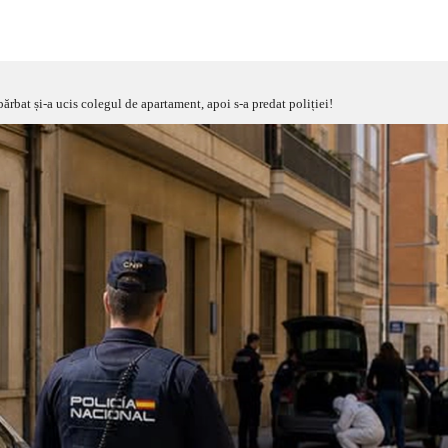
ărbat și-a ucis colegul de apartament, apoi s-a predat poliției!