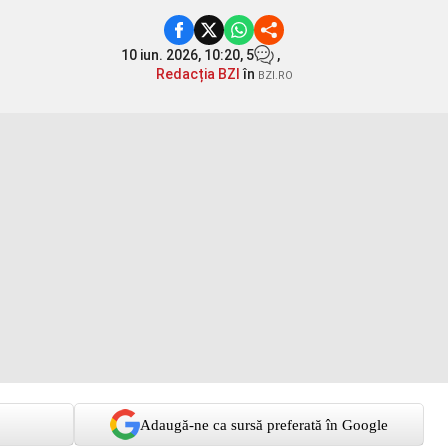
10 iun. 2026, 10:20,
5
,
Redacția BZI
în
BZI.RO
Adaugă-ne ca sursă preferată în Google