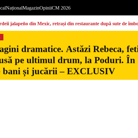
cal
Național
Magazin
Opinii
CM 2026
deii jalapeño din Mexic, retrași din restaurante după sute de îmbo
s
gini dramatice. Astăzi Rebeca, fetiț
usă pe ultimul drum, la Poduri. În s
 bani și jucării – EXCLUSIV