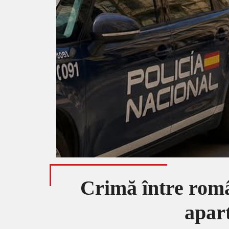
Crimă între româ
apart