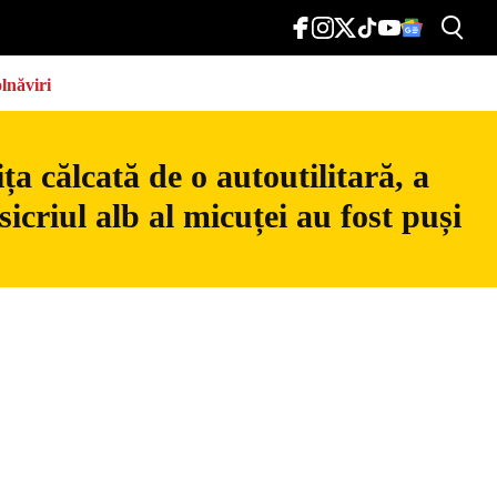
lnăviri
a călcată de o autoutilitară, a
icriul alb al micuței au fost puși