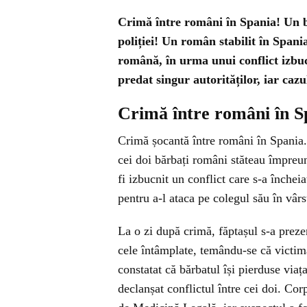
Crimă între români în Spania! Un bă
poliției! Un român stabilit în Spani
română, în urma unui conflict izbuc
predat singur autorităților, iar cazul
Crimă între români în S
Crimă șocantă între români în Spania. 
cei doi bărbați români stăteau împreun
fi izbucnit un conflict care s-a încheia
pentru a-l ataca pe colegul său în vârs
La o zi după crimă, făptașul s-a prezen
cele întâmplate, temându-se că victima 
constatat că bărbatul își pierduse via
declanșat conflictul între cei doi. Corp