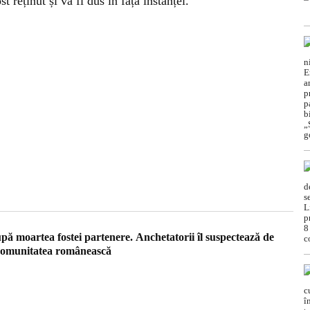
 reținut și va fi dus în fața instanței.
pă moartea fostei partenere. Anchetatorii îl suspectează de
t comunitatea românească