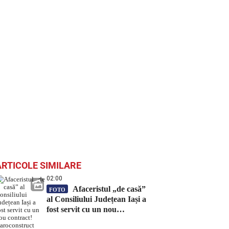
ARTICOLE SIMILARE
02:00
Afaceristul „de casă”
FOTO
al Consiliului Județean Iași a
fost servit cu un nou
contract! Daroconstruct