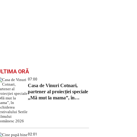
ULTIMA ORĂ
07:00
Casa de Vinuri Cotnari,
partener al proiecției speciale
„Mă mut la mama”, în
închiderea Festivalului Serile
Filmului Românesc 2026
02:01