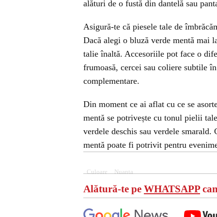
alături de o fustă din dantelă sau pant
Asigură-te că piesele tale de îmbrăcămi
Dacă alegi o bluză verde mentă mai lar
talie înaltă. Accesoriile pot face o di
frumoasă, cercei sau coliere subtile î
complementare.
Din moment ce ai aflat cu ce se asorte
mentă se potrivește cu tonul pielii tal
verdele deschis sau verdele smarald. G
mentă poate fi potrivit pentru evenimen
Culoare
Nuanta
Alătură-te pe
WHATSAPP
can