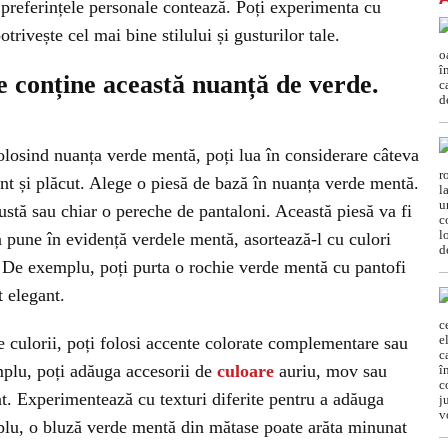
r preferințele personale contează. Poți experimenta cu
otrivește cel mai bine stilului și gusturilor tale.
ce conține această nuanță de verde.
olosind nuanța verde mentă, poți lua în considerare câteva
ant și plăcut. Alege o piesă de bază în nuanța verde mentă.
fustă sau chiar o pereche de pantaloni. Această piesă va fi
 a pune în evidență verdele mentă, asortează-l cu culori
. De exemplu, poți purta o rochie verde mentă cu pantofi
t elegant.
e culorii, poți folosi accente colorate complementare sau
mplu, poți adăuga accesorii de
culoare
auriu, mov sau
nt. Experimentează cu texturi diferite pentru a adăuga
plu, o bluză verde mentă din mătase poate arăta minunat