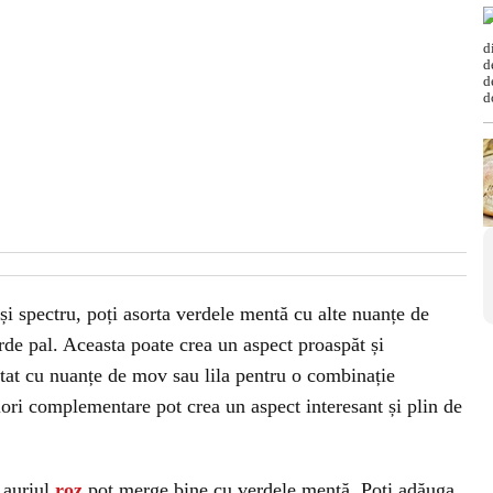
și spectru, poți asorta verdele mentă cu alte nuanțe de
rde pal. Aceasta poate crea un aspect proaspăt și
tat cu nuanțe de mov sau lila pentru o combinație
lori complementare pot crea un aspect interesant și plin de
 auriul
roz
pot merge bine cu verdele mentă. Poți adăuga