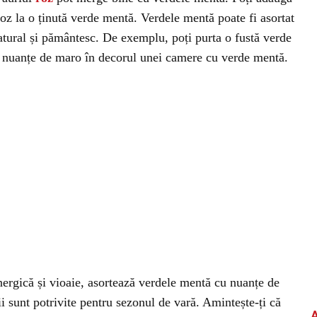
roz la o ținută verde mentă. Verdele mentă poate fi asortat
tural și pământesc. De exemplu, poți purta o fustă verde
i nuanțe de maro în decorul unei camere cu verde mentă.
nergică și vioaie, asortează verdele mentă cu nuanțe de
i sunt potrivite pentru sezonul de vară. Amintește-ți că