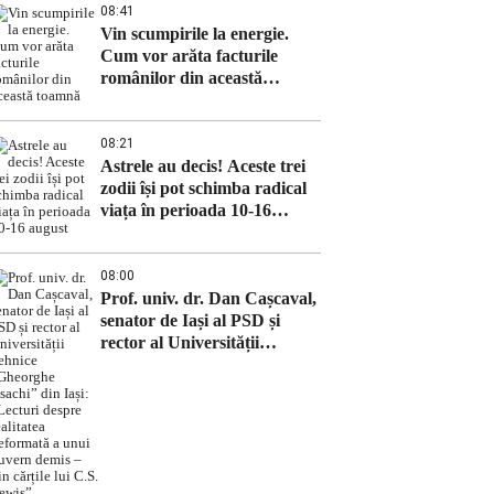
08:41
Vin scumpirile la energie.
Cum vor arăta facturile
românilor din această
toamnă
08:21
Astrele au decis! Aceste trei
zodii își pot schimba radical
viața în perioada 10-16
august
08:00
Prof. univ. dr. Dan Cașcaval,
senator de Iași al PSD și
rector al Universității
Tehnice „Gheorghe Asachi”
din Iași: „Lecturi despre
realitatea deformată a unui
guvern demis – din cărțile lui
C.S. Lewis”