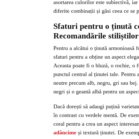
asortarea culorilor este subiectivă, ia
diferite combinații și găsi ceea ce se p
Sfaturi pentru o ținută 
Recomandările stiliștilor
Pentru a alcătui o ținută armonioasă f
sfaturi pentru a obține un aspect eleg
Aceasta poate fi o bluză, o rochie, o 
punctul central al ținutei tale. Pentru
neutre precum alb, negru, gri sau bej
negri și o geantă albă pentru un aspec
Dacă dorești să adaugi puțină varietat
în contrast cu verdele mentă. De exe
coral pentru a crea un aspect interesa
adâncime
și textură ținutei. De exem