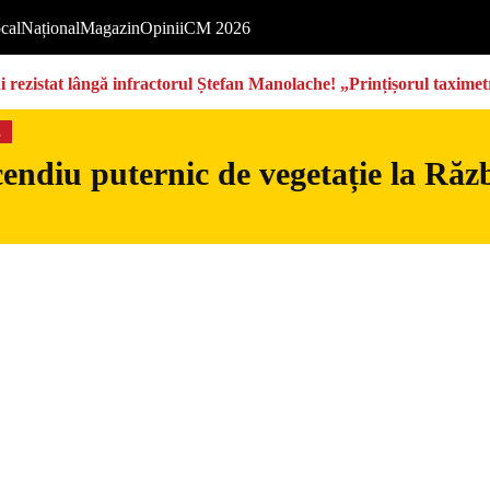
cal
Național
Magazin
Opinii
CM 2026
rezistat lângă infractorul Ștefan Manolache! „Prințișorul taximetri
s
endiu puternic de vegetație la Războ