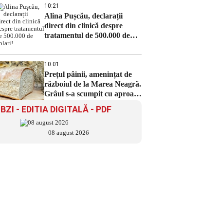
10:21
Alina Pușcău, declarații
direct din clinică despre
tratamentul de 500.000 de
dolari!
10:01
Prețul pâinii, amenințat de
războiul de la Marea Neagră.
Grâul s-a scumpit cu aproape
6%
BZI - EDITIA DIGITALĂ - PDF
08 august 2026