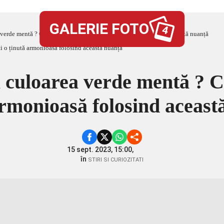
GALERIE FOTO
4
 verde mentă ? Cum să alcătuiești o ținută armonioasă folosind această nuanță
 culoarea verde mentă ? C
armonioasă folosind aceast
15 sept. 2023, 15:00,
în
STIRI SI CURIOZITATI