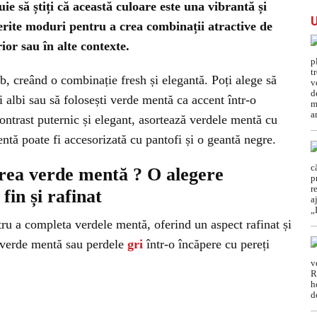
ie să știți că această culoare este una vibrantă și
ferite moduri pentru a crea combinații atractive de
ior sau în alte contexte.
b, creând o combinație fresh și elegantă. Poți alege să
 albi sau să folosești verde mentă ca accent într-o
ntrast puternic și elegant, asortează verdele mentă cu
tă poate fi accesorizată cu pantofi și o geantă negre.
area verde mentă ? O alegere
fin și rafinat
tru a completa verdele mentă, oferind un aspect rafinat și
ă verde mentă sau perdele
gri
într-o încăpere cu pereți