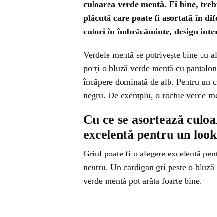
culoarea verde mentă. Ei bine, trebu
plăcută care poate fi asortată în di
culori în îmbrăcăminte, design inter
Verdele mentă se potrivește bine cu al
porți o bluză verde mentă cu pantaloni
încăpere dominată de alb. Pentru un co
negru. De exemplu, o rochie verde men
Cu ce se asortează culo
excelentă pentru un look 
Griul poate fi o alegere excelentă pen
neutru. Un cardigan gri peste o bluz
verde mentă pot arăta foarte bine.