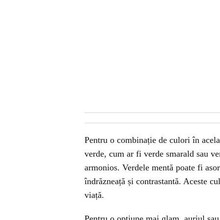
Pentru o combinație de culori în acela
verde, cum ar fi verde smarald sau ve
armonios. Verdele mentă poate fi asor
îndrăzneață și contrastantă. Aceste cu
viață.
Pentru o opțiune mai glam, auriul sau