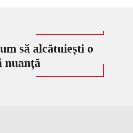
um să alcătuiești o
ă nuanță