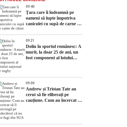
09:40
Țara care îi îndeamnă pe
oameni să lupte împotriva
caniculei cu supă de carne de
câine
09:21
Doliu în sportul românesc: A
murit, la doar 25 de ani, un
fost component al lotului
național de rugby
09:00
Andrew și Tristan Tate au
cerut să fie eliberați pe
cauțiune. Cum au încercat să
îi convingă pe judecători că
nu vor fugi din SUA