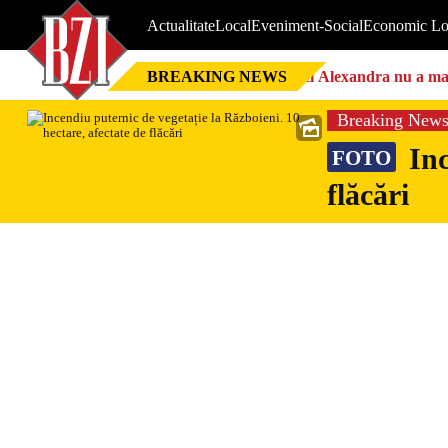
Actualitate
Local
Eveniment-Social
Economic Lo
BREAKING NEWS
Nici Alexandra nu a mai 
Breaking New
Inc
FOTO
flăcări