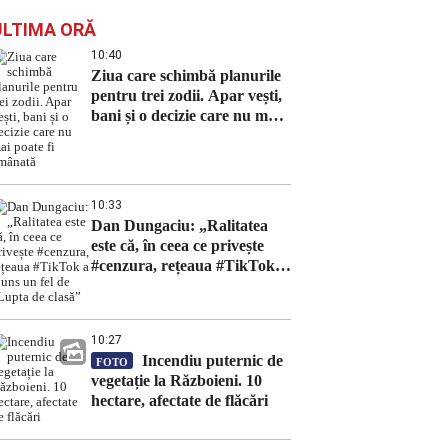
ULTIMA ORĂ
10:40
Ziua care schimbă planurile
pentru trei zodii. Apar vești,
bani și o decizie care nu mai
poate fi amânată
10:33
Dan Dungaciu: „Ralitatea
este că, în ceea ce privește
#cenzura, rețeaua #TikTok a
ajuns un fel de „Lupta de
clasă”
10:27
Incendiu puternic de
FOTO
vegetație la Războieni. 10
hectare, afectate de flăcări