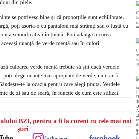
aloni din piele.
nte se potrivesc bine și că proporțiile sunt echilibrate.
gă, poți asorta-o cu pantaloni mai strâmți sau o fustă cu
ferență semnificativă în ținută. Poți adăuga o curea
n aceeași nuanță de verde mentă sau în culori
ază culoarea verde mentă trebuie să știi dacă verdele
e, poți alege nuanțe mai apropiate de verde, cum ar fi
ândește-te la ocazia pentru care alegi ținuta. Verdele
te de zi sau de seară, în funcție de cum este stilizat.
alului BZI, pentru a fi la curent cu cele mai noi
știri