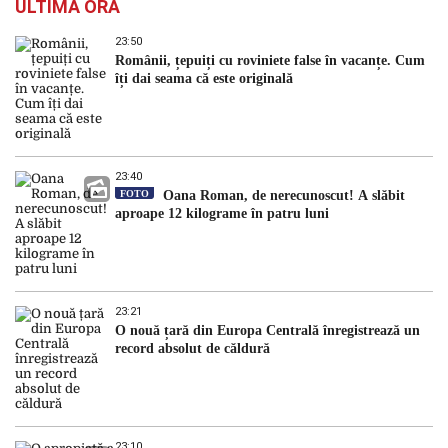
ULTIMA ORĂ
23:50
Românii, țepuiți cu roviniete false în vacanțe. Cum
îți dai seama că este originală
23:40
FOTO
Oana Roman, de nerecunoscut! A slăbit
aproape 12 kilograme în patru luni
23:21
O nouă țară din Europa Centrală înregistrează un
record absolut de căldură
23:10