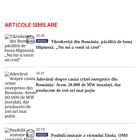
ARTICOLE SIMILARE
22:40
FOTO
Tiktokeriță din România, păcălită de bona
filipineză. „Nu mi-a venit să cred”
22:21
Adevărul despre cauza crizei energetice din
România: Avem 20.000 de MW instalați, dar
producem de trei ori mai puțin
22:10
FOTO
Posibilă mutație a virusului Ebola. OMS