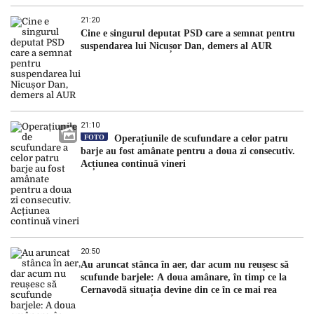
21:20
Cine e singurul deputat PSD care a semnat pentru
suspendarea lui Nicușor Dan, demers al AUR
21:10
FOTO
Operațiunile de scufundare a celor patru
barje au fost amânate pentru a doua zi consecutiv.
Acțiunea continuă vineri
20:50
Au aruncat stânca în aer, dar acum nu reușesc să
scufunde barjele: A doua amânare, în timp ce la
Cernavodă situația devine din ce în ce mai rea