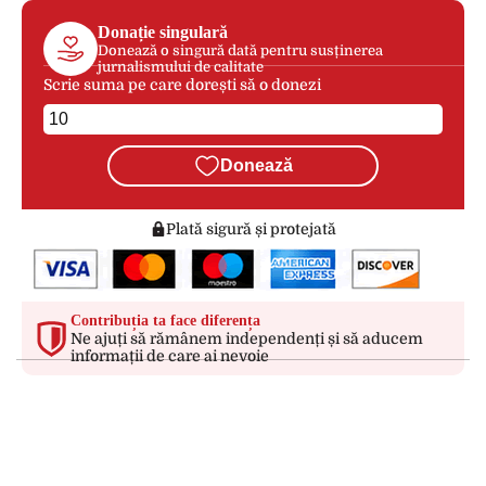
Donație singulară
Donează o singură dată pentru susținerea
jurnalismului de calitate
Scrie suma pe care dorești să o donezi
Donează
Plată sigură și protejată
Contribuția ta face diferența
Ne ajuți să rămânem independenți și să aducem
informații de care ai nevoie