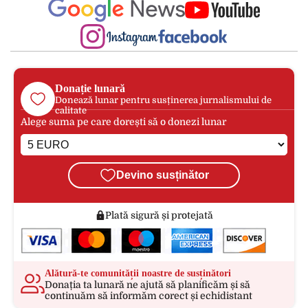
Donație lunară
Donează lunar pentru susținerea jurnalismului de
calitate
Alege suma pe care dorești să o donezi lunar
Devino susținător
Plată sigură și protejată
Alătură-te comunității noastre de susținători
Donația ta lunară ne ajută să planificăm și să
continuăm să informăm corect și echidistant