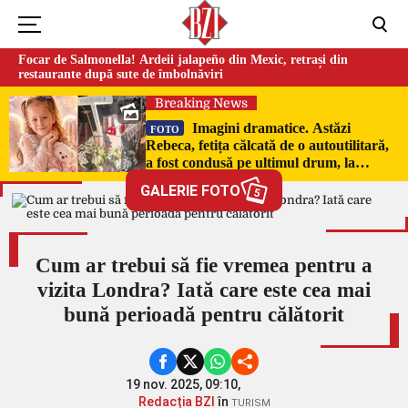
Focar de Salmonella! Ardeii jalapeño din Mexic, retrași din
restaurante după sute de îmbolnăviri
Breaking News
Imagini dramatice. Astăzi
FOTO
Rebeca, fetița călcată de o autoutilitară,
a fost condusă pe ultimul drum, la
Poduri. În sicriul alb al micuței au fost
GALERIE FOTO
5
puși pumni de bani și jucării –
EXCLUSIV
Cum ar trebui să fie vremea pentru a
vizita Londra? Iată care este cea mai
bună perioadă pentru călătorit
19 nov. 2025, 09:10,
Redacția BZI
în
TURISM