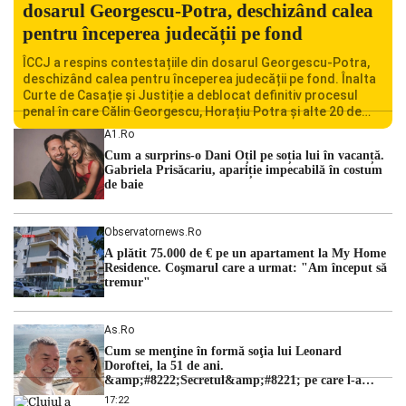
dosarul Georgescu-Potra, deschizând calea
pentru începerea judecății pe fond
ÎCCJ a respins contestațiile din dosarul Georgescu-Potra,
deschizând calea pentru începerea judecății pe fond. Înalta
Curte de Casație și Justiție a deblocat definitiv procesul
penal în care Călin Georgescu, Horațiu Potra și alte 20 de
persoane sunt acuzați de acțiuni îndreptate împotriva
A1.ro
ordinii constituționale. În ședința din camera preliminară,
Cum a surprins-o Dani Oțil pe soția lui în vacanță.
judecătorii de la instanța supremă au […]
Gabriela Prisăcariu, apariție impecabilă în costum
de baie
Observatornews.ro
A plătit 75.000 de € pe un apartament la My Home
Residence. Coşmarul care a urmat: "Am început să
tremur"
As.ro
Cum se menţine în formă soţia lui Leonard
Doroftei, la 51 de ani.
&amp;#8222;Secretul&amp;#8221; pe care l-a
dezvăluit
17:22