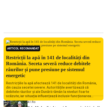
ARTICOL RECOMANDAT
Restricții la apă în 141 de localități din
România. Seceta severă reduce debitele
râurilor și pune presiune pe sistemul
energetic
Restricțiile la apă afectează 141 de localități din România,
din cauza secetei severe. Autoritățile avertizează că
debitele râurilor și ale Dunării rămân la niveluri foarte
scăzute, iar situația influențează inclusiv funcționarea
Centralei Nucleare de la Cernavodă. România se confruntă
A1.ro
cu una dintre cele mai dificile perioade din punct de vedere