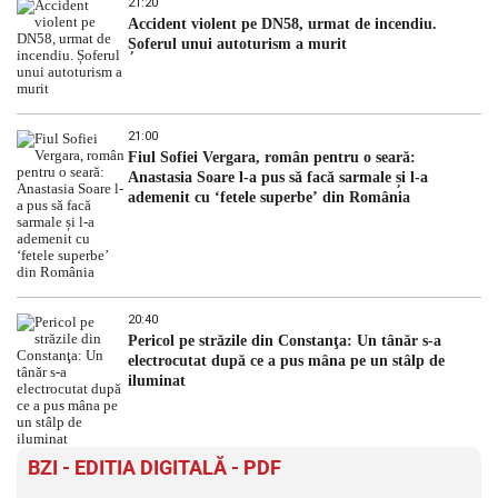
21:20
Accident violent pe DN58, urmat de incendiu.
Șoferul unui autoturism a murit
21:00
Fiul Sofiei Vergara, român pentru o seară:
Anastasia Soare l-a pus să facă sarmale și l-a
ademenit cu ‘fetele superbe’ din România
20:40
Pericol pe străzile din Constanţa: Un tânăr s-a
electrocutat după ce a pus mâna pe un stâlp de
iluminat
BZI - EDITIA DIGITALĂ - PDF