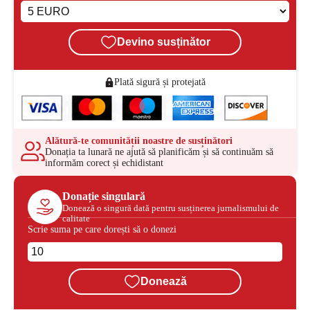
Devino susținător
Plată sigură și protejată
Alătură-te comunității noastre de susținători
Donația ta lunară ne ajută să planificăm și să continuăm să
informăm corect și echidistant
Donație singulară
Donează o singură dată pentru susținerea jurnalismului de
calitate
Scrie suma pe care dorești să o donezi
Donează