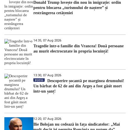
Donald Trump lovește din nou în imigrație: ordin
pentru blocarea „turismului de naștere” și
restrângerea cetățeniei
14:35, 07 Aug 2026
Tragedie într-o familie din Vrancea! Două persoane
au murit electrocutate în propria locuință!
13:30, 07 Aug 2026
FOTO
Descoperire șocantă pe marginea drumului!
Un bărbat de 62 de ani din Argeș a fost găsit mort
într-un șanț!
12:20, 07 Aug 2026
Ilie Bolojan nu cedează în fața sindicatelor: „Mai
mult decât își permite România nu putem da”