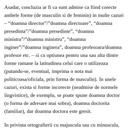
Asadar, concluzia ar fi ca sunt admise ca fiind corecte
ambele forme (de masculin si de feminin) in multe cazuri
– “doamna director”/”doamna directoare”, “doamna
presedinta”/”doamna presedinte”, “doamna
ministra”/”doamna ministru”, “doamna
inginer”/”doamna inginera”, doamna profesoara/doamna
profesor etc. – si ca optiunea pentru una sau alta dintre
forme ramane la latitudinea celui care o utilizeaza
(putandu-se, eventual, imprima o nota mai
politicoasa/oficiala, prin forma de masculin). In unele
cazuri, exista si forme incorecte (neadmise de normele
lingvistice), de exemplu, se poate spune doamna doctor
(o forma de adresare mai sobra), doamna doctorita
(familiar), dar doamna doctora este gresit.
In privinta ortografierii cu majuscula sau cu minuscula,