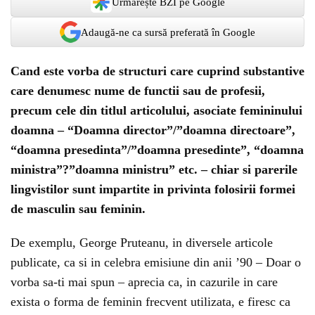
Urmărește BZI pe Google
Adaugă-ne ca sursă preferată în Google
Cand este vorba de structuri care cuprind substantive
care denumesc nume de functii sau de profesii,
precum cele din titlul articolului, asociate femininului
doamna – “Doamna director”/”doamna directoare”,
“doamna presedinta”/”doamna presedinte”, “doamna
ministra”?”doamna ministru” etc. – chiar si parerile
lingvistilor sunt impartite in privinta folosirii formei
de masculin sau feminin.
De exemplu, George Pruteanu, in diversele articole
publicate, ca si in celebra emisiune din anii ’90 – Doar o
vorba sa-ti mai spun – aprecia ca, in cazurile in care
exista o forma de feminin frecvent utilizata, e firesc ca