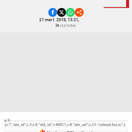
21 mart. 2018, 13:21,
în
CULTURAL
a:3:
{s:7:"site_id";i:3;s:6:"old_id";i:66917;s:8:"site_url";s:15:"cultural.bzi.ro";}