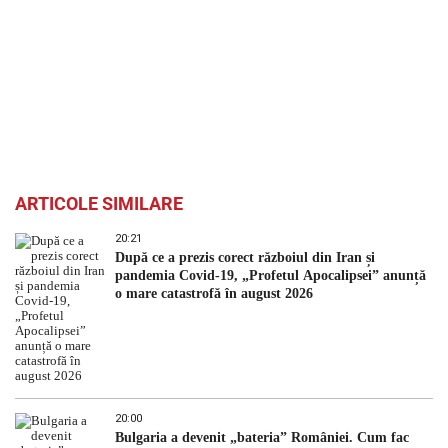
ARTICOLE SIMILARE
20:21
După ce a prezis corect războiul din Iran și
pandemia Covid-19, „Profetul Apocalipsei” anunță
o mare catastrofă în august 2026
20:00
Bulgaria a devenit „bateria” României. Cum fac