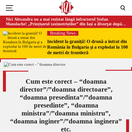
Nici Alexandra nu a mai rezistat lângă infractorul Ștefan
Manolache! „Prințișorul taximetriștilor” din Iași a divorţat după
doi ani de căsnicie
Breaking News
Incident la graniță! O dronă a intrat din
România în Bulgaria şi a explodat la 100
de metri de frontieră
Cum este corect – “doamna
director”/”doamna directoare”,
“doamna presedinta”/”doamna
presedinte”, “doamna
ministra”/”doamna ministru”,
“doamna inginer”/”doamna inginera”
etc.