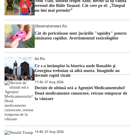
Nelu Vlad, solistul trupei Azur, nevoit să își vândă
hidrologic din ultimii ani. Lipsa […]
terenul din Băile Tușnad. Cât cere pe el: „Timpul
nu îmi mai permite”
Observatornews.ro
Cât de periculoase sunt jucăriile "squishy" pentru
sănătatea copiilor. Avertismentul toxicologilor
As.ro
Ce s-a întâmplat la biserica unde Ronaldo şi
Georgina trebuiau să aibă nunta. Imaginile au
devenit rapid virale
17:40, 07 Aug 2026
Decizie de ultimă oră a Agenției Medicamentului!
Două medicamente cunoscute, retrase temporar de
la vânzare
14:40, 07 Aug 2026