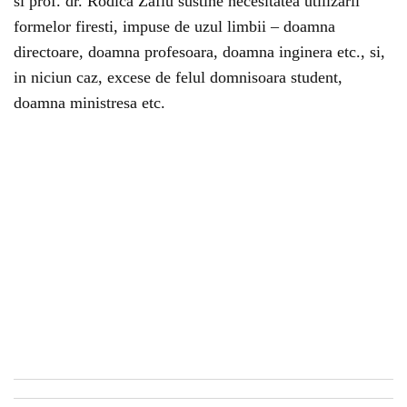
si prof. dr. Rodica Zafiu sustine necesitatea utilizarii
formelor firesti, impuse de uzul limbii – doamna
directoare, doamna profesoara, doamna inginera etc., si,
in niciun caz, excese de felul domnisoara student,
doamna ministresa etc.