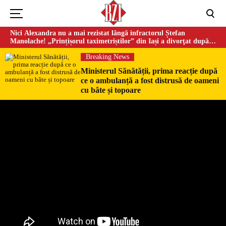
Nici Alexandra nu a mai rezistat lângă infractorul Ștefan
Manolache! „Prințișorul taximetriștilor” din Iași a divorţat după
doi ani de căsnicie
Breaking News
Ministerul Sănătății, prima reacție după
ce o ambulanță a fost distrusă de oameni
cu bâte și topoare