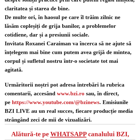
claritatea și starea de bine.
De multe ori, în haosul pe care îl trăim zilnic ne
lăsăm copleșiți de grija banilor, a problemelor
cotidiene, dar și a presiunii sociale.
Invitata Roxanei Caraiman va încerca să ne ajute să
înțelegem mai bine cum putem avea grijă de mintea,
corpul și sufletul nostru într-o societate tot mai
agitată.
Urmăritorii noștri pot adresa întrebări la rubrica
comentarii, accesând
www.bzi.ro
sau, în direct,
pe
https://www.youtube.com/@bzinews
. Emisiunile
BZI LIVE au un real succes, fiecare producție media
strângând zeci de mii de vizualizări.
Alătură-te pe
WHATSAPP
canalului BZI,