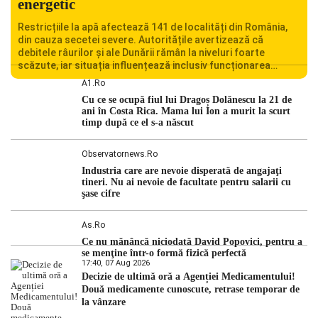
energetic
Restricțiile la apă afectează 141 de localități din România,
din cauza secetei severe. Autoritățile avertizează că
debitele râurilor și ale Dunării rămân la niveluri foarte
scăzute, iar situația influențează inclusiv funcționarea
Centralei Nucleare de la Cernavodă. România se confruntă
A1.ro
cu una dintre cele mai dificile perioade din punct de vedere
Cu ce se ocupă fiul lui Dragoș Dolănescu la 21 de
hidrologic din ultimii ani. Lipsa […]
ani în Costa Rica. Mama lui Ion a murit la scurt
timp după ce el s-a născut
Observatornews.ro
Industria care are nevoie disperată de angajaţi
tineri. Nu ai nevoie de facultate pentru salarii cu
şase cifre
As.ro
Ce nu mănâncă niciodată David Popovici, pentru a
se menţine într-o formă fizică perfectă
17:40, 07 Aug 2026
Decizie de ultimă oră a Agenției Medicamentului!
Două medicamente cunoscute, retrase temporar de
la vânzare