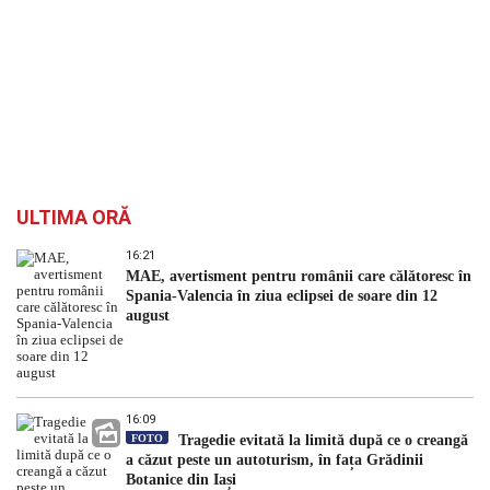
ULTIMA ORĂ
16:21
MAE, avertisment pentru românii care călătoresc în
Spania-Valencia în ziua eclipsei de soare din 12
august
16:09
FOTO
Tragedie evitată la limită după ce o creangă
a căzut peste un autoturism, în fața Grădinii
Botanice din Iași