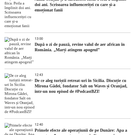
doi ani. Scrisoarea influenceriței cu care și-a
emoționat fanii
13:00
După o zi de pauză, revine valul de aer african în
România. „Marți atingem apogeul”
12:43
De ce aleg turiștii retreat-uri în Sicilia. Discuție cu
Mirona Gâdei, fondator Salt on Waves și Oranjad,
intr-un nou episod de #PodcastBZI!
12:40
Primele efecte ale operațiunii de pe Dunăre: Apa a