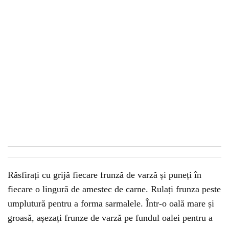
Răsfirați cu grijă fiecare frunză de varză și puneți în
fiecare o lingură de amestec de carne. Rulați frunza peste
umplutură pentru a forma sarmalele. Într-o oală mare și
groasă, așezați frunze de varză pe fundul oalei pentru a