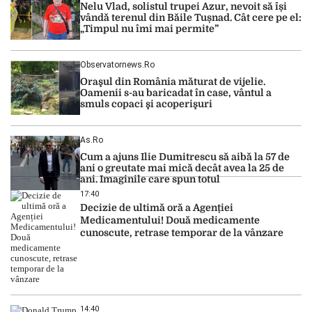
Nelu Vlad, solistul trupei Azur, nevoit să își
hidrologic din ultimii ani. Lipsa […]
vândă terenul din Băile Tușnad. Cât cere pe el:
„Timpul nu îmi mai permite”
Observatornews.ro
Oraşul din România măturat de vijelie.
Oamenii s-au baricadat în case, vântul a
smuls copaci şi acoperişuri
As.ro
Cum a ajuns Ilie Dumitrescu să aibă la 57 de
ani o greutate mai mică decât avea la 25 de
ani. Imaginile care spun totul
17:40
Decizie de ultimă oră a Agenției
Medicamentului! Două medicamente
cunoscute, retrase temporar de la vânzare
14:40