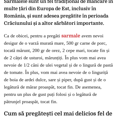
Sarmalele sunt un fel tradițional de mâncare în
multe țări din Europa de Est, inclusiv în
România, și sunt adesea pregătite în perioada
Crăciunului și a altor sărbători importante.
Ca de obicei, pentru a pregăti
sarmale
avem nevoi
desigur de o varză murată mare, 500 gr carne de porc,
tocată mărunt, 200 gr de orez, 2 cepe mari, tocate fin și
de 2 căței de usturoi, mărunțiți. În plus vom mai avea
nevoie de 1/2 căni de ulei vegetal și de o lingură de pastă
de tomate. În plus, vom mai avea nevoie de o linguriță
de boia de ardei dulce, sare și piper, după gust și de o
legătură de mărar proaspăt, tocat fin. De asemenea,
pentru un plus de gust puți folosi și o legătură de
pătrunjel proaspăt, tocat fin.
Cum să pregătești cel mai delicios fel de