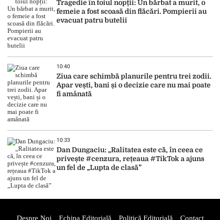
Tragedie în toiul nopții: Un bărbat a murit, o
femeie a fost scoasă din flăcări. Pompierii au
evacuat patru butelii
10:40
Ziua care schimbă planurile pentru trei zodii.
Apar vești, bani și o decizie care nu mai poate
fi amânată
10:33
Dan Dungaciu: „Ralitatea este că, în ceea ce
privește #cenzura, rețeaua #TikTok a ajuns
un fel de „Lupta de clasă”
Despre Noi
Echipa Editorială
Politică Editorială
Contact