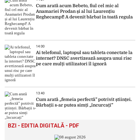
Cum arată acum Bebeto, fiul cel mic al
Anamariei Prodan și al lui Laurențiu
Reghecampf! A devenit bărbat în toată regula
14:00
Ai telefonul, laptopul sau tableta conectate la
internet? DNSC avertizează asupra unui risc
pe care mulți utilizatori îl ignoră
13:40
Cum arată „femeia perfectă” potrivit științei.
Bărbații s-ar putea simți „încurcați”
BZI - EDITIA DIGITALĂ - PDF