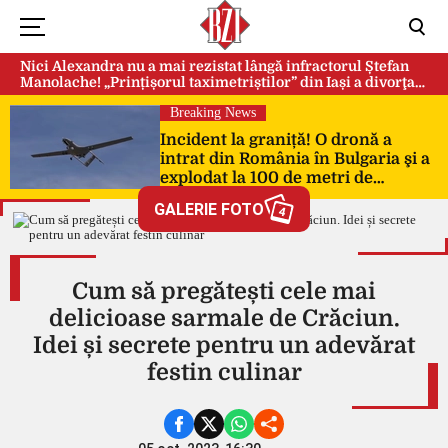
Nici Alexandra nu a mai rezistat lângă infractorul Ștefan
Manolache! „Prințișorul taximetriștilor” din Iași a divorţat
după doi ani de căsnicie
Breaking News
Incident la graniță! O dronă a
intrat din România în Bulgaria şi a
explodat la 100 de metri de
frontieră
GALERIE FOTO
4
Cum să pregătești cele mai
delicioase sarmale de Crăciun.
Idei și secrete pentru un adevărat
festin culinar