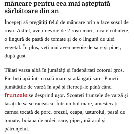
mâncare pentru cea mai așteptată
sărbătoare din an
Începeți să pregătiți felul de mâncare prin a face sosul de
roșii. Astfel, aveți nevoie de 2 roșii mari, tocate cubulețe,
o lingură de pastă de tomate și de o lingură de ulei
vegetal. În plus, veți mai avea nevoie de sare și piper,
după gust.
Tăiați varza albă în jumătăți și îndepărtați cotorul gros.
Fierbeți apă într-o oală mare și adăugați sare. Puneți
jumătățile de varză în apă și fierbeți-le până când
frunzele
se desprind ușor. Scoateți frunzele de varză și
lăsați-le să se răcească. Într-un bol mare, amestecați
carnea tocată de porc, orezul, ceapa, usturoiul, pastă de
tomate, boiaua de ardei, sare, piper, mărarul și
pătrunjelul.