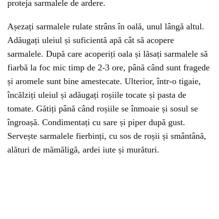
proteja sarmalele de ardere.
Așezați sarmalele rulate strâns în oală, unul lângă altul.
Adăugați uleiul și suficientă apă cât să acopere
sarmalele. După care acoperiți oala și lăsați sarmalele să
fiarbă la foc mic timp de 2-3 ore, până când sunt fragede
și aromele sunt bine amestecate. Ulterior, într-o tigaie,
încălziți uleiul și adăugați roșiile tocate și pasta de
tomate. Gătiți până când roșiile se înmoaie și sosul se
îngroașă. Condimentați cu sare și piper după gust.
Servește sarmalele fierbinți, cu sos de roșii și smântână,
alături de mămăligă, ardei iute și murături.