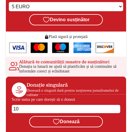
Devino susținător
Plată sigură și protejată
Alătură-te comunității noastre de susținători
Donația ta lunară ne ajută să planificăm și să continuăm să
informăm corect și echidistant
Donație singulară
Donează o singură dată pentru susținerea jurnalismului de
calitate
Scrie suma pe care dorești să o donezi
Donează