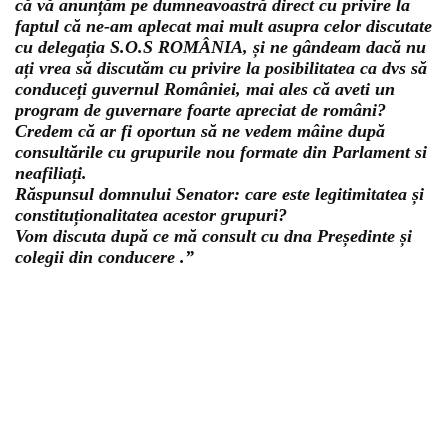
că vă anunțăm pe dumneavoastră direct cu privire la
faptul că ne-am aplecat mai mult asupra celor discutate
cu delegația S.O.S ROMÂNIA, și ne gândeam dacă nu
ați vrea să discutăm cu privire la posibilitatea ca dvs să
conduceți guvernul României, mai ales că aveti un
program de guvernare foarte apreciat de români?
Credem că ar fi oportun să ne vedem mâine după
consultările cu grupurile nou formate din Parlament si
neafiliați.
Răspunsul domnului Senator: care este legitimitatea și
constituționalitatea acestor grupuri?
Vom discuta după ce mă consult cu dna Președinte și
colegii din conducere .”