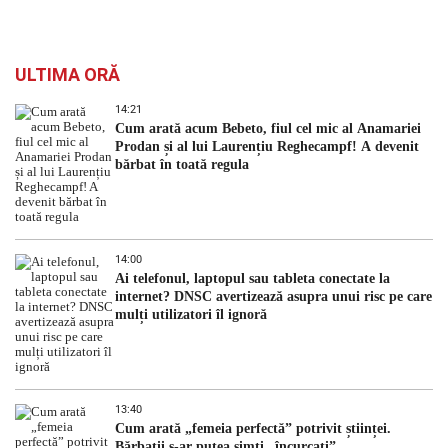
ULTIMA ORĂ
14:21
Cum arată acum Bebeto, fiul cel mic al Anamariei
Prodan și al lui Laurențiu Reghecampf! A devenit
bărbat în toată regula
14:00
Ai telefonul, laptopul sau tableta conectate la
internet? DNSC avertizează asupra unui risc pe care
mulți utilizatori îl ignoră
13:40
Cum arată „femeia perfectă” potrivit științei.
Bărbații s-ar putea simți „încurcați”