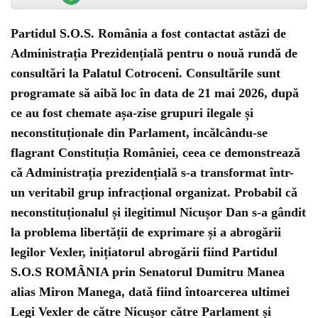
Partidul S.O.S. România a fost contactat astăzi de
Administrația Prezidențială pentru o nouă rundă de
consultări la Palatul Cotroceni. Consultările sunt
programate să aibă loc în data de 21 mai 2026, după
ce au fost chemate așa-zise grupuri ilegale și
neconstituționale din Parlament, incălcându-se
flagrant Constituția României, ceea ce demonstrează
că Administrația prezidențială s-a transformat într-
un veritabil grup infracțional organizat. Probabil că
neconstituționalul și ilegitimul Nicușor Dan s-a gândit
la problema libertății de exprimare și a abrogării
legilor Vexler, inițiatorul abrogării fiind Partidul
S.O.S ROMÂNIA prin Senatorul Dumitru Manea
alias Miron Manega, dată fiind întoarcerea ultimei
Legi Vexler de către Nicușor către Parlament și