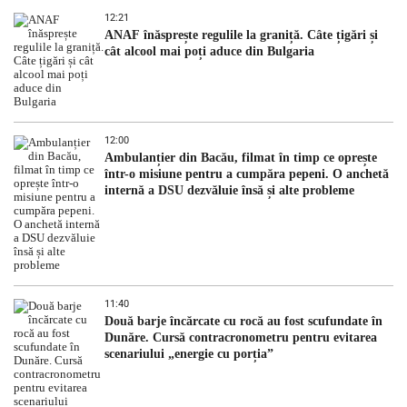
12:21
ANAF înăsprește regulile la graniță. Câte țigări și
cât alcool mai poți aduce din Bulgaria
12:00
Ambulanțier din Bacău, filmat în timp ce oprește
într-o misiune pentru a cumpăra pepeni. O anchetă
internă a DSU dezvăluie însă și alte probleme
11:40
Două barje încărcate cu rocă au fost scufundate în
Dunăre. Cursă contracronometru pentru evitarea
scenariului „energie cu porția”