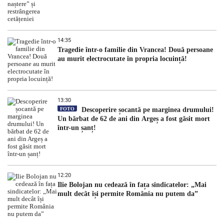
14:35
Tragedie într-o familie din Vrancea! Două persoane
au murit electrocutate în propria locuință!
13:30
FOTO
Descoperire șocantă pe marginea drumului!
Un bărbat de 62 de ani din Argeș a fost găsit mort
într-un șanț!
12:20
Ilie Bolojan nu cedează în fața sindicatelor: „Mai
mult decât își permite România nu putem da”