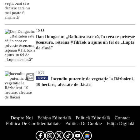
10:33
Dan Dungaciu: „Ralitatea este că, în ceea ce privește
#cenzura, rețeaua #TikTok a ajuns un fel de „Lupta
de clasă”
10:27
FOTO
Incendiu puternic de vegetație la Războieni.
10 hectare, afectate de flăcări
Despre Noi
Echipa Editorială
Politică Editorială
Contact
Politica De Confidentialitate
Politica De Cookie
Ediția Digitală