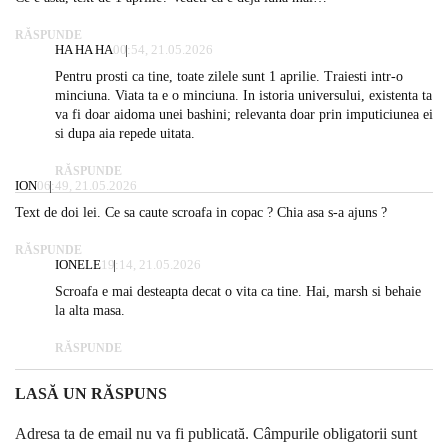
RĂSPUNDE
HA HA HA
00:54, 21.05.2026
Pentru prosti ca tine, toate zilele sunt 1 aprilie. Traiesti intr-o
minciuna. Viata ta e o minciuna. In istoria universului, existenta ta
va fi doar aidoma unei bashini; relevanta doar prin imputiciunea ei
si dupa aia repede uitata.
RĂSPUNDE
ION
06:49, 21.05.2026
Text de doi lei. Ce sa caute scroafa in copac ? Chia asa s-a ajuns ?
RĂSPUNDE
IONELE
19:14, 21.05.2026
Scroafa e mai desteapta decat o vita ca tine. Hai, marsh si behaie
la alta masa.
RĂSPUNDE
LASĂ UN RĂSPUNS
Adresa ta de email nu va fi publicată.
Câmpurile obligatorii sunt