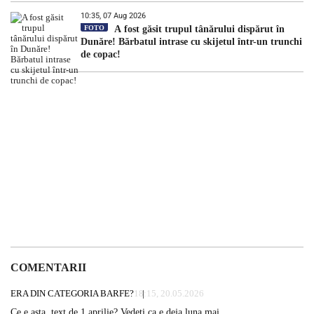
10:35, 07 Aug 2026
FOTO
A fost găsit trupul tânărului dispărut în
Dunăre! Bărbatul intrase cu skijetul într-un trunchi
de copac!
COMENTARII
ERA DIN CATEGORIA BARFE?
18:15, 20.05.2026
Ce e asta, text de 1 aprilie? Vedeti ca e deja luna mai…