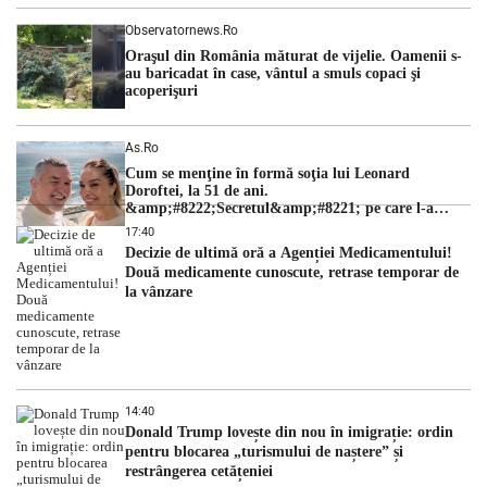
Observatornews.ro
Oraşul din România măturat de vijelie. Oamenii s-
au baricadat în case, vântul a smuls copaci şi
acoperişuri
As.ro
Cum se menţine în formă soţia lui Leonard
Doroftei, la 51 de ani.
&amp;#8222;Secretul&amp;#8221; pe care l-a
dezvăluit
17:40
Decizie de ultimă oră a Agenției Medicamentului!
Două medicamente cunoscute, retrase temporar de
la vânzare
14:40
Donald Trump lovește din nou în imigrație: ordin
pentru blocarea „turismului de naștere” și
restrângerea cetățeniei