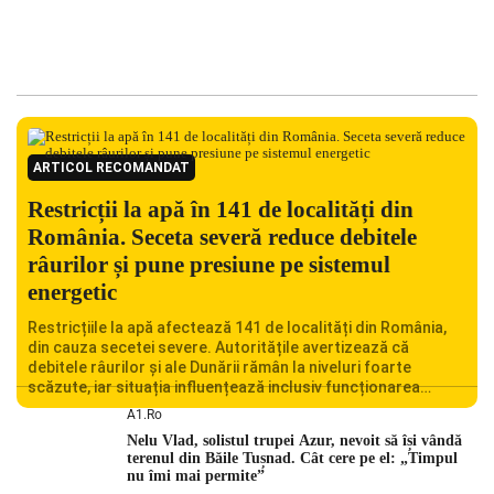
ARTICOL RECOMANDAT
Restricții la apă în 141 de localități din
România. Seceta severă reduce debitele
râurilor și pune presiune pe sistemul
energetic
Restricțiile la apă afectează 141 de localități din România,
din cauza secetei severe. Autoritățile avertizează că
debitele râurilor și ale Dunării rămân la niveluri foarte
scăzute, iar situația influențează inclusiv funcționarea
Centralei Nucleare de la Cernavodă. România se confruntă
A1.ro
cu una dintre cele mai dificile perioade din punct de vedere
Nelu Vlad, solistul trupei Azur, nevoit să își vândă
hidrologic din ultimii ani. Lipsa […]
terenul din Băile Tușnad. Cât cere pe el: „Timpul
nu îmi mai permite”