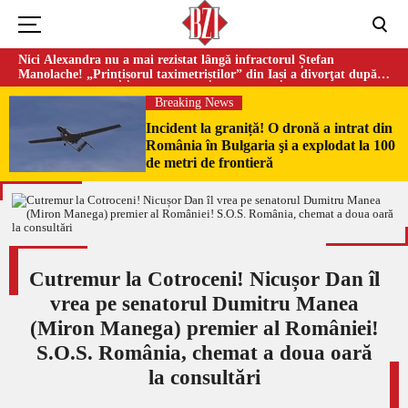
Nici Alexandra nu a mai rezistat lângă infractorul Ștefan
Manolache! „Prințișorul taximetriștilor” din Iași a divorţat după
doi ani de căsnicie
Breaking News
Incident la graniță! O dronă a intrat din
România în Bulgaria şi a explodat la 100
de metri de frontieră
Cutremur la Cotroceni! Nicușor Dan îl
vrea pe senatorul Dumitru Manea
(Miron Manega) premier al României!
S.O.S. România, chemat a doua oară
la consultări