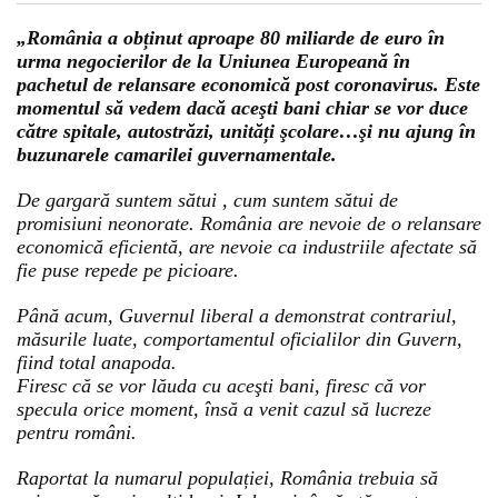
„România a obținut aproape 80 miliarde de euro în
urma negocierilor de la Uniunea Europeană în
pachetul de relansare economică post coronavirus. Este
momentul să vedem dacă aceşti bani chiar se vor duce
către spitale, autostrăzi, unități şcolare…şi nu ajung în
buzunarele camarilei guvernamentale.
De gargară suntem sătui , cum suntem sătui de
promisiuni neonorate. România are nevoie de o relansare
economică eficientă, are nevoie ca industriile afectate să
fie puse repede pe picioare.
Până acum, Guvernul liberal a demonstrat contrariul,
măsurile luate, comportamentul oficialilor din Guvern,
fiind total anapoda.
Firesc că se vor lăuda cu aceşti bani, firesc că vor
specula orice moment, însă a venit cazul să lucreze
pentru români.
Raportat la numarul populației, România trebuia să