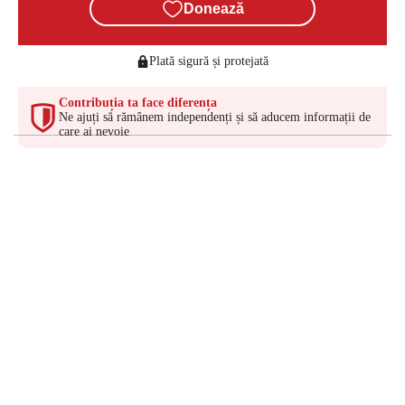
Donează
Plată sigură și protejată
Contribuția ta face diferența
Ne ajuți să rămânem independenți și să aducem informații de
care ai nevoie