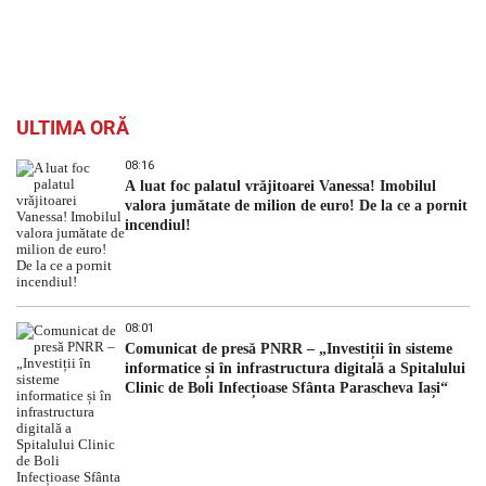
ULTIMA ORĂ
08:16
A luat foc palatul vrăjitoarei Vanessa! Imobilul
valora jumătate de milion de euro! De la ce a pornit
incendiul!
08:01
Comunicat de presă PNRR – „Investiții în sisteme
informatice și în infrastructura digitală a Spitalului
Clinic de Boli Infecțioase Sfânta Parascheva Iași“