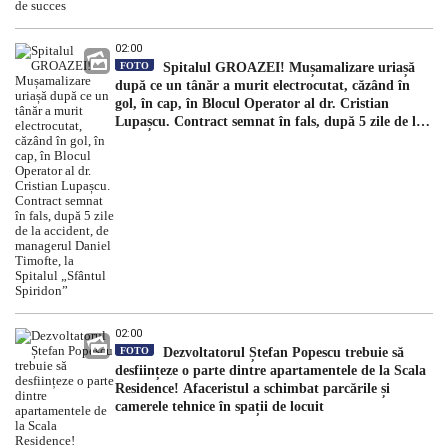
02:00
FOTO
Spitalul GROAZEI! Mușamalizare uriașă
după ce un tânăr a murit electrocutat, căzând în
gol, în cap, în Blocul Operator al dr. Cristian
Lupașcu. Contract semnat în fals, după 5 zile de la
accident, de managerul Daniel Timofte, la Spitalul
„Sfântul Spiridon”
02:00
FOTO
Dezvoltatorul Ștefan Popescu trebuie să
desființeze o parte dintre apartamentele de la Scala
Residence! Afaceristul a schimbat parcările și
camerele tehnice în spații de locuit