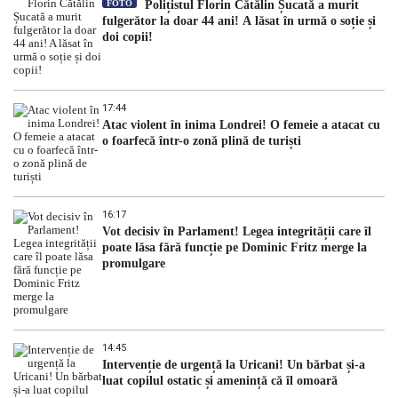
FOTO
Polițistul Florin Cătălin Șucată a murit
fulgerător la doar 44 ani! A lăsat în urmă o soție și
doi copii!
17:44
Atac violent în inima Londrei! O femeie a atacat cu
o foarfecă într-o zonă plină de turiști
16:17
Vot decisiv în Parlament! Legea integrității care îl
poate lăsa fără funcție pe Dominic Fritz merge la
promulgare
14:45
Intervenție de urgență la Uricani! Un bărbat și-a
luat copilul ostatic și amenință că îl omoară