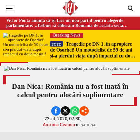
Victor Ponta anunță că își face un nou partid pentru alegerile
parlamentare: „Trebuie să eliberăm România de această sectă
globalistă”
Breaking News
Tragedie pe DN 1, în apropiere
FOTO
de Oșorhei! Un motociclist de 59 de ani
și-a pierdut viața după impactul cu două
mașini!
Dan Nica: România nu a fost luată în
calcul pentru alocări suplimentare
22 iul. 2020, 07:30,
Antonia Ceausu
în
NATIONAL