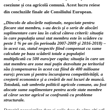
coeziune și cea agricolă comună. Acest lucru reiese
din concluziile finale ale Consiliului European.
„Dincolo de alocările naționale, negociate pentru
fiecare stat membru, s-au decis şi o serie de alocări
suplimentare care iau în calcul câteva criterii: situația
în care populația unui stat membru este în scădere cu
peste 1 % pe an (în perioada 2007-2009 şi 2016-2018) –
în acest caz, statul respectiv fiind compensat cu sume
calculate pe baza scăderii totale a populației
multiplicată cu 500 euro/per capita; situația în care un
stat membru are zone mai puțin dezvoltate pe teritoriul
său (compensarea în acest caz fiind de 400 milioane
euro); precum şi pentru încurajarea competitivității, a
creșterii economice şi a creării de noi locuri de muncă.
Totodată, sub umbrela politicii agricole comune, au fost
alocate sume suplimentare pentru acele state membre
al căror sector agricol se confruntă cu probleme
structurale.