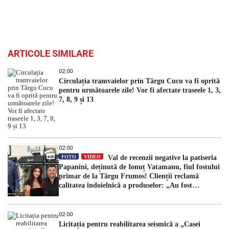
ARTICOLE SIMILARE
02:00
Circulația tramvaielor prin Târgu Cucu va fi oprită
pentru următoarele zile! Vor fi afectate traseele 1, 3,
7, 8, 9 și 13
02:00
FOTO
VIDEO
Val de recenzii negative la patiseria
Papanini, deținută de Ionuț Vatamanu, fiul fostului
primar de la Târgu Frumos! Clienții reclamă
calitatea îndoielnică a produselor: „Au fost
expirate”
02:00
Licitația pentru reabilitarea seismică a „Casei