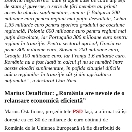
Datorită negocierilor dure şi agile duse de către alți șefi
de state şi guverne, o serie de ţări membre au primit
acces la alocări suplimentare, cum ar fi Bulgaria 200
milioane euro pentru regiuni mai puțin dezvoltate, Cehia
1,55 miliarde euro pentru sporirea gradului de coeziune
regională, Polonia 600 milioane euro pentru regiuni mai
puțin dezvoltate, iar Portugalia 300 milioane euro pentru
regiuni în tranziție. Pentru sectorul agricol, Grecia va
primi 300 milioane euro, Slovacia 200 milioane euro,
Croația 100 milioane euro, iar Franța 1,6 miliarde euro.
România nu a fost luată în calcul şi nu se numără între
aceste alocări suplimentare, în pofida situației dificile
atât a regiunilor în tranziție cât şi din agricultura
națională!”, a declarat Dan Nica.
Marius Ostaficiuc: „România are nevoie de o
relansare economică eficientă”
Marius Ostaficiuc, preşedintele
PSD
Iaşi, a afirmat că își
dorește ca cei 80 de miliarde de euro obținuți de
România de la Uniunea Europeană să fie distribuiți de