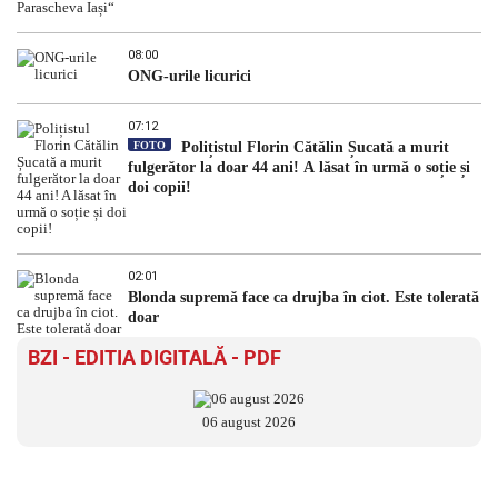
08:00
ONG-urile licurici
07:12
FOTO
Polițistul Florin Cătălin Șucată a murit
fulgerător la doar 44 ani! A lăsat în urmă o soție și
doi copii!
02:01
Blonda supremă face ca drujba în ciot. Este tolerată
doar
BZI - EDITIA DIGITALĂ - PDF
06 august 2026