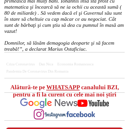
primească mai mulți bani. Iohannis însă stă prost cu
matematica şi încearcă să ne ia ochii cu această sumă (
80 de miliarde) . Să vedem dacă el şi Guvernul său sunt
în stare să cheltuie cu cap măcar ce au negociat. Cât
sunt de bărbaţi şi cum ştiu să dea cu pumnul în masă am
vazut!
Domnilor, să lăsăm demagogia deoparte şi să facem
treabă!”, a declarat Marius Ostaficiuc.
Criza Coronavirus
Dan Nica
Economia Romaneasca
Pandemia De Coronavirus Din Romania
Alătură-te pe
WHATSAPP
canalului BZI,
pentru a fi la curent cu cele mai noi știri