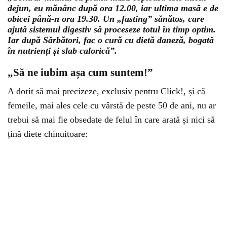
dejun, eu mănânc după ora 12.00, iar ultima masă e de
obicei până-n ora 19.30. Un „fasting” sănătos, care
ajută sistemul digestiv să proceseze totul în timp optim.
Iar după Sărbători, fac o cură cu dietă daneză, bogată
în nutrienți și slab calorică”.
„Să ne iubim așa cum suntem!”
A dorit să mai precizeze, exclusiv pentru Click!, și că
femeile, mai ales cele cu vârstă de peste 50 de ani, nu ar
trebui să mai fie obsedate de felul în care arată și nici să
țină diete chinuitoare: