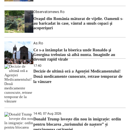
Observatornews.ro
Oraşul din România măturat de vijelie. Oamenii s-
au baricadat în case, vântul a smuls copaci şi
acoperişuri
As.ro
Ce s-a întâmplat la biserica unde Ronaldo şi
Georgina trebuiau să aibă nunta. Imaginile au
devenit rapid virale
17:40
Decizie de ultimă oră a Agenției Medicamentului!
Două medicamente cunoscute, retrase temporar de
la vânzare
14:40, 07 Aug 2026
Donald Trump lovește din nou în imigrație: ordin
pentru blocarea „turismului de naștere” și
restrângerea cetățeniei