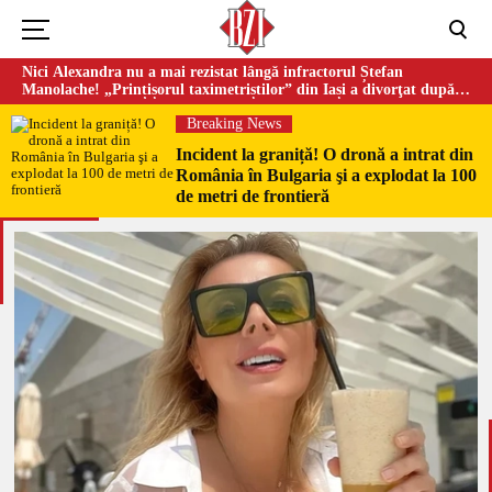
Nici Alexandra nu a mai rezistat lângă infractorul Ștefan
Manolache! „Prințișorul taximetriștilor” din Iași a divorţat după
doi ani de căsnicie
Breaking News
Incident la graniță! O dronă a intrat din
România în Bulgaria şi a explodat la 100
de metri de frontieră