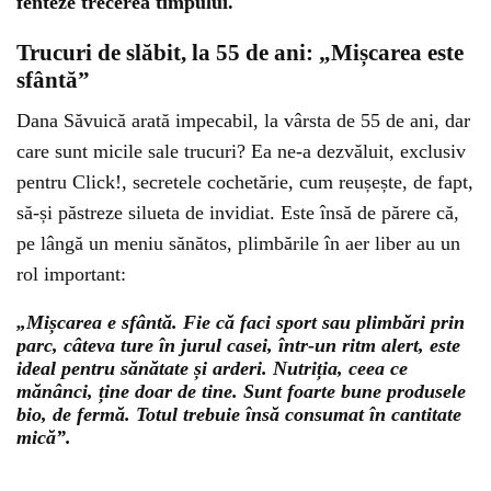
fenteze trecerea timpului.
Trucuri de slăbit, la 55 de ani: „Mișcarea este
sfântă”
Dana Săvuică arată impecabil, la vârsta de 55 de ani, dar
care sunt micile sale trucuri? Ea ne-a dezvăluit, exclusiv
pentru Click!, secretele cochetărie, cum reușește, de fapt,
să-și păstreze silueta de invidiat. Este însă de părere că,
pe lângă un meniu sănătos, plimbările în aer liber au un
rol important:
„Mișcarea e sfântă. Fie că faci sport sau plimbări prin
parc, câteva ture în jurul casei, într-un ritm alert, este
ideal pentru sănătate și arderi. Nutriția, ceea ce
mănânci, ține doar de tine. Sunt foarte bune produsele
bio, de fermă. Totul trebuie însă consumat în cantitate
mică”.