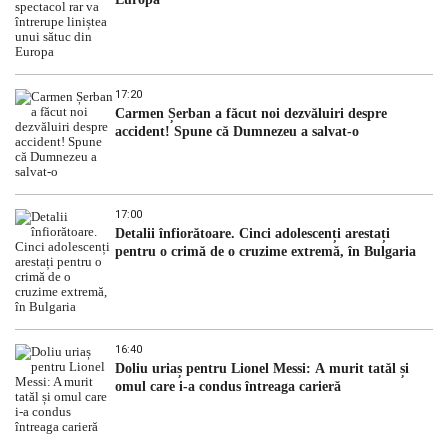
17:20
Carmen Șerban a făcut noi dezvăluiri despre
accident! Spune că Dumnezeu a salvat-o
17:00
Detalii înfiorătoare. Cinci adolescenți arestați
pentru o crimă de o cruzime extremă, în Bulgaria
16:40
Doliu uriaș pentru Lionel Messi: A murit tatăl și
omul care i-a condus întreaga carieră