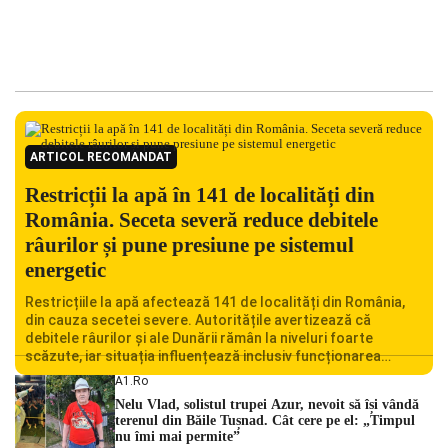
ARTICOL RECOMANDAT
Restricții la apă în 141 de localități din
România. Seceta severă reduce debitele
râurilor și pune presiune pe sistemul
energetic
Restricțiile la apă afectează 141 de localități din România,
din cauza secetei severe. Autoritățile avertizează că
debitele râurilor și ale Dunării rămân la niveluri foarte
scăzute, iar situația influențează inclusiv funcționarea
Centralei Nucleare de la Cernavodă. România se confruntă
A1.ro
cu una dintre cele mai dificile perioade din punct de vedere
Nelu Vlad, solistul trupei Azur, nevoit să își vândă
hidrologic din ultimii ani. Lipsa […]
terenul din Băile Tușnad. Cât cere pe el: „Timpul
nu îmi mai permite”