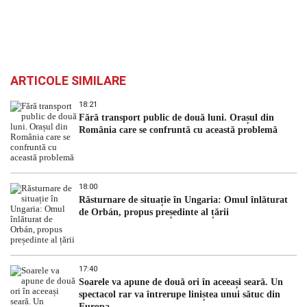
ARTICOLE SIMILARE
18:21
Fără transport public de două luni. Orașul din
România care se confruntă cu această problemă
18:00
Răsturnare de situație în Ungaria: Omul înlăturat
de Orbán, propus președinte al țării
17:40
Soarele va apune de două ori în aceeași seară. Un
spectacol rar va întrerupe liniștea unui sătuc din
Europa