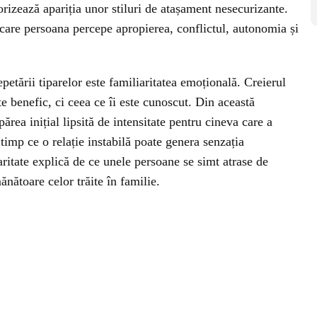
rizează apariția unor stiluri de atașament nesecurizante.
are persoana percepe apropierea, conflictul, autonomia și
petării tiparelor este familiaritatea emoțională. Creierul
 benefic, ci ceea ce îi este cunoscut. Din această
ărea inițial lipsită de intensitate pentru cineva care a
timp ce o relație instabilă poate genera senzația
ritate explică de ce unele persoane se simt atrase de
nătoare celor trăite în familie.