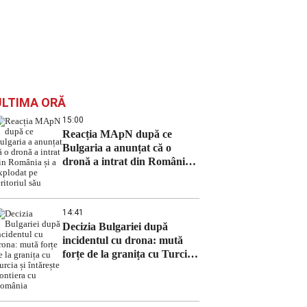
ULTIMA ORĂ
15:00
Reacția MApN după ce
Bulgaria a anunțat că o
dronă a intrat din România
și a explodat pe teritoriul său
14:41
Decizia Bulgariei după
incidentul cu drona: mută
forțe de la granița cu Turcia
și întărește frontiera cu
România