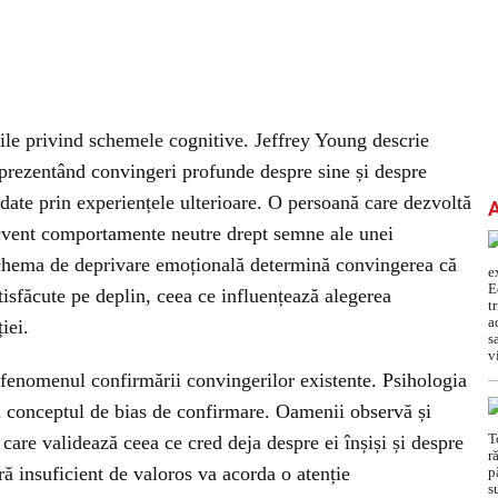
rile privind schemele cognitive. Jeffrey Young descrie
prezentând convingeri profunde despre sine și despre
lidate prin experiențele ulterioare. O persoană care dezvoltă
cvent comportamente neutre drept semne ale unei
 schema de deprivare emoțională determină convingerea că
tisfăcute pe deplin, ceea ce influențează alegerea
iei.
fenomenul confirmării convingerilor existente. Psihologia
in conceptul de bias de confirmare. Oamenii observă și
care validează ceea ce cred deja despre ei înșiși și despre
eră insuficient de valoros va acorda o atenție