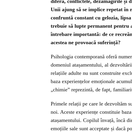
diferă, conflictele, dezamăgirile și
Unii ajung să se implice repetat în r
confruntă constant cu gelozia, lips
trebuie să lupte permanent pentru af
întrebare importantă: de ce recreăm
acestea ne provoacă suferință?
Psihologia contemporană oferă numero
domeniul atașamentului, al dezvoltării 
relațiile adulte nu sunt construite exc
baza experiențelor emoționale acumula
„chimie” reprezintă, de fapt, familiar
Primele relații pe care le dezvoltăm su
noi. Aceste experiențe constituie baza
atașamentului. Copilul învață, încă di
emoțiile sale sunt acceptate și dacă po