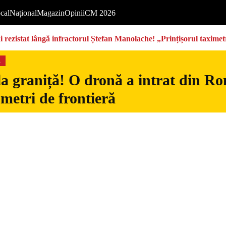
cal
Național
Magazin
Opinii
CM 2026
rezistat lângă infractorul Ștefan Manolache! „Prințișorul taximetri
s
la graniță! O dronă a intrat din Ro
 metri de frontieră