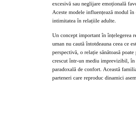
excesivă sau neglijare emoțională favo
Aceste modele influențează modul în c
intimitatea în relațiile adulte.
Un concept important în înțelegerea re
uman nu caută întotdeauna ceea ce este
perspectivă, o relație sănătoasă poate p
crescut într-un mediu imprevizibil, în 
paradoxală de confort. Această familia
parteneri care reproduc dinamici asemă