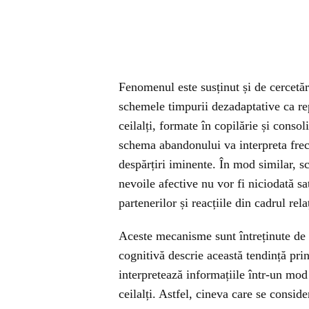
Fenomenul este susținut și de cercetă
schemele timpurii dezadaptative ca re
ceilalți, formate în copilărie și conso
schema abandonului va interpreta fre
despărțiri iminente. În mod similar,
nevoile afective nu vor fi niciodată sa
partenerilor și reacțiile din cadrul relaț
Aceste mecanisme sunt întreținute de 
cognitivă descrie această tendință pr
interpretează informațiile într-un mod 
ceilalți. Astfel, cineva care se consid