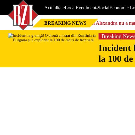
Actualitate
Local
Eveniment-Social
Economic Lo
BREAKING NEWS
Nici Alexandra nu a mai 
Breaking New
Incident 
la 100 de