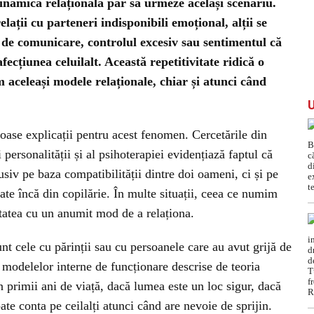
 dinamica relațională par să urmeze același scenariu.
elații cu parteneri indisponibili emoțional, alții se
a de comunicare, controlul excesiv sau sentimentul că
ecțiunea celuilalt. Această repetitivitate ridică o
 aceleași modele relaționale, chiar și atunci când
ase explicații pentru acest fenomen. Cercetările din
personalității și al psihoterapiei evidențiază faptul că
lusiv pe baza compatibilității dintre doi oameni, ci și pe
te încă din copilărie. În multe situații, ceea ce numim
itatea cu un anumit mod de a relaționa.
nt cele cu părinții sau cu persoanele care au avut grijă de
 modelelor interne de funcționare descrise de teoria
n primii ani de viață, dacă lumea este un loc sigur, dacă
ate conta pe ceilalți atunci când are nevoie de sprijin.