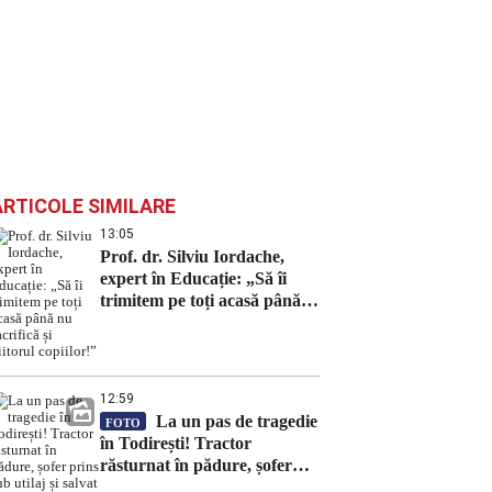
ARTICOLE SIMILARE
13:05
Prof. dr. Silviu Iordache,
expert în Educație: „Să îi
trimitem pe toți acasă până
nu sacrifică și viitorul
copiilor!”
12:59
La un pas de tragedie
FOTO
în Todirești! Tractor
răsturnat în pădure, șofer
prins sub utilaj și salvat după