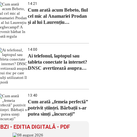
14:21
Cum arată acum Bebeto, fiul
cel mic al Anamariei Prodan
și al lui Laurențiu
Reghecampf! A devenit
bărbat în toată regula
14:00
Ai telefonul, laptopul sau
tableta conectate la internet?
DNSC avertizează asupra
unui risc pe care mulți
utilizatori îl ignoră
13:40
Cum arată „femeia perfectă”
potrivit științei. Bărbații s-ar
putea simți „încurcați”
BZI - EDITIA DIGITALĂ - PDF