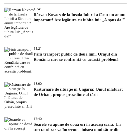
18:41
Răzvan Kovacs de la Insula Iubirii a făcut un anunț
important! Are legătura cu iubita lui: „A spus da!”
18:21
Fără transport public de două luni. Orașul din
România care se confruntă cu această problemă
18:00
Răsturnare de situație în Ungaria: Omul înlăturat
de Orbán, propus președinte al țării
17:40
Soarele va apune de două ori în aceeași seară. Un
spectacol rar va întrerupe liniștea unui sătuc din