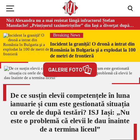
Nici Alexandra nu a mai rezistat lângă infractorul Ștefan
Manolache! „Prințișorul taximetriștilor” din Iași a divorţat după
doi ani de căsnicie
Breaking News
Incident la graniță! O dronă a intrat din
România în Bulgaria şi a explodat la 100
de metri de frontieră
GALERIE FOTO
3
De ce susțin elevii competențele în luna
ianuarie și cum este gestionată situația
cu orele de după testări? ISJ Iași: „Nu
este o problemă că elevii le dau înainte
de a termina liceul”