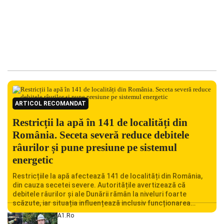
ARTICOL RECOMANDAT
Restricții la apă în 141 de localități din
România. Seceta severă reduce debitele
râurilor și pune presiune pe sistemul
energetic
Restricțiile la apă afectează 141 de localități din România,
din cauza secetei severe. Autoritățile avertizează că
debitele râurilor și ale Dunării rămân la niveluri foarte
scăzute, iar situația influențează inclusiv funcționarea
Centralei Nucleare de la Cernavodă. România se confruntă
A1.ro
cu una dintre cele mai dificile perioade din punct de vedere