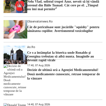
Nelu Vlad, solistul trupei Azur, nevoit să își vândă
hidrologic din ultimii ani. Lipsa […]
terenul din Băile Tușnad. Cât cere pe el: „Timpul
nu îmi mai permite”
Observatornews.ro
Cât de periculoase sunt jucăriile "squishy" pentru
sănătatea copiilor. Avertismentul toxicologilor
As.ro
Ce s-a întâmplat la biserica unde Ronaldo şi
Georgina trebuiau să aibă nunta. Imaginile au
devenit rapid virale
17:40, 07 Aug 2026
Decizie de ultimă oră a Agenției Medicamentului!
Două medicamente cunoscute, retrase temporar de
la vânzare
14:40, 07 Aug 2026