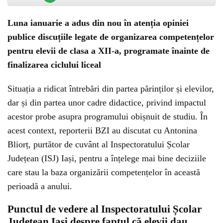
Luna ianuarie a adus din nou în atenția opiniei
publice discuțiile legate de organizarea competențelor
pentru elevii de clasa a XII-a, programate înainte de
finalizarea ciclului liceal
Situația a ridicat întrebări din partea părinților și elevilor,
dar și din partea unor cadre didactice, privind impactul
acestor probe asupra programului obișnuit de studiu. În
acest context, reporterii BZI au discutat cu Antonina
Bliorț, purtător de cuvânt al Inspectoratului Școlar
Județean (ISJ) Iași, pentru a înțelege mai bine deciziile
care stau la baza organizării competențelor în această
perioadă a anului.
Punctul de vedere al Inspectoratului Școlar
Județean Iași despre faptul că elevii dau