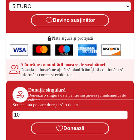
Devino susținător
Plată sigură și protejată
Alătură-te comunității noastre de susținători
Donația ta lunară ne ajută să planificăm și să continuăm să
informăm corect și echidistant
Donație singulară
Donează o singură dată pentru susținerea jurnalismului de
calitate
Scrie suma pe care dorești să o donezi
Donează