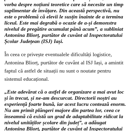
vorba despre noțiuni teoretice care să necesite un timp
suplimentar de învățare. Din această perspectivă, nu
este o problemă că elevii le susțin înainte de a termina
liceul. Este mai degrabă o ocazie de a-și demonstra
nivelul de pregătire acumulat până acum”, a subliniat
Antonina Bliorț, purtător de cuvânt al Inspectoratului
Școlar Județean (ISJ) Iași.
În ceea ce privește eventualele dificultăți logistice,
Antonina Bliorț, purtător de cuvânt al ISJ Iași, a amintit
faptul că astfel de situații nu sunt o noutate pentru
sistemul educațional.
„Este adevărat că o astfel de organizare a mai avut loc
și în trecut, și ne-am descurcat. Directorii noștri au
experiență foarte bună, iar acest lucru contează enorm.
Nu am primit plângeri majore din partea lor, ceea ce
înseamnă că există un grad de adaptabilitate ridicat la
nivelul unităților școlare din județ”, a adăugat
Antonina Bliorț, purtător de cuvânt al Inspectoratului