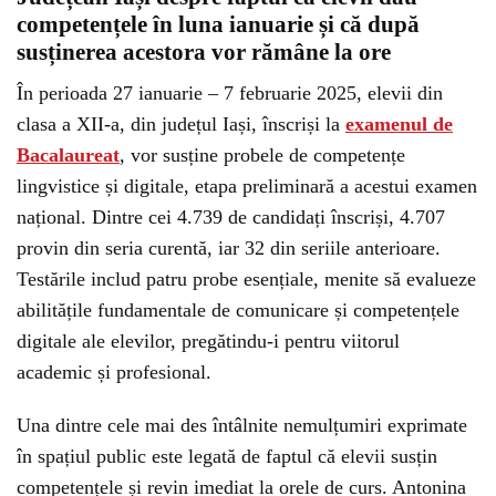
competențele în luna ianuarie și că după
susținerea acestora vor rămâne la ore
În perioada 27 ianuarie – 7 februarie 2025, elevii din
clasa a XII-a, din județul Iași, înscriși la
examenul de
Bacalaureat
, vor susține probele de competențe
lingvistice și digitale, etapa preliminară a acestui examen
național. Dintre cei 4.739 de candidați înscriși, 4.707
provin din seria curentă, iar 32 din seriile anterioare.
Testările includ patru probe esențiale, menite să evalueze
abilitățile fundamentale de comunicare și competențele
digitale ale elevilor, pregătindu-i pentru viitorul
academic și profesional.
Una dintre cele mai des întâlnite nemulțumiri exprimate
în spațiul public este legată de faptul că elevii susțin
competențele și revin imediat la orele de curs. Antonina