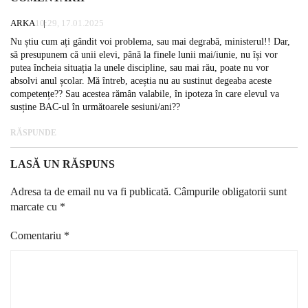
ARKA
10:29, 17.01.2025
Nu știu cum ați gândit voi problema, sau mai degrabă, ministerul!! Dar,
să presupunem că unii elevi, până la finele lunii mai/iunie, nu își vor
putea încheia situația la unele discipline, sau mai rău, poate nu vor
absolvi anul școlar. Mă întreb, aceștia nu au sustinut degeaba aceste
competențe?? Sau acestea rămân valabile, în ipoteza în care elevul va
susține BAC-ul în următoarele sesiuni/ani??
RĂSPUNDE
LASĂ UN RĂSPUNS
Adresa ta de email nu va fi publicată.
Câmpurile obligatorii sunt
marcate cu
*
Comentariu
*