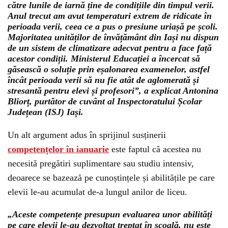
către lunile de iarnă ține de condițiile din timpul verii.
Anul trecut am avut temperaturi extrem de ridicate în
perioada verii, ceea ce a pus o presiune uriașă pe școli.
Majoritatea unităților de învățământ din Iași nu dispun
de un sistem de climatizare adecvat pentru a face față
acestor condiții. Ministerul Educației a încercat să
găsească o soluție prin eșalonarea examenelor, astfel
încât perioada verii să nu fie atât de aglomerată și
stresantă pentru elevi și profesori”, a explicat Antonina
Bliorț, purtător de cuvânt al Inspectoratului Școlar
Județean (ISJ) Iași.
Un alt argument adus în sprijinul susținerii
competențelor în ianuarie
este faptul că acestea nu
necesită pregătiri suplimentare sau studiu intensiv,
deoarece se bazează pe cunoștințele și abilitățile pe care
elevii le-au acumulat de-a lungul anilor de liceu.
„Aceste competențe presupun evaluarea unor abilități
pe care elevii le-au dezvoltat treptat în școală, nu este