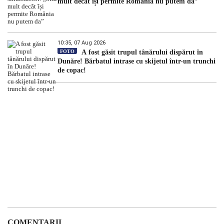
mult decât își permite România nu putem da”
10:35, 07 Aug 2026
FOTO
A fost găsit trupul tânărului dispărut în
Dunăre! Bărbatul intrase cu skijetul într-un trunchi
de copac!
COMENTARII