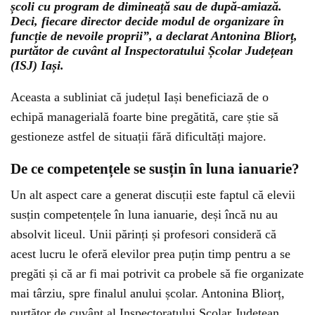
școli cu program de dimineață sau de după-amiază.
Deci, fiecare director decide modul de organizare în
funcție de nevoile proprii”, a declarat Antonina Bliorț,
purtător de cuvânt al Inspectoratului Școlar Județean
(ISJ) Iași.
Aceasta a subliniat că județul Iași beneficiază de o
echipă managerială foarte bine pregătită, care știe să
gestioneze astfel de situații fără dificultăți majore.
De ce competențele se susțin în luna ianuarie?
Un alt aspect care a generat discuții este faptul că elevii
susțin competențele în luna ianuarie, deși încă nu au
absolvit liceul. Unii părinți și profesori consideră că
acest lucru le oferă elevilor prea puțin timp pentru a se
pregăti și că ar fi mai potrivit ca probele să fie organizate
mai târziu, spre finalul anului școlar. Antonina Bliorț,
purtător de cuvânt al Inspectoratului Școlar Județean