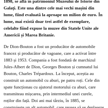
1898, se află în patrimoniul Muzeului de Istorie din
Galaţi. Este una dintre cele mai vechi mașini din
lume, fiind evaluată la aproape un milion de euro. În
lume, mai există doar trei astfel de exemplare,
celelalte fiind expuse la muzee din Statele Unite ale
Americii și Marea Britanie.
De Dion-Bouton a fost un producător de automobile
francez și producător de vagoane, care a activat între
1883 și 1953. Compania a fost fondată de marchizul
Jules-Albert de Dion, Georges Bouton și cumnatul lui
Bouton, Charles Trépardoux. La început, aceștia au
construit un automobil cu aburi, pe patru roți. Cele din
spate funcționau cu ajutorul motorului cu aburi, care
transmiteau mișcarea, prin intermediul unei curele,
roților din față. Doi ani mai târziu, în 1885, se
construiește un alt automobil, care reușea să se deplaseze