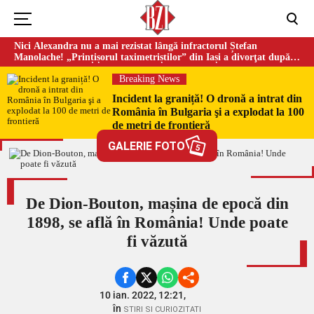
Nici Alexandra nu a mai rezistat lângă infractorul Ștefan
Manolache! „Prințișorul taximetriștilor” din Iași a divorţat după
doi ani de căsnicie
Breaking News
Incident la graniță! O dronă a intrat din
România în Bulgaria şi a explodat la 100
de metri de frontieră
GALERIE FOTO
5
De Dion-Bouton, mașina de epocă din
1898, se află în România! Unde poate
fi văzută
10 ian. 2022, 12:21,
în
STIRI SI CURIOZITATI