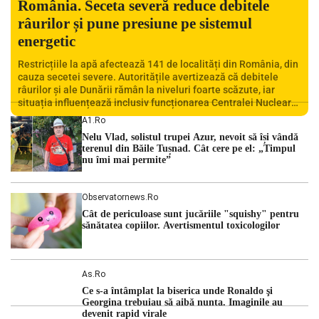
România. Seceta severă reduce debitele
râurilor și pune presiune pe sistemul
energetic
Restricțiile la apă afectează 141 de localități din România, din
cauza secetei severe. Autoritățile avertizează că debitele
râurilor și ale Dunării rămân la niveluri foarte scăzute, iar
situația influențează inclusiv funcționarea Centralei Nucleare
de la Cernavodă. România se confruntă cu una dintre cele mai
A1.ro
dificile perioade din punct de vedere hidrologic din ultimii ani.
Nelu Vlad, solistul trupei Azur, nevoit să își vândă
Lipsa […]
terenul din Băile Tușnad. Cât cere pe el: „Timpul
nu îmi mai permite”
Observatornews.ro
Cât de periculoase sunt jucăriile "squishy" pentru
sănătatea copiilor. Avertismentul toxicologilor
As.ro
Ce s-a întâmplat la biserica unde Ronaldo şi
Georgina trebuiau să aibă nunta. Imaginile au
devenit rapid virale