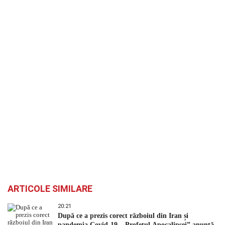
ARTICOLE SIMILARE
20:21
După ce a prezis corect războiul din Iran și
pandemia Covid-19, „Profetul Apocalipsei” anunță