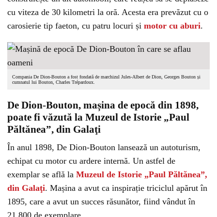
cu viteza de 30 kilometri la oră. Acesta era prevăzut cu o
carosierie tip faeton, cu patru locuri și
motor cu aburi
.
Compania De Dion-Bouton a fost fondată de marchizul Jules-Albert de Dion, Georges Bouton și
cumnatul lui Bouton, Charles Trépardoux.
De Dion-Bouton, mașina de epocă din 1898,
poate fi văzută la Muzeul de Istorie „Paul
Păltănea”, din Galaţi
În anul 1898, De Dion-Bouton lansează un autoturism,
echipat cu motor cu ardere internă. Un astfel de
exemplar se află la
Muzeul de Istorie „Paul Păltănea”,
din Galaţi
. Mașina a avut ca inspirație triciclul apărut în
1895, care a avut un succes răsunător, fiind vândut în
21.800 de exemplare.