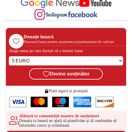
Donație lunară
Donează lunar pentru susținerea jurnalismului de calitate
Alege suma pe care dorești să o donezi lunar
Devino susținător
Plată sigură și protejată
Alătură-te comunității noastre de susținători
Donația ta lunară ne ajută să planificăm și să continuăm să
informăm corect și echidistant