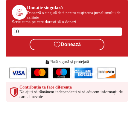
Donație singulară
Donează o singură dată pentru susținerea jurnalismului de
calitate
Scrie suma pe care dorești să o donezi
Donează
Plată sigură și protejată
Contribuția ta face diferența
Ne ajuți să rămânem independenți și să aducem informații de
care ai nevoie