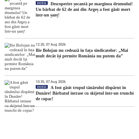
FOTO
Descoperire șocantă pe marginea drumului!
Un bărbat de 62 de ani din Argeș a fost găsit mort
într-un șanț!
12:20, 07 Aug 2026
Ilie Bolojan nu cedează în fața sindicatelor: „Mai
mult decât își permite România nu putem da”
10:35, 07 Aug 2026
FOTO
A fost găsit trupul tânărului dispărut în
Dunăre! Bărbatul intrase cu skijetul într-un trunchi
de copac!