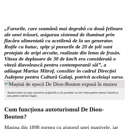
„Farurile, care seamănă mai degrabă cu două felinare
ale unei trăsuri, asigurau sistemul de iluminat prin
flacăra alimentată cu acetilenă de la un generator.
Roţile cu butuc, spiţe şi pneurile de 20 de ţoli sunt
protejate de aripi arcuite, realizate din lemn de frasin.
Viteza de deplasare de 30 de km/h era considerată o
viteză diavolească pentru contemporanii săi”, a
adăugat Marius Mitrof, consilier în cadrul Direcţiei
Judeţene pentru Cultură Galaţi, potrivit aceleiași surse.
Autoturismul nu avea caroseria acoperită și era prevăzut cu trei viteze pentru mersul înainte şi
una pentru mersul înapoi.
Cum funcționa autoturismul De Dion-
Bouton?
Mașina din 1898 pornea cu ajutorul unei manivele, iar