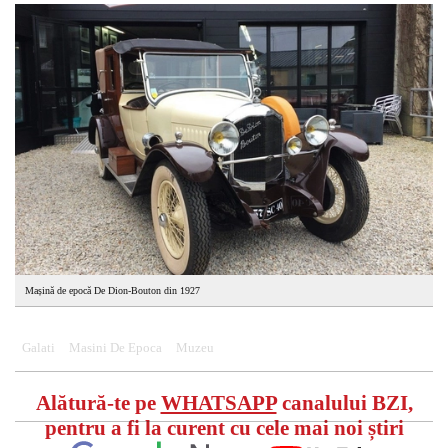
Mașină de epocă De Dion-Bouton din 1927
Galati
Masini De Epoca
Muzeu
Alătură-te pe
WHATSAPP
canalului BZI,
pentru a fi la curent cu cele mai noi știri