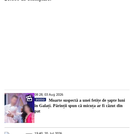
08:28, 03 Aug 2026
FOTO
Moarte suspectă a unei fetițe de șapte luni
în Galați. Părinții spun că micuța ar fi căzut din
pat
19:40, 20 Jul 2026