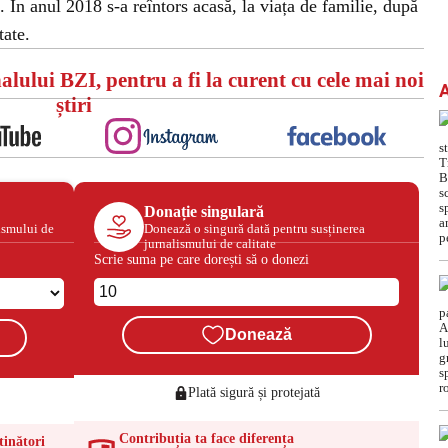
. În anul 2018 s-a reîntors acasă, la viața de familie, după
tate.
alului BZI, pentru a fi la curent cu cele mai noi
știri
Donație singulară
ismului de
Donează o singură dată pentru susținerea
jurnalismului de calitate
Scrie suma pe care dorești să o donezi
Donează
Plată sigură și protejată
Contribuția ta face diferența
ținători