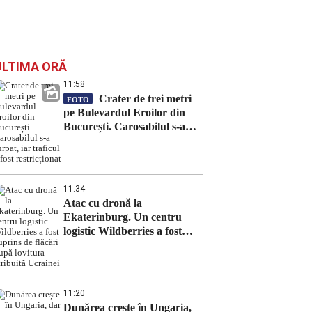
ULTIMA ORĂ
11:58
Crater de trei metri
FOTO
pe Bulevardul Eroilor din
București. Carosabilul s-a
surpat, iar traficul a fost
restricționat
11:34
Atac cu dronă la
Ekaterinburg. Un centru
logistic Wildberries a fost
cuprins de flăcări după
lovitura atribuită Ucrainei
11:20
Dunărea crește în Ungaria,