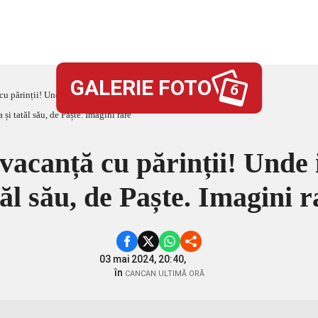
GALERIE FOTO
6
u părinții! Unde i-a dus pe mama și tatăl său, de Paște. Imagini rare
vacanță cu părinții! Unde
tăl său, de Paște. Imagini r
03 mai 2024, 20:40,
în
CANCAN ULTIMĂ ORĂ