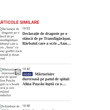
ARTICOLE SIMILARE
10:52
Declarație de dragoste pe o
stâncă de pe Transfăgărășan.
Bărbatul care a scris „Anna”
cu spray graffiti riscă
amendă și dosar penal
10:42
Mărturisire
FOTO
dureroasă pe patul de spital:
Alina Pușcău luptă cu o
boală gravă și cere sprijinul
românilor
10:40