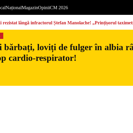
cal
Național
Magazin
Opinii
CM 2026
rezistat lângă infractorul Ștefan Manolache! „Prințișorul taximetri
s
 bărbați, loviți de fulger în albia 
op cardio-respirator!