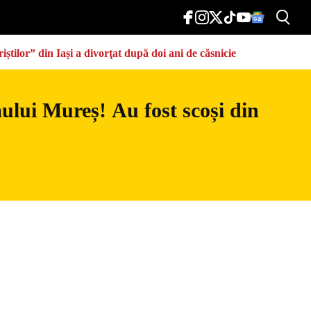
știlor” din Iași a divorţat după doi ani de căsnicie
râului Mureș! Au fost scoși din