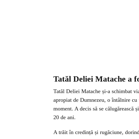
Tatăl Deliei Matache a f
Tatăl Deliei Matache și-a schimbat via
apropiat de Dumnezeu, o întâlnire cu 
moment. A decis să se călugărească ș
20 de ani.
A trăit în credință și rugăciune, dorin