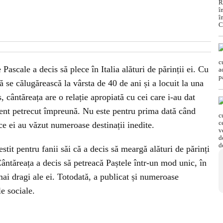
Pascale a decis să plece în Italia alături de părinții ei. Cu
ă se călugărească la vârsta de 40 de ani și a locuit la una
 cântăreața are o relație apropiată cu cei care i-au dat
ment petrecut împreună. Nu este pentru prima dată când
e ei au văzut numeroase destinații inedite.
estit pentru fanii săi că a decis să meargă alături de părinți
Cântăreața a decis să petreacă Paștele într-un mod unic, în
mai dragi ale ei. Totodată, a publicat și numeroase
le sociale.