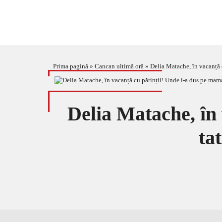
Prima pagină
»
Cancan ultimă oră
»
Delia Matache, în vacanță c
Delia Matache, în 
ta