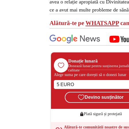
avea o relație apropiată cu Divinitatea
ce a avut mai multe probleme de sănă
Alătură-te pe
WHATSAPP
can
Donație lunară
Donează lunar pentru susținerea jurnal
calitate
Alege suma pe care dorești să o donezi lunar
Devino susținător
Plată sigură și protejată
Alătură-te comunității noastre de sus