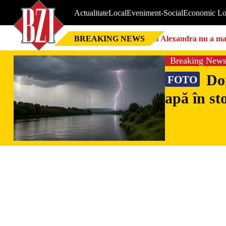
Actualitate
Local
Eveniment-Social
Economic Lo
BREAKING NEWS
Nici Alexandra nu a mai 
Breaking New
Doi
FOTO
apă în st