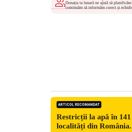
Donația ta lunară ne ajută să planificăm 
continuăm să informăm corect și echidis
ARTICOL RECOMANDAT
Restricții la apă în 141
localități din România.