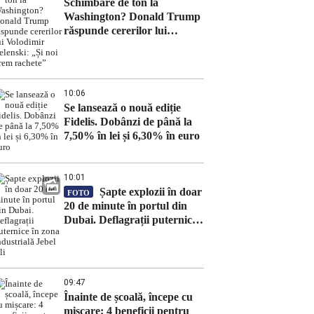
Schimbare de ton la
Washington? Donald Trump
răspunde cererilor lui
Volodimir Zelenski: „Și noi
vrem rachete”
10:06
Se lansează o nouă ediție
Fidelis. Dobânzi de până la
7,50% în lei și 6,30% în euro
10:01
Șapte explozii în doar
FOTO
20 de minute în portul din
Dubai. Deflagrații puternice
în zona industrială Jebel Ali
09:47
Înainte de școală, începe cu
mișcare: 4 beneficii pentru