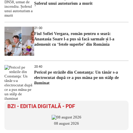
Șoferul unui autoturism a murit
21:00
Fiul Sofiei Vergara, român pentru o seară:
Anastasia Soare l-a pus să facă sarmale și l-a
ademenit cu ‘fetele superbe’ din România
20:40
Pericol pe străzile din Constanţa: Un tânăr s-a
electrocutat după ce a pus mâna pe un stâlp de
iluminat
BZI - EDITIA DIGITALĂ - PDF
08 august 2026