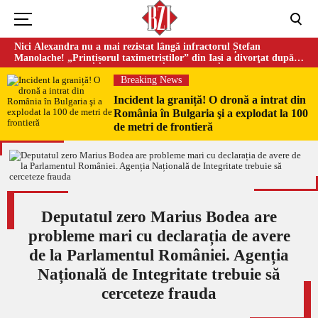
Nici Alexandra nu a mai rezistat lângă infractorul Ștefan
Manolache! „Prințișorul taximetriștilor” din Iași a divorţat după
doi ani de căsnicie
Breaking News
Incident la graniță! O dronă a intrat din
România în Bulgaria şi a explodat la 100
de metri de frontieră
Deputatul zero Marius Bodea are
probleme mari cu declarația de avere
de la Parlamentul României. Agenția
Națională de Integritate trebuie să
cerceteze frauda