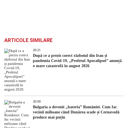
ARTICOLE SIMILARE
20:21
După ce a prezis corect războiul din Iran și
pandemia Covid-19, „Profetul Apocalipsei” anunță
o mare catastrofă în august 2026
20:00
Bulgaria a devenit „bateria” României. Cum fac
vecinii milioane când Dunărea scade și Cernavodă
produce mai puțin