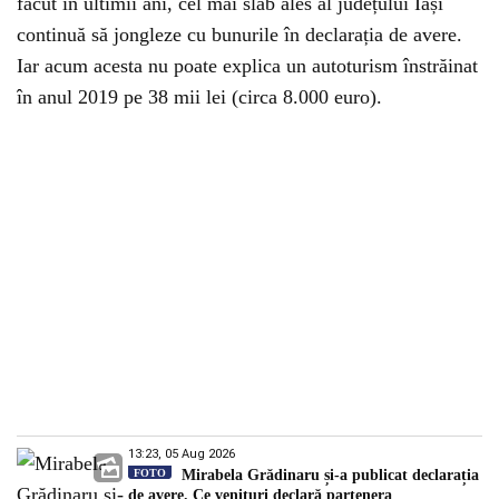
făcut în ultimii ani, cel mai slab ales al județului Iași
continuă să jongleze cu bunurile în declarația de avere.
Iar acum acesta nu poate explica un autoturism înstrăinat
în anul 2019 pe 38 mii lei (circa 8.000 euro).
13:23, 05 Aug 2026
FOTO
Mirabela Grădinaru și-a publicat declarația
de avere. Ce venituri declară partenera