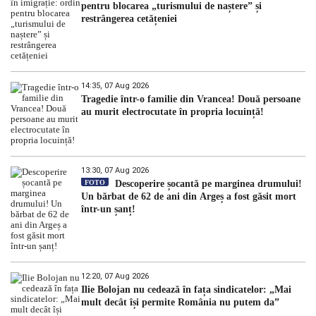
pentru blocarea „turismului de naștere” și
restrângerea cetățeniei
14:35, 07 Aug 2026
Tragedie într-o familie din Vrancea! Două persoane
au murit electrocutate în propria locuință!
13:30, 07 Aug 2026
FOTO
Descoperire șocantă pe marginea drumului!
Un bărbat de 62 de ani din Argeș a fost găsit mort
într-un șanț!
12:20, 07 Aug 2026
Ilie Bolojan nu cedează în fața sindicatelor: „Mai
mult decât își permite România nu putem da”