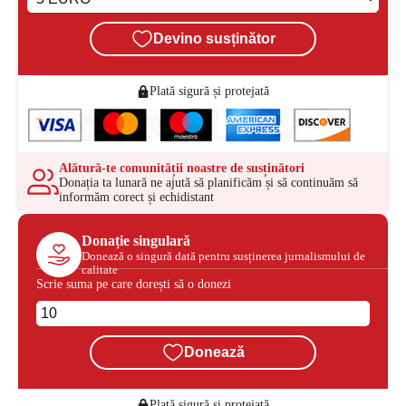
Devino susținător
Plată sigură și protejată
Alătură-te comunității noastre de susținători
Donația ta lunară ne ajută să planificăm și să continuăm să
informăm corect și echidistant
Donație singulară
Donează o singură dată pentru susținerea jurnalismului de
calitate
Scrie suma pe care dorești să o donezi
Donează
Plată sigură și protejată