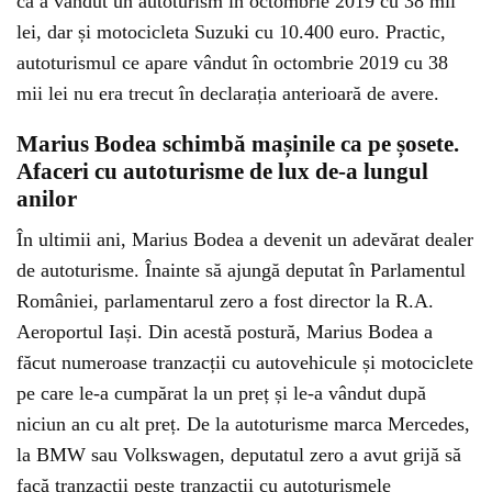
că a vândut un autoturism în octombrie 2019 cu 38 mii
lei, dar și motocicleta Suzuki cu 10.400 euro. Practic,
autoturismul ce apare vândut în octombrie 2019 cu 38
mii lei nu era trecut în declarația anterioară de avere.
Marius Bodea schimbă mașinile ca pe șosete.
Afaceri cu autoturisme de lux de-a lungul
anilor
În ultimii ani, Marius Bodea a devenit un adevărat dealer
de autoturisme. Înainte să ajungă deputat în Parlamentul
României, parlamentarul zero a fost director la R.A.
Aeroportul Iași. Din acestă postură, Marius Bodea a
făcut numeroase tranzacții cu autovehicule și motociclete
pe care le-a cumpărat la un preț și le-a vândut după
niciun an cu alt preț. De la autoturisme marca Mercedes,
la BMW sau Volkswagen, deputatul zero a avut grijă să
facă tranzacții peste tranzacții cu autoturismele