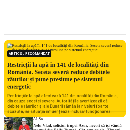
ARTICOL RECOMANDAT
Restricții la apă în 141 de localități din
România. Seceta severă reduce debitele
râurilor și pune presiune pe sistemul
energetic
Restricțiile la apă afectează 141 de localități din România,
din cauza secetei severe. Autoritățile avertizează că
debitele râurilor și ale Dunării rămân la niveluri foarte
scăzute, iar situația influențează inclusiv funcționarea
Centralei Nucleare de la Cernavodă. România se confruntă
A1.ro
cu una dintre cele mai dificile perioade din punct de vedere
Nelu Vlad, solistul trupei Azur, nevoit să își vândă
hidrologic din ultimii ani. Lipsa […]