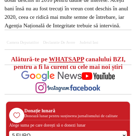
dosar deschis în 2016 pentru daune de interese. Acești
bani însă nu au fost trecuți în vreun cont deschis în anul
2020, ceea ce ridică mai multe semne de întrebare, iar
Agenția Națională de Integritate trebuie să intervină.
Camera Deputatilor
Declaratie De Avere
Judetul Iasi
Alătură-te pe
WHATSAPP
canalului BZI,
pentru a fi la curent cu cele mai noi știri
Donație lunară
Donează lunar pentru susținerea jurnalismului de calitate
Alege suma pe care dorești să o donezi lunar