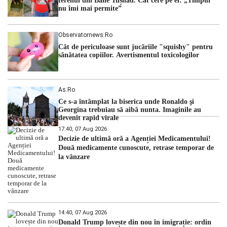
terenul din Băile Tușnad. Cât cere pe el: „Timpul
nu îmi mai permite”
Observatornews.ro
Cât de periculoase sunt jucăriile "squishy" pentru
sănătatea copiilor. Avertismentul toxicologilor
As.ro
Ce s-a întâmplat la biserica unde Ronaldo şi
Georgina trebuiau să aibă nunta. Imaginile au
devenit rapid virale
17:40, 07 Aug 2026
Decizie de ultimă oră a Agenției Medicamentului!
Două medicamente cunoscute, retrase temporar de
la vânzare
14:40, 07 Aug 2026
Donald Trump lovește din nou în imigrație: ordin