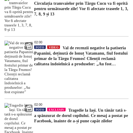
Circulația tramvaielor prin Târgu Cucu va fi oprită
pentru următoarele zile! Vor fi afectate traseele 1, 3,
7, 8, 9 și 13
02:00
FOTO
VIDEO
Val de recenzii negative la patiseria
Papanini, deținută de Ionuț Vatamanu, fiul fostului
primar de la Târgu Frumos! Clienții reclamă
calitatea îndoielnică a produselor: „Au fost
expirate”
02:00
FOTO
EXCLUSIV
Tragedie la Iași. Un tânăr tată s-
a spânzurat de dorul copilului. Ce mesaj a postat pe
Facebook, înainte de a-și pune capăt zilelor