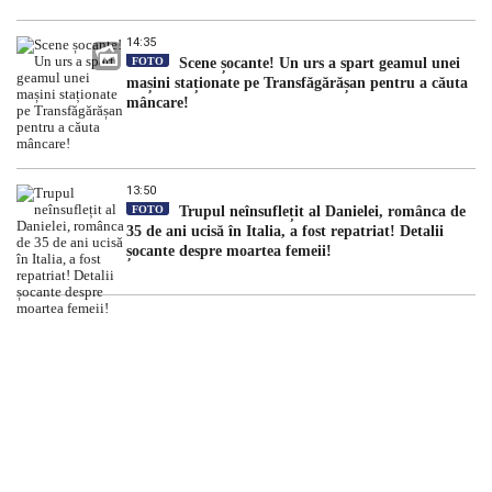
14:35
FOTO
Scene șocante! Un urs a spart geamul unei
mașini staționate pe Transfăgărășan pentru a căuta
mâncare!
13:50
FOTO
Trupul neînsuflețit al Danielei, românca de
35 de ani ucisă în Italia, a fost repatriat! Detalii
șocante despre moartea femeii!