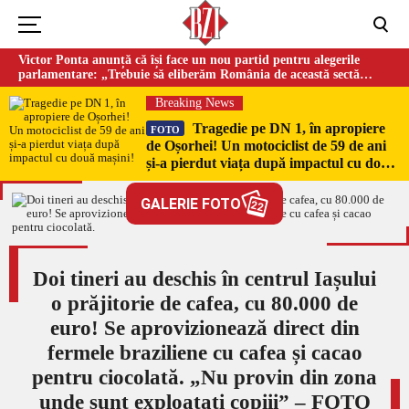
Victor Ponta anunță că își face un nou partid pentru alegerile
parlamentare: „Trebuie să eliberăm România de această sectă
globalistă”
Breaking News
Tragedie pe DN 1, în apropiere
FOTO
de Oșorhei! Un motociclist de 59 de ani
și-a pierdut viața după impactul cu două
mașini!
GALERIE FOTO
22
Doi tineri au deschis în centrul Iașului
o prăjitorie de cafea, cu 80.000 de
euro! Se aprovizionează direct din
fermele braziliene cu cafea și cacao
pentru ciocolată. „Nu provin din zona
unde sunt exploatați copiii” – FOTO