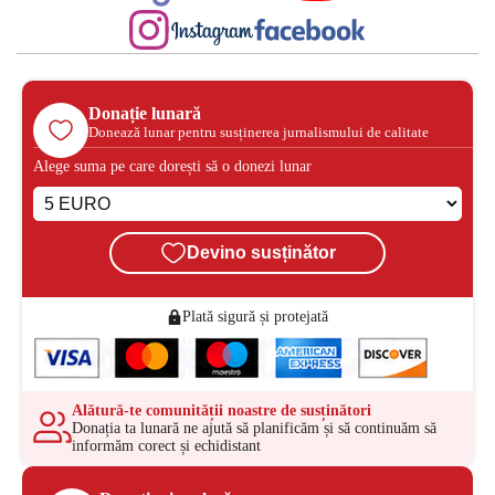
Donație lunară
Donează lunar pentru susținerea jurnalismului de calitate
Alege suma pe care dorești să o donezi lunar
Devino susținător
Plată sigură și protejată
Alătură-te comunității noastre de susținători
Donația ta lunară ne ajută să planificăm și să continuăm să
informăm corect și echidistant