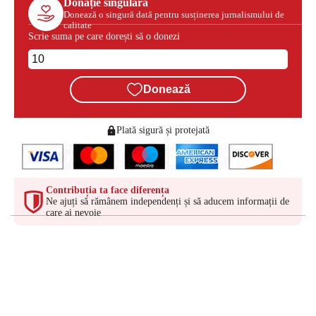
Donație singulară
Donează o singură dată pentru susținerea jurnalismului de
calitate
Scrie suma pe care dorești să o donezi
Donează
Plată sigură și protejată
Contribuția ta face diferența
Ne ajuți să rămânem independenți și să aducem informații de
care ai nevoie