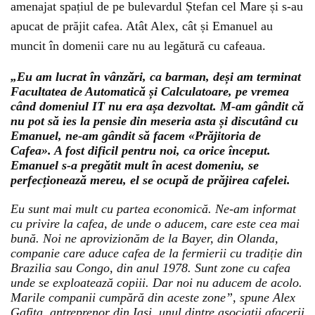
amenajat spațiul de pe bulevardul Ștefan cel Mare și s-au
apucat de prăjit cafea. Atât Alex, cât și Emanuel au
muncit în domenii care nu au legătură cu cafeaua.
„Eu am lucrat în vânzări, ca barman, deși am terminat
Facultatea de Automatică și Calculatoare, pe vremea
când domeniul IT nu era așa dezvoltat. M-am gândit că
nu pot să ies la pensie din meseria asta și discutând cu
Emanuel, ne-am gândit să facem «Prăjitoria de
Cafea». A fost dificil pentru noi, ca orice început.
Emanuel s-a pregătit mult în acest domeniu, se
perfecționează mereu, el se ocupă de prăjirea cafelei.
Eu sunt mai mult cu partea economică. Ne-am informat
cu privire la cafea, de unde o aducem, care este cea mai
bună. Noi ne aprovizionăm de la Bayer, din Olanda,
companie care aduce cafea de la fermierii cu tradiție din
Brazilia sau Congo, din anul 1978. Sunt zone cu cafea
unde se exploatează copiii. Dar noi nu aducem de acolo.
Marile companii cumpără din aceste zone”, spune Alex
Gafița, antreprenor din Iași, unul dintre asociații afacerii