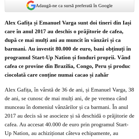
Adaugă-ne ca sursă preferată în Google
Alex Gafița și Emanuel Varga sunt doi tineri din Iași
care în anul 2017 au deschis o prăjitorie de cafea,
după ce mai mulți ani au muncit în vânzări și ca
barmani. Au investit 80.000 de euro, bani obținuți în
programul Start-Up Nation și fonduri proprii. Vând
cafea ce provine din Brazilia, Congo, Peru și produc
ciocolată care conține numai cacao și zahăr
Alex Gafița, în vârstă de 36 de ani, și Emanuel Varga, 38
de ani, se cunosc de mai mulți ani, de pe vremea când
munceau în domeniul vânzărilor și ca barmani. În anul
2017 au decis să se asocieze și să deschidă o prăjitorie de
cafea. Au accesat 40.000 de euro prin programul Start-
Up Nation, au achiziționat câteva echipamente, au