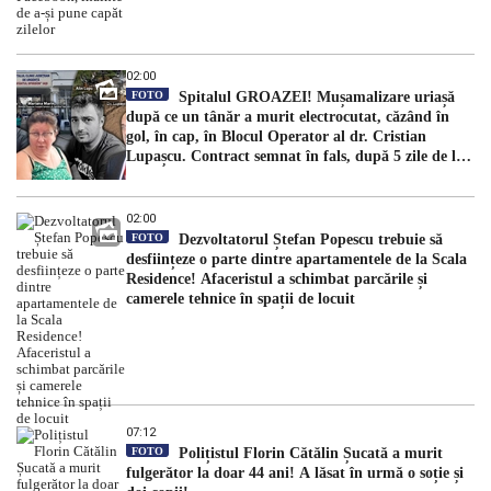
02:00
FOTO
Spitalul GROAZEI! Mușamalizare uriașă
după ce un tânăr a murit electrocutat, căzând în
gol, în cap, în Blocul Operator al dr. Cristian
Lupașcu. Contract semnat în fals, după 5 zile de la
accident, de managerul Daniel Timofte, la Spitalul
„Sfântul Spiridon”
02:00
FOTO
Dezvoltatorul Ștefan Popescu trebuie să
desființeze o parte dintre apartamentele de la Scala
Residence! Afaceristul a schimbat parcările și
camerele tehnice în spații de locuit
07:12
FOTO
Polițistul Florin Cătălin Șucată a murit
fulgerător la doar 44 ani! A lăsat în urmă o soție și