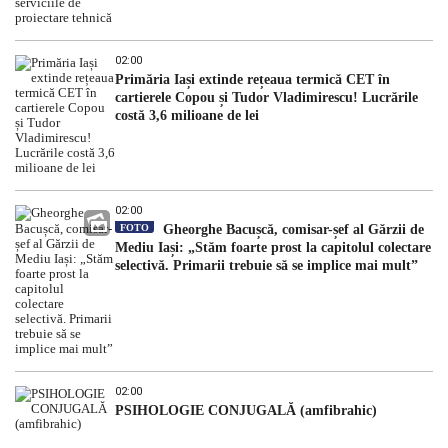
02:00
Primăria Iași extinde rețeaua termică CET în
cartierele Copou și Tudor Vladimirescu! Lucrările
costă 3,6 milioane de lei
02:00
FOTO
Gheorghe Bacușcă, comisar-șef al Gărzii de
Mediu Iași: „Stăm foarte prost la capitolul colectare
selectivă. Primarii trebuie să se implice mai mult”
02:00
PSIHOLOGIE CONJUGALĂ (amfibrahic)