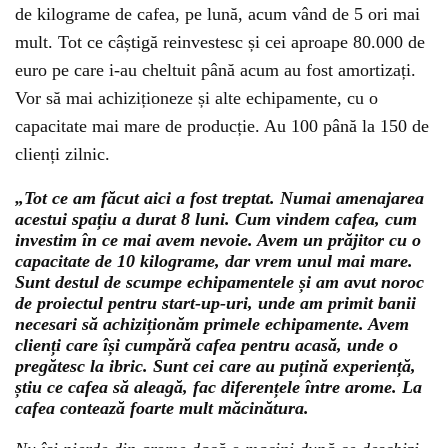
de kilograme de cafea, pe lună, acum vând de 5 ori mai
mult. Tot ce câștigă reinvestesc și cei aproape 80.000 de
euro pe care i-au cheltuit până acum au fost amortizați.
Vor să mai achiziționeze și alte echipamente, cu o
capacitate mai mare de producție. Au 100 până la 150 de
clienți zilnic.
„Tot ce am făcut aici a fost treptat. Numai amenajarea
acestui spațiu a durat 8 luni. Cum vindem cafea, cum
investim în ce mai avem nevoie. Avem un prăjitor cu o
capacitate de 10 kilograme, dar vrem unul mai mare.
Sunt destul de scumpe echipamentele și am avut noroc
de proiectul pentru start-up-uri, unde am primit banii
necesari să achiziționăm primele echipamente. Avem
clienți care își cumpără cafea pentru acasă, unde o
pregătesc la ibric. Sunt cei care au puțină experiență,
știu ce cafea să aleagă, fac diferențele între arome. La
cafea contează foarte mult măcinătura.