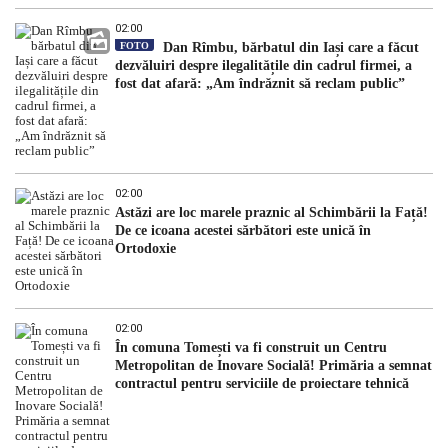
02:00
FOTO
Dan Rîmbu, bărbatul din Iași care a făcut
dezvăluiri despre ilegalitățile din cadrul firmei, a
fost dat afară: „Am îndrăznit să reclam public”
02:00
Astăzi are loc marele praznic al Schimbării la Față!
De ce icoana acestei sărbători este unică în
Ortodoxie
02:00
În comuna Tomești va fi construit un Centru
Metropolitan de Inovare Socială! Primăria a semnat
contractul pentru serviciile de proiectare tehnică