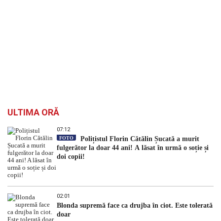
ULTIMA ORĂ
07:12
FOTO
Polițistul Florin Cătălin Șucată a murit
fulgerător la doar 44 ani! A lăsat în urmă o soție și
doi copii!
02:01
Blonda supremă face ca drujba în ciot. Este tolerată
doar