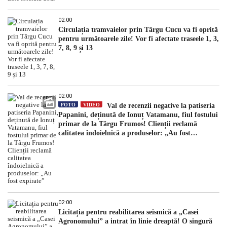
02:00
Circulația tramvaielor prin Târgu Cucu va fi oprită
pentru următoarele zile! Vor fi afectate traseele 1, 3,
7, 8, 9 și 13
02:00
FOTO
VIDEO
Val de recenzii negative la patiseria
Papanini, deținută de Ionuț Vatamanu, fiul fostului
primar de la Târgu Frumos! Clienții reclamă
calitatea îndoielnică a produselor: „Au fost
expirate”
02:00
Licitația pentru reabilitarea seismică a „Casei
Agronomului” a intrat în linie dreaptă! O singură