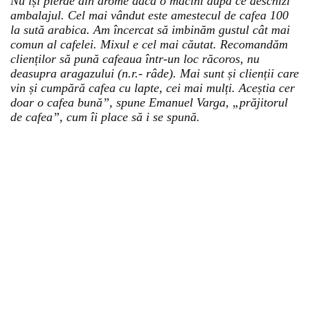
Nu își pierde din arome dacă o macini după ce deschizi
ambalajul. Cel mai vândut este amestecul de cafea 100
la sută arabica. Am încercat să imbinăm gustul cât mai
comun al cafelei. Mixul e cel mai căutat. Recomandăm
clienților să pună cafeaua într-un loc răcoros, nu
deasupra aragazului (n.r.- râde). Mai sunt și clienții care
vin și cumpără cafea cu lapte, cei mai mulți. Aceștia cer
doar o cafea bună”, spune Emanuel Varga, „prăjitorul
de cafea”, cum îi place să i se spună.