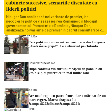
cabinete succesive, scenariile discutate cu
liderii politici
Nicușor Dan analizează noi variante de premier, iar
negocierile politice vizează ieșirea României din blocajul
guvernamental. Președintele României, Nicușor Dan,
analizează noi variante de premier în cadrul consultărilor cu
liderii politici. Ciprian Ciucu vorbește despre scenariul unui
A1.ro
guvern tehnocrat și despre posibilitatea a două cabinete
Ce a pățit un român într-o benzinărie din Bulgaria:
succesive. Nicușor Dan analizează noi variante de premier
„Aveți mare grijă!”. Ce a observat pe chitanță
România traversează […]
Observatornews.ro
După caniculă vin furtunile: vijelii de până la 80
km/h și ploi puternice în mai multe zone
As.ro
Are nouă copii cu patru femei, dar e măcinat de un
mare regret. Marea dragoste l-a
&amp;#8222;distrus&amp;#8221;
02:00