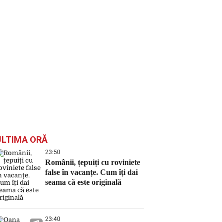
ULTIMA ORĂ
23:50
Românii, țepuiți cu roviniete
false în vacanțe. Cum îți dai
seama că este originală
23:40