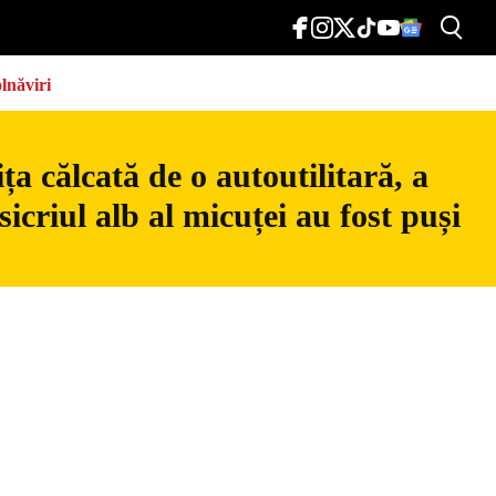
lnăviri
a călcată de o autoutilitară, a
icriul alb al micuței au fost puși