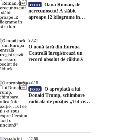
Oana Roman, de
FOTO
nerecunoscut! A slăbit
aproape 12 kilograme în
patru luni
23:21
O nouă țară din Europa
Centrală înregistrează un
record absolut de căldură
23:10
O apropiată a lui
FOTO
Donald Trump, schimbare
radicală de poziție: „Tot ce
mi s-a spus despre Ucraina a
fost o minciună”
22:50