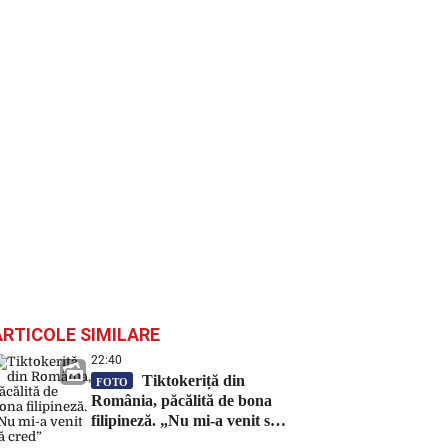
ARTICOLE SIMILARE
22:40
Tiktokeriță din
FOTO
România, păcălită de bona
filipineză. „Nu mi-a venit să
cred”