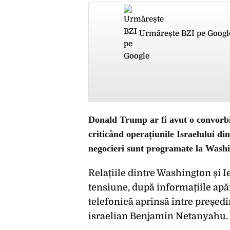
Urmărește BZI pe Googl
Donald Trump ar fi avut o convorb
criticând operațiunile Israelului di
negocieri sunt programate la Wash
Relațiile dintre Washington și
tensiune, după informațiile apăr
telefonică aprinsă între preșe
israelian Benjamin Netanyahu.