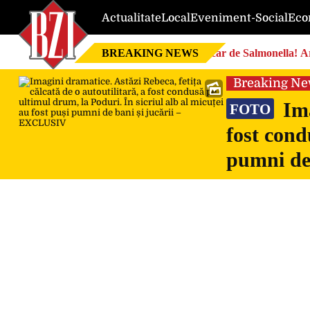
Actualitate
Local
Eveniment-Social
Eco
BREAKING NEWS
Focar de Salmonella! Ar
Breaking N
Ima
FOTO
fost cond
pumni de