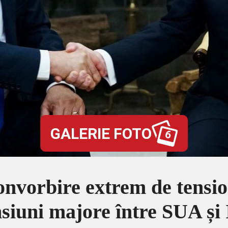
GALERIE FOTO
6
nvorbire extrem de tensi
iuni majore între SUA și 