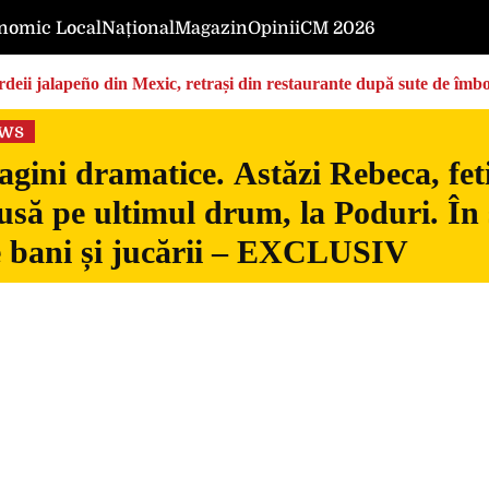
nomic Local
Național
Magazin
Opinii
CM 2026
deii jalapeño din Mexic, retrași din restaurante după sute de îmbo
ews
gini dramatice. Astăzi Rebeca, fetiț
usă pe ultimul drum, la Poduri. În s
 bani și jucării – EXCLUSIV