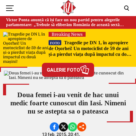
Victor Ponta anunță că își face un nou partid pentru alegerile
parlamentare: „Trebuie să eliberăm România de această sectă
globalistă”
Breaking News
Tragedie pe DN 1, în apropiere
FOTO
de Oșorhei! Un motociclist de 59 de ani
și-a pierdut viața după impactul cu două
mașini!
GALERIE FOTO
1
Doua femei i-au venit de hac unui
medic foarte cunoscut din Iasi. Nimeni
nu se astepta sa o pateasca
13 feb. 2015, 20:41,