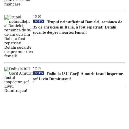
13:50
FOTO
Trupul neînsuflețit al Danielei, românca de
35 de ani ucisă în Italia, a fost repatriat! Detalii
șocante despre moartea femeii!
12:35
FOTO
Doliu la ISU Gorj! A murit fostul inspector-
șef Liviu Dumitrașcu!