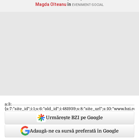
Magda Olteanu
în
EVENIMENT-SOCIAL
a:3:
{s:7:"site_id";i:1;s:6:"old_id";i:481939;s:8:"site_url";s:10:"www.bzi.ro";
Urmărește BZI pe Google
Adaugă-ne ca sursă preferată în Google