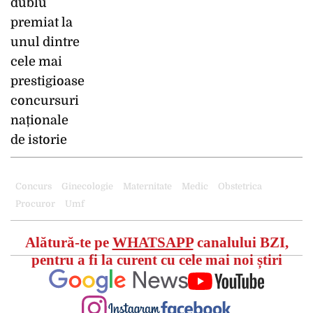
Concurs
Ginecologie
Maternitate
Medic
Obstetrica
Procuror
Umf
Alătură-te pe
WHATSAPP
canalului BZI,
pentru a fi la curent cu cele mai noi știri