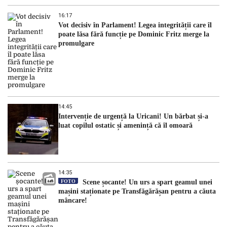
16:17
Vot decisiv în Parlament! Legea integrității care îl
poate lăsa fără funcție pe Dominic Fritz merge la
promulgare
14:45
Intervenție de urgență la Uricani! Un bărbat și-a
luat copilul ostatic și amenință că îl omoară
14:35
FOTO
Scene șocante! Un urs a spart geamul unei
mașini staționate pe Transfăgărășan pentru a căuta
mâncare!