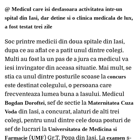
@ Medicul care isi desfasoara activitatea intr-un
spital din Iasi, dar detine si o clinica medicala de lux,
a fost testat trei zile
Soc printre medicii din doua spitale din Iasi,
dupa ce au aflat ce a patit unul dintre colegi.
Multi au fost la un pas de a jura ca medicul va
iesi invingator din aceasa situatie. Mai mult, se
stia ca unul dintre posturile scoase la
concurs
este destinat colegului, o persoana care
frecventeaza lumea buna a Iasului. Medicul
Bogdan Doroftei
, sef de sectie la
Maternitatea Cuza
Voda
din Iasi, a concurat, alaturi de alti trei
colegi, pentru unul dintre cele doua posturi de
sef de lucrari la
Universitatea de Medicina si
Farmacie
(
UMF
) Gr.T. Popa din Iasi. La
examen
s-