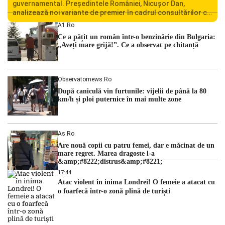
guvernamental. Președintele României, Nicușor Dan,
analizează noi variante de premier în cadrul consultărilor cu
liderii politici. Ciprian Ciucu vorbește despre scenariul unui
A1.ro
guvern tehnocrat și despre posibilitatea a două cabinete
Ce a pățit un român într-o benzinărie din Bulgaria:
succesive. Nicușor Dan analizează noi variante de premier
„Aveți mare grijă!”. Ce a observat pe chitanță
România traversează […]
Observatornews.ro
După caniculă vin furtunile: vijelii de până la 80
km/h și ploi puternice în mai multe zone
As.ro
Are nouă copii cu patru femei, dar e măcinat de un
mare regret. Marea dragoste l-a
&amp;#8222;distrus&amp;#8221;
17:44
Atac violent în inima Londrei! O femeie a atacat cu
o foarfecă într-o zonă plină de turiști