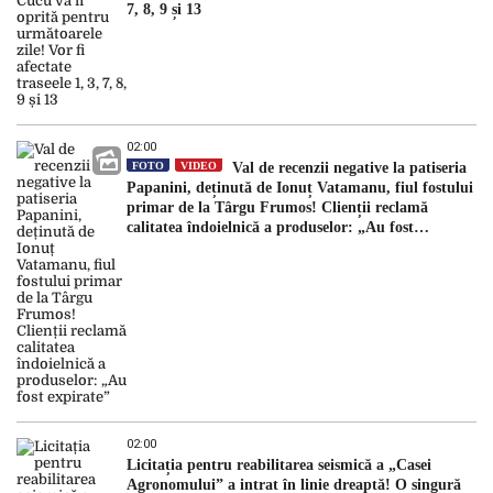
7, 8, 9 și 13
02:00
FOTO
VIDEO
Val de recenzii negative la patiseria
Papanini, deținută de Ionuț Vatamanu, fiul fostului
primar de la Târgu Frumos! Clienții reclamă
calitatea îndoielnică a produselor: „Au fost
expirate”
02:00
Licitația pentru reabilitarea seismică a „Casei
Agronomului” a intrat în linie dreaptă! O singură