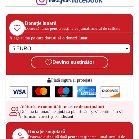
Donație lunară
Donează lunar pentru susținerea jurnalismului de calitate
Alege suma pe care dorești să o donezi lunar
Devino susținător
Plată sigură și protejată
Alătură-te comunității noastre de susținători
Donația ta lunară ne ajută să planificăm și să continuăm să
informăm corect și echidistant
Donație singulară
Donează o singură dată pentru susținerea jurnalismului de