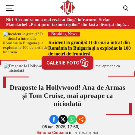
Nici Alexandra nu a mai rezistat lângă infractorul Ștefan
Manolache! „Prințișorul taximetriștilor” din Iași a divorţat după
doi ani de căsnicie
Breaking News
Incident la graniță! O dronă a intrat din
România în Bulgaria şi a explodat la 100
de metri de frontieră
GALERIE FOTO
8
Dragoste la Hollywood! Ana de Armas
și Tom Cruise, mai aproape ca
niciodată
05 iun. 2025, 17:50,
Simona Ciobanu
în
INTERNATIONAL