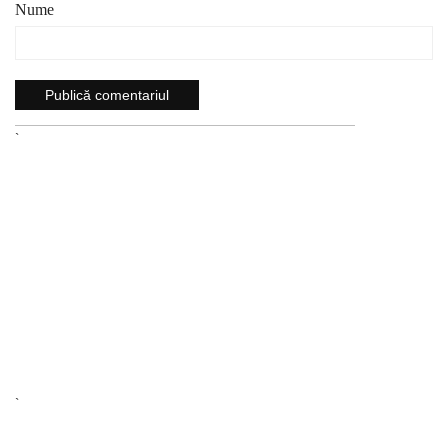
Nume
`
`