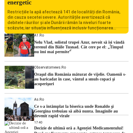
energetic
Restricțiile la apă afectează 141 de localități din România,
din cauza secetei severe. Autoritățile avertizează că
debitele râurilor și ale Dunării rămân la niveluri foarte
scăzute, iar situația influențează inclusiv funcționarea
Centralei Nucleare de la Cernavodă. România se confruntă
A1.ro
cu una dintre cele mai dificile perioade din punct de vedere
Nelu Vlad, solistul trupei Azur, nevoit să își vândă
hidrologic din ultimii ani. Lipsa […]
terenul din Băile Tușnad. Cât cere pe el: „Timpul
nu îmi mai permite”
Observatornews.ro
Oraşul din România măturat de vijelie. Oamenii s-
au baricadat în case, vântul a smuls copaci şi
acoperişuri
As.ro
Ce s-a întâmplat la biserica unde Ronaldo şi
Georgina trebuiau să aibă nunta. Imaginile au
devenit rapid virale
17:40
Decizie de ultimă oră a Agenției Medicamentului!