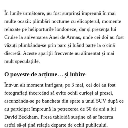
În lunile următoare, au fost surprinși împreună în mai
multe ocazii: plimbări nocturne cu elicopterul, momente
relaxate pe heliporturile londoneze, dar și prezența lui
Cruise la aniversarea Anei de Armas, unde cei doi au fost
văzuți plimbându-se prin parc și luând parte la o cină
discretă. Aceste apariții frecvente au alimentat și mai
mult speculațiile.
O poveste de acțiune… și iubire
Într-un alt moment intrigant, pe 3 mai, cei doi au fost
fotografiați încercând să evite ochii curioși ai presei,
ascunzându-se pe bancheta din spate a unui SUV după ce
au participat împreună la petrecerea de 50 de ani a lui
David Beckham. Presa tabloidă susține că ar încerca
astfel să-și țină relația departe de ochii publicului.