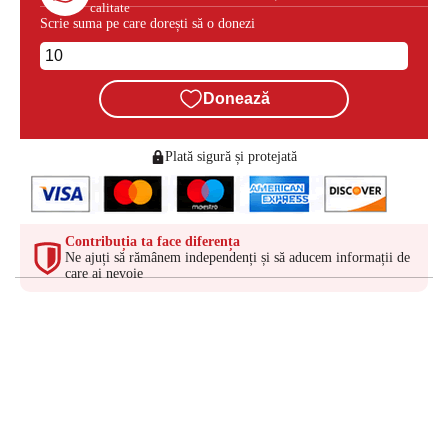
calitate
Scrie suma pe care dorești să o donezi
Donează
Plată sigură și protejată
Contribuția ta face diferența
Ne ajuți să rămânem independenți și să aducem informații de
care ai nevoie