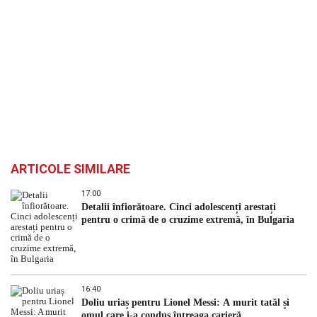
ARTICOLE SIMILARE
17:00
Detalii înfiorătoare. Cinci adolescenți arestați
pentru o crimă de o cruzime extremă, în Bulgaria
16:40
Doliu uriaș pentru Lionel Messi: A murit tatăl și
omul care i-a condus întreaga carieră