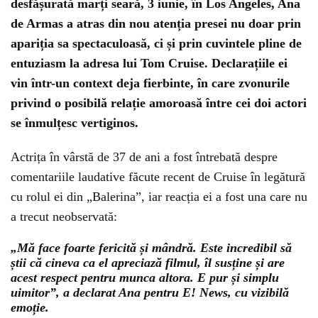
desfășurată marți seară, 3 iunie, în Los Angeles, Ana
de Armas a atras din nou atenția presei nu doar prin
apariția sa spectaculoasă, ci și prin cuvintele pline de
entuziasm la adresa lui Tom Cruise. Declarațiile ei
vin într-un context deja fierbinte, în care zvonurile
privind o posibilă relație amoroasă între cei doi actori
se înmulțesc vertiginos.
Actrița în vârstă de 37 de ani a fost întrebată despre
comentariile laudative făcute recent de Cruise în legătură
cu rolul ei din „Balerina”, iar reacția ei a fost una care nu
a trecut neobservată:
„Mă face foarte fericită și mândră. Este incredibil să
știi că cineva ca el apreciază filmul, îl susține și are
acest respect pentru munca altora. E pur și simplu
uimitor”, a declarat Ana pentru E! News, cu vizibilă
emoție.