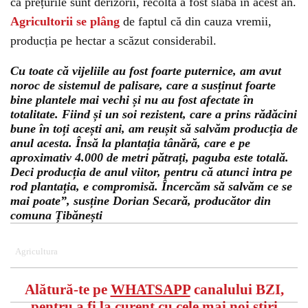
că prețurile sunt derizorii, recolta a fost slabă în acest an.
Agricultorii se plâng
de faptul că din cauza vremii,
producția pe hectar a scăzut considerabil.
Cu toate că vijeliile au fost foarte puternice, am avut
noroc de sistemul de palisare, care a susținut foarte
bine plantele mai vechi și nu au fost afectate în
totalitate. Fiind și un soi rezistent, care a prins rădăcini
bune în toți acești ani, am reușit să salvăm producția de
anul acesta. Însă la plantația tânără, care e pe
aproximativ 4.000 de metri pătrați, paguba este totală.
Deci producția de anul viitor, pentru că atunci intra pe
rod plantația, e compromisă. Încercăm să salvăm ce se
mai poate”, susține Dorian Secară, producător din
comuna Țibănești
Agricultura
Alătură-te pe
WHATSAPP
canalului BZI,
pentru a fi la curent cu cele mai noi știri