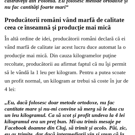
castraveţii din Polonia. Eu folosesc metode ortodoxe şi
nu fac cantităţi foarte mari“
Producătorii români vând marfă de calitate
ceea ce înseamnă şi producţie mai mică
În altă ordine de idei, producătorii români declară că ei
vând marfă de calitate iar acest lucru duce automat la o
producţie mai mică. Din cauza kilogramelor puţine
recoltate, producătorii au afirmat faptul că nu îşi permit
să le vândă la 1 leu per kilogram. Pentru a putea scoate
un profit normal, un kilogram ar trebui să coste în jur de
4 lei:
„Eu, dacă folosesc doar metode ortodoxe, nu fac
cantitate mare şi nu-mi convine să merg să le dau cu
un leu kilogramul. Ca să scot şi profit undeva la 4 lei
kilogramul era un preţ bun. Mi-au trimis mesaje pe
Facebook doamne din Cluj, să trimit şi acolo. Păi, zic,
eu aş trimite, dar dacă intermediarii vin şi spun că la