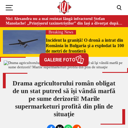
Nici Alexandra nu a mai rezistat lângă infractorul Ștefan
Manolache! „Prințișorul taximetriștilor” din Iași a divorţat după
doi ani de căsnicie
Breaking News
Incident la graniță! O dronă a intrat din
România în Bulgaria şi a explodat la 100
de metri de frontieră
GALERIE FOTO
3
Drama agricultorului român obligat
de un stat putred să îşi vândă marfă
pe sume derizorii! Marile
supermarketuri profită din plin de
situaţie