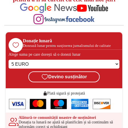
Donație lunară
Donează lunar pentru susținerea jurnalismului de calitate
Alege suma pe care dorești să o donezi lunar
Devino susținător
Plată sigură și protejată
Alătură-te comunității noastre de susținători
Donația ta lunară ne ajută să planificăm și să continuăm să
informăm corect și echidistant