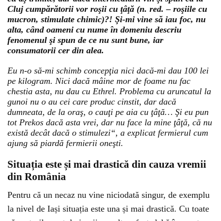
Cluj cumpărătorii vor roşii cu ţâţă (n. red. – roşiile cu
mucron, stimulate chimic)?! Şi-mi vine să iau foc, nu
alta, când oameni cu nume în domeniu descriu
fenomenul şi spun de ce nu sunt bune, iar
consumatorii cer din alea.
Eu n-o să-mi schimb concepţia nici dacă-mi dau 100 lei
pe kilogram. Nici dacă mâine mor de foame nu fac
chestia asta, nu dau cu Ethrel. Problema cu aruncatul la
gunoi nu o au cei care produc cinstit, dar dacă
dumneata, de la oraş, o cauţi pe aia cu ţâţă… Şi eu pun
tot Prekos dacă asta vrei, dar nu face la mine ţâţă, că nu
există decât dacă o stimulezi“, a explicat fermierul cum
ajung să piardă fermierii oneşti.
Situația este și mai drastică din cauza vremii
din România
Pentru că un necaz nu vine niciodată singur, de exemplu
la nivel de Iași situația este una și mai drastică. Cu toate