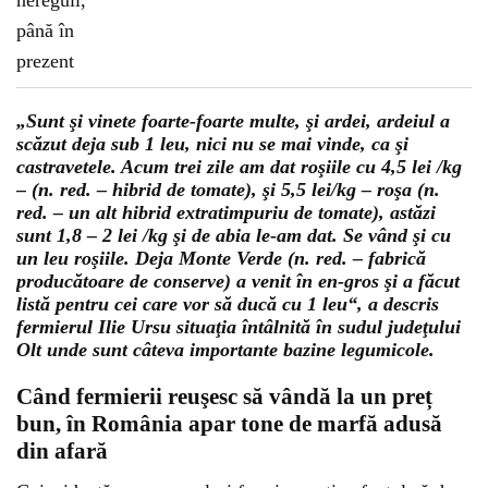
„Sunt şi vinete foarte-foarte multe, şi ardei, ardeiul a
scăzut deja sub 1 leu, nici nu se mai vinde, ca şi
castravetele. Acum trei zile am dat roşiile cu 4,5 lei /kg
– (n. red. – hibrid de tomate), şi 5,5 lei/kg – roşa (n.
red. – un alt hibrid extratimpuriu de tomate), astăzi
sunt 1,8 – 2 lei /kg şi de abia le-am dat. Se vând şi cu
un leu roşiile. Deja Monte Verde (n. red. – fabrică
producătoare de conserve) a venit în en-gros şi a făcut
listă pentru cei care vor să ducă cu 1 leu“, a descris
fermierul Ilie Ursu situaţia întâlnită în sudul judeţului
Olt unde sunt câteva importante bazine legumicole.
Când fermierii reuşesc să vândă la un preț
bun, în România apar tone de marfă adusă
din afară