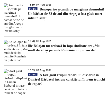
13:30, 07 Aug 2026
FOTO
Descoperire șocantă pe marginea drumului!
Un bărbat de 62 de ani din Argeș a fost găsit mort
într-un șanț!
12:20, 07 Aug 2026
Ilie Bolojan nu cedează în fața sindicatelor: „Mai
mult decât își permite România nu putem da”
10:35, 07 Aug 2026
FOTO
A fost găsit trupul tânărului dispărut în
Dunăre! Bărbatul intrase cu skijetul într-un trunchi
de copac!