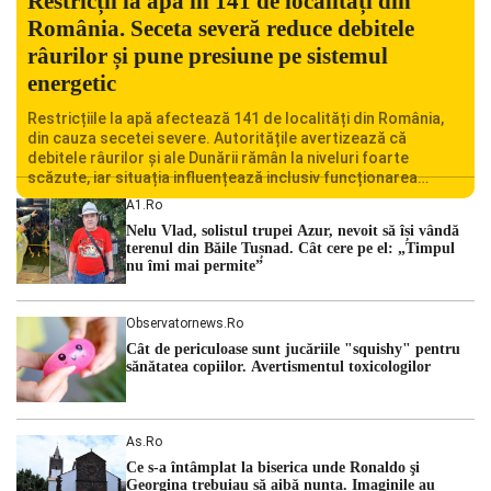
Restricții la apă în 141 de localități din
România. Seceta severă reduce debitele
râurilor și pune presiune pe sistemul
energetic
Restricțiile la apă afectează 141 de localități din România,
din cauza secetei severe. Autoritățile avertizează că
debitele râurilor și ale Dunării rămân la niveluri foarte
scăzute, iar situația influențează inclusiv funcționarea
Centralei Nucleare de la Cernavodă. România se confruntă
A1.ro
cu una dintre cele mai dificile perioade din punct de vedere
Nelu Vlad, solistul trupei Azur, nevoit să își vândă
hidrologic din ultimii ani. Lipsa […]
terenul din Băile Tușnad. Cât cere pe el: „Timpul
nu îmi mai permite”
Observatornews.ro
Cât de periculoase sunt jucăriile "squishy" pentru
sănătatea copiilor. Avertismentul toxicologilor
As.ro
Ce s-a întâmplat la biserica unde Ronaldo şi
Georgina trebuiau să aibă nunta. Imaginile au