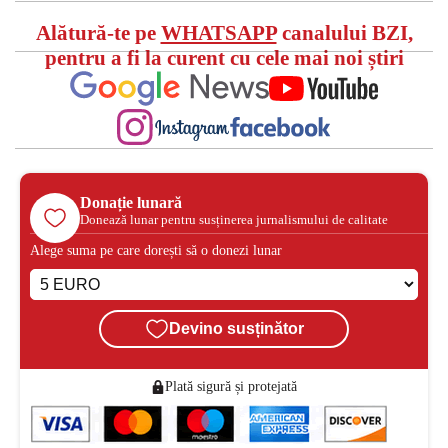
Alătură-te pe
WHATSAPP
canalului BZI,
pentru a fi la curent cu cele mai noi știri
Donație lunară
Donează lunar pentru susținerea jurnalismului de calitate
Alege suma pe care dorești să o donezi lunar
Devino susținător
Plată sigură și protejată