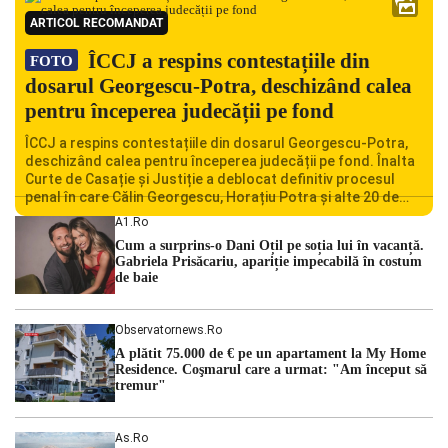
ARTICOL RECOMANDAT
ÎCCJ a respins contestațiile din
FOTO
dosarul Georgescu-Potra, deschizând calea
pentru începerea judecății pe fond
ÎCCJ a respins contestațiile din dosarul Georgescu-Potra,
deschizând calea pentru începerea judecății pe fond. Înalta
Curte de Casație și Justiție a deblocat definitiv procesul
penal în care Călin Georgescu, Horațiu Potra și alte 20 de
persoane sunt acuzați de acțiuni îndreptate împotriva
A1.ro
ordinii constituționale. În ședința din camera preliminară,
Cum a surprins-o Dani Oțil pe soția lui în vacanță.
judecătorii de la instanța supremă au […]
Gabriela Prisăcariu, apariție impecabilă în costum
de baie
Observatornews.ro
A plătit 75.000 de € pe un apartament la My Home
Residence. Coşmarul care a urmat: "Am început să
tremur"
As.ro