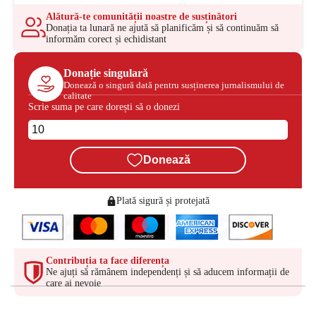
Alătură-te comunității noastre de susținători
Donația ta lunară ne ajută să planificăm și să continuăm să
informăm corect și echidistant
Donație singulară
Donează o singură dată pentru susținerea jurnalismului de
calitate
Scrie suma pe care dorești să o donezi
Donează
Plată sigură și protejată
Contribuția ta face diferența
Ne ajuți să rămânem independenți și să aducem informații de
care ai nevoie