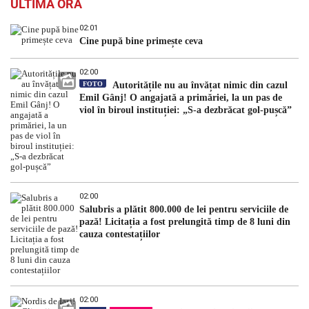
ULTIMA ORĂ
02:01
Cine pupă bine primește ceva
02:00
FOTO
Autoritățile nu au învățat nimic din cazul
Emil Gânj! O angajată a primăriei, la un pas de
viol în biroul instituției: „S-a dezbrăcat gol-pușcă”
02:00
Salubris a plătit 800.000 de lei pentru serviciile de
pază! Licitația a fost prelungită timp de 8 luni din
cauza contestațiilor
02:00