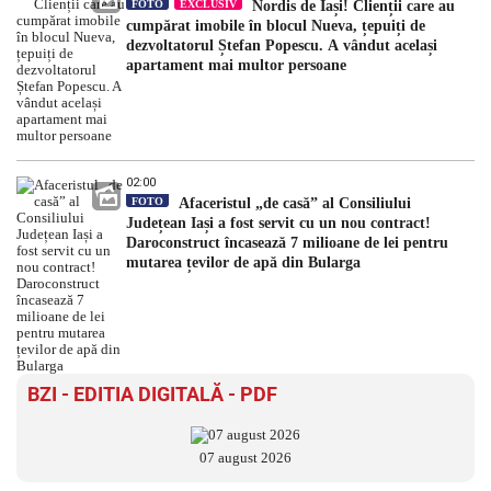
FOTO
EXCLUSIV
Nordis de Iași! Clienții care au
cumpărat imobile în blocul Nueva, țepuiți de
dezvoltatorul Ștefan Popescu. A vândut același
apartament mai multor persoane
02:00
FOTO
Afaceristul „de casă” al Consiliului
Județean Iași a fost servit cu un nou contract!
Daroconstruct încasează 7 milioane de lei pentru
mutarea țevilor de apă din Bularga
BZI - EDITIA DIGITALĂ - PDF
07 august 2026