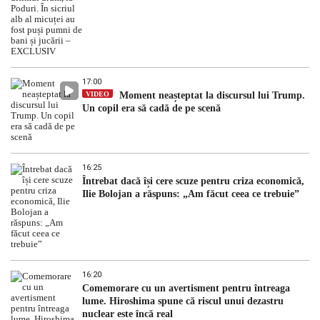
17:00
VIDEO
Moment neașteptat la discursul lui Trump.
Un copil era să cadă de pe scenă
16:25
Întrebat dacă își cere scuze pentru criza economică,
Ilie Bolojan a răspuns: „Am făcut ceea ce trebuie”
16:20
Comemorare cu un avertisment pentru întreaga
lume. Hiroshima spune că riscul unui dezastru
nuclear este încă real