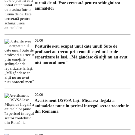
turmă de oi. Este cercetată pentru schingiuirea
animalelor
02:00
Posturile s-au ocupat unul câte unul! Sute de
profesori au trecut prin emoțiile ședințelor de
repartizare la Iași. „Mă gândesc că alții nu au avut
nici norocul meu”
02:00
Avertisment DSVSA Iași: Mișcarea ilegală a
animalelor pune în pericol întregul sector zootehnic
din România