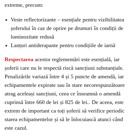
extreme, precum:
Veste reflectorizante – esențiale pentru vizibilitatea
șoferului în caz de oprire pe drumuri în condiții de
luminozitate redusă
Lanțuri antiderapante pentru condițiile de iarnă
Respectarea
acestor reglementări este esențială, iar
șoferii care nu le respectă riscă sancțiuni substanțiale.
Penalizările variază între 4 și 5 puncte de amendă, iar
echipamentele expirate sau în stare necorespunzătoare
atrag aceleași sancțiuni, ceea ce înseamnă o amendă
cuprinsă între 660 de lei și 825 de lei.. De aceea, este
extrem de important ca toți șoferii să verifice periodic
starea echipamentelor și să le înlocuiască atunci când
este cazul.