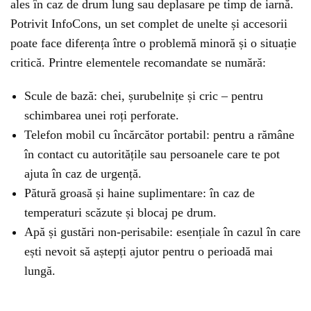
ales în caz de drum lung sau deplasare pe timp de iarnă.
Potrivit InfoCons, un set complet de unelte și accesorii
poate face diferența între o problemă minoră și o situație
critică. Printre elementele recomandate se numără:
Scule de bază: chei, șurubelnițe și cric – pentru
schimbarea unei roți perforate.
Telefon mobil cu încărcător portabil: pentru a rămâne
în contact cu autoritățile sau persoanele care te pot
ajuta în caz de urgență.
Pătură groasă și haine suplimentare: în caz de
temperaturi scăzute și blocaj pe drum.
Apă și gustări non-perisabile: esențiale în cazul în care
ești nevoit să aștepți ajutor pentru o perioadă mai
lungă.