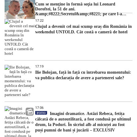
Cum se menţine în formă soţia lui Leonard
Doroftei, la 51 de ani.
&amp;#8222;Secretul&amp;#8221; pe care l-a
dezvăluit
17:22
Clujul a devenit cel mai scump oraș din România în
weekendul UNTOLD. Cât costă o cameră de hotel
17:19
Ilie Bolojan, față în față cu întrebarea momentului:
va publica declarația de avere a partenerei sale?
17:06
FOTO
Imagini dramatice. Astăzi Rebeca, fetița
călcată de o autoutilitară, a fost condusă pe ultimul
drum, la Poduri. În sicriul alb al micuței au fost
puși pumni de bani și jucării – EXCLUSIV