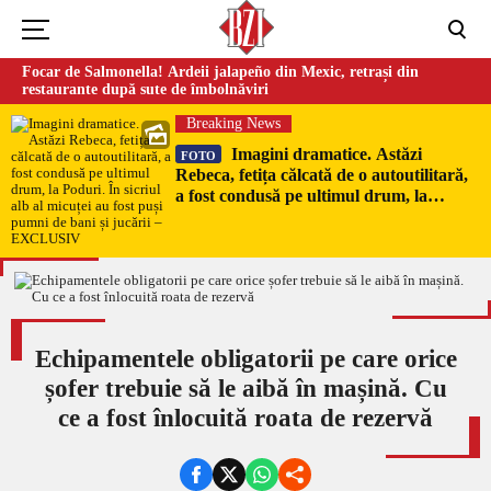
Focar de Salmonella! Ardeii jalapeño din Mexic, retrași din
restaurante după sute de îmbolnăviri
Breaking News
Imagini dramatice. Astăzi
FOTO
Rebeca, fetița călcată de o autoutilitară,
a fost condusă pe ultimul drum, la
Poduri. În sicriul alb al micuței au fost
puși pumni de bani și jucării –
EXCLUSIV
Echipamentele obligatorii pe care orice
șofer trebuie să le aibă în mașină. Cu
ce a fost înlocuită roata de rezervă