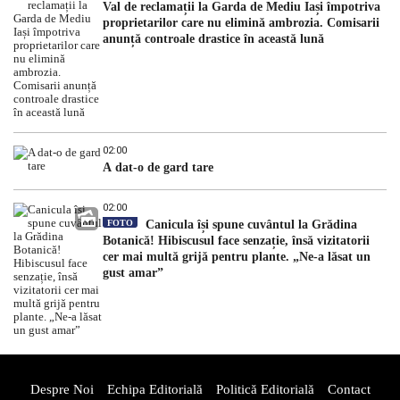
Val de reclamații la Garda de Mediu Iași împotriva
proprietarilor care nu elimină ambrozia. Comisarii
anunță controale drastice în această lună
02:00
A dat-o de gard tare
02:00
FOTO
Canicula își spune cuvântul la Grădina
Botanică! Hibiscusul face senzație, însă vizitatorii
cer mai multă grijă pentru plante. „Ne-a lăsat un
gust amar”
Despre Noi
Echipa Editorială
Politică Editorială
Contact