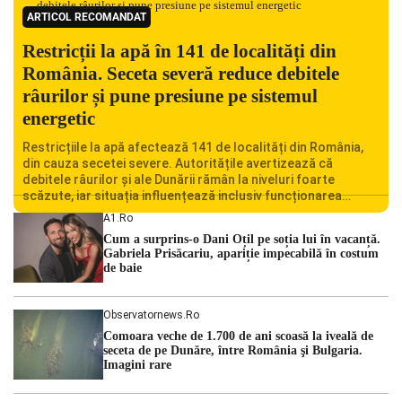
ARTICOL RECOMANDAT
Restricții la apă în 141 de localități din
România. Seceta severă reduce debitele
râurilor și pune presiune pe sistemul
energetic
Restricțiile la apă afectează 141 de localități din România,
din cauza secetei severe. Autoritățile avertizează că
debitele râurilor și ale Dunării rămân la niveluri foarte
scăzute, iar situația influențează inclusiv funcționarea
Centralei Nucleare de la Cernavodă. România se confruntă
A1.ro
cu una dintre cele mai dificile perioade din punct de vedere
Cum a surprins-o Dani Oțil pe soția lui în vacanță.
hidrologic din ultimii ani. Lipsa […]
Gabriela Prisăcariu, apariție impecabilă în costum
de baie
Observatornews.ro
Comoara veche de 1.700 de ani scoasă la iveală de
seceta de pe Dunăre, între România şi Bulgaria.
Imagini rare