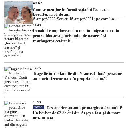
As.ro
Cum se menţine în formă soţia lui Leonard
Doroftei, la 51 de ani.
&amp;#8222;Secretul&amp;#8221; pe care l-a
dezvăluit
14:40
Donald Trump lovește din nou în imigrație: ordin
pentru blocarea „turismului de naștere” și
restrângerea cetățeniei
14:35
Tragedie într-o familie din Vrancea! Două persoane
au murit electrocutate în propria locuință!
13:30
FOTO
Descoperire șocantă pe marginea drumului!
Un bărbat de 62 de ani din Argeș a fost găsit mort
într-un șanț!