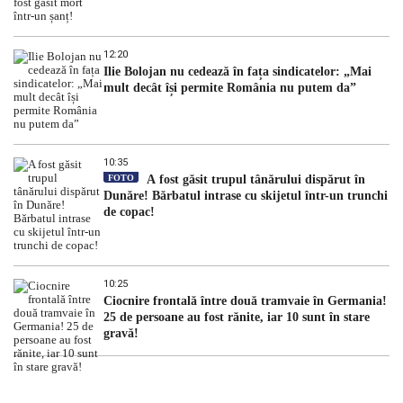
12:20
Ilie Bolojan nu cedează în fața sindicatelor: „Mai
mult decât își permite România nu putem da”
10:35
FOTO
A fost găsit trupul tânărului dispărut în
Dunăre! Bărbatul intrase cu skijetul într-un trunchi
de copac!
10:25
Ciocnire frontală între două tramvaie în Germania!
25 de persoane au fost rănite, iar 10 sunt în stare
gravă!