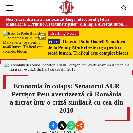
Nici Alexandra nu a mai rezistat lângă infractorul Ștefan
Manolache! „Prințișorul taximetriștilor” din Iași a divorţat după
doi ani de căsnicie
Breaking News
Haos în Podu Iloaiei! Semaforul
FOTO
de la Penny Market este roșu pentru
toată lumea. Traficul este complet blocat
Economia în colaps: Senatorul AUR
Petrișor Peiu avertizează că România
a intrat într-o criză similară cu cea din
2010