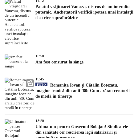
14:12
Palatul vrăjitoarei Vanessa, distrus de un incendiu
puternic. Anchetatorii verifică ipoteza unei instalații
electrice supraîncălzite
13:58
Am fost cenzurat la sânge
13:45
FOTO
Romanița Iovan și Cătălin Botezatu,
imagine iconică din anii ’80: Cum arătau creatorii
de modă în tinerețe
13:20
Ultimatum pentru Guvernul Bolojan! Sindicatele
din sănătate cer rescrierea legii salarizării și
amenință cu proteste