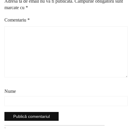
Adresa ta de email nu va fi publicată.
Câmpurile obligatorii sunt
marcate cu
*
Comentariu
*
Nume
`