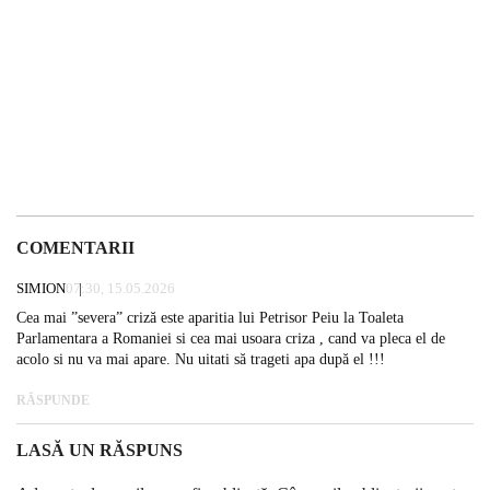
COMENTARII
SIMION
07:30, 15.05.2026
Cea mai ”severa” criză este aparitia lui Petrisor Peiu la Toaleta
Parlamentara a Romaniei si cea mai usoara criza , cand va pleca el de
acolo si nu va mai apare. Nu uitati să trageti apa după el !!!
RĂSPUNDE
LASĂ UN RĂSPUNS