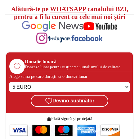
Alătură-te pe
WHATSAPP
canalului BZI,
pentru a fi la curent cu cele mai noi știri
Donație lunară
Donează lunar pentru susținerea jurnalismului de calitate
Alege suma pe care dorești să o donezi lunar
Devino susținător
Plată sigură și protejată