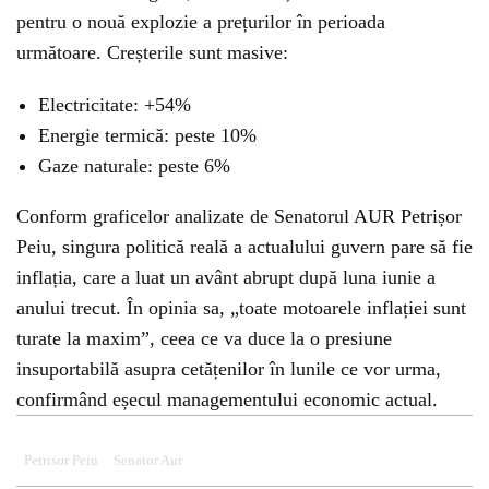
pentru o nouă explozie a prețurilor în perioada
următoare. Creșterile sunt masive:
Electricitate: +54%
Energie termică: peste 10%
Gaze naturale: peste 6%
Conform graficelor analizate de Senatorul AUR Petrișor
Peiu, singura politică reală a actualului guvern pare să fie
inflația, care a luat un avânt abrupt după luna iunie a
anului trecut. În opinia sa, „toate motoarele inflației sunt
turate la maxim”, ceea ce va duce la o presiune
insuportabilă asupra cetățenilor în lunile ce vor urma,
confirmând eșecul managementului economic actual.
Petrisor Peiu
Senator Aur