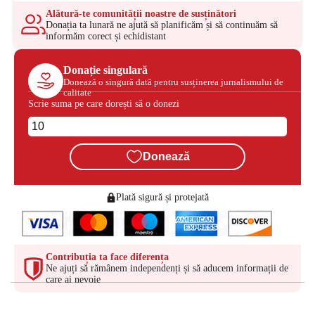
Alătură-te comunității noastre de susținători
Donația ta lunară ne ajută să planificăm și să continuăm să
informăm corect și echidistant
Donație singulară
Donează o singură dată pentru susținerea jurnalismului de
calitate
Scrie suma pe care dorești să o donezi
Donează
Plată sigură și protejată
Contribuția ta face diferența
Ne ajuți să rămânem independenți și să aducem informații de
care ai nevoie