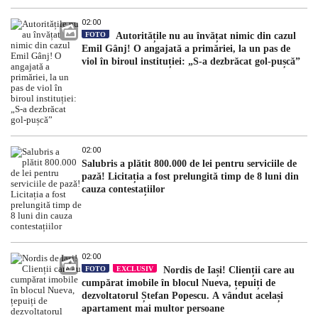
02:00
FOTO
Autoritățile nu au învățat nimic din cazul
Emil Gânj! O angajată a primăriei, la un pas de
viol în biroul instituției: „S-a dezbrăcat gol-pușcă”
02:00
Salubris a plătit 800.000 de lei pentru serviciile de
pază! Licitația a fost prelungită timp de 8 luni din
cauza contestațiilor
02:00
FOTO
EXCLUSIV
Nordis de Iași! Clienții care au
cumpărat imobile în blocul Nueva, țepuiți de
dezvoltatorul Ștefan Popescu. A vândut același
apartament mai multor persoane