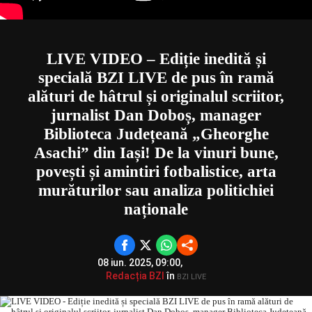
LIVE VIDEO – Ediție inedită și
specială BZI LIVE de pus în ramă
alături de hâtrul și originalul scriitor,
jurnalist Dan Doboș, manager
Biblioteca Județeană „Gheorghe
Asachi” din Iași! De la vinuri bune,
povești și amintiri fotbalistice, arta
murăturilor sau analiza politichiei
naționale
08 iun. 2025, 09:00,
Redacția BZI
în
BZI LIVE