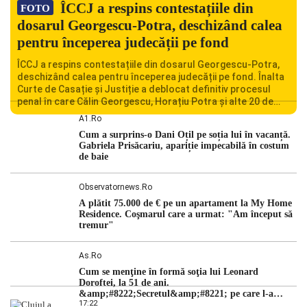
ÎCCJ a respins contestațiile din
FOTO
dosarul Georgescu-Potra, deschizând calea
pentru începerea judecății pe fond
ÎCCJ a respins contestațiile din dosarul Georgescu-Potra,
deschizând calea pentru începerea judecății pe fond. Înalta
Curte de Casație și Justiție a deblocat definitiv procesul
penal în care Călin Georgescu, Horațiu Potra și alte 20 de
persoane sunt acuzați de acțiuni îndreptate împotriva
A1.ro
ordinii constituționale. În ședința din camera preliminară,
Cum a surprins-o Dani Oțil pe soția lui în vacanță.
judecătorii de la instanța supremă au […]
Gabriela Prisăcariu, apariție impecabilă în costum
de baie
Observatornews.ro
A plătit 75.000 de € pe un apartament la My Home
Residence. Coşmarul care a urmat: "Am început să
tremur"
As.ro
Cum se menţine în formă soţia lui Leonard
Doroftei, la 51 de ani.
&amp;#8222;Secretul&amp;#8221; pe care l-a
17:22
dezvăluit