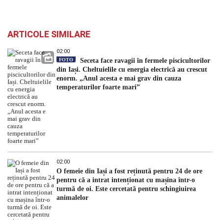
ARTICOLE SIMILARE
02:00
FOTO
Seceta face ravagii în fermele piscicultorilor
din Iași. Cheltuielile cu energia electrică au crescut
enorm. „Anul acesta e mai grav din cauza
temperaturilor foarte mari”
02:00
O femeie din Iași a fost reținută pentru 24 de ore
pentru că a intrat intenționat cu mașina într-o
turmă de oi. Este cercetată pentru schingiuirea
animalelor