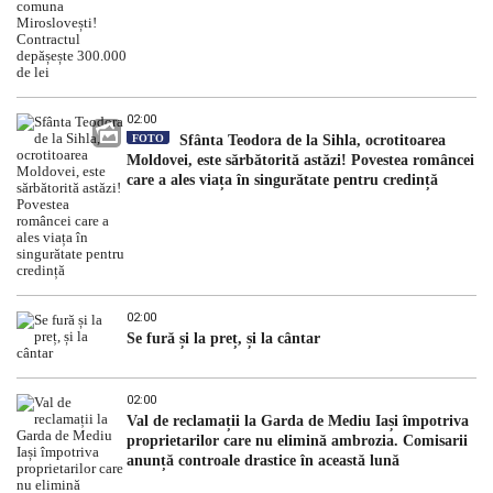
02:00
FOTO
Sfânta Teodora de la Sihla, ocrotitoarea
Moldovei, este sărbătorită astăzi! Povestea româncei
care a ales viața în singurătate pentru credință
02:00
Se fură și la preț, și la cântar
02:00
Val de reclamații la Garda de Mediu Iași împotriva
proprietarilor care nu elimină ambrozia. Comisarii
anunță controale drastice în această lună