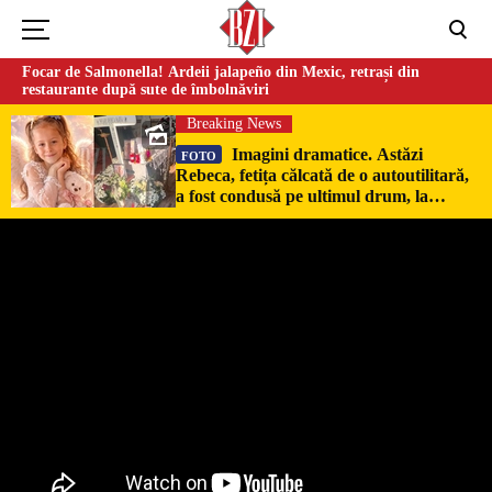
Focar de Salmonella! Ardeii jalapeño din Mexic, retrași din
restaurante după sute de îmbolnăviri
Breaking News
Imagini dramatice. Astăzi
FOTO
Rebeca, fetița călcată de o autoutilitară,
a fost condusă pe ultimul drum, la
Poduri. În sicriul alb al micuței au fost
puși pumni de bani și jucării –
EXCLUSIV