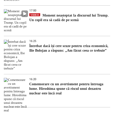
17:00
VIDEO
Moment neașteptat la discursul lui Trump.
Un copil era să cadă de pe scenă
16:25
Întrebat dacă își cere scuze pentru criza economică,
Ilie Bolojan a răspuns: „Am făcut ceea ce trebuie”
16:20
Comemorare cu un avertisment pentru întreaga
lume. Hiroshima spune că riscul unui dezastru
nuclear este încă real