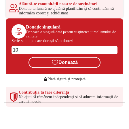
Alătură-te comunității noastre de susținători
Donația ta lunară ne ajută să planificăm și să continuăm să
informăm corect și echidistant
Donație singulară
Donează o singură dată pentru susținerea jurnalismului de
calitate
Scrie suma pe care dorești să o donezi
Donează
Plată sigură și protejată
Contribuția ta face diferența
Ne ajuți să rămânem independenți și să aducem informații de
care ai nevoie