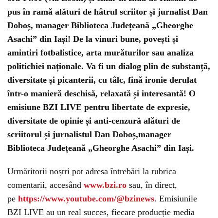
pus în ramă alături de hâtrul scriitor și jurnalist Dan
Doboș, manager Biblioteca Județeană „Gheorghe
Asachi” din Iași! De la vinuri bune, povești și
amintiri fotbalistice, arta murăturilor sau analiza
politichiei naționale. Va fi un dialog plin de substanță,
diversitate și picanterii, cu tâlc, fină ironie derulat
într-o manieră deschisă, relaxată și interesantă! O
emisiune BZI LIVE pentru libertate de expresie,
diversitate de opinie și anti-cenzură alături de
scriitorul și jurnalistul Dan Doboș,manager
Biblioteca Județeană „Gheorghe Asachi” din Iași.
Urmăritorii noștri pot adresa întrebări la rubrica
comentarii, accesând
www.bzi.ro
sau, în direct,
pe
https://www.youtube.com/@bzinews
. Emisiunile
BZI LIVE au un real succes, fiecare producție media