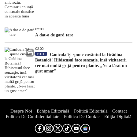
02:00
A dat-o de gard tare
02:00
FOTO
Canicula își spune cuvântul la Grădina
Botanică! Hibiscusul face senzație, însă vizitatorii
cer mai multă grijă pentru plante. „Ne-a lăsat un
gust amar”
Despre Noi
Echipa Editorială
Politică Editorială
Contact
Politica De Confidentialitate
Politica De Cookie
Ediția Digitală