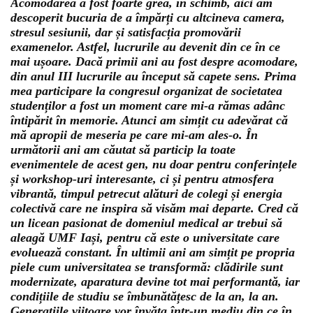
Acomodarea a fost foarte grea, în schimb, aici am
descoperit bucuria de a împărți cu altcineva camera,
stresul sesiunii, dar și satisfacția promovării
examenelor. Astfel, lucrurile au devenit din ce în ce
mai ușoare. Dacă primii ani au fost despre acomodare,
din anul III lucrurile au început să capete sens. Prima
mea participare la congresul organizat de societatea
studenților a fost un moment care mi-a rămas adânc
întipărit în memorie. Atunci am simțit cu adevărat că
mă apropii de meseria pe care mi-am ales-o. În
următorii ani am căutat să particip la toate
evenimentele de acest gen, nu doar pentru conferințele
și workshop-uri interesante, ci și pentru atmosfera
vibrantă, timpul petrecut alături de colegi și energia
colectivă care ne inspira să visăm mai departe. Cred că
un licean pasionat de domeniul medical ar trebui să
aleagă UMF Iași, pentru că este o universitate care
evoluează constant. În ultimii ani am simțit pe propria
piele cum universitatea se transformă: clădirile sunt
modernizate, aparatura devine tot mai performantă, iar
condițiile de studiu se îmbunătățesc de la an, la an.
Generațiile viitoare vor învăța într-un mediu din ce în