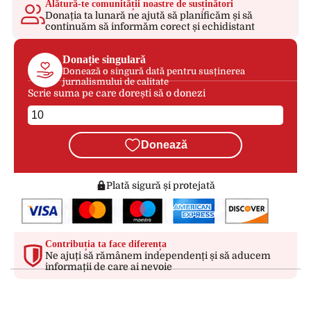
Alătură-te comunității noastre de susținători
Donația ta lunară ne ajută să planificăm și să
continuăm să informăm corect și echidistant
Donație singulară
Donează o singură dată pentru susținerea
jurnalismului de calitate
Scrie suma pe care dorești să o donezi
Donează
Plată sigură și protejată
Contribuția ta face diferența
Ne ajuți să rămânem independenți și să aducem
informații de care ai nevoie