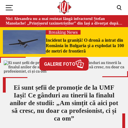
Nici Alexandra nu a mai rezistat lângă infractorul Ștefan
Manolache! „Prințișorul taximetriștilor” din Iași a divorţat după
doi ani de căsnicie
Breaking News
Incident la graniță! O dronă a intrat din
România în Bulgaria şi a explodat la 100
de metri de frontieră
GALERIE FOTO
9
Ei sunt șefii de promoție de la UMF
Iași! Ce gânduri au tinerii la finalul
anilor de studii: „Am simțit că aici pot
să cresc, nu doar ca profesionist, ci și
ca om”