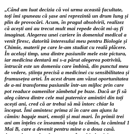
„Când am luat decizia că voi urma această facultate,
toți îmi spuneau că șase ani reprezintă un drum lung și
plin de provocări. Acum, în pragul absolvirii, realizez
că acești ani au trecut mult mai repede decât mi-aș fi
imaginat. Alegerea unei cariere în domeniul medical a
venit firesc, datorită interesului meu pentru Biologie și
Chimie, materii pe care le-am studiat cu reală plăcere.
În același timp, una dintre pasiunile mele este pictura,
iar medicina dentară mi s-a părut alegerea potrivită,
întrucât este un domeniu care îmbină, din punctul meu
de vedere, știința precisă a medicinei cu sensibilitatea și
frumusețea artei. În acest drum am văzut oportunitatea
de a-mi transforma pasiunile într-un mijloc prin care
pot readuce oamenilor zâmbetul pe buze. Dacă ar fi să
aleg câteva dintre cele mai puternice amintiri din toți
acești ani, cred că ar trebui să mă întorc chiar la
început. Îmi amintesc prima zi în care am ajuns la
cămin: bagaje mari, emoții și mai mari. În primii trei
ani am înțeles ce înseamnă viața la cămin, la căminul 1
Mai B, care a devenit pentru mine o a doua casă.