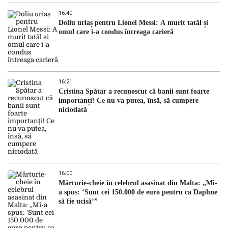
16:40
Doliu uriaș pentru Lionel Messi: A murit tatăl și
omul care i-a condus întreaga carieră
16:21
Cristina Spătar a recunoscut că banii sunt foarte
importanți! Ce nu va putea, însă, să cumpere
niciodată
16:00
Mărturie-cheie în celebrul asasinat din Malta: „Mi-
a spus: ‘Sunt cei 150.000 de euro pentru ca Daphne
să fie ucisă’”