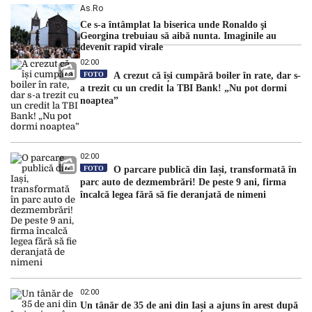
As.ro
Ce s-a întâmplat la biserica unde Ronaldo şi
Georgina trebuiau să aibă nunta. Imaginile au
devenit rapid virale
02:00
FOTO
A crezut că își cumpără boiler în rate, dar s-
a trezit cu un credit la TBI Bank! „Nu pot dormi
noaptea”
02:00
FOTO
O parcare publică din Iași, transformată în
parc auto de dezmembrări! De peste 9 ani, firma
încalcă legea fără să fie deranjată de nimeni
02:00
Un tânăr de 35 de ani din Iași a ajuns în arest după