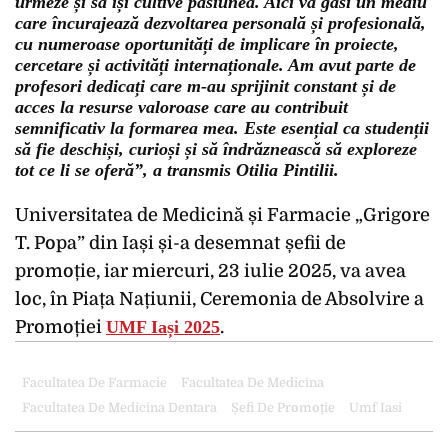
urmeze și să își cultive pasiunea. Aici va găsi un mediu
care încurajează dezvoltarea personală și profesională,
cu numeroase oportunități de implicare în proiecte,
cercetare și activități internaționale. Am avut parte de
profesori dedicați care m-au sprijinit constant și de
acces la resurse valoroase care au contribuit
semnificativ la formarea mea. Este esențial ca studenții
să fie deschiși, curioși și să îndrăznească să exploreze
tot ce li se oferă”, a transmis Otilia Pintilii.
Universitatea de Medicină și Farmacie „Grigore
T. Popa” din Iași și-a desemnat
șefii de
promoție, iar miercuri, 23 iulie 2025, va avea
loc, în Piața Națiunii, Ceremonia de Absolvire a
Promoției
UMF Iași 2025
.
Facultatea De Farmacie
Facultatea De Medicina
Facultatea De Medicina Dentara
Șefi De Promoție
Umf Iasi