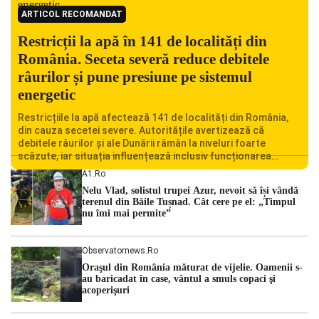
ARTICOL RECOMANDAT
Restricții la apă în 141 de localități din
România. Seceta severă reduce debitele
râurilor și pune presiune pe sistemul
energetic
Restricțiile la apă afectează 141 de localități din România,
din cauza secetei severe. Autoritățile avertizează că
debitele râurilor și ale Dunării rămân la niveluri foarte
scăzute, iar situația influențează inclusiv funcționarea
Centralei Nucleare de la Cernavodă. România se confruntă
A1.ro
cu una dintre cele mai dificile perioade din punct de vedere
Nelu Vlad, solistul trupei Azur, nevoit să își vândă
hidrologic din ultimii ani. Lipsa […]
terenul din Băile Tușnad. Cât cere pe el: „Timpul
nu îmi mai permite”
Observatornews.ro
Oraşul din România măturat de vijelie. Oamenii s-
au baricadat în case, vântul a smuls copaci şi
acoperişuri