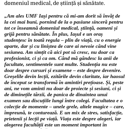
domeniul medical, de știință și sănătate.
„Am ales UMF Iași pentru că mi-am dorit să învăț de
la cei mai buni, pornind de la o pasiune sinceră pentru
tot ce înseamnă domeniul medical, știință, oameni și
grijă pentru sănătate. În plus, Iașul e un oraș
studențesc în toată regula – plin de viață, cu o energie
aparte, dar și cu liniștea de care ai nevoie când vine
sesiunea. Am simțit că aici pot să cresc, nu doar ca
profesionist, ci și ca om. Când mă gândesc la anii de
facultate, sentimentele sunt multe. Studenția nu este
doar despre cursuri și examene – este despre devenire.
Greșelile devin lecții, ezitările devin claritate, iar haosul
de început se transformă în amintiri prețioase. Și, peste
ani, ne vom aminti nu doar de proiecte și sesiuni, ci și
de diminețile târzii, de panica de dinaintea unui
examen sau discuțiile lungi între colegi. Facultatea e o
colecție de momente – unele grele, altele magice – care,
împreună, te conturează. E un mix de stres, satisfacție,
prietenii și lecții pe viață. Viața este despre alegeri, iar
alegerea facultății este un moment important în