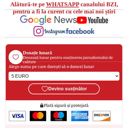
Alătură-te pe
WHATSAPP
canalului BZI,
pentru a fi la curent cu cele mai noi știri
Donație lunară
Donează lunar pentru susținerea jurnalismului de
calitate
Alege suma pe care dorești să o donezi lunar
Devino susținător
Plată sigură și protejată