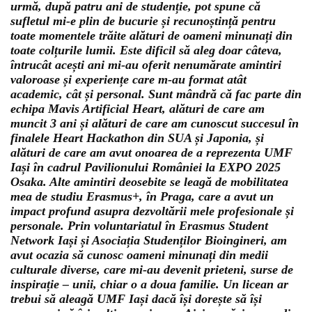
urmă, după patru ani de studenție, pot spune că
sufletul mi-e plin de bucurie și recunoștință pentru
toate momentele trăite alături de oameni minunați din
toate colțurile lumii. Este dificil să aleg doar câteva,
întrucât acești ani mi-au oferit nenumărate amintiri
valoroase și experiențe care m-au format atât
academic, cât și personal. Sunt mândră că fac parte din
echipa Mavis Artificial Heart, alături de care am
muncit 3 ani și alături de care am cunoscut succesul în
finalele Heart Hackathon din SUA și Japonia, și
alături de care am avut onoarea de a reprezenta UMF
Iași în cadrul Pavilionului României la EXPO 2025
Osaka. Alte amintiri deosebite se leagă de mobilitatea
mea de studiu Erasmus+, în Praga, care a avut un
impact profund asupra dezvoltării mele profesionale și
personale. Prin voluntariatul în Erasmus Student
Network Iași și Asociația Studenților Bioingineri, am
avut ocazia să cunosc oameni minunați din medii
culturale diverse, care mi-au devenit prieteni, surse de
inspirație – unii, chiar o a doua familie. Un licean ar
trebui să aleagă UMF Iași dacă își dorește să își