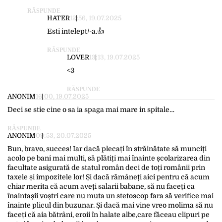
RĂSPUNDE
HATER
12:56, 19.07.2025
Esti intelept/-a.👍
RĂSPUNDE
LOVER
13:13, 19.07.2025
<3
RĂSPUNDE
ANONIM
16:00, 19.07.2025
Deci se stie cine o sa ia spaga mai mare in spitale…
RĂSPUNDE
ANONIM
09:53, 20.07.2025
Bun, bravo, succes! Iar dacă plecați în străinătate să munciți
acolo pe bani mai multi, să plătiți mai înainte școlarizarea din
facultate asigurată de statul român deci de toți românii prin
taxele și impozitele lor! Și dacă rămâneți aici pentru că acum
chiar merita că acum aveți salarii babane, să nu faceți ca
înaintașii voștri care nu muta un stetoscop fara să verifice mai
înainte plicul din buzunar. Și dacă mai vine vreo molima să nu
faceți că aia bătrâni, eroii în halate albe,care făceau clipuri pe