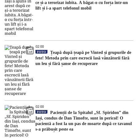
ce și-a terorizat iubita. A băgat-o cu forța într-un
lift și i-a spart telefonul mobil
02:00
FOTO
Țeapă după țeapă pe Vinted și grupurile de
fete! Metoda prin care escrocii lasă vânzătorii fără
un leu și fără șanse de recuperare
02:00
FOTO
Pacienții de la Spitalul „Sf. Spiridon” din
Iași, condus de Dan Timofte, sunt în pericol! O
pacientă a fost la un pas de moarte după ce tavanul
s-a prăbușit peste ea