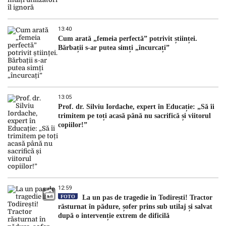
13:40
Cum arată „femeia perfectă” potrivit științei.
Bărbații s-ar putea simți „încurcați”
13:05
Prof. dr. Silviu Iordache, expert în Educație: „Să îi
trimitem pe toți acasă până nu sacrifică și viitorul
copiilor!”
12:59
FOTO
La un pas de tragedie în Todirești! Tractor
răsturnat în pădure, șofer prins sub utilaj și salvat
după o intervenție extrem de dificilă