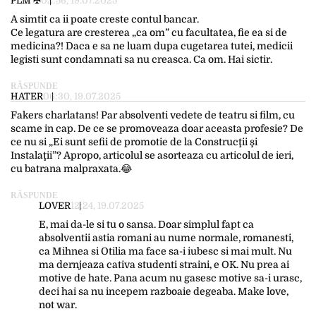
PLM ✠
02:56, 19.07.2025
A simtit ca ii poate creste contul bancar.
Ce legatura are cresterea „ca om” cu facultatea, fie ea si de
medicina?! Daca e sa ne luam dupa cugetarea tutei, medicii
legisti sunt condamnati sa nu creasca. Ca om. Hai sictir.
RĂSPUNDE
HATER
06:30, 19.07.2025
Fakers charlatans! Par absolventi vedete de teatru si film, cu
scame in cap. De ce se promoveaza doar aceasta profesie? De
ce nu si „Ei sunt sefii de promotie de la Construcţii şi
Instalaţii”? Apropo, articolul se asorteaza cu articolul de ieri,
cu batrana malpraxata.😂
RĂSPUNDE
LOVER
12:24, 19.07.2025
E, mai da-le si tu o sansa. Doar simplul fapt ca
absolventii astia romani au nume normale, romanesti,
ca Mihnea si Otilia ma face sa-i iubesc si mai mult. Nu
ma dernjeaza cativa studenti straini, e OK. Nu prea ai
motive de hate. Pana acum nu gasesc motive sa-i urasc,
deci hai sa nu incepem razboaie degeaba. Make love,
not war.