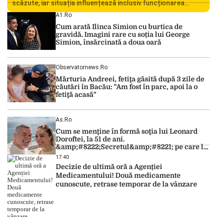
scăzute, iar situația influențează inclusiv funcționarea
Centralei Nucleare de la Cernavodă. România se confruntă
A1.ro
cu una dintre cele mai dificile perioade din punct de vedere
Cum arată Ilinca Simion cu burtica de
hidrologic din ultimii ani. Lipsa […]
gravidă. Imagini rare cu soția lui George
Simion, însărcinată a doua oară
Observatornews.ro
Mărturia Andreei, fetiţa găsită după 3 zile de
căutări în Bacău: "Am fost în parc, apoi la o
fetiţă acasă"
As.ro
Cum se menţine în formă soţia lui Leonard
Doroftei, la 51 de ani.
&amp;#8222;Secretul&amp;#8221; pe care l-a
dezvăluit
17:40
Decizie de ultimă oră a Agenției
Medicamentului! Două medicamente
cunoscute, retrase temporar de la vânzare