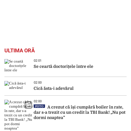
ULTIMA ORĂ
02:01
Se ceartă doctorițele între ele
02:00
Cică ăsta-i adevărul
02:00
FOTO
A crezut că își cumpără boiler în rate,
dar s-a trezit cu un credit la TBI Bank! „Nu pot
dormi noaptea”