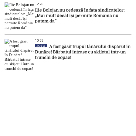
12:20
Ilie Bolojan nu cedează în fața sindicatelor:
„Mai mult decât își permite România nu
putem da”
10:35
FOTO
A fost găsit trupul tânărului dispărut în
Dunăre! Bărbatul intrase cu skijetul într-un
trunchi de copac!