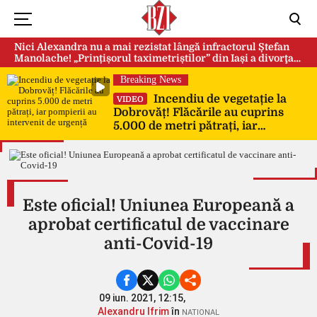
Nici Alexandra nu a mai rezistat lângă infractorul Ștefan
Manolache! „Prințișorul taximetriștilor” din Iași a divorţat
după doi ani de căsnicie
Breaking News
Incendiu de vegetație la
VIDEO
Dobrovăț! Flăcările au cuprins
5.000 de metri pătrați, iar
pompierii au intervenit de urgență
Este oficial! Uniunea Europeană a
aprobat certificatul de vaccinare
anti-Covid-19
09 iun. 2021, 12:15,
Alexandru Ifrim
în
NATIONAL