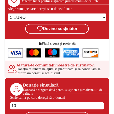
Donează lunar pentru susținerea jurnalismului de calitate
Alege suma pe care dorești să o donezi lunar
Devino susținător
Plată sigură și protejată
Alătură-te comunității noastre de susținători
Donația ta lunară ne ajută să planificăm și să continuăm să
informăm corect și echidistant
Donație singulară
Donează o singură dată pentru susținerea jurnalismului de
calitate
Scrie suma pe care dorești să o donezi