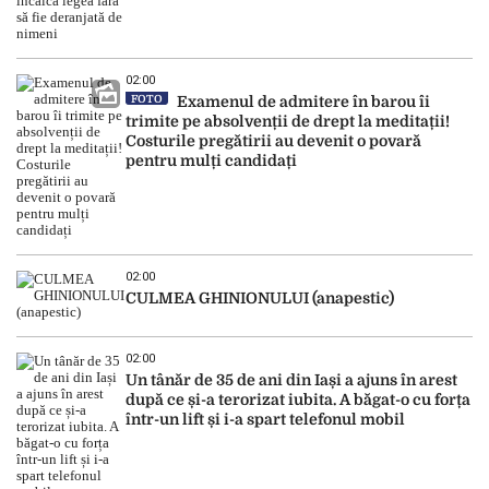
02:00
FOTO
Examenul de admitere în barou îi
trimite pe absolvenții de drept la meditații!
Costurile pregătirii au devenit o povară
pentru mulți candidați
02:00
CULMEA GHINIONULUI (anapestic)
02:00
Un tânăr de 35 de ani din Iași a ajuns în arest
după ce și-a terorizat iubita. A băgat-o cu forța
într-un lift și i-a spart telefonul mobil