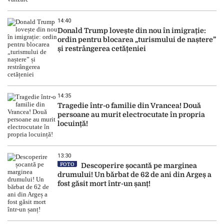
14:40
Donald Trump lovește din nou în imigrație:
ordin pentru blocarea „turismului de naștere”
și restrângerea cetățeniei
14:35
Tragedie într-o familie din Vrancea! Două
persoane au murit electrocutate în propria
locuință!
13:30
FOTO
Descoperire șocantă pe marginea
drumului! Un bărbat de 62 de ani din Argeș a
fost găsit mort într-un șanț!