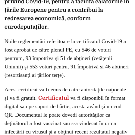
privind Covid-19, pentru a facilita călătoriile în
ţările Europene pentru a contribui la
redresarea economică, conform
eurodeputaţilor.
Noile reglementări referitoare la certificatul Covid-19 a
fost aprobat de către plenul PE, cu 546 de voturi
pentrum, 93 împotriva şi 51 de abţineri (cetățenii
Uniunii) şi 553 voturi pentru, 91 împotrivă și 46 abțineri
(resortisanți ai țărilor terțe).
Acest certificat va fi emis de către autorităţile naţionale
şi va fi gratuit.
Certificatul
va fi disponibil în format
digital sau pe suport de hârtie, acesta având şi un cod
QR. Documentul le poate dovedi autorităţilor ca
deţinătorul a fost vaccinat sau s-a vindecat în urma
infectării cu virusul şi a obţinut recent rezultatul negativ