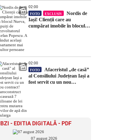
02:00
Nordis de
FOTO
EXCLUSIV
Iași! Clienții care au
cumpărat imobile în blocul
Nueva, țepuiți de
dezvoltatorul Ștefan Popescu.
A vândut același apartament
mai multor persoane
02:00
Afaceristul „de casă”
FOTO
al Consiliului Județean Iași a
fost servit cu un nou
contract! Daroconstruct
încasează 7 milioane de lei
pentru mutarea țevilor de
apă din Bularga
BZI - EDITIA DIGITALĂ - PDF
07 august 2026