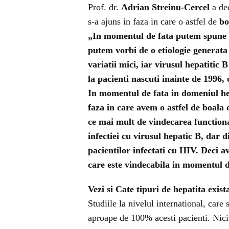
Prof. dr.
Adrian Streinu-Cercel
a de
s-a ajuns in faza in care o astfel de
bo
„In momentul de fata putem spune ca
putem vorbi de o etiologie generat
variatii mici, iar virusul hepatitic 
la pacienti nascuti inainte de 1996
In momentul de fata in domeniul he
faza in care avem o astfel de
boala
ce mai mult de vindecarea functiona
infectiei cu virusul
hepatic B
, dar d
pacientilor infectati cu HIV. Deci a
care este vindecabila in momentul d
Vezi si
Cate tipuri de hepatita exist
Studiile la nivelul international, care
aproape de 100% acesti pacienti. Nici 