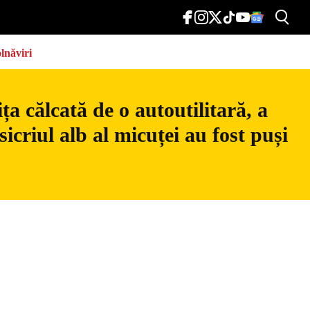
lnăviri
a călcată de o autoutilitară, a
icriul alb al micuței au fost puși