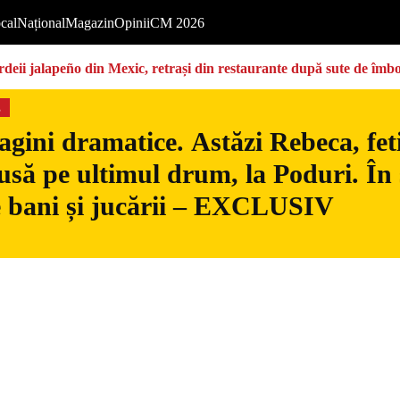
cal
Național
Magazin
Opinii
CM 2026
deii jalapeño din Mexic, retrași din restaurante după sute de îmbo
s
gini dramatice. Astăzi Rebeca, fetiț
usă pe ultimul drum, la Poduri. În s
 bani și jucării – EXCLUSIV