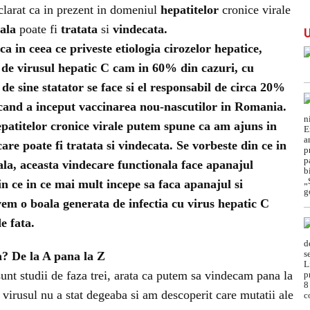
clarat ca in prezent in domeniul
hepatitelor
cronice virale
ala
poate fi
tratata
si
vindecata.
 in ceea ce priveste etiologia cirozelor hepatice,
a de
virusul hepatic C
cam in 60% din cazuri, cu
B de sine statator se face si el responsabil de circa 20%
, cand a inceput vaccinarea nou-nascutilor in Romania.
patitelor cronice virale putem spune ca am ajuns in
care poate fi tratata si vindecata. Se vorbeste din ce in
la, aceasta vindecare functionala face apanajul
in ce in ce mai mult incepe sa faca apanajul si
vem o boala generata de infectia cu virus hepatic C
e fata.
a? De la A pana la Z
 sunt studii de faza trei, arata ca putem sa vindecam pana la
virusul nu a stat degeaba si am descoperit care mutatii ale