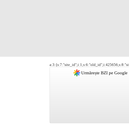
a:3:{s:7:"site_id";i:1;s:6:"old_id";i:425656;s:8:"s
Urmărește BZI pe Google