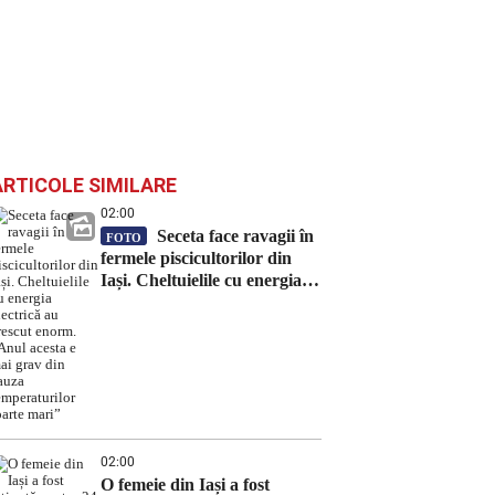
ARTICOLE SIMILARE
02:00
Seceta face ravagii în
FOTO
fermele piscicultorilor din
Iași. Cheltuielile cu energia
electrică au crescut enorm.
„Anul acesta e mai grav din
cauza temperaturilor foarte
mari”
02:00
O femeie din Iași a fost