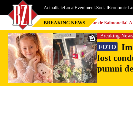
Actualitate
Local
Eveniment-Social
Economic Lo
BREAKING NEWS
Focar de Salmonella! Ar
Breaking New
Ima
FOTO
fost cond
pumni de