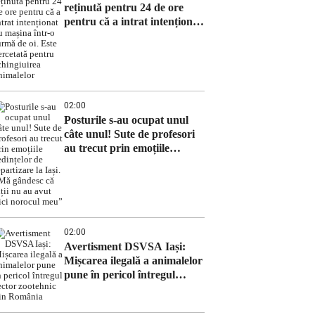
reținută pentru 24 de ore
pentru că a intrat intenționat
cu mașina într-o turmă de oi.
Este cercetată pentru
schingiuirea animalelor
02:00
Posturile s-au ocupat unul
câte unul! Sute de profesori
au trecut prin emoțiile
ședințelor de repartizare la
Iași. „Mă gândesc că alții nu
au avut nici norocul meu”
02:00
Avertisment DSVSA Iași:
Mișcarea ilegală a animalelor
pune în pericol întregul
sector zootehnic din România