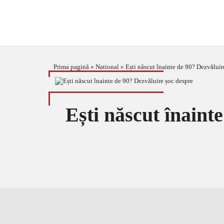
Prima pagină
»
National
»
Ești născut înainte de 90? Dezvăluir
Ești născut înaint