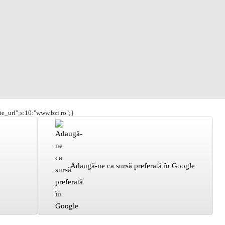
ite_url";s:10:"www.bzi.ro";}
Adaugă-ne ca sursă preferată în Google