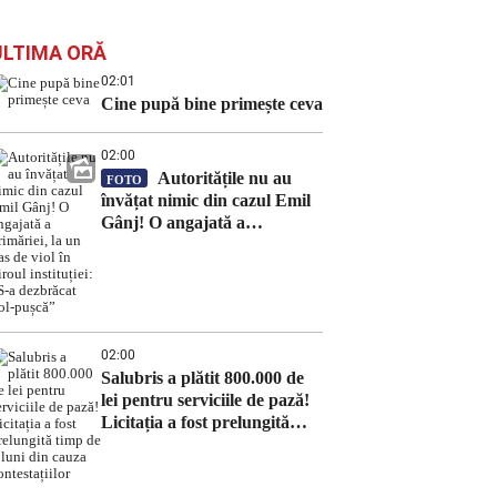
ULTIMA ORĂ
02:01
Cine pupă bine primește ceva
02:00
Autoritățile nu au
FOTO
învățat nimic din cazul Emil
Gânj! O angajată a
primăriei, la un pas de viol în
biroul instituției: „S-a
dezbrăcat gol-pușcă”
02:00
Salubris a plătit 800.000 de
lei pentru serviciile de pază!
Licitația a fost prelungită
timp de 8 luni din cauza
contestațiilor