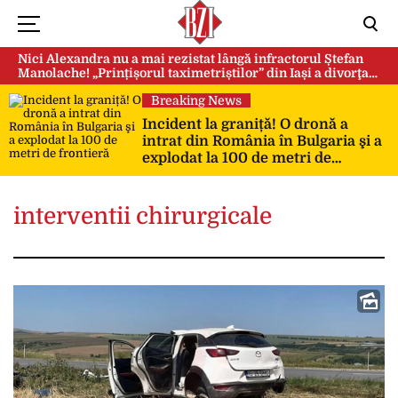
Nici Alexandra nu a mai rezistat lângă infractorul Ștefan
Manolache! „Prințișorul taximetriștilor” din Iași a divorţat
după doi ani de căsnicie
Breaking News
Incident la graniță! O dronă a
intrat din România în Bulgaria şi a
explodat la 100 de metri de
frontieră
interventii chirurgicale