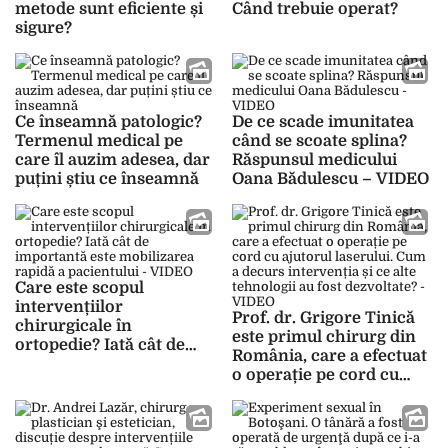
metode sunt eficiente și
Când trebuie operat?
sigure?
Ce înseamnă patologic?
De ce scade imunitatea
Termenul medical pe
când se scoate splina?
care îl auzim adesea, dar
Răspunsul medicului
puțini știu ce înseamnă
Oana Bădulescu – VIDEO
Care este scopul
intervențiilor
Prof. dr. Grigore Tinică
chirurgicale în
este primul chirurg din
ortopedie? Iată cât de
România, care a efectuat
importantă este
o operație pe cord cu
mobilizarea rapidă a
ajutorul laserului. Cum a
pacientului – VIDEO
decurs intervenția și ce
alte tehnologii au fost