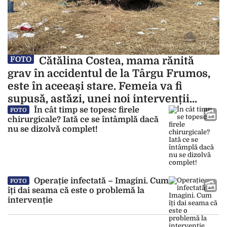
Cătălina Costea, mama rănită
FOTO
grav în accidentul de la Târgu Frumos,
este în aceeași stare. Femeia va fi
supusă, astăzi, unei noi intervenții
chirurgicale
În cât timp se topesc firele
FOTO
chirurgicale? Iată ce se întâmplă dacă
nu se dizolvă complet!
Operație infectată – Imagini. Cum
FOTO
îți dai seama că este o problemă la
intervenție