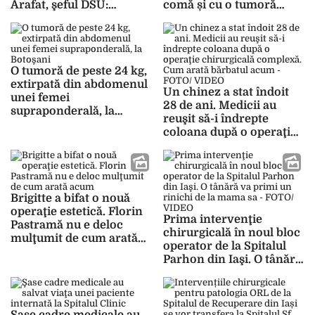
Arafat, şeful DSU:
comă și cu o tumoră
„Excepție fac urgențele și
extrem de rară pe creier.
nașterile”
Dr. Lucian Eva: „Era
paralizată de la gât în jos,
mâini și picioare și avea
O tumoră de peste 24 kg,
o stare de mutism” –
extirpată din abdomenul
FOTO
Un chinez a stat îndoit
unei femei
28 de ani. Medicii au
supraponderală, la
reuşit să-i îndrepte
Botoşani
coloana după o operaţie
chirurgicală complexă.
Cum arată bărbatul acum
– FOTO/ VIDEO
Brigitte a bifat o nouă
operaţie estetică. Florin
Prima intervenţie
Pastramă nu e deloc
chirurgicală în noul bloc
mulţumit de cum arată
operator de la Spitalul
acum
Parhon din Iaşi. O tânără
va primi un rinichi de la
mama sa – FOTO/ VIDEO