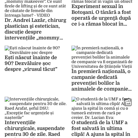
dezvoltate? – VIDEO
Experiment sexual în
Botoşani. O tânără a fost
operată de urgenţă după
Dr. Andrei Lazăr, chirurg
ce i-a rămas blocat în
plastician şi estetician,
vagin un obiect
discuție despre
intervențiile „mommy
makeover”. Ce sunt firele
de lifting și de ce sunt
atât de căutate de femeile
Ești născut înainte de
din întreaga lume? –
90? Dezvăluire șoc
VIDEO
despre „virusul tăcut”
În premieră națională, o
campanie dedicată
prevenției bolilor la
animalele de companie
va fi organizată de
Universitatea de Științele
Vieții „Ion Ionescu de la
Brad” din Iași
Intervențiile
O studentă de la UMF a
chirurgicale, suspendate
fost salvată în ultima
pentru 30 de zile. Raed
clipă! A ajuns la spital în