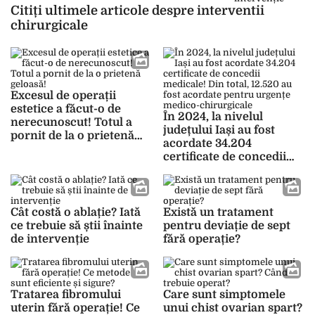
Citiți ultimele articole despre interventii
chirurgicale
Excesul de operații
estetice a făcut-o de
În 2024, la nivelul
nerecunoscut! Totul a
județului Iași au fost
pornit de la o prietenă
acordate 34.204
geloasă!
certificate de concedii
medicale! Din total,
12.520 au fost acordate
pentru urgențe medico-
chirurgicale
Cât costă o ablație? Iată
Există un tratament
ce trebuie să știi înainte
pentru deviație de sept
de intervenție
fără operație?
Tratarea fibromului
Care sunt simptomele
uterin fără operație! Ce
unui chist ovarian spart?