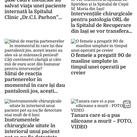
Şase cadre medicale au
salvat viaţa unei paciente
internată la Spitalul
Intervențiile chirurgicale
Clinic „Dr.C.I. Parhon”
pentru patologia ORL de
din Iaşi
la Spitalul de Recuperare
din Iași se vor transfera
la Spitalul Sf. Spiridon și
la Spitalul de Copii Sf.
Maria din Iași!
O femeie a pregatit 90 de
masline umplute in
timpul unei operatii pe
creier
Sătui de reacția
partenerelor în
momentul în care își dau
pantalonii jos, acești
ieșeni au ales să-și
mărească penisul! Câți
centimetri câștigă și câte
mii de euro scot din
Tanara care si-a pus
Instrumentele
buzunar pentru
silicoane a murit – FOTO,
chirurgicale uitate în
intervenție?
VIDEO
interiorul unui pacient