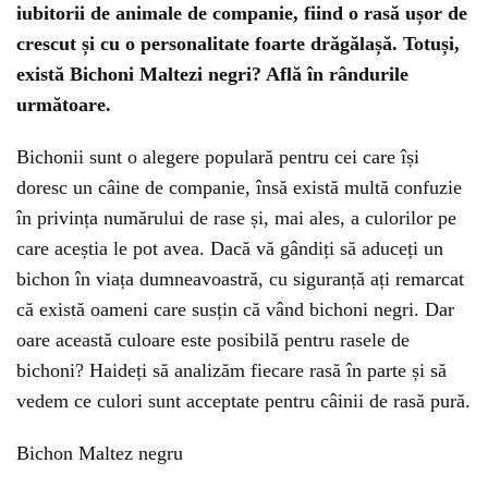
iubitorii de animale de companie, fiind o rasă ușor de
crescut și cu o personalitate foarte drăgălașă. Totuși,
există Bichoni Maltezi negri? Află în rândurile
următoare.
Bichonii sunt o alegere populară pentru cei care își
doresc un câine de companie, însă există multă confuzie
în privința numărului de rase și, mai ales, a culorilor pe
care aceștia le pot avea. Dacă vă gândiți să aduceți un
bichon în viața dumneavoastră, cu siguranță ați remarcat
că există oameni care susțin că vând bichoni negri. Dar
oare această culoare este posibilă pentru rasele de
bichoni? Haideți să analizăm fiecare rasă în parte și să
vedem ce culori sunt acceptate pentru câinii de rasă pură.
Bichon Maltez negru