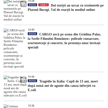
10:58
FOTO
VIDEO
Doi turiști au urcat cu trotinetele pe
Platoul Bucegi. Val de reacții în mediul online
10:49
FOTO
CARGO urcă pe scena din Grădina Palas,
la Serile Filmului Românesc: pelicule consacrate,
scurtmetraje și concerte, în prezența unor invitați
speciali
10:44
FOTO
Tragédie în Italia: Copil de 13 ani, mort
după nouă ani de agonie din cauza infecției cu
E.coli
10:26