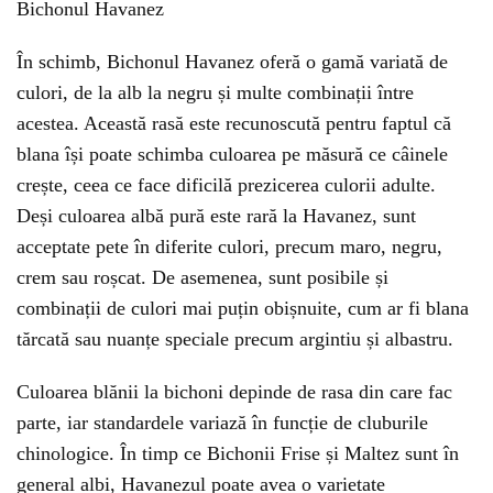
Bichonul Havanez
În schimb, Bichonul Havanez oferă o gamă variată de
culori, de la alb la negru și multe combinații între
acestea. Această rasă este recunoscută pentru faptul că
blana își poate schimba culoarea pe măsură ce câinele
crește, ceea ce face dificilă prezicerea culorii adulte.
Deși culoarea albă pură este rară la Havanez, sunt
acceptate pete în diferite culori, precum maro, negru,
crem sau roșcat. De asemenea, sunt posibile și
combinații de culori mai puțin obișnuite, cum ar fi blana
tărcată sau nuanțe speciale precum argintiu și albastru.
Culoarea blănii la bichoni depinde de rasa din care fac
parte, iar standardele variază în funcție de cluburile
chinologice. În timp ce Bichonii Frise și Maltez sunt în
general albi, Havanezul poate avea o varietate