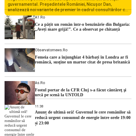
guvernamental. Președintele României, Nicușor Dan,
analizează noi variante de premier în cadrul consultărilor cu
liderii politici. Ciprian Ciucu vorbește despre scenariul unui
A1.ro
guvern tehnocrat și despre posibilitatea a două cabinete
Ce a pățit un român într-o benzinărie din Bulgaria:
succesive. Nicușor Dan analizează noi variante de premier
„Aveți mare grijă!”. Ce a observat pe chitanță
România traversează […]
Observatornews.ro
Femeia care a înjunghiat 4 bărbați în Londra ar fi
româncă, susţine un martor citat de presa britanică
As.ro
Fostul portar de la CFR Cluj s-a făcut cântăreţ şi
urcă pe scenă la UNTOLD
11:38
Anunț de ultimă oră! Guvernul le cere românilor să
reducă urgent consumul de energie între orele 19:00
și 23:00