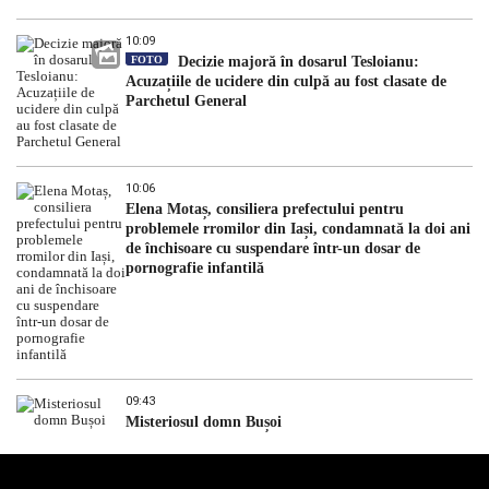
10:09
FOTO
Decizie majoră în dosarul Tesloianu:
Acuzațiile de ucidere din culpă au fost clasate de
Parchetul General
10:06
Elena Motaș, consiliera prefectului pentru
problemele rromilor din Iași, condamnată la doi ani
de închisoare cu suspendare într-un dosar de
pornografie infantilă
09:43
Misteriosul domn Bușoi