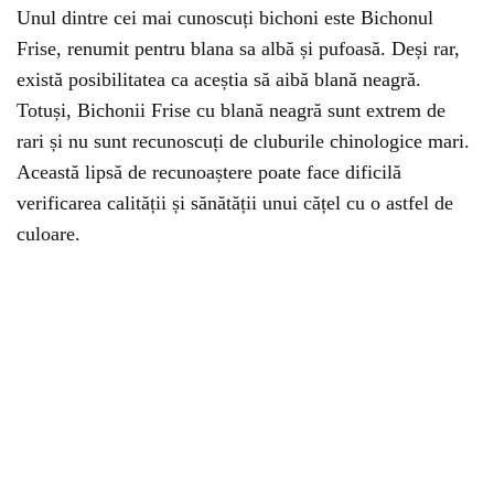
Unul dintre cei mai cunoscuți bichoni este Bichonul
Frise, renumit pentru blana sa albă și pufoasă. Deși rar,
există posibilitatea ca aceștia să aibă blană neagră.
Totuși, Bichonii Frise cu blană neagră sunt extrem de
rari și nu sunt recunoscuți de cluburile chinologice mari.
Această lipsă de recunoaștere poate face dificilă
verificarea calității și sănătății unui cățel cu o astfel de
culoare.