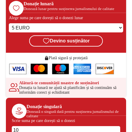
Donație lunară
Donează lunar pentru susținerea jurnalismului de calitate
Alege suma pe care dorești să o donezi lunar
Devino susținător
Plată sigură și protejată
Alătură-te comunității noastre de susținători
Donația ta lunară ne ajută să planificăm și să continuăm să
informăm corect și echidistant
Donație singulară
Donează o singură dată pentru susținerea jurnalismului de
calitate
Scrie suma pe care dorești să o donezi