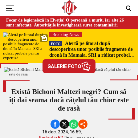
Focar de legioneloză în Elveția! O persoană a murit, iar alte 26
sunt infectate. Autoritățile investighează sursa contaminării
Breaking News
Alertă pe litoral după
FOTO
descoperirea unor posibile fragmente de
dronă în Mamaia. SRI a ridicat probele
pentru expertiză
GALERIE FOTO
5
Există Bichoni Maltezi negri? Cum să
îți dai seama dacă cățelul tău chiar este
de rasă
16 dec. 2024, 16:59,
Redacția BZI
în