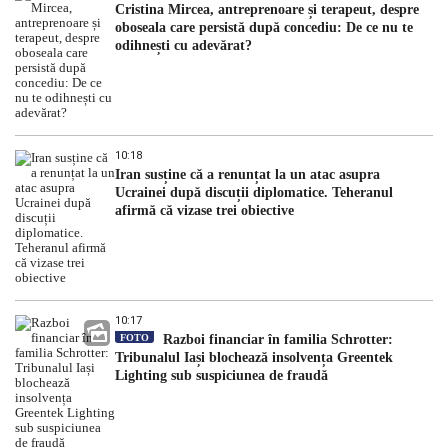
Cristina Mircea, antreprenoare și terapeut, despre
oboseala care persistă după concediu: De ce nu te
odihnești cu adevărat?
10:18
Iran susține că a renunțat la un atac asupra
Ucrainei după discuții diplomatice. Teheranul
afirmă că vizase trei obiective
10:17
FOTO
Razboi financiar în familia Schrotter:
Tribunalul Iași blochează insolvența Greentek
Lighting sub suspiciunea de fraudă