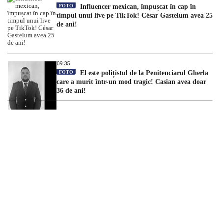
FOTO
Influencer mexican, împușcat în cap în
timpul unui live pe TikTok! César Gastelum avea 25
de ani!
09:35
FOTO
El este polițistul de la Penitenciarul Gherla
care a murit într-un mod tragic! Casian avea doar
36 de ani!