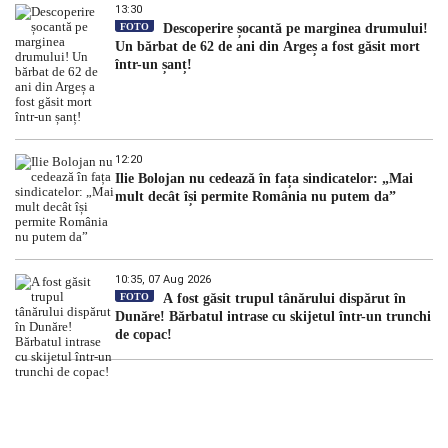
13:30
FOTO
Descoperire șocantă pe marginea drumului!
Un bărbat de 62 de ani din Argeș a fost găsit mort
într-un șanț!
12:20
Ilie Bolojan nu cedează în fața sindicatelor: „Mai
mult decât își permite România nu putem da”
10:35, 07 Aug 2026
FOTO
A fost găsit trupul tânărului dispărut în
Dunăre! Bărbatul intrase cu skijetul într-un trunchi
de copac!