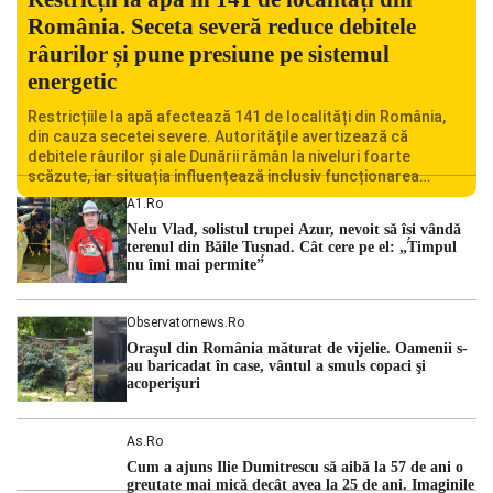
România. Seceta severă reduce debitele
râurilor și pune presiune pe sistemul
energetic
Restricțiile la apă afectează 141 de localități din România,
din cauza secetei severe. Autoritățile avertizează că
debitele râurilor și ale Dunării rămân la niveluri foarte
scăzute, iar situația influențează inclusiv funcționarea
Centralei Nucleare de la Cernavodă. România se confruntă
A1.ro
cu una dintre cele mai dificile perioade din punct de vedere
Nelu Vlad, solistul trupei Azur, nevoit să își vândă
hidrologic din ultimii ani. Lipsa […]
terenul din Băile Tușnad. Cât cere pe el: „Timpul
nu îmi mai permite”
Observatornews.ro
Oraşul din România măturat de vijelie. Oamenii s-
au baricadat în case, vântul a smuls copaci şi
acoperişuri
As.ro
Cum a ajuns Ilie Dumitrescu să aibă la 57 de ani o
greutate mai mică decât avea la 25 de ani. Imaginile