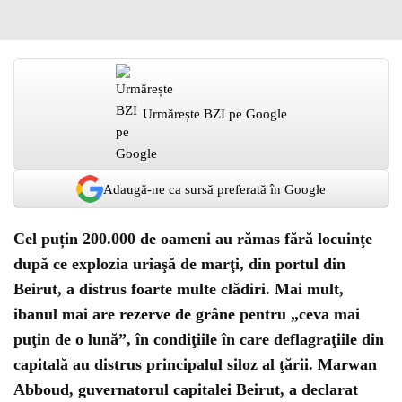
Urmărește BZI pe Google
Adaugă-ne ca sursă preferată în Google
Cel puțin 200.000 de oameni au rămas fără locuinţe
după ce explozia uriaşă de marţi, din portul din
Beirut, a distrus foarte multe clădiri. Mai mult,
ibanul mai are rezerve de grâne pentru „ceva mai
puţin de o lună”, în condiţiile în care deflagraţiile din
capitală au distrus principalul siloz al ţării. Marwan
Abboud, guvernatorul capitalei Beirut, a declarat