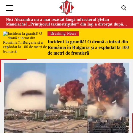
Nici Alexandra nu a mai rezistat lângă infractorul Ștefan
Manolache! „Prințișorul taximetriștilor” din Iași a divorţat după
doi ani de căsnicie
Breaking News
Incident la graniță! O dronă a intrat din
România în Bulgaria şi a explodat la 100
de metri de frontieră