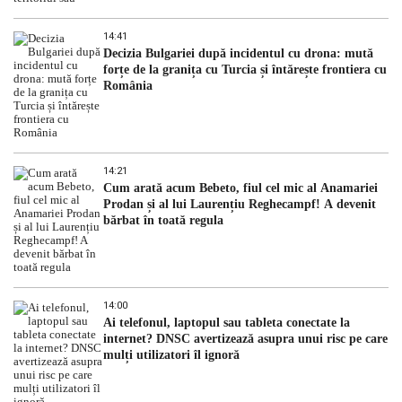
14:41
Decizia Bulgariei după incidentul cu drona: mută
forțe de la granița cu Turcia și întărește frontiera cu
România
14:21
Cum arată acum Bebeto, fiul cel mic al Anamariei
Prodan și al lui Laurențiu Reghecampf! A devenit
bărbat în toată regula
14:00
Ai telefonul, laptopul sau tableta conectate la
internet? DNSC avertizează asupra unui risc pe care
mulți utilizatori îl ignoră