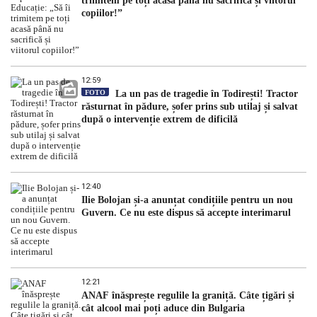
trimitem pe toți acasă până nu sacrifică și viitorul
copiilor!”
12:59
FOTO
La un pas de tragedie în Todirești! Tractor
răsturnat în pădure, șofer prins sub utilaj și salvat
după o intervenție extrem de dificilă
12:40
Ilie Bolojan și-a anunțat condițiile pentru un nou
Guvern. Ce nu este dispus să accepte interimarul
12:21
ANAF înăsprește regulile la graniță. Câte țigări și
cât alcool mai poți aduce din Bulgaria