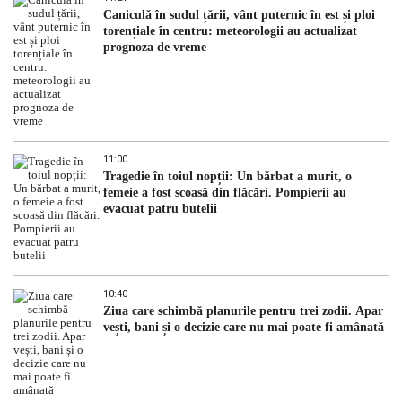
Caniculă în sudul țării, vânt puternic în est și ploi
torențiale în centru: meteorologii au actualizat
prognoza de vreme
11:00
Tragedie în toiul nopții: Un bărbat a murit, o
femeie a fost scoasă din flăcări. Pompierii au
evacuat patru butelii
10:40
Ziua care schimbă planurile pentru trei zodii. Apar
vești, bani și o decizie care nu mai poate fi amânată