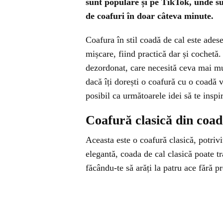
sunt populare și pe TikTok, unde su
de coafuri în doar câteva minute.
Coafura în stil coadă de cal este ades
mișcare, fiind practică dar și cochetă
dezordonat, care necesită ceva mai mul
dacă îți dorești o coafură cu o coadă 
posibil ca următoarele idei să te inspi
Coafură clasică din coad
Aceasta este o coafură clasică, potrivi
elegantă, coada de cal clasică poate t
făcându-te să arăți la patru ace fără p