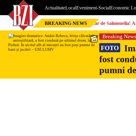
Actualitate
Local
Eveniment-Social
Economic Lo
BREAKING NEWS
Focar de Salmonella! Ar
Breaking New
Ima
FOTO
fost cond
pumni de