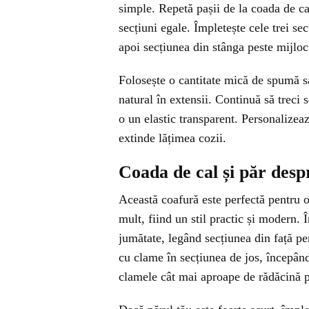
simple. Repetă pașii de la coada de ca
secțiuni egale. Împletește cele trei se
apoi secțiunea din stânga peste mijloc
Folosește o cantitate mică de spumă sa
natural în extensii. Continuă să treci 
o un elastic transparent. Personalizeaz
extinde lățimea cozii.
Coada de cal și păr desp
Această coafură este perfectă pentru o
mult, fiind un stil practic și modern. 
jumătate, legând secțiunea din față pen
cu clame în secțiunea de jos, începând
clamele cât mai aproape de rădăcină p