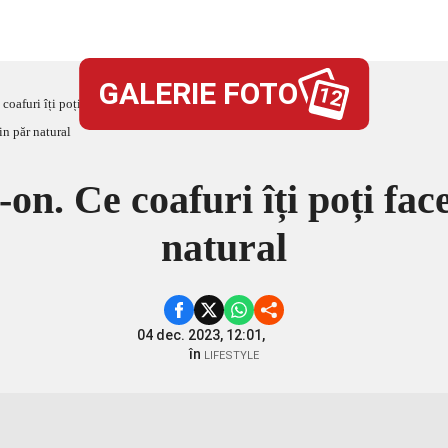
GALERIE FOTO
12
 coafuri îți poți face cu o coadă din păr natural
-on. Ce coafuri îți poți fa
natural
04 dec. 2023, 12:01,
în
LIFESTYLE