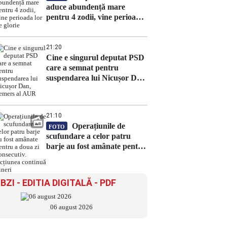
aduce abundență mare
pentru 4 zodii, vine perioada
lor de glorie
21:20
Cine e singurul deputat PSD
care a semnat pentru
suspendarea lui Nicușor Dan,
demers al AUR
21:10
Operațiunile de
FOTO
scufundare a celor patru
barje au fost amânate pentru
a doua zi consecutiv.
Acțiunea continuă vineri
BZI - EDITIA DIGITALĂ - PDF
06 august 2026