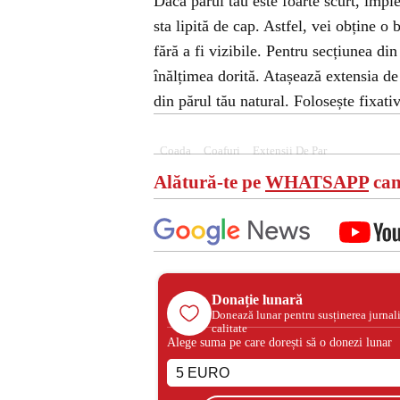
Dacă părul tău este foarte scurt, împle
sta lipită de cap. Astfel, vei obține o
fără a fi vizibile. Pentru secțiunea din
înălțimea dorită. Atașează extensia de 
din părul tău natural. Folosește fixati
Coada
Coafuri
Extensii De Par
Alătură-te pe
WHATSAPP
can
Donație lunară
Donează lunar pentru susținerea jurnal
calitate
Alege suma pe care dorești să o donezi lunar