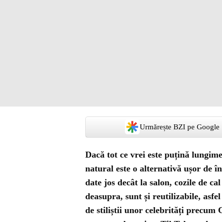
Urmărește BZI pe Google
Dacă tot ce vrei este puțină lungime
natural este o alternativă ușor de în
date jos decât la salon, cozile de ca
deasupra, sunt și reutilizabile, asfe
de stiliștii unor celebrități precum