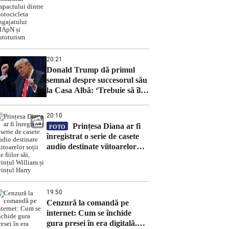
impactului dintre motocicleta
angajatului MApN și
autoturism
20:21
Donald Trump dă primul
semnal despre succesorul său
la Casa Albă: ‘Trebuie să îl
alegem pe J.D. Vance’
20:10
Prințesa Diana ar fi
FOTO
înregistrat o serie de casete
audio destinate viitoarelor
soții ale fiilor săi, prințul
William și prințul Harry
19:50
Cenzură la comandă pe
internet: Cum se închide
gura presei în era digitală.