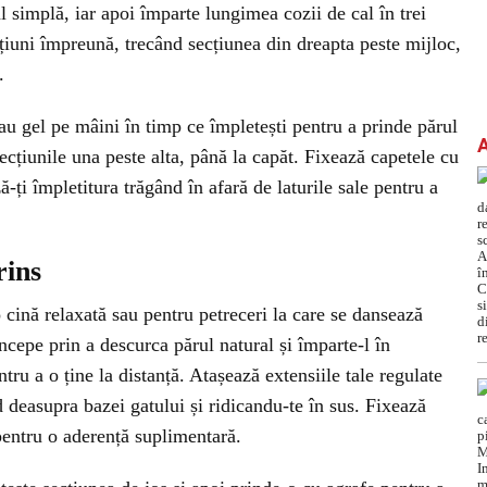
l simplă, iar apoi împarte lungimea cozii de cal în trei
cțiuni împreună, trecând secțiunea din dreapta peste mijloc,
.
u gel pe mâini în timp ce împletești pentru a prinde părul
secțiunile una peste alta, până la capăt. Fixează capetele cu
ă-ți împletitura trăgând în afară de laturile sale pentru a
rins
 cină relaxată sau pentru petreceri la care se dansează
Începe prin a descurca părul natural și împarte-l în
tru a o ține la distanță. Atașează extensiile tale regulate
 deasupra bazei gatului și ridicandu-te în sus. Fixează
entru o aderență suplimentară.