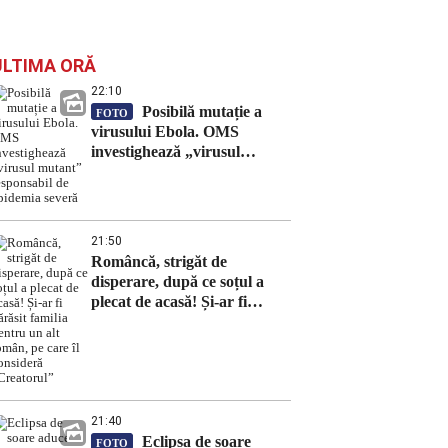
ULTIMA ORĂ
22:10
Posibilă mutație a
FOTO
virusului Ebola. OMS
investighează „virusul
mutant” responsabil de
epidemia severă
21:50
Româncă, strigăt de
disperare, după ce soțul a
plecat de acasă! Și-ar fi
părăsit familia pentru un alt
român, pe care îl consideră
“Creatorul”
21:40
Eclipsa de soare
FOTO