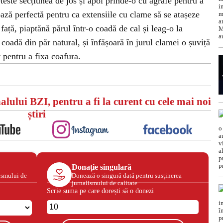
teste secțiunea de jos și apoi prinde-o cu agrafe pentru a
 bază perfectă pentru ca extensiile cu clame să se atașeze
 față, piaptănă părul într-o coadă de cal și leag-o la
coadă din păr natural, și înfășoară în jurul clamei o șuviță
v pentru a fixa coafura.
alului BZI, pentru a fi la curent cu cele mai noi
știri
Donație singulară
ismului de
Donează o singură dată pentru susținerea
jurnalismului de calitate
Scrie suma pe care dorești să o donezi