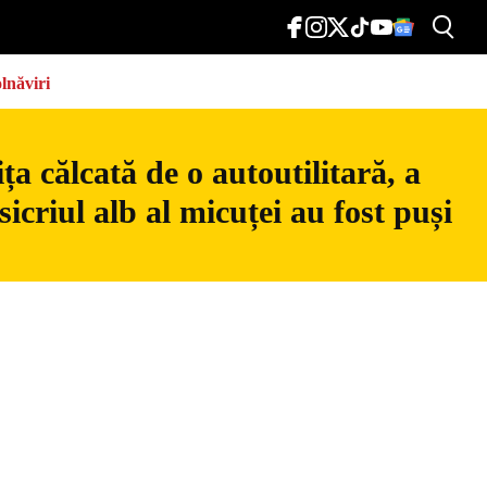
lnăviri
a călcată de o autoutilitară, a
icriul alb al micuței au fost puși