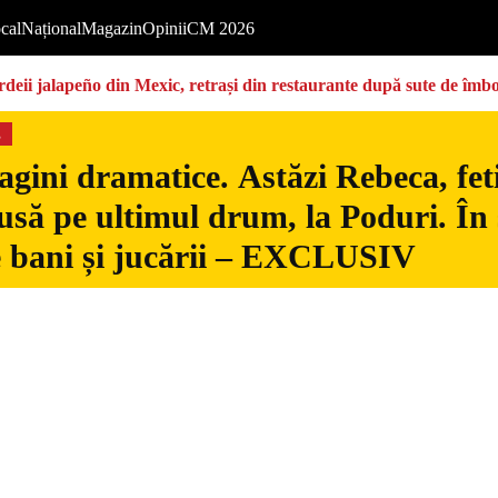
cal
Național
Magazin
Opinii
CM 2026
deii jalapeño din Mexic, retrași din restaurante după sute de îmbo
s
gini dramatice. Astăzi Rebeca, fetiț
usă pe ultimul drum, la Poduri. În s
 bani și jucării – EXCLUSIV