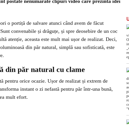
nt postate nenumărate clipuri video care prezintă idei
eori o portiță de salvare atunci când avem de făcut
. Sunt convenabile și drăguțe, și spre deosebire de un coc
tă atenție, aceasta este mult mai ușor de realizat. Deci,
voluminoasă din păr natural, simplă sau sofisticată, este
re.
ă din păr natural cu clame
tă pentru orice ocazie. Ușor de realizat și extrem de
ransforma instant o zi nefastă pentru păr într-una bună,
rea mult efort.