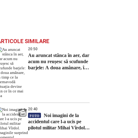
ARTICOLE SIMILARE
20:50
Au aruncat stânca în aer, dar
acum nu reușesc să scufunde
barjele: A doua amânare, în
timp ce la Cernavodă situația
devine din ce în ce mai rea
20:40
Noi imagini de la
FOTO
accidentul care l-a ucis pe
pilotul militar Mihai Vîrdol.
Imaginile surprind momentul