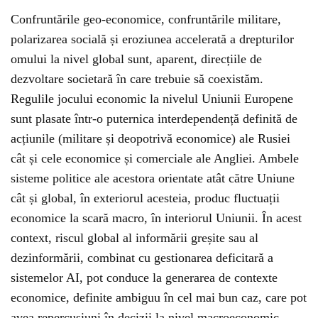
Confruntările geo-economice, confruntările militare,
polarizarea socială și eroziunea accelerată a drepturilor
omului la nivel global sunt, aparent, direcțiile de
dezvoltare societară în care trebuie să coexistăm.
Regulile jocului economic la nivelul Uniunii Europene
sunt plasate într-o puternica interdependență definită de
acțiunile (militare și deopotrivă economice) ale Rusiei
cât și cele economice și comerciale ale Angliei. Ambele
sisteme politice ale acestora orientate atât către Uniune
cât și global, în exteriorul acesteia, produc fluctuații
economice la scară macro, în interiorul Uniunii. În acest
context, riscul global al informării greșite sau al
dezinformării, combinat cu gestionarea deficitară a
sistemelor AI, pot conduce la generarea de contexte
economice, definite ambiguu în cel mai bun caz, care pot
avea repercusiuni în decizii la nivel macroeconomic.