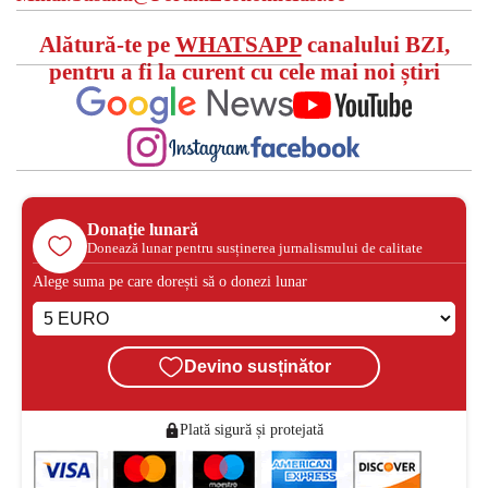
Alătură-te pe
WHATSAPP
canalului BZI,
pentru a fi la curent cu cele mai noi știri
Donație lunară
Donează lunar pentru susținerea jurnalismului de calitate
Alege suma pe care dorești să o donezi lunar
Devino susținător
Plată sigură și protejată