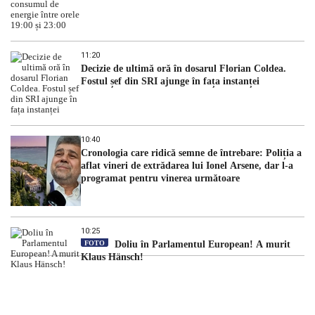
11:20
Decizie de ultimă oră în dosarul Florian Coldea.
Fostul șef din SRI ajunge în fața instanței
10:40
Cronologia care ridică semne de întrebare: Poliția a
aflat vineri de extrădarea lui Ionel Arsene, dar l-a
programat pentru vinerea următoare
10:25
FOTO
Doliu în Parlamentul European! A murit
Klaus Hänsch!