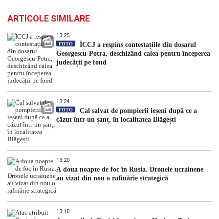
ARTICOLE SIMILARE
13:25
FOTO
ÎCCJ a respins contestațiile din dosarul
Georgescu-Potra, deschizând calea pentru începerea
judecății pe fond
13:24
FOTO
Cal salvat de pompierii ieșeni după ce a
căzut într-un șanț, în localitatea Blăgești
13:20
A doua noapte de foc în Rusia. Dronele ucrainene
au vizat din nou o rafinărie strategică
13:10