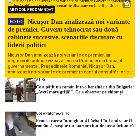
ARTICOL RECOMANDAT
Nicușor Dan analizează noi variante
FOTO
de premier. Guvern tehnocrat sau două
cabinete succesive, scenariile discutate cu
liderii politici
Nicușor Dan analizează noi variante de premier, iar
negocierile politice vizează ieșirea României din blocajul
guvernamental. Președintele României, Nicușor Dan,
analizează noi variante de premier în cadrul consultărilor cu
liderii politici. Ciprian Ciucu vorbește despre scenariul unui
A1.ro
guvern tehnocrat și despre posibilitatea a două cabinete
Ce a pățit un român într-o benzinărie din Bulgaria:
succesive. Nicușor Dan analizează noi variante de premier
„Aveți mare grijă!”. Ce a observat pe chitanță
România traversează […]
Observatornews.ro
Femeia care a înjunghiat 4 bărbați în Londra ar fi
româncă, susţine un martor citat de presa britanică