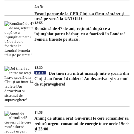
As.ro
Fostul portar de la CFR Cluj s-a făcut cântăreţ şi
urcă pe scenă la UNTOLD
13:55
Româncă de 47 de ani, reținută după ce a
înjunghiat patru bărbați cu o foarfecă în Londra!
Femeia trăiește pe străzi!
13:30
FOTO
Doi tineri au intrat mascați într-o școală din
Cluj și au furat 14 tablete! Au dezactivat și sistemul
de supraveghere!
11:38
Anunț de ultimă oră! Guvernul le cere românilor să
reducă urgent consumul de energie între orele 19:00
și 23:00