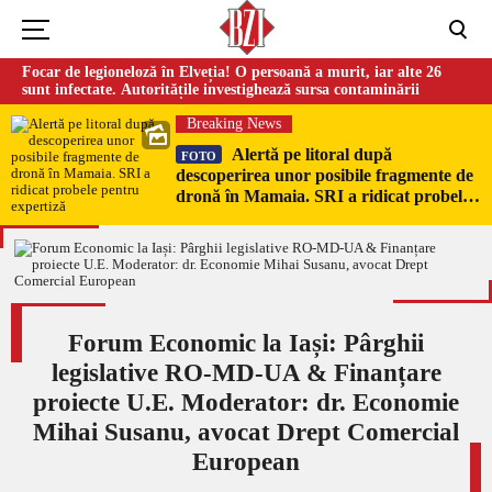
Focar de legioneloză în Elveția! O persoană a murit, iar alte 26
sunt infectate. Autoritățile investighează sursa contaminării
Breaking News
Alertă pe litoral după
FOTO
descoperirea unor posibile fragmente de
dronă în Mamaia. SRI a ridicat probele
pentru expertiză
Forum Economic la Iași: Pârghii
legislative RO-MD-UA & Finanțare
proiecte U.E. Moderator: dr. Economie
Mihai Susanu, avocat Drept Comercial
European