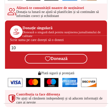
Alătură-te comunității noastre de susținători
Donația ta lunară ne ajută să planificăm și să continuăm să
informăm corect și echidistant
Donație singulară
Donează o singură dată pentru susținerea jurnalismului de
calitate
Scrie suma pe care dorești să o donezi
Donează
Plată sigură și protejată
Contribuția ta face diferența
Ne ajuți să rămânem independenți și să aducem informații de
care ai nevoie