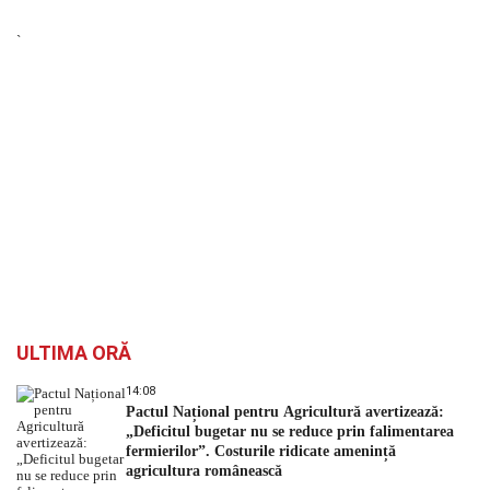
`
ULTIMA ORĂ
14:08
Pactul Național pentru Agricultură avertizează:
„Deficitul bugetar nu se reduce prin falimentarea
fermierilor”. Costurile ridicate amenință
agricultura românească