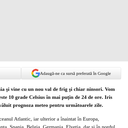
Adaugă-ne ca sursă preferată în Google
 şi vine cu un nou val de frig şi chiar ninsori. Vom
ste 10 grade Celsius în mai puţin de 24 de ore. Iris
luit prognoza meteo pentru următoarele zile.
eanul Atlantic, iar ulterior a înaintat în Europa,
nţa, Spania, Belgia, Germania, Elveţia, dar şi în nordul