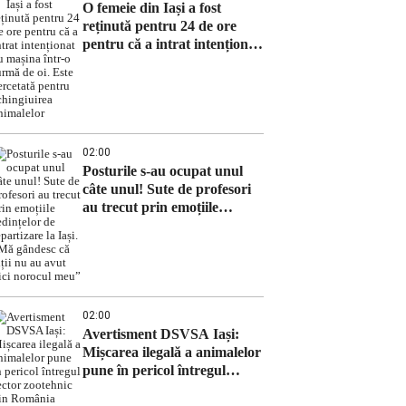
O femeie din Iași a fost
reținută pentru 24 de ore
pentru că a intrat intenționat
cu mașina într-o turmă de oi.
Este cercetată pentru
schingiuirea animalelor
02:00
Posturile s-au ocupat unul
câte unul! Sute de profesori
au trecut prin emoțiile
ședințelor de repartizare la
Iași. „Mă gândesc că alții nu
au avut nici norocul meu”
02:00
Avertisment DSVSA Iași:
Mișcarea ilegală a animalelor
pune în pericol întregul
sector zootehnic din România