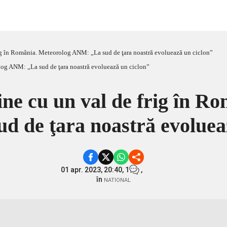
ig în România. Meteorolog ANM: „La sud de ţara noastră evoluează un ciclon”
ne cu un val de frig în R
 de ţara noastră evoluea
01 apr. 2023, 20:40,
1
,
în
NATIONAL