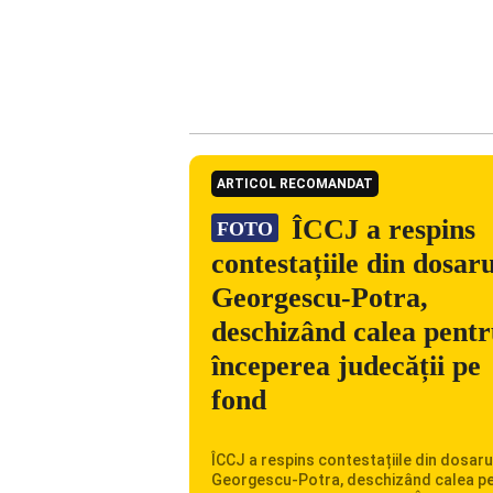
ARTICOL RECOMANDAT
ÎCCJ a respins
FOTO
contestațiile din dosaru
Georgescu-Potra,
deschizând calea pent
începerea judecății pe
fond
ÎCCJ a respins contestațiile din dosaru
Georgescu-Potra, deschizând calea p