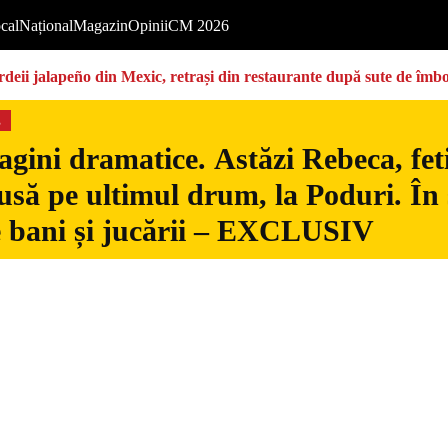
cal
Național
Magazin
Opinii
CM 2026
deii jalapeño din Mexic, retrași din restaurante după sute de îmbo
s
gini dramatice. Astăzi Rebeca, fetiț
usă pe ultimul drum, la Poduri. În s
 bani și jucării – EXCLUSIV