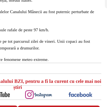
ția, nordul Italiei.
nsulelor Canalului Mânecii au fost puternic perturbate de
.
ule rafale de peste 97 km/h.
 pe tot parcursul zilei de vineri. Unii copaci au fost
temporară a drumurilor.
ace fenomene meteo extreme.
alului BZI, pentru a fi la curent cu cele mai noi
știri