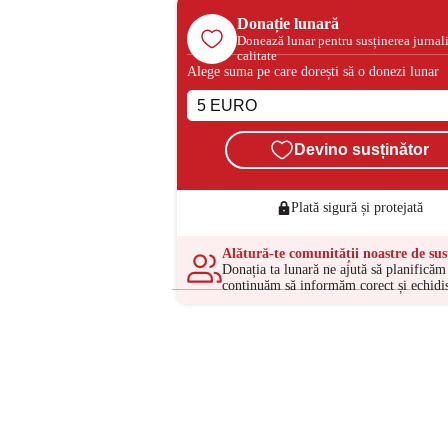
Donație lunară
Donează lunar pentru susținerea jurnal
calitate
Alege suma pe care dorești să o donezi lunar
Devino susținător
Plată sigură și protejată
Alătură-te comunității noastre de sus
Donația ta lunară ne ajută să planificăm 
continuăm să informăm corect și echidis