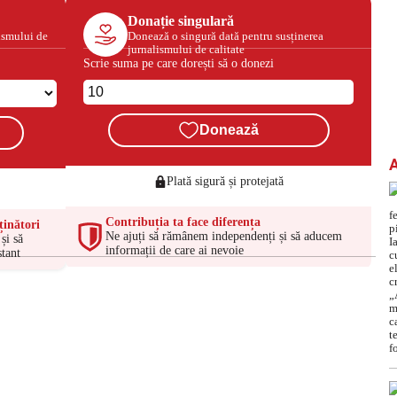
Donație singulară
ismului de
Donează o singură dată pentru susținerea
jurnalismului de calitate
Scrie suma pe care dorești să o donezi
Donează
Plată sigură și protejată
Contribuția ta face diferența
ținători
Ne ajuți să rămânem independenți și să aducem
și să
informații de care ai nevoie
tant