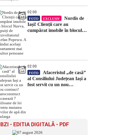
02:00
Nordis de
FOTO
EXCLUSIV
Iași! Clienții care au
cumpărat imobile în blocul
Nueva, țepuiți de
dezvoltatorul Ștefan Popescu.
A vândut același apartament
mai multor persoane
02:00
Afaceristul „de casă”
FOTO
al Consiliului Județean Iași a
fost servit cu un nou
contract! Daroconstruct
încasează 7 milioane de lei
pentru mutarea țevilor de
apă din Bularga
BZI - EDITIA DIGITALĂ - PDF