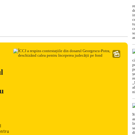
l
ru
l
entru