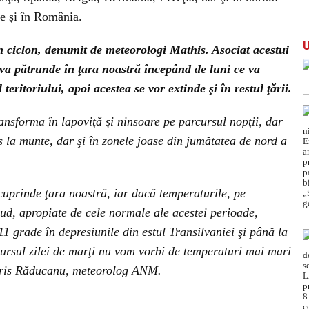
ge şi în România.
 ciclon, denumit de meteorologi Mathis. Asociat acestui
 va pătrunde în ţara noastră începând de luni ce va
 teritoriului, apoi acestea se vor extinde şi în restul ţării.
ansforma în lapoviţă şi ninsoare pe parcursul nopţii, dar
es la munte, dar şi în zonele joase din jumătatea de nord a
uprinde ţara noastră, iar dacă temperaturile, pe
 sud, apropiate de cele normale ale acestei perioade,
1 grade în depresiunile din estul Transilvaniei şi până la
rcursul zilei de marţi nu vom vorbi de temperaturi mai mari
 Iris Răducanu, meteorolog ANM.