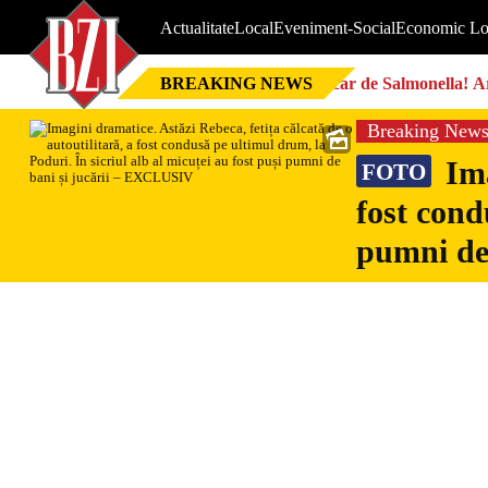
Actualitate
Local
Eveniment-Social
Economic Lo
BREAKING NEWS
Focar de Salmonella! Ar
Breaking New
Ima
FOTO
fost cond
pumni de