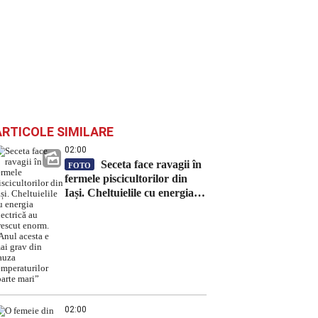
ARTICOLE SIMILARE
02:00
Seceta face ravagii în
FOTO
fermele piscicultorilor din
Iași. Cheltuielile cu energia
electrică au crescut enorm.
„Anul acesta e mai grav din
cauza temperaturilor foarte
mari”
02:00