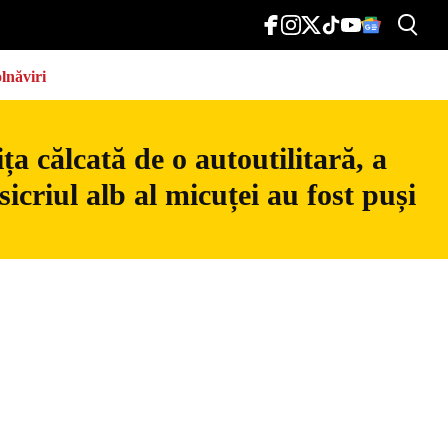
lnăviri
a călcată de o autoutilitară, a
icriul alb al micuței au fost puși