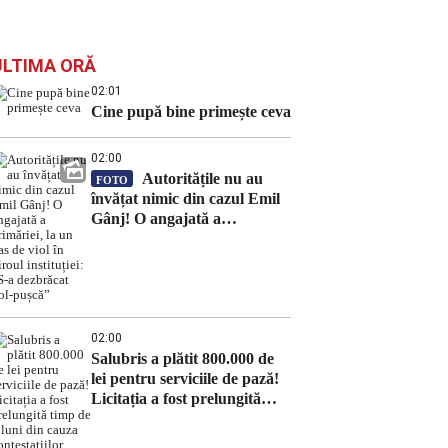
ULTIMA ORĂ
02:01
Cine pupă bine primește ceva
02:00
Autoritățile nu au
FOTO
învățat nimic din cazul Emil
Gânj! O angajată a
primăriei, la un pas de viol în
biroul instituției: „S-a
dezbrăcat gol-pușcă”
02:00
Salubris a plătit 800.000 de
lei pentru serviciile de pază!
Licitația a fost prelungită
timp de 8 luni din cauza
contestațiilor