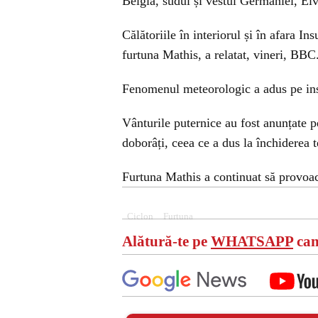
Belgia, sudul și vestul Germaniei, Elve
Călătoriile în interiorul și în afara I
furtuna Mathis, a relatat, vineri, BBC
Fenomenul meteorologic a adus pe ins
Vânturile puternice au fost anunțate pe
doborâți, ceea ce a dus la închiderea 
Furtuna Mathis a continuat să provo
Ciclon
Furtuna
Alătură-te pe
WHATSAPP
can