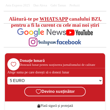
Asia Express 2025
Dan Alexa
Gabi Tamas
Perfuzii
Alătură-te pe
WHATSAPP
canalului BZI,
pentru a fi la curent cu cele mai noi știri
Donație lunară
Donează lunar pentru susținerea jurnalismului de calitate
Alege suma pe care dorești să o donezi lunar
Devino susținător
Plată sigură și protejată