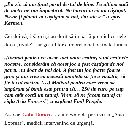
„Eu zic că am ținut pasul destul de bine. Pe ultima sută
de metri ne-am împiedicat. Ne bucurăm că au câștigat.
Ne-ar fi plăcut să câștigăm și noi, dar aia e.” a spus
Karmen.
Cei doi câștigători și-au dorit să împartă premiul cu cele
două „rivale”, iar gestul lor a impresionat pe toată lumea.
„Tocmai pentru că avem aici două eroine, sunt eroinele
noastre, considerăm că acest joc a fost câștigat de noi
patru, nu doar de noi doi. A fost un joc foarte foarte
greu și am vrea ca această amuletă să fie a voastră, să
fie jocul nostru. (…) Motivul pentru care vrem să
împărțim și banii este pentru că… 250 de euro pe cap,
cam atât costă un tatuaj. Vrem să ne facem tatuaj cu
sigla Asia Express”, a explicat Emil Rengle.
Așadar,
Gabi Tamaș
a avut nevoie de perfuzii la „Asia
Express”, medicii intervenind de urgență.