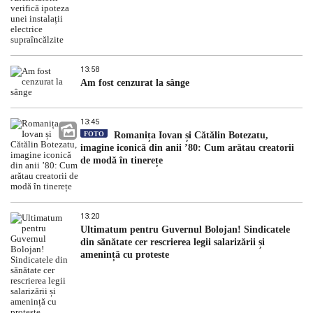
13:58
Am fost cenzurat la sânge
13:45
FOTO
Romanița Iovan și Cătălin Botezatu,
imagine iconică din anii ’80: Cum arătau creatorii
de modă în tinerețe
13:20
Ultimatum pentru Guvernul Bolojan! Sindicatele
din sănătate cer rescrierea legii salarizării și
amenință cu proteste