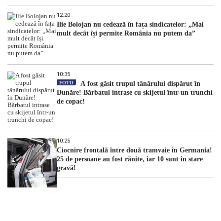
12:20
Ilie Bolojan nu cedează în fața sindicatelor: „Mai
mult decât își permite România nu putem da”
10:35
FOTO
A fost găsit trupul tânărului dispărut în
Dunăre! Bărbatul intrase cu skijetul într-un trunchi
de copac!
10:25
Ciocnire frontală între două tramvaie în Germania!
25 de persoane au fost rănite, iar 10 sunt în stare
gravă!