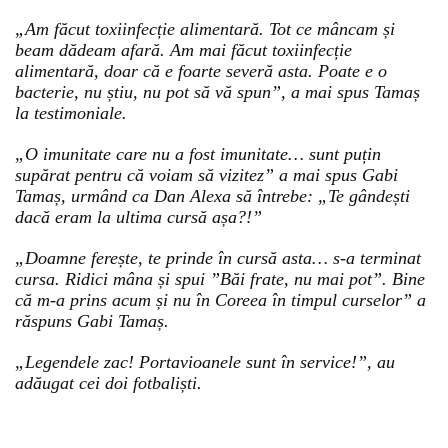
„Am făcut toxiinfecție alimentară. Tot ce mâncam și
beam dădeam afară. Am mai făcut toxiinfecție
alimentară, doar că e foarte severă asta. Poate e o
bacterie, nu știu, nu pot să vă spun”, a mai spus Tamaș
la testimoniale.
„O imunitate care nu a fost imunitate… sunt puțin
supărat pentru că voiam să vizitez” a mai spus Gabi
Tamaș, urmând ca Dan Alexa să întrebe: „Te gândești
dacă eram la ultima cursă așa?!”
„Doamne ferește, te prinde în cursă asta… s-a terminat
cursa. Ridici mâna și spui ”Băi frate, nu mai pot”. Bine
că m-a prins acum și nu în Coreea în timpul curselor” a
răspuns Gabi Tamaș.
„Legendele zac! Portavioanele sunt în service!”, au
adăugat cei doi fotbaliști.