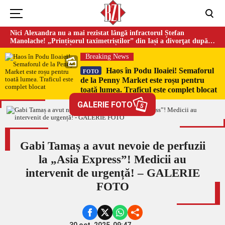
Nici Alexandra nu a mai rezistat lângă infractorul Ștefan
Manolache! „Prințișorul taximetriștilor” din Iași a divorţat după
doi ani de căsnicie
Breaking News
Haos în Podu Iloaiei! Semaforul
FOTO
de la Penny Market este roșu pentru
toată lumea. Traficul este complet blocat
GALERIE FOTO
5
Gabi Tamaș a avut nevoie de perfuzii
la „Asia Express”! Medicii au
intervenit de urgență! – GALERIE
FOTO