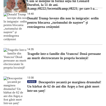
Cum se menţine în formă soţia lui Leonard
Doroftei, la 51 de ani.
&amp;#8222;Secretul&amp;#8221; pe care l-a
dezvăluit
14:40
Donald Trump lovește din nou în imigrație: ordin
pentru blocarea „turismului de naștere” și
restrângerea cetățeniei
14:35
Tragedie într-o familie din Vrancea! Două persoane
au murit electrocutate în propria locuință!
13:30
FOTO
Descoperire șocantă pe marginea drumului!
Un bărbat de 62 de ani din Argeș a fost găsit mort
într-un șanț!