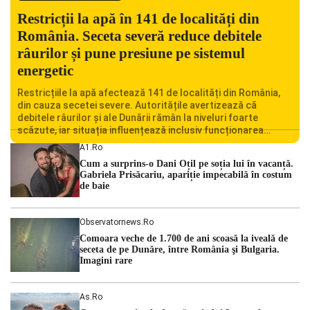
Restricții la apă în 141 de localități din
România. Seceta severă reduce debitele
râurilor și pune presiune pe sistemul
energetic
Restricțiile la apă afectează 141 de localități din România,
din cauza secetei severe. Autoritățile avertizează că
debitele râurilor și ale Dunării rămân la niveluri foarte
scăzute, iar situația influențează inclusiv funcționarea
Centralei Nucleare de la Cernavodă. România se confruntă
A1.ro
cu una dintre cele mai dificile perioade din punct de vedere
Cum a surprins-o Dani Oțil pe soția lui în vacanță.
hidrologic din ultimii ani. Lipsa […]
Gabriela Prisăcariu, apariție impecabilă în costum
de baie
Observatornews.ro
Comoara veche de 1.700 de ani scoasă la iveală de
seceta de pe Dunăre, între România şi Bulgaria.
Imagini rare
As.ro