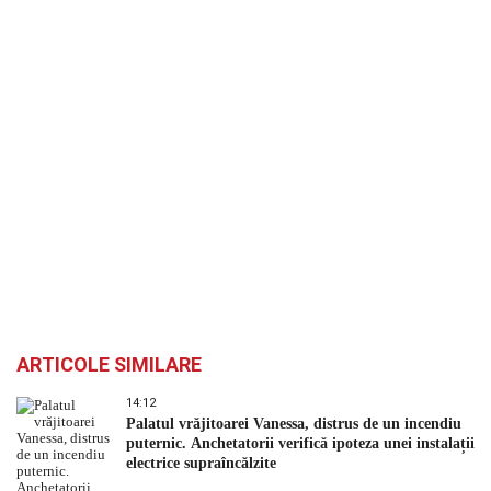
ARTICOLE SIMILARE
14:12
Palatul vrăjitoarei Vanessa, distrus de un incendiu
puternic. Anchetatorii verifică ipoteza unei instalații
electrice supraîncălzite