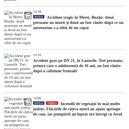
13:18
FOTO
Accident tragic în Merei, Buzău: două
persoane au murit și două au fost rănite după ce un
autoturism s-a izbit de un copac
13:10
Accident grav pe DN 21, în Lanurile. Trei persoane,
printre care o adolescentă de 16 ani, au fost rănite
după o coliziune frontală
13:05
FOTO
VIDEO
Incendii de vegetație în mai multe
județe. Flăcările de câțiva metri au ajuns aproape
de case, iar pompierii au luptat ore întregi cu focul