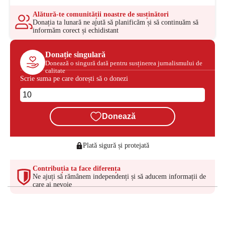
Alătură-te comunității noastre de susținători
Donația ta lunară ne ajută să planificăm și să continuăm să
informăm corect și echidistant
Donație singulară
Donează o singură dată pentru susținerea jurnalismului de
calitate
Scrie suma pe care dorești să o donezi
Donează
Plată sigură și protejată
Contribuția ta face diferența
Ne ajuți să rămânem independenți și să aducem informații de
care ai nevoie