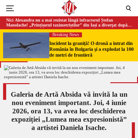
Nici Alexandra nu a mai rezistat lângă infractorul Ștefan
Manolache! „Prințișorul taximetriștilor” din Iași a divorţat după
doi ani de căsnicie
Breaking News
Incident la graniță! O dronă a intrat din
România în Bulgaria şi a explodat la 100
de metri de frontieră
Galeria de Artă Absida vă invită la un
nou eveniment important. Joi, 4 iunie
2026, ora 13, va avea loc deschiderea
expoziției „Lumea mea expresionistă”
a artistei Daniela Isache.