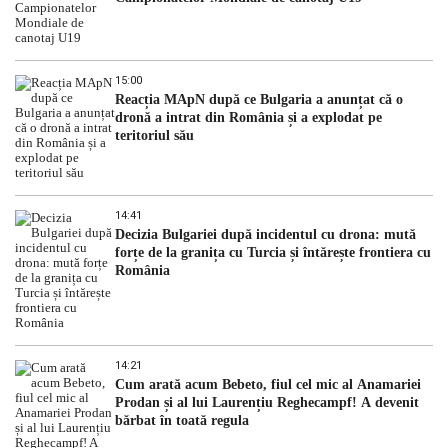
15:00
Reacția MApN după ce Bulgaria a anunțat că o
dronă a intrat din România și a explodat pe
teritoriul său
14:41
Decizia Bulgariei după incidentul cu drona: mută
forțe de la granița cu Turcia și întărește frontiera cu
România
14:21
Cum arată acum Bebeto, fiul cel mic al Anamariei
Prodan și al lui Laurențiu Reghecampf! A devenit
bărbat în toată regula