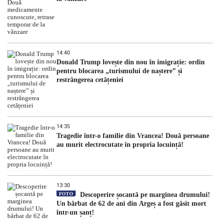
14:40
Donald Trump lovește din nou în imigrație: ordin
pentru blocarea „turismului de naștere” și
restrângerea cetățeniei
14:35
Tragedie într-o familie din Vrancea! Două persoane
au murit electrocutate în propria locuință!
13:30
FOTO
Descoperire șocantă pe marginea drumului!
Un bărbat de 62 de ani din Argeș a fost găsit mort
într-un șanț!