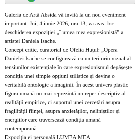
Galeria de Artă Absida vă invită la un nou eveniment
important. Joi, 4 iunie 2026, ora 13, va avea loc
deschiderea expoziției „Lumea mea expresionistă” a
artistei Daniela Isache.
Concept critic, curatorial de Ofelia Huțul: „Opera
Danielei Isache se configurează ca un teritoriu vizual al
tensiunilor existențiale în care expresionismul depășește
condiția unei simple opțiuni stilistice și devine o
veritabilă ontologie a imaginii. În acest univers plastic
figura umană nu mai reprezintă un reper descriptiv al
realității empirice, ci suportul unei cercetări asupra
fragilității ființei, asupra anxietăților, neliniștilor și
energiilor care traversează condiția umană
contemporană.
Expoziția ei personală LUMEA MEA