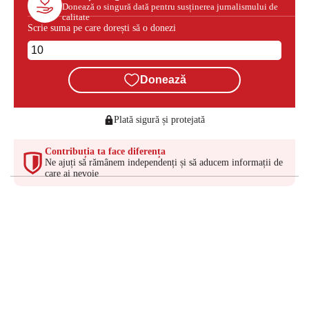
Donează o singură dată pentru susținerea jurnalismului de
calitate
Scrie suma pe care dorești să o donezi
Donează
Plată sigură și protejată
Contribuția ta face diferența
Ne ajuți să rămânem independenți și să aducem informații de
care ai nevoie