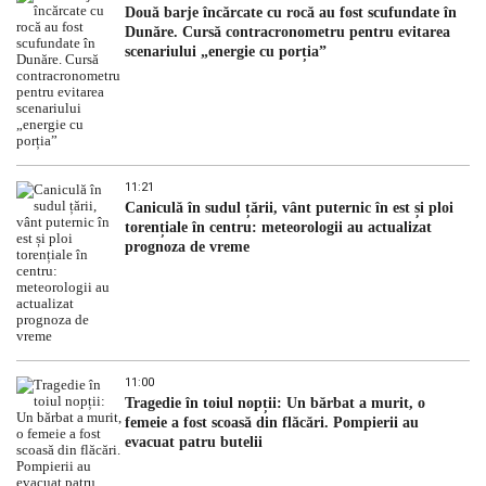
Două barje încărcate cu rocă au fost scufundate în
Dunăre. Cursă contracronometru pentru evitarea
scenariului „energie cu porția”
11:21
Caniculă în sudul țării, vânt puternic în est și ploi
torențiale în centru: meteorologii au actualizat
prognoza de vreme
11:00
Tragedie în toiul nopții: Un bărbat a murit, o
femeie a fost scoasă din flăcări. Pompierii au
evacuat patru butelii