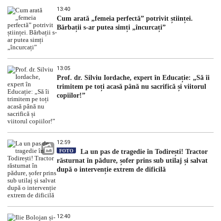
13:40
Cum arată „femeia perfectă” potrivit științei.
Bărbații s-ar putea simți „încurcați”
13:05
Prof. dr. Silviu Iordache, expert în Educație: „Să îi
trimitem pe toți acasă până nu sacrifică și viitorul
copiilor!”
12:59
FOTO
La un pas de tragedie în Todirești! Tractor
răsturnat în pădure, șofer prins sub utilaj și salvat
după o intervenție extrem de dificilă
12:40