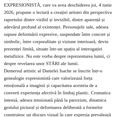
EXPRESIONISTĂ, care va avea deschiderea joi, 4 iunie
2026, propune o lectură a creației artistei din perspectiva
raportului dintre vizibil și invizibil, dintre aparență și
adevărul profund al existenței. Personajele sale, adesea
supuse deformării expresive, suspendate între concret și
simbolic, între corporalitate și viziune interioară, devin
prezenței limită, situate într-un spațiu al interogației
metafizice. Nu este vorba despre reprezentarea lumii, ci
despre revelarea unor STĂRI ale lumii.
Demersul artistic al Danielei Isache se înscrie într-o
genealogie expresionistă care valorizează forța
emoțională a imaginii și capacitatea acesteia de a
converti experiența afectivă în limbaj plastic. Cromatica
intensă, adesea tensionată până la paroxism, dinamica
gestului pictural și deformarea deliberată a formelor
construiesc un discurs vizual în care expresia prevalează