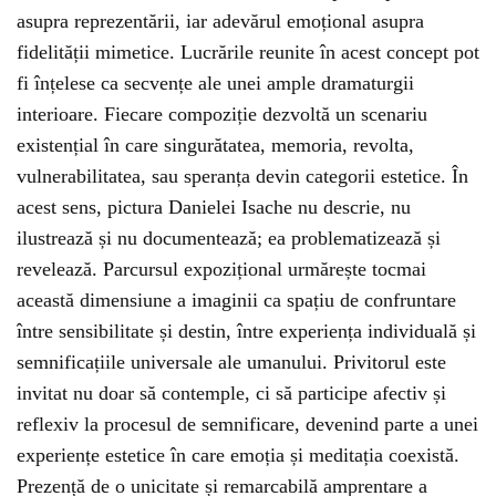
asupra reprezentării, iar adevărul emoțional asupra
fidelității mimetice. Lucrările reunite în acest concept pot
fi înțelese ca secvențe ale unei ample dramaturgii
interioare. Fiecare compoziție dezvoltă un scenariu
existențial în care singurătatea, memoria, revolta,
vulnerabilitatea, sau speranța devin categorii estetice. În
acest sens, pictura Danielei Isache nu descrie, nu
ilustrează și nu documentează; ea problematizează și
revelează. Parcursul expozițional urmărește tocmai
această dimensiune a imaginii ca spațiu de confruntare
între sensibilitate și destin, între experiența individuală și
semnificațiile universale ale umanului. Privitorul este
invitat nu doar să contemple, ci să participe afectiv și
reflexiv la procesul de semnificare, devenind parte a unei
experiențe estetice în care emoția și meditația coexistă.
Prezență de o unicitate și remarcabilă amprentare a