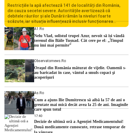
Restricțiile la apă afectează 141 de localități din România,
din cauza secetei severe. Autoritățile avertizează că
debitele râurilor și ale Dunării rămân la niveluri foarte
scăzute, iar situația influențează inclusiv funcționarea
Centralei Nucleare de la Cernavodă. România se confruntă
A1.ro
cu una dintre cele mai dificile perioade din punct de vedere
Nelu Vlad, solistul trupei Azur, nevoit să își vândă
hidrologic din ultimii ani. Lipsa […]
terenul din Băile Tușnad. Cât cere pe el: „Timpul
nu îmi mai permite”
Observatornews.ro
Oraşul din România măturat de vijelie. Oamenii s-
au baricadat în case, vântul a smuls copaci şi
acoperişuri
As.ro
Cum a ajuns Ilie Dumitrescu să aibă la 57 de ani o
greutate mai mică decât avea la 25 de ani. Imaginile
care spun totul
17:40
Decizie de ultimă oră a Agenției Medicamentului!
Două medicamente cunoscute, retrase temporar de
la vânzare