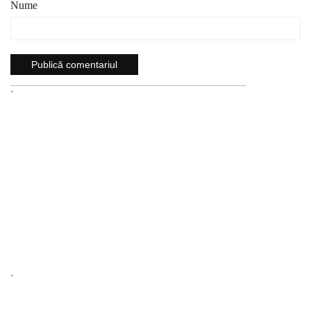
Nume
`
`