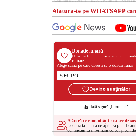
Comisia Europeana
Export România
Gaze Na
Alătură-te pe
WHATSAPP
can
Donație lunară
Donează lunar pentru susținerea jurnal
calitate
Alege suma pe care dorești să o donezi lunar
Devino susținător
Plată sigură și protejată
Alătură-te comunității noastre de sus
Donația ta lunară ne ajută să planificăm 
continuăm să informăm corect și echidis