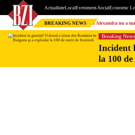
Actualitate
Local
Eveniment-Social
Economic Lo
BREAKING NEWS
Nici Alexandra nu a mai 
Breaking New
Incident 
la 100 de