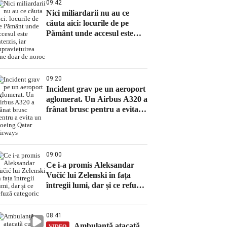
09:42
Nici miliardarii nu au ce
căuta aici: locurile de pe
Pământ unde accesul este
interzis, iar supraviețuirea
ține doar de noroc
09:20
Incident grav pe un aeroport
aglomerat. Un Airbus A320 a
frânat brusc pentru a evita
un Boeing Qatar Airways
09:00
Ce i-a promis Aleksandar
Vučić lui Zelenski în fața
întregii lumi, dar și ce refuză
categoric
08:41
Ambulanță atacată
VIDEO