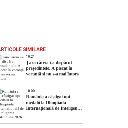
ARTICOLE SIMILARE
10:21
Țara căreia i-a dispărut
președintele. A plecat în
vacanță și nu s-a mai întors
10:00
România a câștigat opt
medalii la Olimpiada
Internațională de Inteligență
Artificială 2026