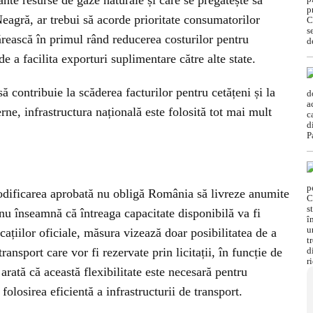
te resurse de gaze naturale și care se pregătește să
agră, ar trebui să acorde prioritate consumatorilor
ărească în primul rând reducerea costurilor pentru
e a facilita exporturi suplimentare către alte state.
 contribuie la scăderea facturilor pentru cetățeni și la
erne, infrastructura națională este folosită tot mai mult
dificarea aprobată nu obligă România să livreze anumite
 nu înseamnă că întreaga capacitate disponibilă va fi
icațiilor oficiale, măsura vizează doar posibilitatea de a
transport care vor fi rezervate prin licitații, în funcție de
rată că această flexibilitate este necesară pentru
folosirea eficientă a infrastructurii de transport.