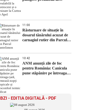
Cotroceni și o sesizare la
Curtea de Apel
11:00
Răsturnare de situație în
dosarul tânărului acuzat de
carnagiul rutier din Parcul
Pantelimon
10:42
ANM anunță zile de foc
pentru România: Canicula
pune stăpânire pe întreaga
țară, urmează nopți tropicale
și disconfort termic ridicat
BZI - EDITIA DIGITALĂ - PDF
08 august 2026