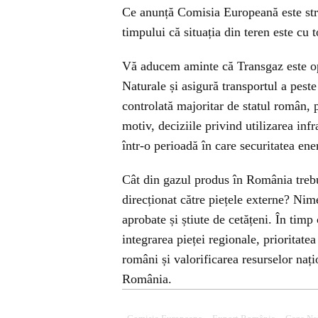
Ce anunță Comisia Europeană este stri
timpului că situația din teren este cu t
Vă aducem aminte că Transgaz este op
Naturale și asigură transportul a pe
controlată majoritar de statul român, 
motiv, deciziile privind utilizarea infr
într-o perioadă în care securitatea en
Cât din gazul produs în România trebu
direcționat către piețele externe? Nime
aprobate și știute de cetățeni. În timp
integrarea pieței regionale, prioritatea
români și valorificarea resurselor nați
România.