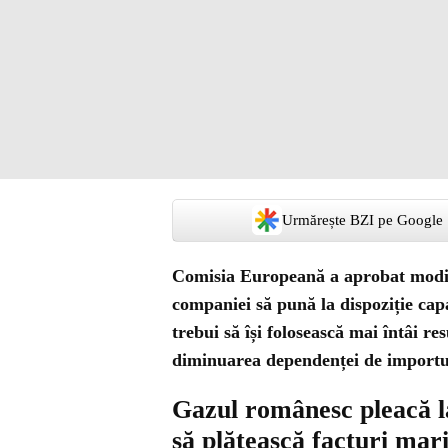
Urmărește BZI pe Google
Comisia Europeană a aprobat modi
companiei să pună la dispoziție cap
trebui să își folosească mai întâi re
diminuarea dependenței de importu
Gazul românesc pleacă la
să plătească facturi mar