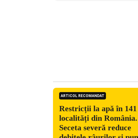
ARTICOL RECOMANDAT
Restricții la apă în 141
localități din România.
Seceta severă reduce
debitele râurilor și pu