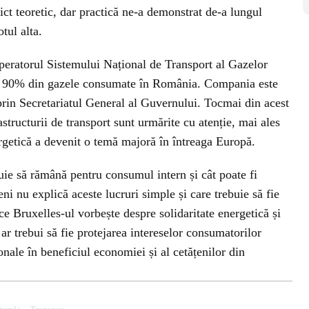
ct teoretic, dar practică ne-a demonstrat de-a lungul
otul alta.
eratorul Sistemului Național de Transport al Gazelor
ste 90% din gazele consumate în România. Compania este
prin Secretariatul General al Guvernului. Tocmai din acest
astructurii de transport sunt urmărite cu atenție, mai ales
ergetică a devenit o temă majoră în întreaga Europă.
ie să rămână pentru consumul intern și cât poate fi
ni nu explică aceste lucruri simple și care trebuie să fie
 ce Bruxelles-ul vorbește despre solidaritate energetică și
 ar trebui să fie protejarea intereselor consumatorilor
onale în beneficiul economiei și al cetățenilor din