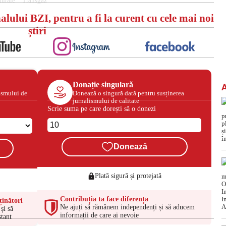
turale
Transgaz
alului BZI, pentru a fi la curent cu cele mai noi
știri
Donație singulară
ismului de
Donează o singură dată pentru susținerea
jurnalismului de calitate
Scrie suma pe care dorești să o donezi
Donează
Plată sigură și protejată
Contribuția ta face diferența
ținători
Ne ajuți să rămânem independenți și să aducem
și să
informații de care ai nevoie
tant