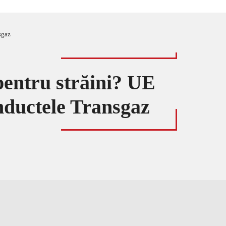
sgaz
entru străini? UE
nductele Transgaz