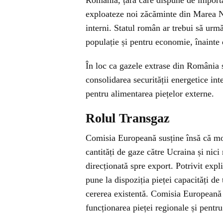
România, țară care dispune de importan
exploateze noi zăcăminte din Marea Ne
interni. Statul român ar trebui să urm
populație și pentru economie, înainte d
În loc ca gazele extrase din România să
consolidarea securității energetice int
pentru alimentarea piețelor externe.
Rolul Transgaz
Comisia Europeană susține însă că mo
cantități de gaze către Ucraina și nici
direcționată spre export. Potrivit expl
pune la dispoziția pieței capacități de 
cererea existentă. Comisia Europeană a
funcționarea pieței regionale și pentru 