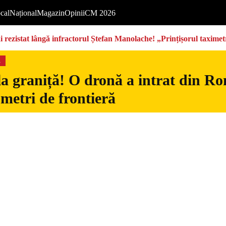
cal
Național
Magazin
Opinii
CM 2026
rezistat lângă infractorul Ștefan Manolache! „Prințișorul taximetri
s
la graniță! O dronă a intrat din Ro
 metri de frontieră