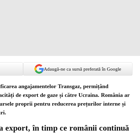
Adaugă-ne ca sursă preferată în Google
ficarea angajamentelor Transgaz, permițând
acități de export de gaze și către Ucraina. România ar
sursele proprii pentru reducerea prețurilor interne și
ri.
 export, în timp ce românii continuă
i