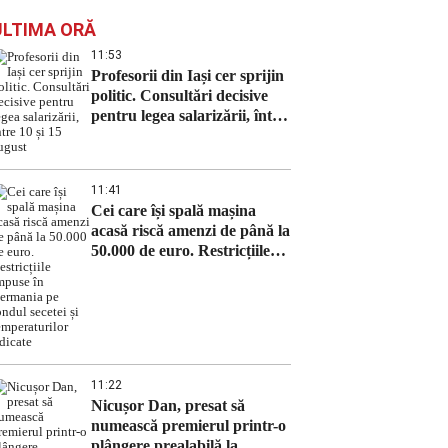
ULTIMA ORĂ
11:53
Profesorii din Iași cer sprijin
politic. Consultări decisive
pentru legea salarizării, între
10 și 15 august
11:41
Cei care își spală mașina
acasă riscă amenzi de până la
50.000 de euro. Restricțiile
impuse în Germania pe
fondul secetei și
temperaturilor ridicate
11:22
Nicușor Dan, presat să
numească premierul printr-o
plângere prealabilă la