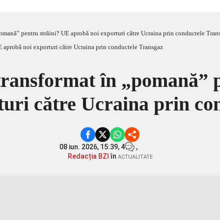
omană” pentru străini? UE aprobă noi exporturi către Ucraina prin conductele Tran
transformat în „pomană” p
turi către Ucraina prin co
08 iun. 2026, 15:39,
4
,
Redacția BZI
în
ACTUALITATE