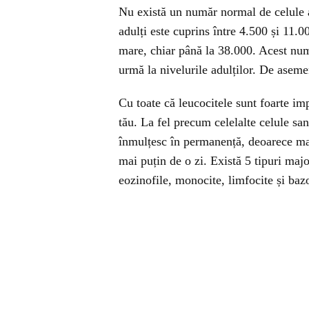
Nu există un număr normal de celule 
adulți este cuprins între 4.500 și 11
mare, chiar până la 38.000. Acest num
urmă la nivelurile adulților. De asem
Cu toate că leucocitele sunt foarte i
tău. La fel precum celelalte celule s
înmulțesc în permanență, deoarece majo
mai puțin de o zi. Există 5 tipuri maj
eozinofile, monocite, limfocite și bazo