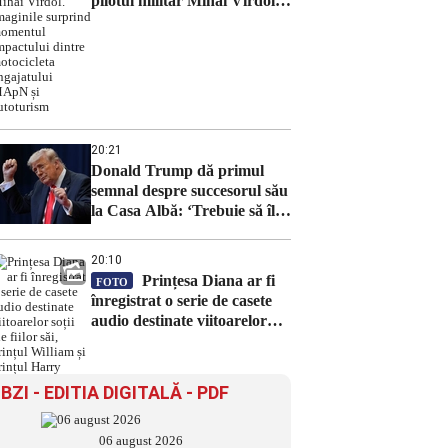
pilotul militar Mihai Vîrdol.
Imaginile surprind momentul
impactului dintre motocicleta
angajatului MApN și
autoturism
20:21
Donald Trump dă primul
semnal despre succesorul său
la Casa Albă: ‘Trebuie să îl
alegem pe J.D. Vance’
20:10
Prințesa Diana ar fi
FOTO
înregistrat o serie de casete
audio destinate viitoarelor
soții ale fiilor săi, prințul
William și prințul Harry
BZI - EDITIA DIGITALĂ - PDF
06 august 2026