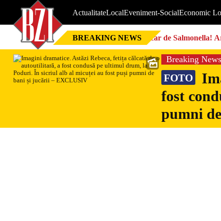
Actualitate
Local
Eveniment-Social
Economic Lo
BREAKING NEWS
Focar de Salmonella! Ar
Breaking New
Ima
FOTO
fost cond
pumni de