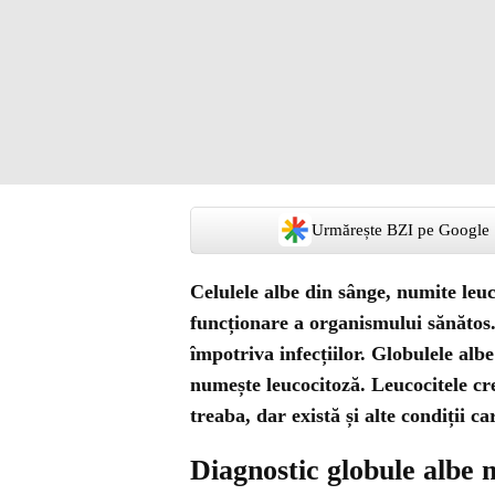
Urmărește BZI pe Google
Celulele albe din sânge, numite leu
funcționare a organismului sănătos. 
împotriva infecțiilor. Globulele alb
numește leucocitoză. Leucocitele cr
treaba, dar există și alte condiții ca
Diagnostic globule albe 