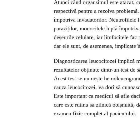
Atunci când organsimul este atacat, c
respectivă pentru a rezolva problemă. D
împotriva invadatorilor. Neutrofilele l
paraziților, monocitele luptă împotriv
deșeurile celulare, iar limfocitele fac 
dar ele sunt, de asemenea, implicate 
Diagnosticarea leucocitozei implică m
rezultatelor obținute dintr-un test de 
Acest test se numește hemoleucogramă
cauza leucocitozei, va dori să cunoasc
Este important ca medicul să afle dacă 
care este rutina sa zilnică obișnuită,
examen fizic complet al pacientului.