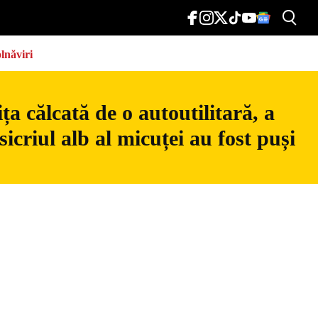
lnăviri
a călcată de o autoutilitară, a
icriul alb al micuței au fost puși