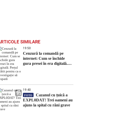
ARTICOLE SIMILARE
19:50
Cenzură la comandă pe
internet: Cum se închide
gura presei în era digitală.
Prețul plătit pentru ca o
investigație să dispară
19:40
Cazanul cu țuică a
FOTO
EXPL0DAT! Trei oameni au
ajuns la spital cu răni grave