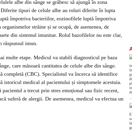
elulele albe din sânge se grăbesc să ajungă în zona
iferite tipuri de celule albe au roluri diferite în lupta
uptă împotriva bacteriilor, eozinofilele luptă împotriva
a organismelor străine și se ocupă, de asemenea, de
parte din sistemul imunitar. Rolul bazofilelor nu este clar,
în răspunsul imun.
ai multe etape. Medicul va stabili diagnosticul pe baza
sânge, care măsoară cantitatea de celule albe din sânge.
 completă (CBC). Specialistul va încerca să identifice
ă istoricul medical al pacientului și simptomele acestuia.
pacientul a trecut prin stres emoțional sau fizic recent,
 dacă suferă de alergii. De asemenea, medicul va efectua un