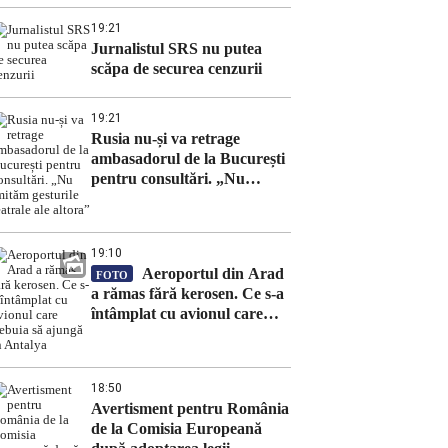
19:21
Jurnalistul SRS nu putea
scăpa de securea cenzurii
19:21
Rusia nu-și va retrage
ambasadorul de la București
pentru consultări. „Nu
imităm gesturile teatrale ale
altora”
19:10
Aeroportul din Arad
FOTO
a rămas fără kerosen. Ce s-a
întâmplat cu avionul care
trebuia să ajungă în Antalya
18:50
Avertisment pentru România
de la Comisia Europeană