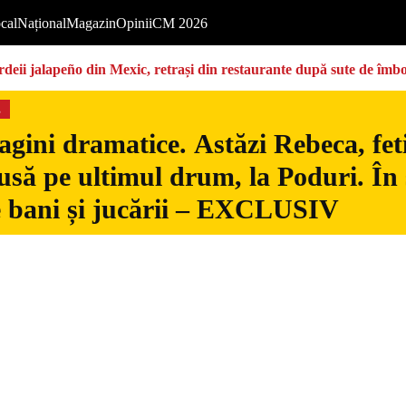
cal
Național
Magazin
Opinii
CM 2026
deii jalapeño din Mexic, retrași din restaurante după sute de îmbo
s
gini dramatice. Astăzi Rebeca, fetiț
usă pe ultimul drum, la Poduri. În s
 bani și jucării – EXCLUSIV