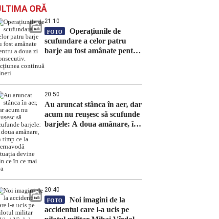
ULTIMA ORĂ
21:10
Operațiunile de
FOTO
scufundare a celor patru
barje au fost amânate pentru
a doua zi consecutiv.
Acțiunea continuă vineri
20:50
Au aruncat stânca în aer, dar
acum nu reușesc să scufunde
barjele: A doua amânare, în
timp ce la Cernavodă situația
devine din ce în ce mai rea
20:40
Noi imagini de la
FOTO
accidentul care l-a ucis pe