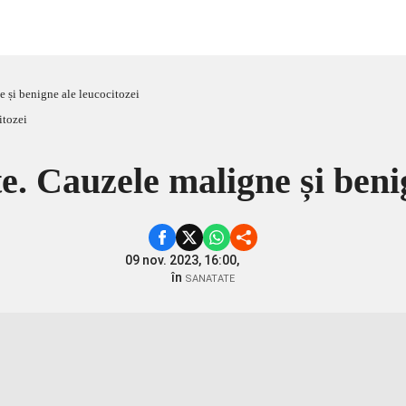
 și benigne ale leucocitozei
e. Cauzele maligne și benig
09 nov. 2023, 16:00,
în
SANATATE