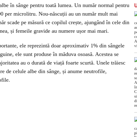
albe în sânge pentru toată lumea. Un număr normal pentru
.000 per microlitru. Nou-născuții au un număr mult mai
ăr scade pe măsură ce copilul crește, ajungând în cele din
enea, și femeile gravide au numere ușor mai mari.
mportante, ele reprezintă doar aproximativ 1% din sângele
anguine, ele sunt produse în măduva osoasă. Acestea se
ritatea au o durată de viață foarte scurtă. Unele trăiesc
ore de celule albe din sânge, și anume neutrofile,
file.