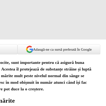
Adaugă-ne ca sursă preferată în Google
cocite, sunt importante pentru că asigură buna
Acestea îl protejează de substanțe străine și luptă
e mărite mult peste nivelul normal din sânge se
esc în mod obișnuit în număr atunci când își fac
re pot duce la o creștere.
mărite