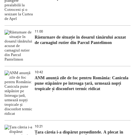
11:00
Răsturnare de situație în dosarul tânărului acuzat
de carnagiul rutier din Parcul Pantelimon
10:42
ANM anunță zile de foc pentru România: Canicula
pune stăpânire pe întreaga țară, urmează nopți
tropicale și disconfort termic ridicat
10:21
Țara căreia i-a dispărut președintele. A plecat în