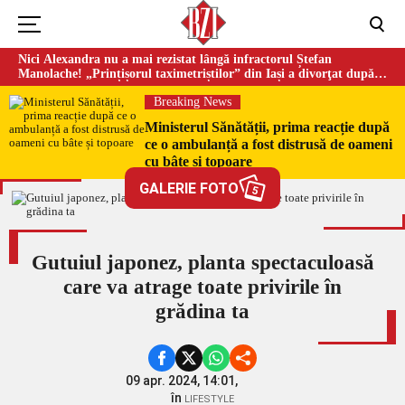
Nici Alexandra nu a mai rezistat lângă infractorul Ștefan
Manolache! „Prințișorul taximetriștilor” din Iași a divorţat după
doi ani de căsnicie
Breaking News
Ministerul Sănătății, prima reacție după
ce o ambulanță a fost distrusă de oameni
cu bâte și topoare
GALERIE FOTO
5
Gutuiul japonez, planta spectaculoasă
care va atrage toate privirile în
grădina ta
09 apr. 2024, 14:01,
în
LIFESTYLE