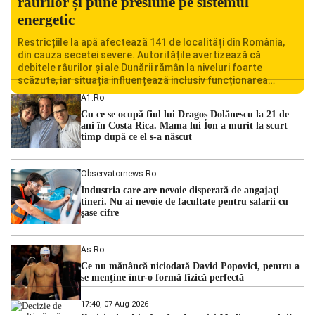
râurilor și pune presiune pe sistemul
energetic
Restricțiile la apă afectează 141 de localități din România,
din cauza secetei severe. Autoritățile avertizează că
debitele râurilor și ale Dunării rămân la niveluri foarte
scăzute, iar situația influențează inclusiv funcționarea
Centralei Nucleare de la Cernavodă. România se confruntă
A1.ro
cu una dintre cele mai dificile perioade din punct de vedere
Cu ce se ocupă fiul lui Dragoș Dolănescu la 21 de
hidrologic din ultimii ani. Lipsa […]
ani în Costa Rica. Mama lui Ion a murit la scurt
timp după ce el s-a născut
Observatornews.ro
Industria care are nevoie disperată de angajaţi
tineri. Nu ai nevoie de facultate pentru salarii cu
şase cifre
As.ro
Ce nu mănâncă niciodată David Popovici, pentru a
se menţine într-o formă fizică perfectă
17:40, 07 Aug 2026