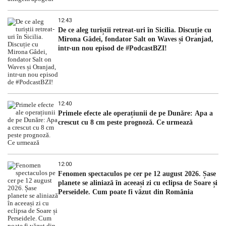
12:43
De ce aleg turiștii retreat-uri în Sicilia. Discuție cu
Mirona Gâdei, fondator Salt on Waves și Oranjad,
intr-un nou episod de #PodcastBZI!
12:40
Primele efecte ale operațiunii de pe Dunăre: Apa a
crescut cu 8 cm peste prognoză. Ce urmează
12:00
Fenomen spectaculos pe cer pe 12 august 2026. Șase
planete se aliniază în aceeași zi cu eclipsa de Soare și
Perseidele. Cum poate fi văzut din România