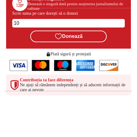
Donează o singură dată pentru susținerea jurnalismului de
calitate
Scrie suma pe care dorești să o donezi
Donează
Plată sigură și protejată
Contribuția ta face diferența
Ne ajuți să rămânem independenți și să aducem informații de
care ai nevoie