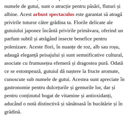
numele de gutui, sunt o atracție pentru păsări, fluturi și
albine. Acest
arbust spectaculos
este garantat să atragă
privirile tuturor către grădina ta. Florile delicate ale
gutuiului japonez încântă privirile primăvara, oferind un
parfum subtil și atrăgând insecte benefice pentru
polenizare. Aceste flori, în nuanțe de roz, alb sau roșu,
adaugă eleganță peisajului și sunt semnificative cultural,
asociate cu frumusețea efemeră și dragostea pură. Odată
ce se estompează, gutuiul dă naștere la fructe aromate,
cunoscute sub numele de gutui. Acestea sunt apreciate în
gastronomie pentru dulcețurile și gemurile lor, dar și
pentru conținutul bogat de vitamine și antioxidanți,
aducând o notă distinctivă și sănătoasă în bucătărie și în
grădină.