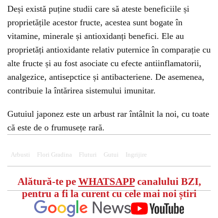
Deși există puține studii care să ateste beneficiile și
proprietățile acestor fructe, acestea sunt bogate în
vitamine, minerale și antioxidanți benefici. Ele au
proprietăți antioxidante relativ puternice în comparație cu
alte fructe și au fost asociate cu efecte antiinflamatorii,
analgezice, antisepctice și antibacteriene. De asemenea,
contribuie la întărirea sistemului imunitar.
Gutuiul japonez este un arbust rar întâlnit la noi, cu toate
că este de o frumusețe rară.
Arbusti
Flori Gradina
Fluturi
Gutui
Ingrijire
Alătură-te pe
WHATSAPP
canalului BZI,
pentru a fi la curent cu cele mai noi știri