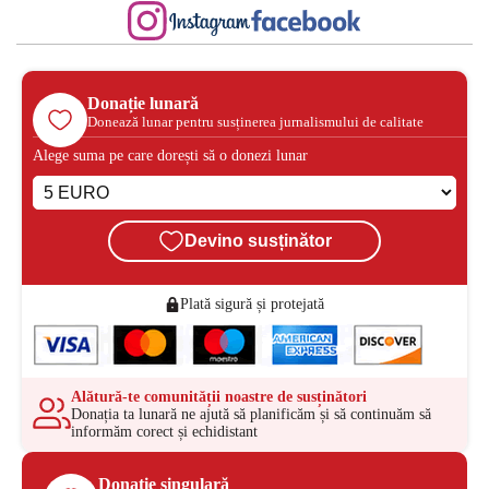
Donație lunară
Donează lunar pentru susținerea jurnalismului de calitate
Alege suma pe care dorești să o donezi lunar
Devino susținător
Plată sigură și protejată
Alătură-te comunității noastre de susținători
Donația ta lunară ne ajută să planificăm și să continuăm să
informăm corect și echidistant
Donație singulară