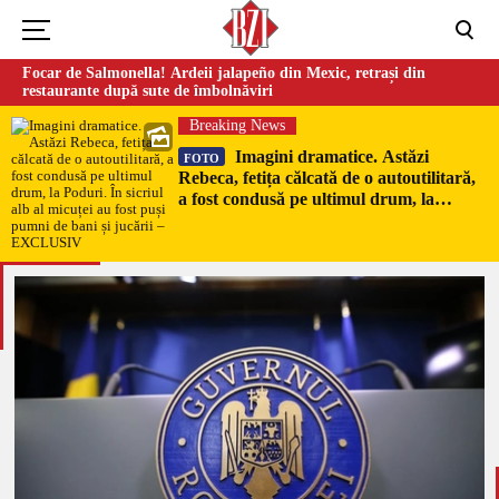
Focar de Salmonella! Ardeii jalapeño din Mexic, retrași din
restaurante după sute de îmbolnăviri
Breaking News
Imagini dramatice. Astăzi
FOTO
Rebeca, fetița călcată de o autoutilitară,
a fost condusă pe ultimul drum, la
Poduri. În sicriul alb al micuței au fost
puși pumni de bani și jucării –
EXCLUSIV