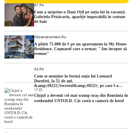
persoane sunt acuzați de acțiuni îndreptate împotriva
A1.ro
ordinii constituționale. În ședința din camera preliminară,
Cum a surprins-o Dani Oțil pe soția lui în vacanță.
judecătorii de la instanța supremă au […]
Gabriela Prisăcariu, apariție impecabilă în costum
de baie
Observatornews.ro
A plătit 75.000 de € pe un apartament la My Home
Residence. Coşmarul care a urmat: "Am început să
tremur"
As.ro
Cum se menţine în formă soţia lui Leonard
Doroftei, la 51 de ani.
&amp;#8222;Secretul&amp;#8221; pe care l-a
17:22
dezvăluit
Clujul a devenit cel mai scump oraș din România în
weekendul UNTOLD. Cât costă o cameră de hotel