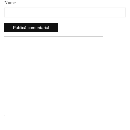
Nume
`
`