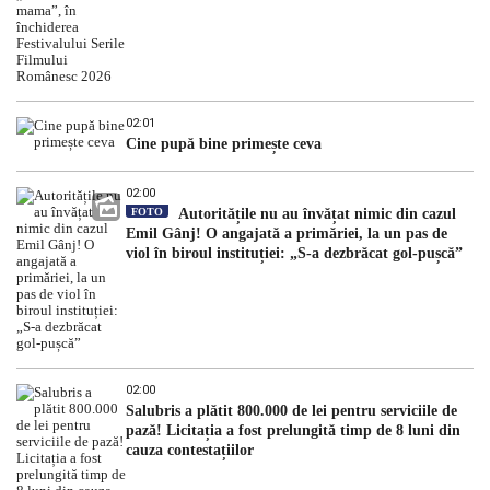
02:01
Cine pupă bine primește ceva
02:00
FOTO
Autoritățile nu au învățat nimic din cazul
Emil Gânj! O angajată a primăriei, la un pas de
viol în biroul instituției: „S-a dezbrăcat gol-pușcă”
02:00
Salubris a plătit 800.000 de lei pentru serviciile de
pază! Licitația a fost prelungită timp de 8 luni din
cauza contestațiilor