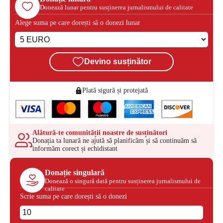
Donează lunar pentru susținerea jurnalismului de calitate
Alege suma pe care dorești să o donezi lunar
Devino susținător
Plată sigură și protejată
Alătură-te comunității noastre de susținători
Donația ta lunară ne ajută să planificăm și să continuăm să
informăm corect și echidistant
Donație singulară
Donează o singură dată pentru susținerea jurnalismului de
calitate
Scrie suma pe care dorești să o donezi