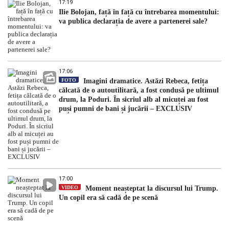
17:19
Ilie Bolojan, față în față cu întrebarea momentului:
va publica declarația de avere a partenerei sale?
17:06
FOTO
Imagini dramatice. Astăzi Rebeca, fetița
călcată de o autoutilitară, a fost condusă pe ultimul
drum, la Poduri. În sicriul alb al micuței au fost
puși pumni de bani și jucării – EXCLUSIV
17:00
VIDEO
Moment neașteptat la discursul lui Trump.
Un copil era să cadă de pe scenă