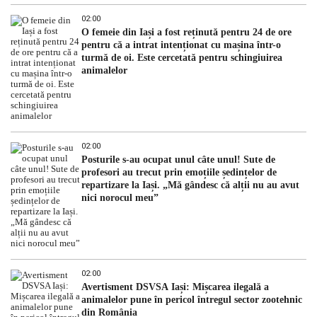
02:00
O femeie din Iași a fost reținută pentru 24 de ore
pentru că a intrat intenționat cu mașina într-o
turmă de oi. Este cercetată pentru schingiuirea
animalelor
02:00
Posturile s-au ocupat unul câte unul! Sute de
profesori au trecut prin emoțiile ședințelor de
repartizare la Iași. „Mă gândesc că alții nu au avut
nici norocul meu”
02:00
Avertisment DSVSA Iași: Mișcarea ilegală a
animalelor pune în pericol întregul sector zootehnic
din România