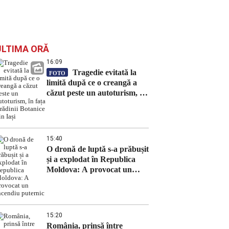
ULTIMA ORĂ
16:09
Tragedie evitată la
FOTO
limită după ce o creangă a
căzut peste un autoturism, în
fața Grădinii Botanice din
Iași
15:40
O dronă de luptă s-a prăbușit
și a explodat în Republica
Moldova: A provocat un
incendiu puternic
15:20
România, prinsă între