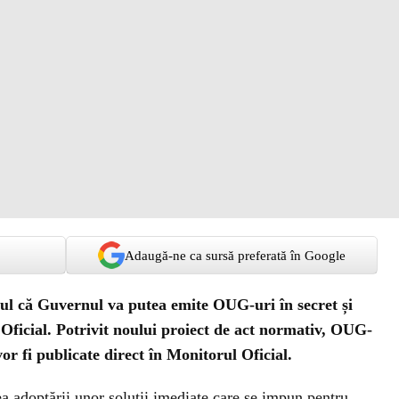
Adaugă-ne ca sursă preferată în Google
tul că Guvernul va putea emite OUG-uri în secret și
 Oficial. Potrivit noului proiect de act normativ, OUG-
 vor fi publicate direct în Monitorul Oficial.
ea adoptării unor soluţii imediate care se impun pentru