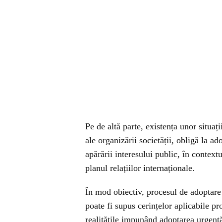
Pe de altă parte, existența unor situaț
ale organizării societății, obligă la a
apărării interesului public, în context
planul relațiilor internaționale.
În mod obiectiv, procesul de adoptare 
poate fi supus cerințelor aplicabile pr
realitățile impunând adoptarea urgent