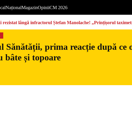
cal
Național
Magazin
Opinii
CM 2026
rezistat lângă infractorul Ștefan Manolache! „Prințișorul taximetri
s
l Sănătății, prima reacție după ce 
 bâte și topoare