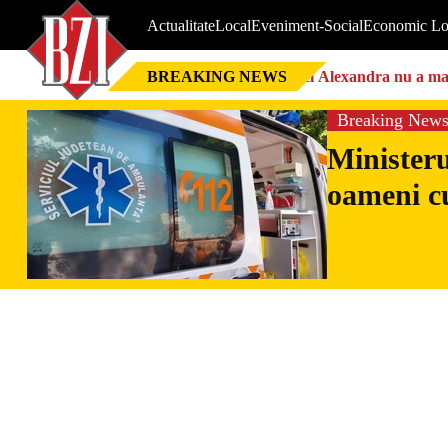
Actualitate
Local
Eveniment-Social
Economic Lo
BREAKING NEWS
Nici Alexandra nu a mai 
Breaking New
Ministeru
oameni cu