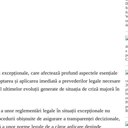
ii excepționale, care afectează profund aspectele esențiale
doptarea și aplicarea imediată a prevederilor legale necesare
ul ultimelor evoluții generate de situația de criză majoră în
a unor reglementări legale în situații excepționale nu
ocedurii obișnuite de asigurare a transparenței decizionale,
ă a unor norme legale de a căror aplicare depinde