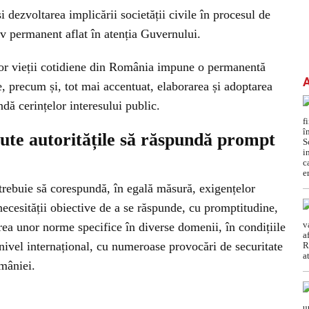
și dezvoltarea implicării societății civile în procesul de
tiv permanent aflat în atenția Guvernului.
lor vieții cotidiene din România impune o permanentă
e, precum și, tot mai accentuat, elaborarea și adoptarea
dă cerințelor interesului public.
jute autoritățile să răspundă prompt
 trebuie să corespundă, în egală măsură, exigențelor
 necesității obiective de a se răspunde, cu promptitudine,
ea unor norme specifice în diverse domenii, în condițiile
 nivel internațional, cu numeroase provocări de securitate
omâniei.