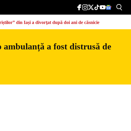
știlor” din Iași a divorţat după doi ani de căsnicie
o ambulanță a fost distrusă de