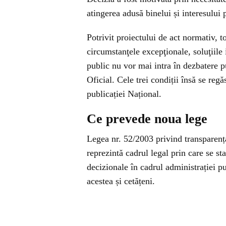
atingerea adusă binelui și interesului 
Potrivit proiectului de act normativ, t
circumstanţele excepţionale, soluţiile
public nu vor mai intra în dezbatere p
Oficial. Cele trei condiții însă se reg
publicației Național.
Ce prevede noua lege
Legea nr. 52/2003 privind transparența
reprezintă cadrul legal prin care se st
decizionale în cadrul administrației pub
acestea și cetățeni.