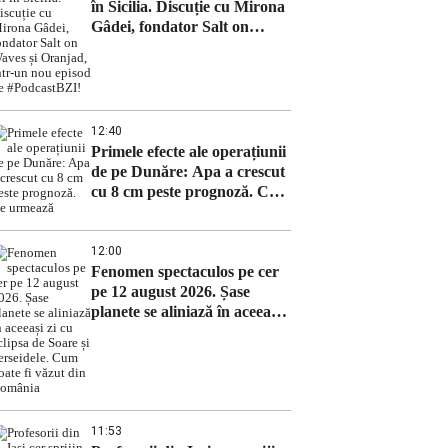
în Sicilia. Discuție cu Mirona
Gâdei, fondator Salt on
Waves și Oranjad, intr-un
nou episod de #PodcastBZI!
12:40
Primele efecte ale operațiunii
de pe Dunăre: Apa a crescut
cu 8 cm peste prognoză. Ce
urmează
12:00
Fenomen spectaculos pe cer
pe 12 august 2026. Șase
planete se aliniază în aceeași
zi cu eclipsa de Soare și
Perseidele. Cum poate fi
văzut din România
11:53