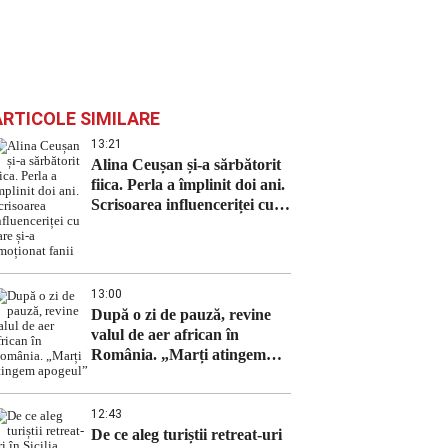
ARTICOLE SIMILARE
13:21
Alina Ceușan și-a sărbătorit
fiica. Perla a împlinit doi ani.
Scrisoarea influenceriței cu
care și-a emoționat fanii
13:00
După o zi de pauză, revine
valul de aer african în
România. „Marți atingem
apogeul”
12:43
De ce aleg turiștii retreat-uri