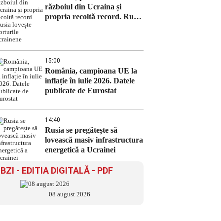
războiul din Ucraina și
propria recoltă record. Rusia
lovește porturile ucrainene
15:00
România, campioana UE la
inflație în iulie 2026. Datele
publicate de Eurostat
14:40
Rusia se pregătește să
lovească masiv infrastructura
energetică a Ucrainei
BZI - EDITIA DIGITALĂ - PDF
08 august 2026