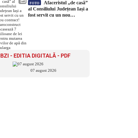
Afaceristul „de casă”
FOTO
al Consiliului Județean Iași a
fost servit cu un nou
contract! Daroconstruct
încasează 7 milioane de lei
pentru mutarea țevilor de
apă din Bularga
BZI - EDITIA DIGITALĂ - PDF
07 august 2026