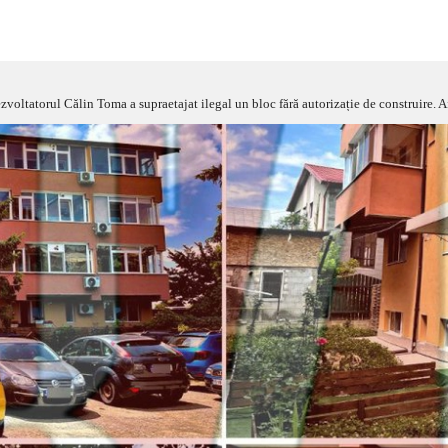
Dezvoltatorul Călin Toma a supraetajat ilegal un bloc fără autorizație de construire