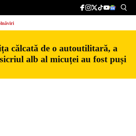
lnăviri
a călcată de o autoutilitară, a
icriul alb al micuței au fost puși