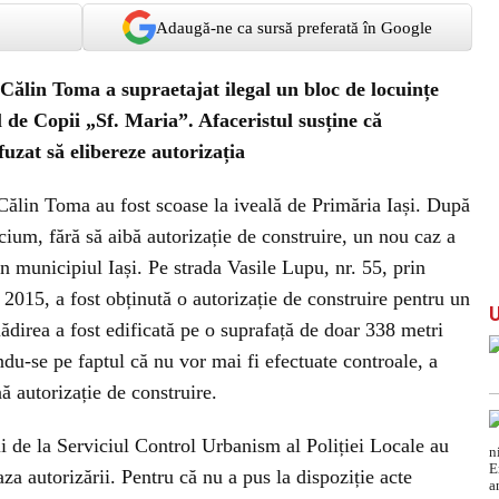
Adaugă-ne ca sursă preferată în Google
 Călin Toma a supraetajat ilegal un bloc de locuințe
l de Copii „Sf. Maria”. Afaceristul susține că
fuzat să elibereze autorizația
r Călin Toma au fost scoase la iveală de Primăria Iași. După
cium, fără să aibă autorizație de construire, un nou caz a
din municipiul Iași. Pe strada Vasile Lupu, nr. 55, prin
2015, a fost obținută o autorizație de construire pentru un
direa a fost edificată pe o suprafață de doar 338 metri
ndu-se pe faptul că nu vor mai fi efectuate controale, a
nă autorizație de construire.
ii de la Serviciul Control Urbanism al Poliției Locale au
aza autorizării. Pentru că nu a pus la dispoziție acte