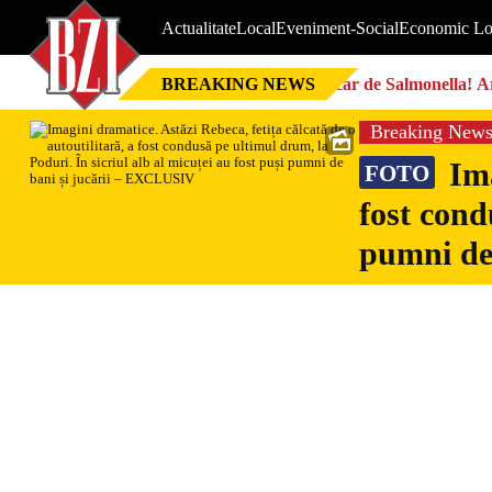
Actualitate
Local
Eveniment-Social
Economic Lo
BREAKING NEWS
Focar de Salmonella! Ar
Breaking New
Ima
FOTO
fost cond
pumni de