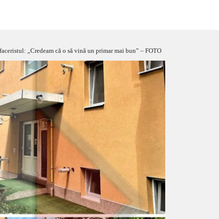
. Afaceristul: „Credeam că o să vină un primar mai bun” – FOTO