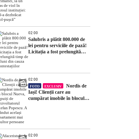
primăriei, la un pas de viol în
biroul instituției: „S-a
dezbrăcat gol-pușcă”
02:00
Salubris a plătit 800.000 de
lei pentru serviciile de pază!
Licitația a fost prelungită
timp de 8 luni din cauza
contestațiilor
02:00
Nordis de
FOTO
EXCLUSIV
Iași! Clienții care au
cumpărat imobile în blocul
Nueva, țepuiți de
dezvoltatorul Ștefan Popescu.
A vândut același apartament
mai multor persoane
02:00