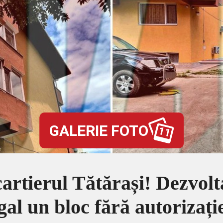
GALERIE FOTO
11
cartierul Tătărași! Dezvol
gal un bloc fără autorizați