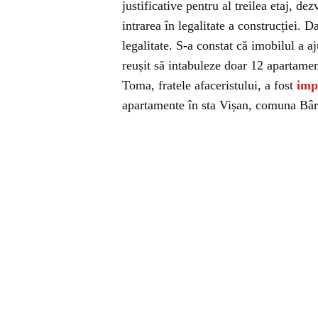
justificative pentru al treilea etaj, de
intrarea în legalitate a construcției. D
legalitate. S-a constat că imobilul a 
reușit să intabuleze doar 12 apartamen
Toma, fratele afaceristului, a fost
imp
apartamente în sta Vișan, comuna Bâ