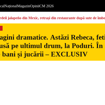
cal
Național
Magazin
Opinii
CM 2026
deii jalapeño din Mexic, retrași din restaurante după sute de îmbo
s
gini dramatice. Astăzi Rebeca, fetiț
usă pe ultimul drum, la Poduri. În s
 bani și jucării – EXCLUSIV