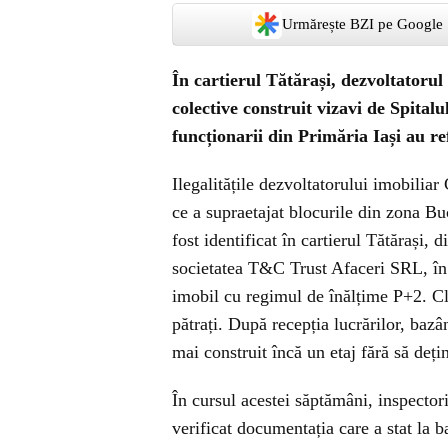
Urmărește BZI pe Google
În cartierul Tătărași, dezvoltatorul
colective construit vizavi de Spitalu
funcționarii din Primăria Iași au re
Ilegalitățile dezvoltatorului imobilia
ce a supraetajat blocurile din zona Bu
fost identificat în cartierul Tătărași, 
societatea T&C Trust Afaceri SRL, în 
imobil cu regimul de înălțime P+2. Clă
pătrați. După recepția lucrărilor, bazâ
mai construit încă un etaj fără să deți
În cursul acestei săptămâni, inspector
verificat documentația care a stat la b