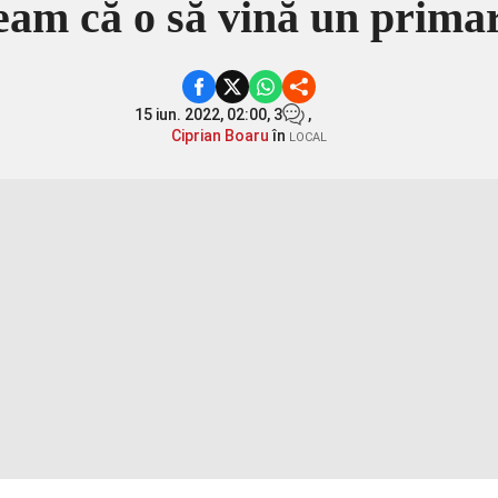
deam că o să vină un prim
15 iun. 2022, 02:00,
3
,
Ciprian Boaru
în
LOCAL