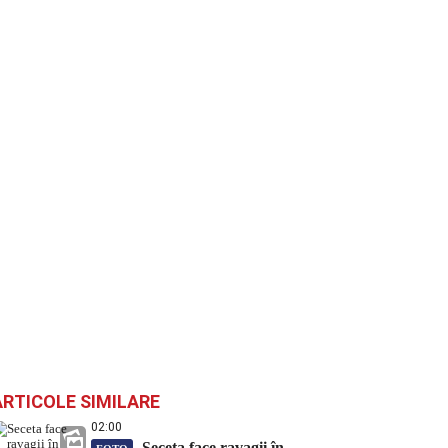
ARTICOLE SIMILARE
02:00
Seceta face ravagii în