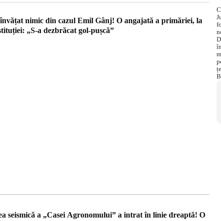
învățat nimic din cazul Emil Gânj! O angajată a primăriei, la
stituției: „S-a dezbrăcat gol-pușcă”
rea seismică a „Casei Agronomului” a intrat în linie dreaptă! O