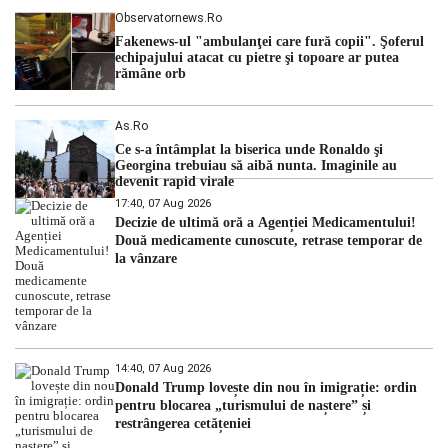
Observatornews.ro
Fakenews-ul "ambulanţei care fură copii". Şoferul
echipajului atacat cu pietre şi topoare ar putea
rămâne orb
As.ro
Ce s-a întâmplat la biserica unde Ronaldo şi
Georgina trebuiau să aibă nunta. Imaginile au
devenit rapid virale
17:40, 07 Aug 2026
Decizie de ultimă oră a Agenției Medicamentului!
Două medicamente cunoscute, retrase temporar de
la vânzare
14:40, 07 Aug 2026
Donald Trump lovește din nou în imigrație: ordin
pentru blocarea „turismului de naștere” și
restrângerea cetățeniei