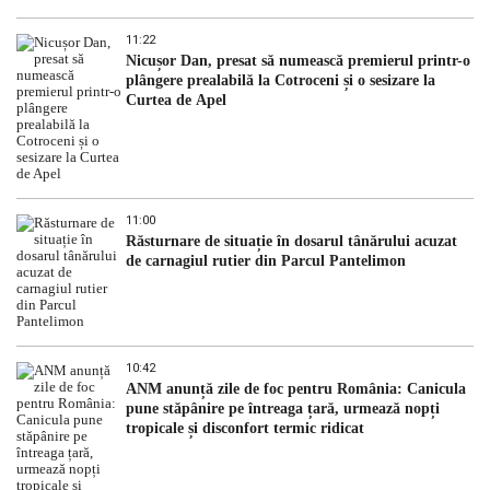
11:22
Nicușor Dan, presat să numească premierul printr-o
plângere prealabilă la Cotroceni și o sesizare la
Curtea de Apel
11:00
Răsturnare de situație în dosarul tânărului acuzat
de carnagiul rutier din Parcul Pantelimon
10:42
ANM anunță zile de foc pentru România: Canicula
pune stăpânire pe întreaga țară, urmează nopți
tropicale și disconfort termic ridicat