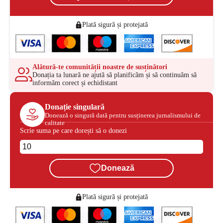
Plată sigură și protejată
Alătură-te comunității noastre de susținători
Donația ta lunară ne ajută să planificăm și să continuăm să
informăm corect și echidistant
Donație singulară
Donează o singură dată pentru susținerea jurnalismului de
calitate
Scrie suma pe care dorești să o donezi
Donează
Plată sigură și protejată