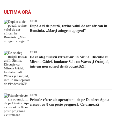
ULTIMA ORĂ
13:00
După o zi de pauză, revine valul de aer african în
România. „Marți atingem apogeul”
12:43
De ce aleg turiștii retreat-uri în Sicilia. Discuție cu
Mirona Gâdei, fondator Salt on Waves și Oranjad,
intr-un nou episod de #PodcastBZI!
12:40
Primele efecte ale operațiunii de pe Dunăre: Apa a
crescut cu 8 cm peste prognoză. Ce urmează