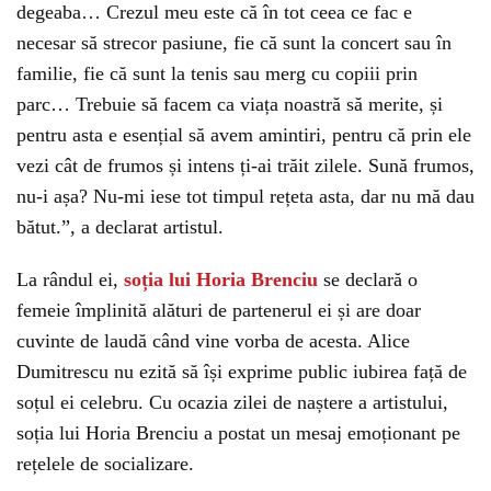
degeaba… Crezul meu este că în tot ceea ce fac e
necesar să strecor pasiune, fie că sunt la concert sau în
familie, fie că sunt la tenis sau merg cu copiii prin
parc… Trebuie să facem ca viața noastră să merite, și
pentru asta e esențial să avem amintiri, pentru că prin ele
vezi cât de frumos și intens ți-ai trăit zilele. Sună frumos,
nu-i așa? Nu-mi iese tot timpul rețeta asta, dar nu mă dau
bătut.”, a declarat artistul.
La rândul ei,
soția lui Horia Brenciu
se declară o
femeie împlinită alături de partenerul ei și are doar
cuvinte de laudă când vine vorba de acesta. Alice
Dumitrescu nu ezită să își exprime public iubirea față de
soțul ei celebru. Cu ocazia zilei de naștere a artistului,
soția lui Horia Brenciu a postat un mesaj emoționant pe
rețelele de socializare.