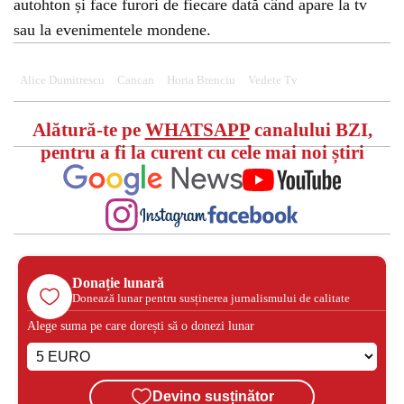
autohton și face furori de fiecare dată când apare la tv
sau la evenimentele mondene.
Alice Dumitrescu
Cancan
Horia Brenciu
Vedete Tv
Alătură-te pe
WHATSAPP
canalului BZI,
pentru a fi la curent cu cele mai noi știri
Donație lunară
Donează lunar pentru susținerea jurnalismului de calitate
Alege suma pe care dorești să o donezi lunar
Devino susținător