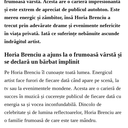
frumoasă vârstă. Acesta are o carieră impresionantă
și este extrem de apreciat de publicul autohton. Este
mereu energic și zâmbitor, însă Horia Brenciu a
trecut prin adevărate drame și evenimente nefericite
în viața privată. Iată ce suferințe nebănuite ascunde
îndrăgitul artist.
Horia Brenciu a ajuns la o frumoasă vârstă și
se declară un bărbat împlinit
Pe Horia Brenciu îl cunoaște toată lumea. Energicul
artist face furori de fiecare dată când apare pe scenă, la
tv sau la evenimentele mondene. Acesta are o carieră de
succes în muzică și cucerește publicul de fiecare dată cu
energia sa și vocea inconfundabilă. Dincolo de
celebritate și de lumina reflectoarelor, Horia Brenciu are
o familie frumoasă de care este tare mândru.