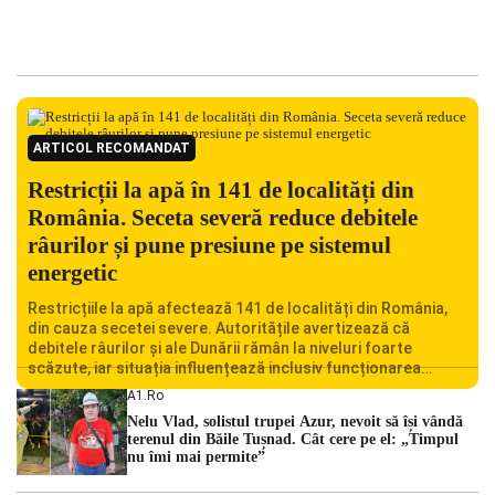
ARTICOL RECOMANDAT
Restricții la apă în 141 de localități din
România. Seceta severă reduce debitele
râurilor și pune presiune pe sistemul
energetic
Restricțiile la apă afectează 141 de localități din România,
din cauza secetei severe. Autoritățile avertizează că
debitele râurilor și ale Dunării rămân la niveluri foarte
scăzute, iar situația influențează inclusiv funcționarea
Centralei Nucleare de la Cernavodă. România se confruntă
A1.ro
cu una dintre cele mai dificile perioade din punct de vedere
Nelu Vlad, solistul trupei Azur, nevoit să își vândă
hidrologic din ultimii ani. Lipsa […]
terenul din Băile Tușnad. Cât cere pe el: „Timpul
nu îmi mai permite”