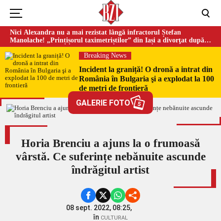
Nici Alexandra nu a mai rezistat lângă infractorul Ștefan
Manolache! „Prințișorul taximetriștilor” din Iași a divorţat după
doi ani de căsnicie
Breaking News
Incident la graniță! O dronă a intrat din
România în Bulgaria şi a explodat la 100
de metri de frontieră
GALERIE FOTO
5
Horia Brenciu a ajuns la o frumoasă
vârstă. Ce suferințe nebănuite ascunde
îndrăgitul artist
08 sept. 2022, 08:25,
în
CULTURAL