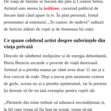
De viața de familie se bucură din plin și Cosmin Seleși.
Artistul este mereu la
înălțime
, cucerind publicul de
fiecare dată când apare la tv. În plan personal, fostul
prezentator al emisiunii ,,Te cunosc de undeva” radiază
de fericire alături de copii și de frumoasa lui soție.
Ce spune celebrul artist despre suferințele din
viața privată
Dincolo de zâmbetul molipsitor și de energia debordantă,
Horia Brenciu ascunde o poveste de viață dureroasă.
Artistul și-a pierdut mama pe când avea doar 11 ani și a
fost crescut de rude. Deși a trecut prin momente extrem
de grele, acesta nu și-a pierdut optimismul, iar în prezent
își dorește să fie un tată exemplar pentru copiii săi.
,,Părintele din mine trebuie să iubească necondiționat și,
la fel cum vreau să fiu bun pe scenă, vreau să-mi