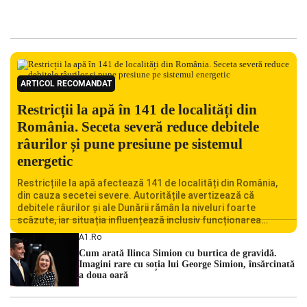
ARTICOL RECOMANDAT
Restricții la apă în 141 de localități din
România. Seceta severă reduce debitele
râurilor și pune presiune pe sistemul
energetic
Restricțiile la apă afectează 141 de localități din România,
din cauza secetei severe. Autoritățile avertizează că
debitele râurilor și ale Dunării rămân la niveluri foarte
scăzute, iar situația influențează inclusiv funcționarea
Centralei Nucleare de la Cernavodă. România se confruntă
A1.ro
cu una dintre cele mai dificile perioade din punct de vedere
Cum arată Ilinca Simion cu burtica de gravidă.
hidrologic din ultimii ani. Lipsa […]
Imagini rare cu soția lui George Simion, însărcinată
a doua oară