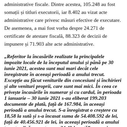
administrative fiscale. Dintre acestea, 105.248 au fost
somații și titluri executorii, iar 8.402 au vizat acte
administrative care privesc măsuri efective de executare.
De asemenea, a mai fost vorba despre 24.271 de
certificate de atestare fiscală, 88.323 de decizii de
impunere și 71.903 alte acte administrative.
„Referitor la încasările realizate la principalele
impozite locale de la începutul anului și până pe 30
iunie 2021, acestea sunt mai mari decât cele
înregistrate în aceeași perioadă a anului trecut.
Excepție au făcut veniturile din concesiuni și închirieri
și alte venituri proprii, care sunt mai mici. În ceea ce
privește încasările în numerar și cu cardul, în perioada
1 ianuarie – 30 iunie 2021 s-au eliberat 199.203
documente de plată, față de 167.984, în aceeași
perioadă a anului trecut. S-a înregistrat o creștere cu
18,58 la sută și s-a încasat suma de 54.408.592 de lei,
față de 40.456.921 de lei, în aceeași perioadă a anului