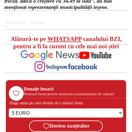
trecut, adică o creștere cu 34,49 la sută”, au mai
menționat reprezentanții municipalității ieșene.
Primaria Iași
Taxe Iași
Alătură-te pe
WHATSAPP
canalului BZI,
pentru a fi la curent cu cele mai noi știri
Donație lunară
Donează lunar pentru susținerea jurnalismului de calitate
Alege suma pe care dorești să o donezi lunar
Devino susținător