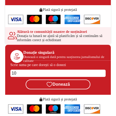
Plată sigură și protejată
Alătură-te comunității noastre de susținători
Donația ta lunară ne ajută să planificăm și să continuăm să
informăm corect și echidistant
Donație singulară
Donează o singură dată pentru susținerea jurnalismului de
calitate
Scrie suma pe care dorești să o donezi
Donează
Plată sigură și protejată