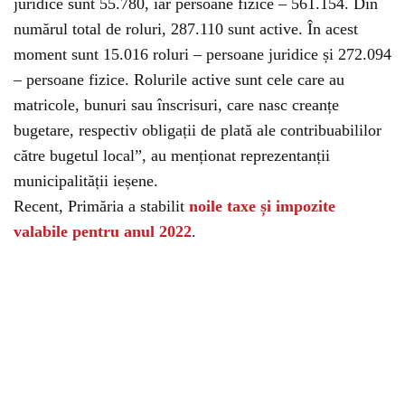
juridice sunt 55.780, iar persoane fizice – 561.154. Din
numărul total de roluri, 287.110 sunt active. În acest
moment sunt 15.016 roluri – persoane juridice și 272.094
– persoane fizice. Rolurile active sunt cele care au
matricole, bunuri sau înscrisuri, care nasc creanțe
bugetare, respectiv obligații de plată ale contribuabililor
către bugetul local”, au menționat reprezentanții
municipalității ieșene.
Recent, Primăria a stabilit
noile taxe și impozite
valabile pentru anul 2022
.