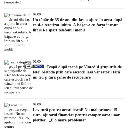
02:00
Un tânăr de 35 de ani din Iași a ajuns în arest după
ce și-a terorizat iubita. A băgat-o cu forța într-un
lift și i-a spart telefonul mobil
02:00
FOTO
Țeapă după țeapă pe Vinted și grupurile de
fete! Metoda prin care escrocii lasă vânzătorii fără
un leu și fără șanse de recuperare
02:00
Lovitură pentru acești ieșeni! Nu mai primesc 15
euro, ajutorul financiar pentru compensarea unor
pierderi. „E o mare problemă”