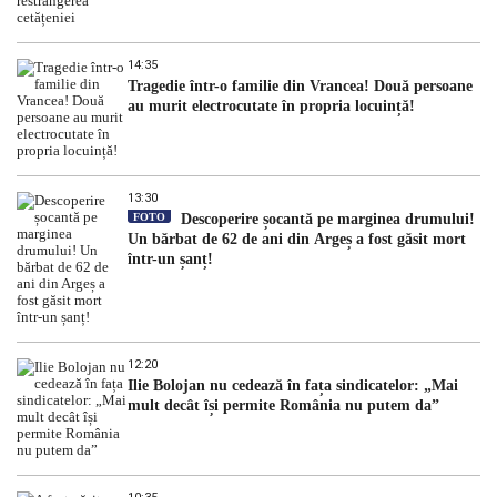
14:35
Tragedie într-o familie din Vrancea! Două persoane
au murit electrocutate în propria locuință!
13:30
FOTO
Descoperire șocantă pe marginea drumului!
Un bărbat de 62 de ani din Argeș a fost găsit mort
într-un șanț!
12:20
Ilie Bolojan nu cedează în fața sindicatelor: „Mai
mult decât își permite România nu putem da”