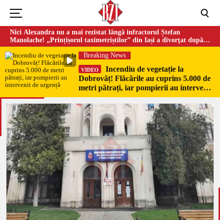
Nici Alexandra nu a mai rezistat lângă infractorul Ștefan
Manolache! „Prințișorul taximetriștilor” din Iași a divorţat după
doi ani de căsnicie
Breaking News
Incendiu de vegetație la
VIDEO
Dobrovăț! Flăcările au cuprins 5.000 de
metri pătrați, iar pompierii au intervenit
de urgență