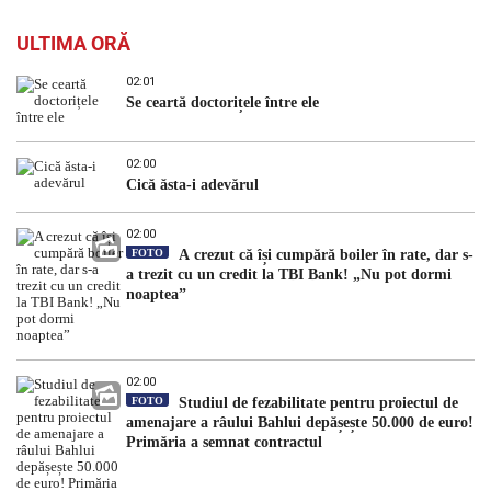
ULTIMA ORĂ
02:01
Se ceartă doctorițele între ele
02:00
Cică ăsta-i adevărul
02:00
FOTO
A crezut că își cumpără boiler în rate, dar s-
a trezit cu un credit la TBI Bank! „Nu pot dormi
noaptea”
02:00
FOTO
Studiul de fezabilitate pentru proiectul de
amenajare a râului Bahlui depășește 50.000 de euro!
Primăria a semnat contractul