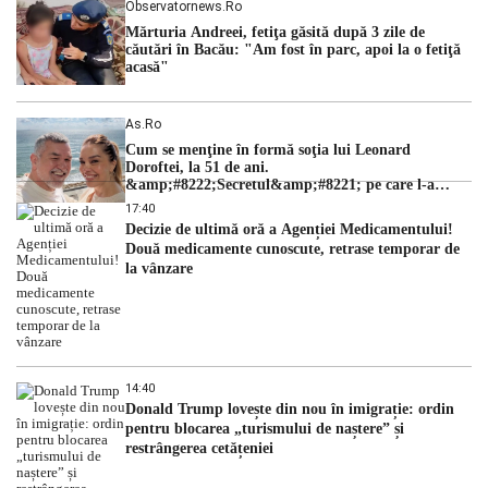
Observatornews.ro
Mărturia Andreei, fetiţa găsită după 3 zile de
căutări în Bacău: "Am fost în parc, apoi la o fetiţă
acasă"
As.ro
Cum se menţine în formă soţia lui Leonard
Doroftei, la 51 de ani.
&amp;#8222;Secretul&amp;#8221; pe care l-a
dezvăluit
17:40
Decizie de ultimă oră a Agenției Medicamentului!
Două medicamente cunoscute, retrase temporar de
la vânzare
14:40
Donald Trump lovește din nou în imigrație: ordin
pentru blocarea „turismului de naștere” și
restrângerea cetățeniei