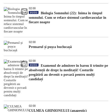
02:00
FOTO
Biologia Somnului (22): Inima în timpul
somnului. Cum se reface sistemul cardiovascular în
fiecare noapte
02:00
Premarul și pușca buclucașă
02:00
FOTO
Examenul de admitere în barou îi trimite pe
absolvenții de drept la meditații! Costurile
pregătirii au devenit o povară pentru mulți
candidați
02:00
CULMEA GHINIONULUI (anapestic)