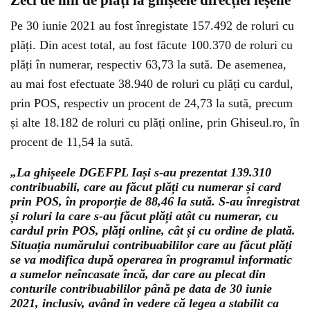
Zeci de mii de plăți la ghișeele direcției ieșene
Pe 30 iunie 2021 au fost înregistate 157.492 de roluri cu
plăți. Din acest total, au fost făcute 100.370 de roluri cu
plăți în numerar, respectiv 63,73 la sută. De asemenea,
au mai fost efectuate 38.940 de roluri cu plăți cu cardul,
prin POS, respectiv un procent de 24,73 la sută, precum
și alte 18.182 de roluri cu plăți online, prin Ghiseul.ro, în
procent de 11,54 la sută.
„La ghișeele DGEFPL Iași s-au prezentat 139.310
contribuabili, care au făcut plăți cu numerar și card
prin POS, în proporție de 88,46 la sută. S-au înregistrat
și roluri la care s-au făcut plăți atât cu numerar, cu
cardul prin POS, plăți online, cât și cu ordine de plată.
Situația numărului contribuabililor care au făcut plăți
se va modifica după operarea în programul informatic
a sumelor neîncasate încă, dar care au plecat din
conturile contribuabililor până pe data de 30 iunie
2021, inclusiv, având în vedere că legea a stabilit ca