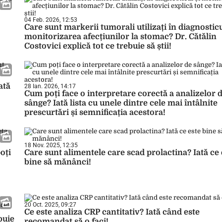
04 Feb. 2026, 12:53
Care sunt markerii tumorali utilizați în diagnosticu
monitorizarea afecțiunilor la stomac? Dr. Cătălin
Costovici explică tot ce trebuie să știi!
ată
28 Ian. 2026, 14:17
Cum poți face o interpretare corectă a analizelor 
sânge? Iată lista cu unele dintre cele mai întâlnite
prescurtări și semnificația acestora!
18 Nov. 2025, 12:35
oți
Care sunt alimentele care scad prolactina? Iată ce 
bine să mănânci!
20 Oct. 2025, 09:27
Ce este analiza CRP cantitativ? Iată când este
buie
recomandat să o faci!