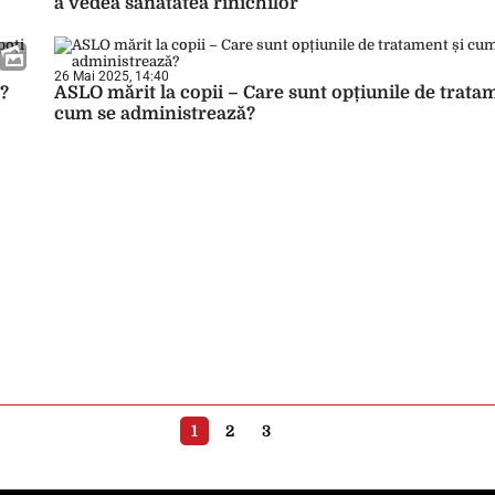
a vedea sănătatea rinichilor
26 Mai 2025, 14:40
i?
ASLO mărit la copii – Care sunt opțiunile de trata
cum se administrează?
1
2
3