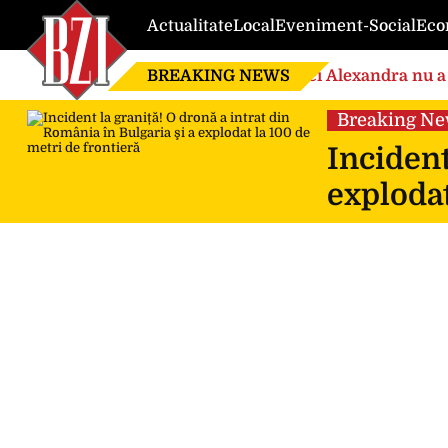
Actualitate
Local
Eveniment-Social
Eco
BREAKING NEWS
Nici Alexandra nu a 
de căsnicie
Breaking N
Incident
explodat