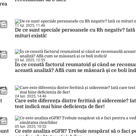
area
11 Iul. 2025, 11:46
De ce sunt speciale persoanele cu Rh negativ? Iată
mituri există!
03 Iul. 2025, 12:55
e
În ce constă factorul reumatoid și când se recom
această analiză? Află cum se măsoară și ce boli ind
24 Iun. 2025, 14:46
t
Care este diferența dintre feritină și sideremie? Ia
test indică mai bine deficiența de fier!
05 Iun. 2025, 10:52
sunt
Ce este analiza eGFR? Trebuie neapărat să o faci p