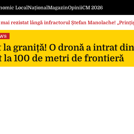
nomic Local
Național
Magazin
Opinii
CM 2026
mai rezistat lângă infractorul Ștefan Manolache! „Prințișo
ews
 la graniță! O dronă a intrat di
 la 100 de metri de frontieră