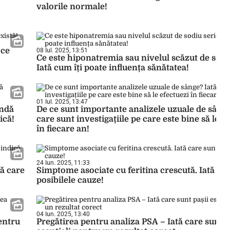
valorile normale!
 ce
08 Iul. 2025, 13:51
Ce este hiponatremia sau nivelul scăzut de sodi
Iată cum îți poate influența sănătatea!
01 Iul. 2025, 13:47
andă
De ce sunt importante analizele uzuale de sânge
ică!
care sunt investigațiile pe care este bine să le e
în fiecare an!
24 Iun. 2025, 11:33
tă care
Simptome asociate cu feritina crescută. Iată ca
posibilele cauze!
04 Iun. 2025, 13:40
entru
Pregătirea pentru analiza PSA – Iată care sunt p