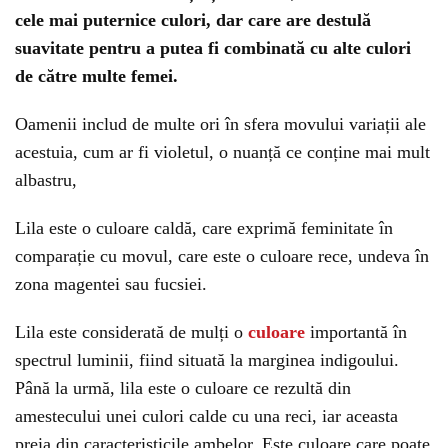
cele mai puternice culori, dar care are destulă
suavitate pentru a putea fi combinată cu alte culori
de către multe femei.
Oamenii includ de multe ori în sfera movului variații ale
acestuia, cum ar fi violetul, o nuanță ce conține mai mult
albastru,
Lila este o culoare caldă, care exprimă feminitate în
comparație cu movul, care este o culoare rece, undeva în
zona magentei sau fucsiei.
Lila este considerată de mulți o
culoare
importantă în
spectrul luminii, fiind situată la marginea indigoului.
Până la urmă, lila este o culoare ce rezultă din
amestecului unei culori calde cu una reci, iar aceasta
preia din caracteristicile ambelor. Este culoare care poate