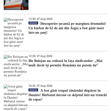
13:30, 07 Aug 2026
FOTO
Descoperire șocantă pe marginea drumului!
Un bărbat de 62 de ani din Argeș a fost găsit mort
într-un șanț!
12:20, 07 Aug 2026
Ilie Bolojan nu cedează în fața sindicatelor: „Mai
mult decât își permite România nu putem da”
10:35, 07 Aug 2026
FOTO
A fost găsit trupul tânărului dispărut în
Dunăre! Bărbatul intrase cu skijetul într-un trunchi
de copac!