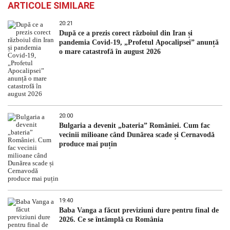
ARTICOLE SIMILARE
20:21
După ce a prezis corect războiul din Iran și
pandemia Covid-19, „Profetul Apocalipsei” anunță
o mare catastrofă în august 2026
20:00
Bulgaria a devenit „bateria” României. Cum fac
vecinii milioane când Dunărea scade și Cernavodă
produce mai puțin
19:40
Baba Vanga a făcut previziuni dure pentru final de
2026. Ce se întâmplă cu România