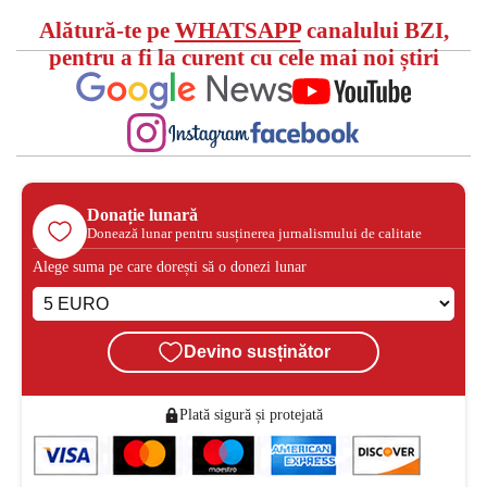
Alătură-te pe
WHATSAPP
canalului BZI,
pentru a fi la curent cu cele mai noi știri
Donație lunară
Donează lunar pentru susținerea jurnalismului de calitate
Alege suma pe care dorești să o donezi lunar
Devino susținător
Plată sigură și protejată