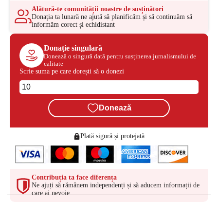
Alătură-te comunității noastre de susținători
Donația ta lunară ne ajută să planificăm și să continuăm să
informăm corect și echidistant
Donație singulară
Donează o singură dată pentru susținerea jurnalismului de
calitate
Scrie suma pe care dorești să o donezi
Donează
Plată sigură și protejată
Contribuția ta face diferența
Ne ajuți să rămânem independenți și să aducem informații de
care ai nevoie