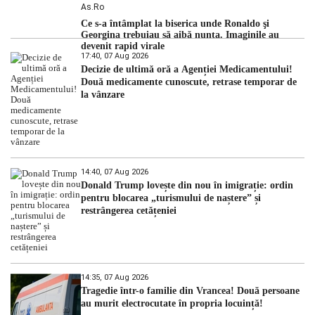
As.ro
Ce s-a întâmplat la biserica unde Ronaldo şi
Georgina trebuiau să aibă nunta. Imaginile au
devenit rapid virale
17:40, 07 Aug 2026
Decizie de ultimă oră a Agenției Medicamentului!
Două medicamente cunoscute, retrase temporar de
la vânzare
14:40, 07 Aug 2026
Donald Trump lovește din nou în imigrație: ordin
pentru blocarea „turismului de naștere” și
restrângerea cetățeniei
14:35, 07 Aug 2026
Tragedie într-o familie din Vrancea! Două persoane
au murit electrocutate în propria locuință!