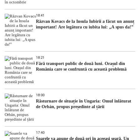
18:41
Răzvan Kovacs de la Insula Iubirii a făcut un anunț
important! Are legătura cu iubita lui: „A spus da!”
18:21
Fără transport public de două luni. Orașul din
România care se confruntă cu această problemă
18:00
Răsturnare de situație în Ungaria: Omul înlăturat
de Orbán, propus președinte al țării
17:40
Soarele va apune de două ori în aceeași seară. Un