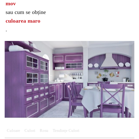
mov
sau cum se obține
culoarea maro
.
Culoare
Culori
Rosu
Tendințe Culori