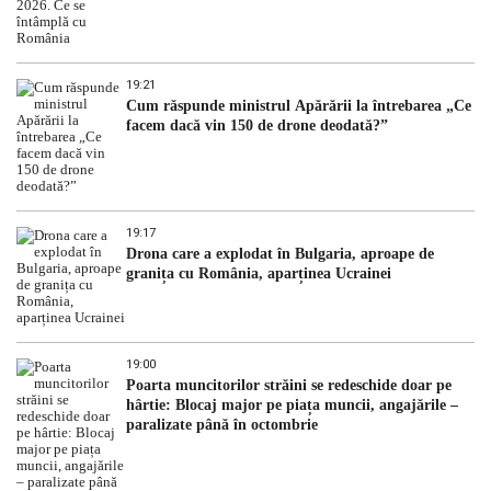
19:21
Cum răspunde ministrul Apărării la întrebarea „Ce
facem dacă vin 150 de drone deodată?”
19:17
Drona care a explodat în Bulgaria, aproape de
granița cu România, aparținea Ucrainei
19:00
Poarta muncitorilor străini se redeschide doar pe
hârtie: Blocaj major pe piața muncii, angajările –
paralizate până în octombrie