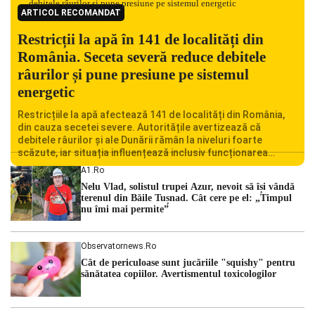
ARTICOL RECOMANDAT
Restricții la apă în 141 de localități din
România. Seceta severă reduce debitele
râurilor și pune presiune pe sistemul
energetic
Restricțiile la apă afectează 141 de localități din România,
din cauza secetei severe. Autoritățile avertizează că
debitele râurilor și ale Dunării rămân la niveluri foarte
scăzute, iar situația influențează inclusiv funcționarea
Centralei Nucleare de la Cernavodă. România se confruntă
A1.ro
cu una dintre cele mai dificile perioade din punct de vedere
Nelu Vlad, solistul trupei Azur, nevoit să își vândă
hidrologic din ultimii ani. Lipsa […]
terenul din Băile Tușnad. Cât cere pe el: „Timpul
nu îmi mai permite”
Observatornews.ro
Cât de periculoase sunt jucăriile "squishy" pentru
sănătatea copiilor. Avertismentul toxicologilor