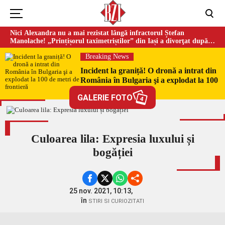
Nici Alexandra nu a mai rezistat lângă infractorul Ștefan
Manolache! „Prințișorul taximetriștilor” din Iași a divorţat după
doi ani de căsnicie
Breaking News
Incident la graniță! O dronă a intrat din
România în Bulgaria şi a explodat la 100
de metri de frontieră
GALERIE FOTO
4
Culoarea lila: Expresia luxului și
bogăției
25 nov. 2021, 10:13,
în
STIRI SI CURIOZITATI