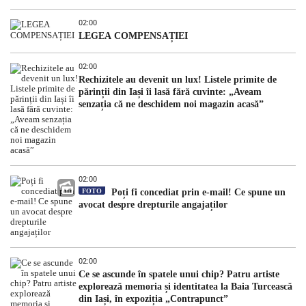
02:00
LEGEA COMPENSAȚIEI
02:00
Rechizitele au devenit un lux! Listele primite de
părinții din Iași îi lasă fără cuvinte: „Aveam
senzația că ne deschidem noi magazin acasă”
02:00
FOTO
Poți fi concediat prin e-mail! Ce spune un
avocat despre drepturile angajaților
02:00
Ce se ascunde în spatele unui chip? Patru artiste
explorează memoria și identitatea la Baia Turcească
din Iași, în expoziția „Contrapunct”