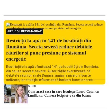
ARTICOL RECOMANDAT
Restricții la apă în 141 de localități din
România. Seceta severă reduce debitele
râurilor și pune presiune pe sistemul
energetic
Restricțiile la apă afectează 141 de localități din România,
din cauza secetei severe. Autoritățile avertizează că
debitele râurilor și ale Dunării rămân la niveluri foarte
scăzute, iar situația influențează inclusiv funcționarea
Centralei Nucleare de la Cernavodă. România se confruntă
A1.ro
cu una dintre cele mai dificile perioade din punct de vedere
Cum arată casa în care locuiește Laura Cosoi cu
hidrologic din ultimii ani. Lipsa […]
familia sa. Camera fetițelor e ca din basme