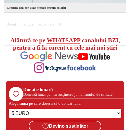
Decorarea unui tort acasă necesită anumite abilități
Desert
Prajitura
Sarbatoare
Tort
Alătură-te pe
WHATSAPP
canalului BZI,
pentru a fi la curent cu cele mai noi știri
Donație lunară
Donează lunar pentru susținerea jurnalismului de calitate
Alege suma pe care dorești să o donezi lunar
Devino susținător