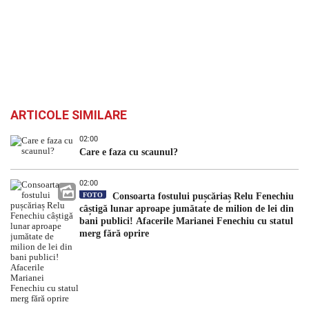
ARTICOLE SIMILARE
02:00
Care e faza cu scaunul?
02:00
FOTO
Consoarta fostului pușcăriaș Relu Fenechiu
câștigă lunar aproape jumătate de milion de lei din
bani publici! Afacerile Marianei Fenechiu cu statul
merg fără oprire