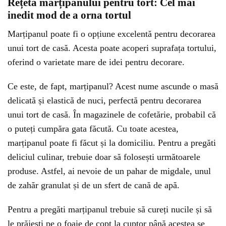
Rețeta marțipanului pentru tort: Cel mai
inedit mod de a orna tortul
Marțipanul poate fi o opțiune excelentă pentru decorarea
unui tort de casă. Acesta poate acoperi suprafața tortului,
oferind o varietate mare de idei pentru decorare.
Ce este, de fapt, marțipanul? Acest nume ascunde o masă
delicată și elastică de nuci, perfectă pentru decorarea
unui tort de casă. În magazinele de cofetărie, probabil că
o puteți cumpăra gata făcută. Cu toate acestea,
marțipanul poate fi făcut și la domiciliu. Pentru a pregăti
deliciul culinar, trebuie doar să folosești următoarele
produse. Astfel, ai nevoie de un pahar de migdale, unul
de zahăr granulat și de un sfert de cană de apă.
Pentru a pregăti marțipanul trebuie să cureți nucile și să
le prăjești pe o foaie de copt la cuptor până acestea se