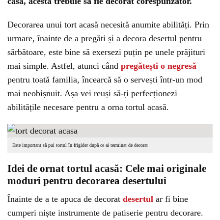
casă, acesta trebuie să fie decorat corespunzător.
Decorarea unui tort acasă necesită anumite abilități. Prin
urmare, înainte de a pregăti și a decora desertul pentru
sărbătoare, este bine să exersezi puțin pe unele prăjituri
mai simple. Astfel, atunci când
pregătești o negresă
pentru toată familia, încearcă să o servești într-un mod
mai neobișnuit. Așa vei reuși să-ți perfecționezi
abilitățile necesare pentru a orna tortul acasă.
Este important să pui tortul în frigider după ce ai terminat de decorat
Idei de ornat tortul acasă: Cele mai originale
moduri pentru decorarea desertului
Înainte de a te apuca de decorat
desertul
ar fi bine
cumperi niște instrumente de patiserie pentru decorare.