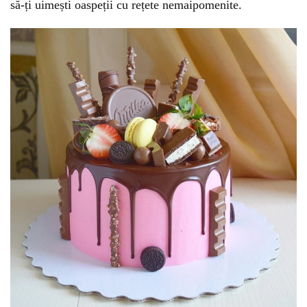
să-ți uimești oaspeții cu rețete nemaipomenite.