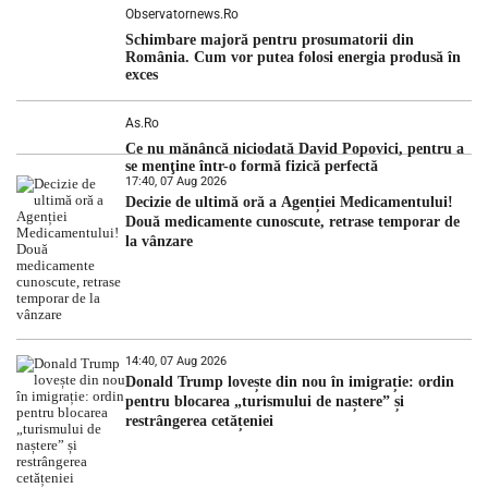
Observatornews.ro
Schimbare majoră pentru prosumatorii din
România. Cum vor putea folosi energia produsă în
exces
As.ro
Ce nu mănâncă niciodată David Popovici, pentru a
se menţine într-o formă fizică perfectă
17:40, 07 Aug 2026
Decizie de ultimă oră a Agenției Medicamentului!
Două medicamente cunoscute, retrase temporar de
la vânzare
14:40, 07 Aug 2026
Donald Trump lovește din nou în imigrație: ordin
pentru blocarea „turismului de naștere” și
restrângerea cetățeniei