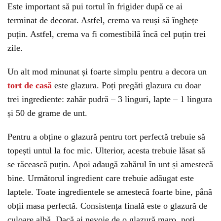
Este important să pui tortul în frigider după ce ai
terminat de decorat. Astfel, crema va reuși să înghețe
puțin. Astfel, crema va fi comestibilă încă cel puțin trei
zile.
Un alt mod minunat și foarte simplu pentru a decora un
tort de casă
este glazura. Poți pregăti glazura cu doar
trei ingrediente: zahăr pudră – 3 linguri, lapte – 1 lingura
și 50 de grame de unt.
Pentru a obține o glazură pentru tort perfectă trebuie să
topești untul la foc mic. Ulterior, acesta trebuie lăsat să
se răcească puțin. Apoi adaugă zahărul în unt și amestecă
bine. Următorul ingredient care trebuie adăugat este
laptele. Toate ingredientele se amestecă foarte bine, până
obții masa perfectă. Consistența finală este o glazură de
culoare albă. Dacă ai nevoie de o glazură maro, poți