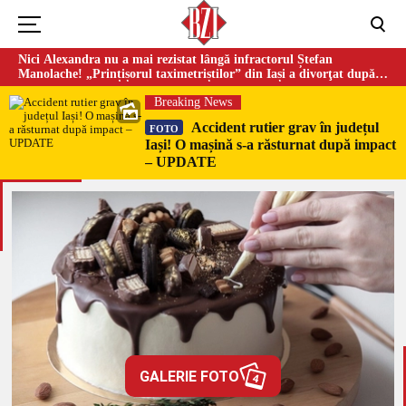
Nici Alexandra nu a mai rezistat lângă infractorul Ștefan
Manolache! „Prințișorul taximetriștilor” din Iași a divorţat după
doi ani de căsnicie
Breaking News
Accident rutier grav în județul
FOTO
Iași! O mașină s-a răsturnat după impact
– UPDATE
GALERIE FOTO
4