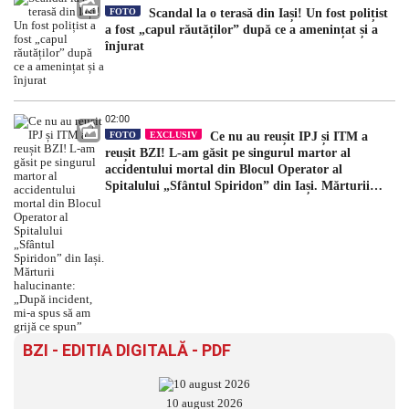
FOTO
Scandal la o terasă din Iași! Un fost polițist
a fost „capul răutăților” după ce a amenințat și a
înjurat
02:00
FOTO
EXCLUSIV
Ce nu au reușit IPJ și ITM a
reușit BZI! L-am găsit pe singurul martor al
accidentului mortal din Blocul Operator al
Spitalului „Sfântul Spiridon” din Iași. Mărturii
halucinante: „După incident, mi-a spus să am grijă
ce spun”
BZI - EDITIA DIGITALĂ - PDF
10 august 2026