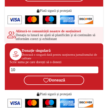
Plată sigură și protejată
Alătură-te comunității noastre de susținători
Donația ta lunară ne ajută să planificăm și să continuăm să
informăm corect și echidistant
Donație singulară
Donează o singură dată pentru susținerea jurnalismului de
calitate
Scrie suma pe care dorești să o donezi
Donează
Plată sigură și protejată