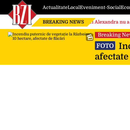
Actualitate
Local
Eveniment-Social
Eco
BREAKING NEWS
Nici Alexandra nu a 
de căsnicie
Breaking N
Inc
FOTO
afectate