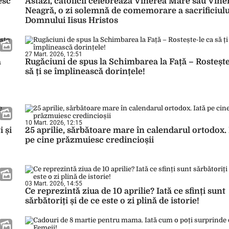
esc
Astăzi, catolicii celebrează Vinerea Mare sau Vine
Neagră, o zi solemnă de comemorare a sacrificiulu
Domnului Iisus Hristos
27 Mart. 2026, 12:51
ă
Rugăciuni de spus la Schimbarea la Față – Rostește
să ți se împlinească dorințele!
10 Mart. 2026, 12:15
i și
25 aprilie, sărbătoare mare în calendarul ortodox. 
pe cine prăzmuiesc credincioșii
03 Mart. 2026, 14:55
Ce reprezintă ziua de 10 aprilie? Iată ce sfinți sunt
sărbătoriți și de ce este o zi plină de istorie!