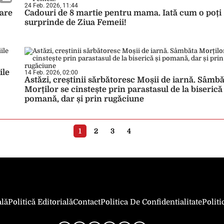
24 Feb. 2026, 11:44
 are
Cadouri de 8 martie pentru mama. Iată cum o poți
surprinde de Ziua Femeii!
ile
14 Feb. 2026, 02:00
Astăzi, creștinii sărbătoresc Moșii de iarnă. Sâmb
Morților se cinstește prin parastasul de la biserică 
pomană, dar și prin rugăciune
1
2
3
4
ală
Politică Editorială
Contact
Politica De Confidentialitate
Polit