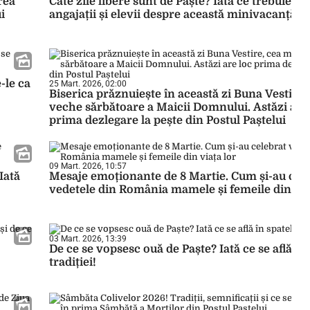
rea
Câte zile libere sunt de Paște? Iată ce trebuie s
i
angajații și elevii despre această minivacanță!
-le ca
25 Mart. 2026, 02:00
Biserica prăznuiește în această zi Buna Vestire,
veche sărbătoare a Maicii Domnului. Astăzi are
prima dezlegare la pește din Postul Paștelui
09 Mart. 2026, 10:57
Iată
Mesaje emoționante de 8 Martie. Cum și-au cel
vedetele din România mamele și femeile din via
03 Mart. 2026, 13:39
De ce se vopsesc ouă de Paște? Iată ce se află în
tradiției!