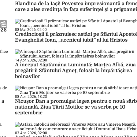
Blandina de la Iași! Povestea impresionantă a feme
care a ales credința în fața suferinței și a prigoanei
026
08 Mai 2026, 02:00
Credincioșii îl prăznuiesc astăzi pe Sfântul Apostol
Evanghelist Ioan, „ucenicul iubit” al lui Hristos
14 Apr. 2026, 02:00
n
A început Săptămâna Luminată: Marțea Albă, ziua
pregătirii Sfântului Agneț, folosit la împărtășirea
bolnavilor
08 Apr. 2026, 13:23
 a
Nicușor Dan a promulgat legea pentru o nouă săr
națională. Ziua Țării Moților se va serba pe 10
septembrie
03 Apr. 2026, 02:00