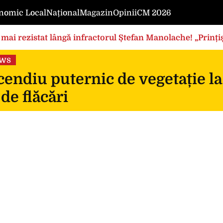
nomic Local
Național
Magazin
Opinii
CM 2026
mai rezistat lângă infractorul Ștefan Manolache! „Prințișo
ews
endiu puternic de vegetație la
 de flăcări