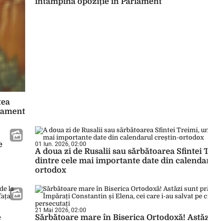
întâmpină opoziție în Parlament
tea
stament
e
01 Iun. 2026, 02:00
A doua zi de Rusalii sau sărbătoarea Sfintei Tre
dintre cele mai importante date din calendarul 
ortodox
21 Mai 2026, 02:00
e
Sărbătoare mare în Biserica Ortodoxă! Astăzi s