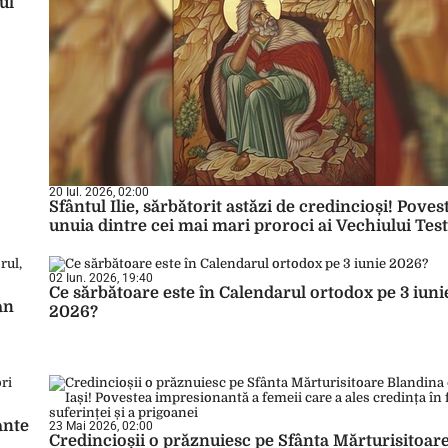
ul
20 Iul. 2026, 02:00
Sfântul Ilie, sărbătorit astăzi de credincioși! Poves
unuia dintre cei mai mari proroci ai Vechiului Te
02 Iun. 2026, 19:40
Ce sărbătoare este în Calendarul ortodox pe 3 iuni
an
2026?
ante
23 Mai 2026, 02:00
Credincioșii o prăznuiesc pe Sfânta Mărturisitoar