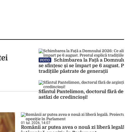
tei
Schimbarea la Față a Domnului 2
FOTO
se sfințesc și se împart pe 6 august. Preo
tradițiile păstrate de generații
Sfântul Pantelimon, doctorul fără de argi
astăzi de credincioși!
01 Iul. 2026, 14:07
Românii ar putea avea o nouă zi liberă legală. P