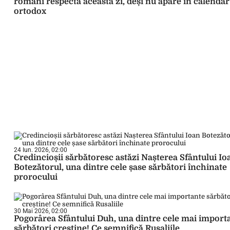
români respectă această zi, deși nu apare în calendar
ortodox
24 Iun. 2026, 02:00
Credincioșii sărbătoresc astăzi Nașterea Sfântului Io
Botezătorul, una dintre cele șase sărbători închinate
prorocului
30 Mai 2026, 02:00
Pogorârea Sfântului Duh, una dintre cele mai import
sărbători creștine! Ce semnifică Rusaliile