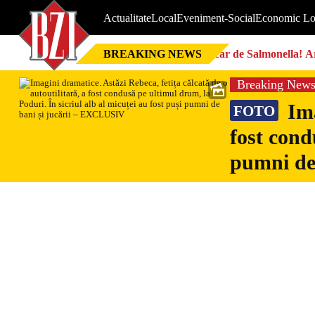
Actualitate
Local
Eveniment-Social
Economic Lo
BREAKING NEWS
Focar de Salmonella! Ar
Breaking New
Ima
FOTO
fost cond
pumni de