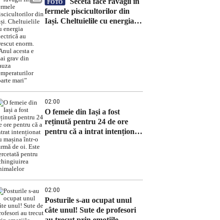
Seceta face ravagii în
FOTO
fermele piscicultorilor din
Iași. Cheltuielile cu energia
electrică au crescut enorm.
„Anul acesta e mai grav din
cauza temperaturilor foarte
mari”
02:00
O femeie din Iași a fost
reținută pentru 24 de ore
pentru că a intrat intenționat
cu mașina într-o turmă de oi.
Este cercetată pentru
schingiuirea animalelor
02:00
Posturile s-au ocupat unul
câte unul! Sute de profesori
au trecut prin emoțiile