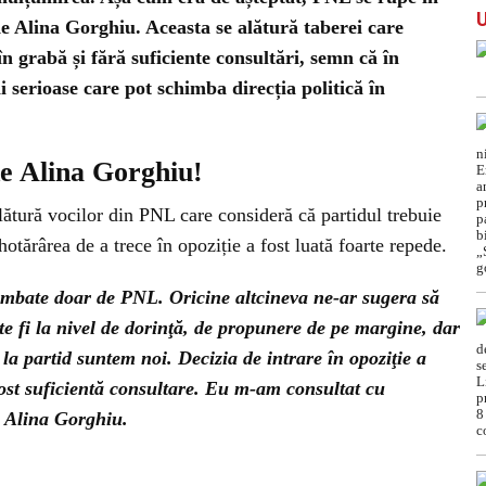
 de Alina Gorghiu. Aceasta se alătură taberei care
în grabă și fără suficiente consultări, semn că în
i serioase care pot schimba direcția politică în
de Alina Gorghiu!
lătură vocilor din PNL care consideră că partidul trebuie
otărârea de a trece în opoziție a fost luată foarte repede.
himbate doar de PNL. Oricine altcineva ne-ar sugera să
te fi la nivel de dorinţă, de propunere de pe margine, dar
 la partid suntem noi. Decizia de intrare în opoziţie a
fost suficientă consultare. Eu m-am consultat cu
s Alina Gorghiu.