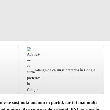
Adaugă-ne ca sursă preferată în Google
u este susținută unanim în partid, iar tot mai mulți
nemulțumirea. Așa cum era de așteptat, PNL se rupe în