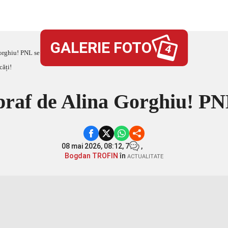
GALERIE FOTO
4
Gorghiu! PNL se rupe în bucăți!
 praf de Alina Gorghiu! PN
08 mai 2026, 08:12,
7
,
Bogdan TROFIN
în
ACTUALITATE