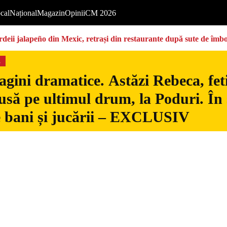
cal
Național
Magazin
Opinii
CM 2026
deii jalapeño din Mexic, retrași din restaurante după sute de îmbo
s
gini dramatice. Astăzi Rebeca, fetiț
usă pe ultimul drum, la Poduri. În s
 bani și jucării – EXCLUSIV