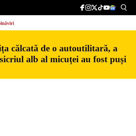
lnăviri
a călcată de o autoutilitară, a
icriul alb al micuței au fost puși