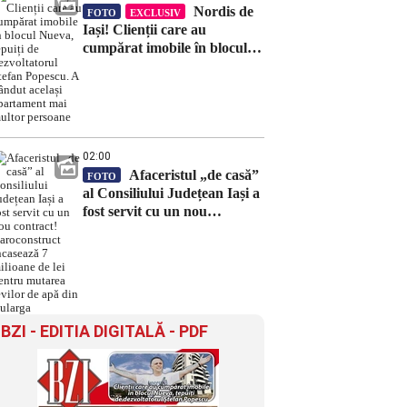
Nordis de
FOTO
EXCLUSIV
Iași! Clienții care au
cumpărat imobile în blocul
Nueva, țepuiți de
dezvoltatorul Ștefan Popescu.
A vândut același apartament
mai multor persoane
02:00
Afaceristul „de casă”
FOTO
al Consiliului Județean Iași a
fost servit cu un nou
contract! Daroconstruct
încasează 7 milioane de lei
pentru mutarea țevilor de
apă din Bularga
BZI - EDITIA DIGITALĂ - PDF