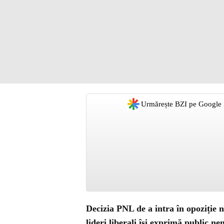
Urmărește BZI pe Google
Decizia PNL de a intra în opoziție n
lideri liberali își exprimă public 