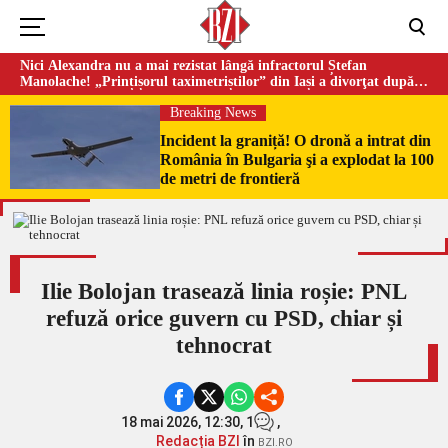
Nici Alexandra nu a mai rezistat lângă infractorul Ștefan
Manolache! „Prințișorul taximetriștilor” din Iași a divorţat după
doi ani de căsnicie
Breaking News
Incident la graniță! O dronă a intrat din
România în Bulgaria şi a explodat la 100
de metri de frontieră
Ilie Bolojan trasează linia roșie: PNL
refuză orice guvern cu PSD, chiar și
tehnocrat
18 mai 2026, 12:30,
1
,
Redacția BZI
în
BZI.RO