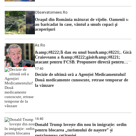
Observatornews.ro
Oraşul din România măturat de vijelie. Oamenii s-
au baricadat în case, vântul a smuls copaci şi
acoperişuri
As.ro
&amp;#8222;Îi dau eu unul bun&amp;#8221;. Gică
Craioveanu a &amp;#8222;găsit&amp;#8221;
atacant pentru FCSB. Propunere directă pentru
Gigi Becali
17:40
Decizie de ultimă oră a Agenției Medicamentului!
Două medicamente cunoscute, retrase temporar de
la vânzare
14:40
Donald Trump lovește din nou în imigrație: ordin
pentru blocarea „turismului de naștere” și
restrângerea cetățeniei