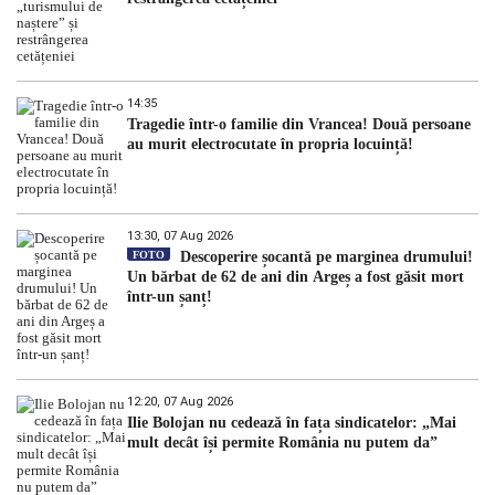
14:35
Tragedie într-o familie din Vrancea! Două persoane
au murit electrocutate în propria locuință!
13:30, 07 Aug 2026
FOTO
Descoperire șocantă pe marginea drumului!
Un bărbat de 62 de ani din Argeș a fost găsit mort
într-un șanț!
12:20, 07 Aug 2026
Ilie Bolojan nu cedează în fața sindicatelor: „Mai
mult decât își permite România nu putem da”