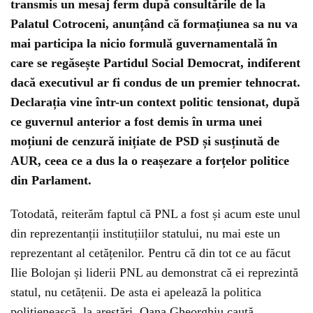
transmis un mesaj ferm după consultările de la
Palatul Cotroceni, anunțând că formațiunea sa nu va
mai participa la nicio formulă guvernamentală în
care se regăsește Partidul Social Democrat, indiferent
dacă executivul ar fi condus de un premier tehnocrat.
Declarația vine într-un context politic tensionat, după
ce guvernul anterior a fost demis în urma unei
moțiuni de cenzură inițiate de PSD și susținută de
AUR, ceea ce a dus la o reașezare a forțelor politice
din Parlament.
Totodată, reiterăm faptul că PNL a fost și acum este unul
din reprezentanții instituțiilor statului, nu mai este un
reprezentant al cetățenilor. Pentru că din tot ce au făcut
Ilie Bolojan și liderii PNL au demonstrat că ei reprezintă
statul, nu cetățenii. De asta ei apelează la politica
polițienească, la arestări. Oana Gheorghiu caută