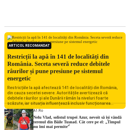
ARTICOL RECOMANDAT
Restricții la apă în 141 de localități din
România. Seceta severă reduce debitele
râurilor și pune presiune pe sistemul
energetic
Restricțiile la apă afectează 141 de localități din România,
din cauza secetei severe. Autoritățile avertizează că
debitele râurilor și ale Dunării rămân la niveluri foarte
scăzute, iar situația influențează inclusiv funcționarea
Centralei Nucleare de la Cernavodă. România se confruntă
A1.ro
cu una dintre cele mai dificile perioade din punct de vedere
Nelu Vlad, solistul trupei Azur, nevoit să își vândă
hidrologic din ultimii ani. Lipsa […]
terenul din Băile Tușnad. Cât cere pe el: „Timpul
nu îmi mai permite”