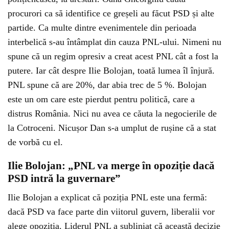
procurori ca să identifice ce greșeli au făcut PSD și alte
partide. Ca multe dintre evenimentele din perioada
interbelică s-au întâmplat din cauza PNL-ului. Nimeni nu
spune că un regim opresiv a creat acest PNL cât a fost la
putere. Iar cât despre Ilie Bolojan, toată lumea îl înjură.
PNL spune că are 20%, dar abia trec de 5 %. Bolojan
este un om care este pierdut pentru politică, care a
distrus România. Nici nu avea ce căuta la negocierile de
la Cotroceni. Nicușor Dan s-a umplut de rușine că a stat
de vorbă cu el.
Ilie Bolojan: „PNL va merge în opoziție dacă
PSD intră la guvernare”
Ilie Bolojan a explicat că poziția PNL este una fermă:
dacă PSD va face parte din viitorul guvern, liberalii vor
alege opoziția. Liderul PNL a subliniat că această decizie