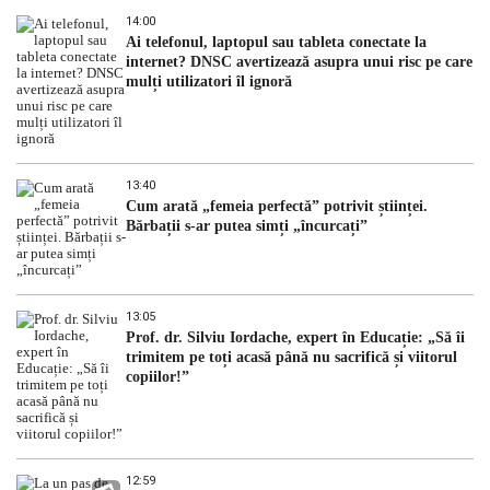
14:00
Ai telefonul, laptopul sau tableta conectate la
internet? DNSC avertizează asupra unui risc pe care
mulți utilizatori îl ignoră
13:40
Cum arată „femeia perfectă” potrivit științei.
Bărbații s-ar putea simți „încurcați”
13:05
Prof. dr. Silviu Iordache, expert în Educație: „Să îi
trimitem pe toți acasă până nu sacrifică și viitorul
copiilor!”
12:59