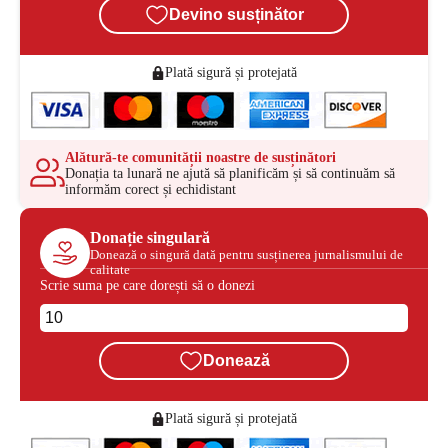
Devino susținător
Plată sigură și protejată
Alătură-te comunității noastre de susținători
Donația ta lunară ne ajută să planificăm și să continuăm să
informăm corect și echidistant
Donație singulară
Donează o singură dată pentru susținerea jurnalismului de
calitate
Scrie suma pe care dorești să o donezi
Donează
Plată sigură și protejată