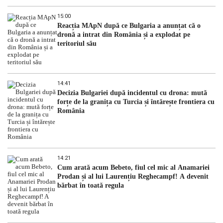
15:00
Reacția MApN după ce Bulgaria a anunțat că o
dronă a intrat din România și a explodat pe
teritoriul său
14:41
Decizia Bulgariei după incidentul cu drona: mută
forțe de la granița cu Turcia și întărește frontiera cu
România
14:21
Cum arată acum Bebeto, fiul cel mic al Anamariei
Prodan și al lui Laurențiu Reghecampf! A devenit
bărbat în toată regula