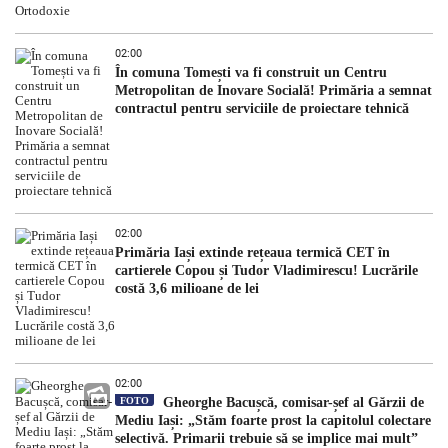
02:00
În comuna Tomești va fi construit un Centru
Metropolitan de Inovare Socială! Primăria a semnat
contractul pentru serviciile de proiectare tehnică
02:00
Primăria Iași extinde rețeaua termică CET în
cartierele Copou și Tudor Vladimirescu! Lucrările
costă 3,6 milioane de lei
02:00
FOTO
Gheorghe Bacușcă, comisar-șef al Gărzii de
Mediu Iași: „Stăm foarte prost la capitolul colectare
selectivă. Primarii trebuie să se implice mai mult”