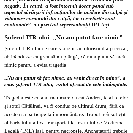
negativ. În cauză, a fost întocmit dosar penal sub
aspectul săvârșirii infracțiunilor de ucidere din culpă și
vătămare corporală din culpă, iar cercetările sunt
continuate”, au precizat reprezentanții IPJ Iași.
Șoferul TIR-ului: „Nu am putut face nimic”
Șoferul TIR-ului de care s-a izbit autoturismul a precizat,
abținându-se cu greu să nu plângă, că nu a putut să facă
nimic pentru a evita tragedia.
„Nu am putut să fac nimic, au venit direct în mine”, a
spus șoferul TIR-ului, vizibil afectat de cele întâmplate.
Tragedia este cu atât mai mare cu cât Andrei, tatăl fetelor
și soțul Cătălinei, va fi condus pe ultimul drum, fără ca
acestea să participe la înmormântare. Trupul neînsuflețit
al bărbatului a fost transportat la Institutul de Medicină
Legală (IML) Iași, pentru necropsie. Anchetatorii trebuie