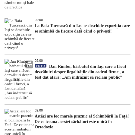
02:00
La Baia Turcească din Iași se deschide expoziția care
se schimbă de fiecare dată când o privești!
02:00
FOTO
Dan Rîmbu, bărbatul din Iași care a făcut
dezvăluiri despre ilegalitățile din cadrul firmei, a
fost dat afară: „Am îndrăznit să reclam public”
02:00
Astăzi are loc marele praznic al Schimbării la Față!
De ce icoana acestei sărbători este unică în
Ortodoxie