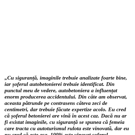
„Cu siguranță, imaginile trebuie analizate foarte bine,
iar șoferul autobetonierei trebuie identificat. Din
punctul meu de vedere, autobetoniera a influențat
enorm producerea accidentului. Din câte am observat,
aceasta pătrunde pe contrasens câteva zeci de
centimetri, dar trebuie făcute expertize acolo. Eu cred
că șoferul betonierei are vină în acest caz. Dacă nu ar
fi existat imaginile, cu siguranță se spunea că femeia
care tracta cu autoturismul rulota este vinovată, dar eu
nu cred că este așa. 100% este vinovat șoferul