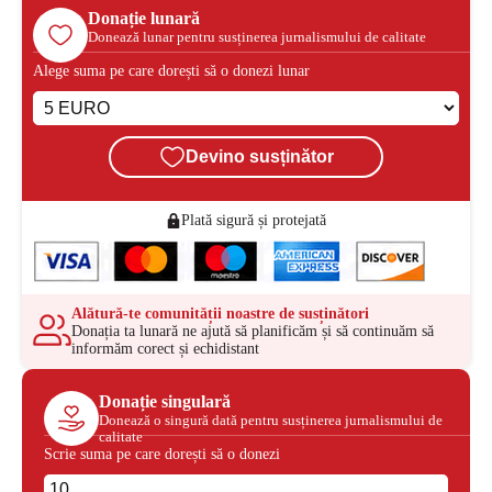
Donație lunară
Donează lunar pentru susținerea jurnalismului de calitate
Alege suma pe care dorești să o donezi lunar
Devino susținător
Plată sigură și protejată
Alătură-te comunității noastre de susținători
Donația ta lunară ne ajută să planificăm și să continuăm să
informăm corect și echidistant
Donație singulară
Donează o singură dată pentru susținerea jurnalismului de
calitate
Scrie suma pe care dorești să o donezi