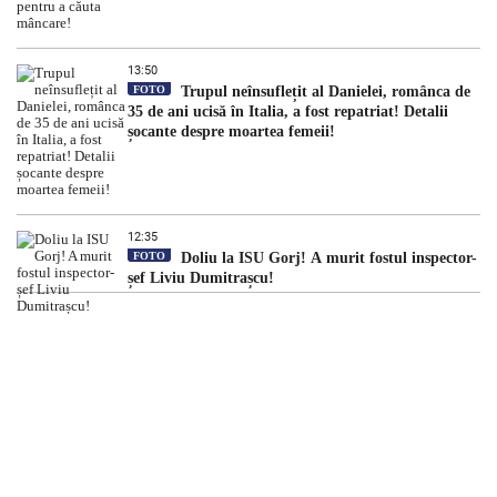
13:50
FOTO
Trupul neînsuflețit al Danielei, românca de
35 de ani ucisă în Italia, a fost repatriat! Detalii
șocante despre moartea femeii!
12:35
FOTO
Doliu la ISU Gorj! A murit fostul inspector-
șef Liviu Dumitrașcu!