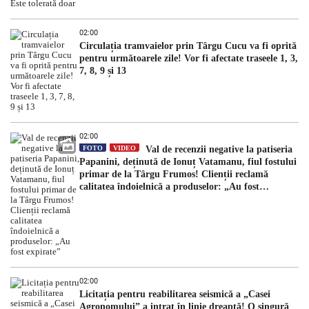
02:00
Circulația tramvaielor prin Târgu Cucu va fi oprită
pentru următoarele zile! Vor fi afectate traseele 1, 3,
7, 8, 9 și 13
02:00
FOTO
VIDEO
Val de recenzii negative la patiseria
Papanini, deținută de Ionuț Vatamanu, fiul fostului
primar de la Târgu Frumos! Clienții reclamă
calitatea îndoielnică a produselor: „Au fost
expirate”
02:00
Licitația pentru reabilitarea seismică a „Casei
Agronomului” a intrat în linie dreaptă! O singură