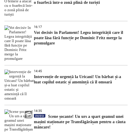
o foarfecă într-o zonă plină de turiști
16:17
Vot decisiv în Parlament! Legea integrității care îl
poate lăsa fără funcție pe Dominic Fritz merge la
promulgare
14:45
Intervenție de urgență la Uricani! Un bărbat și-a
luat copilul ostatic și amenință că îl omoară
14:35
FOTO
Scene șocante! Un urs a spart geamul unei
mașini staționate pe Transfăgărășan pentru a căuta
mâncare!