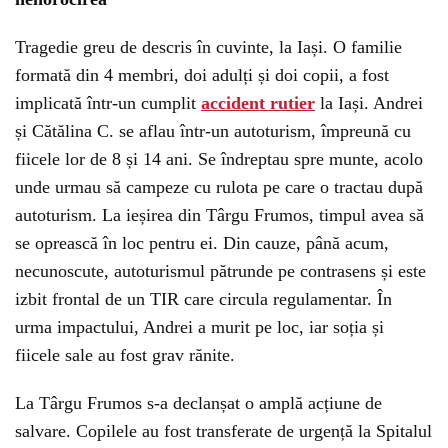
Tragedie greu de descris în cuvinte, la Iași. O familie
formată din 4 membri, doi adulți și doi copii, a fost
implicată într-un cumplit
accident rutier
la Iași. Andrei
și Cătălina C. se aflau într-un autoturism, împreună cu
fiicele lor de 8 și 14 ani. Se îndreptau spre munte, acolo
unde urmau să campeze cu rulota pe care o tractau după
autoturism. La ieșirea din Târgu Frumos, timpul avea să
se oprească în loc pentru ei. Din cauze, până acum,
necunoscute, autoturismul pătrunde pe contrasens și este
izbit frontal de un TIR care circula regulamentar. În
urma impactului, Andrei a murit pe loc, iar soția și
fiicele sale au fost grav rănite.
La Târgu Frumos s-a declanșat o amplă acțiune de
salvare. Copilele au fost transferate de urgență la Spitalul