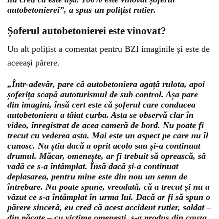
autobetonierei”, a spus un polițist rutier.
Șoferul autobetonierei este vinovat?
Un alt polițist a comentat pentru BZI imaginile și este de
aceeași părere.
„Într-adevăr, pare că autobetoniera agață rulota, apoi
șoferița scapă autoturismul de sub control. Așa pare
din imagini, însă cert este că șoferul care conducea
autobetoniera a tăiat curba. Asta se observă clar în
video, înregistrat de acea cameră de bord. Nu poate fi
trecut cu vederea asta. Mai este un aspect pe care nu îl
cunosc. Nu știu dacă a oprit acolo sau și-a continuat
drumul. Măcar, omenește, ar fi trebuit să oprească, să
vadă ce s-a întâmplat. Însă dacă și-a continuat
deplasarea, pentru mine este din nou un semn de
întrebare. Nu poate spune, vreodată, că a trecut și nu a
văzut ce s-a întâmplat în urma lui. Dacă ar fi să spun o
părere sinceră, eu cred că acest accident rutier, soldat –
din păcate – cu victime omenești, s-a produs din cauza