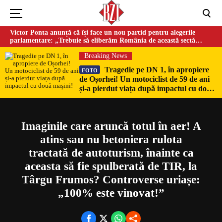
Victor Ponta anunță că își face un nou partid pentru alegerile
parlamentare: „Trebuie să eliberăm România de această sectă
globalistă”
Breaking News
Tragedie pe DN 1, în apropiere
FOTO
de Oșorhei! Un motociclist de 59 de ani
Could not play video.
și-a pierdut viața după impactul cu două
There was a problem trying to load the video.
mașini!
Error code: html5_video:4
Imaginile care aruncă totul în aer! A
atins sau nu betoniera rulota
tractată de autoturism, înainte ca
aceasta să fie spulberată de TIR, la
Târgu Frumos? Controverse uriașe:
„100% este vinovat!”