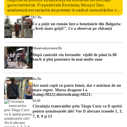
negocierile politice vizează ieșirea României din blocajul
guvernamental. Președintele României, Nicușor Dan,
analizează noi variante de premier în cadrul consultărilor cu
liderii politici. Ciprian Ciucu vorbește despre scenariul unui
A1.ro
guvern tehnocrat și despre posibilitatea a două cabinete
Ce a pățit un român într-o benzinărie din Bulgaria:
succesive. Nicușor Dan analizează noi variante de premier
„Aveți mare grijă!”. Ce a observat pe chitanță
România traversează […]
Observatornews.ro
După caniculă vin furtunile: vijelii de până la 80
km/h și ploi puternice în mai multe zone
As.ro
Are nouă copii cu patru femei, dar e măcinat de un
mare regret. Marea dragoste l-a
&amp;#8222;distrus&amp;#8221;
02:00
Circulația tramvaielor prin Târgu Cucu va fi oprită
pentru următoarele zile! Vor fi afectate traseele 1, 3,
7, 8, 9 și 13