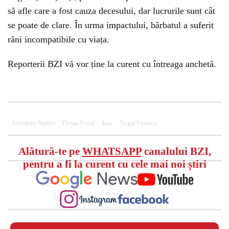
să afle care a fost cauza decesului, dar lucrurile sunt cât
se poate de clare. În urma impactului, bărbatul a suferit
răni incompatibile cu viața.
Reporterii BZI vă vor ține la curent cu întreaga anchetă.
Could not play video.
Could not play video.
There was a problem trying to load the video.
Could not play video.
There was a problem trying to load the video.
Error code: html5_video:4
There was a problem trying to load the video.
Error code: html5_video:4
Error code: html5_video:4
Accident Rutier
Dosar Penal
Iasi
Targu Frumos
Alătură-te pe
WHATSAPP
canalului BZI,
pentru a fi la curent cu cele mai noi știri