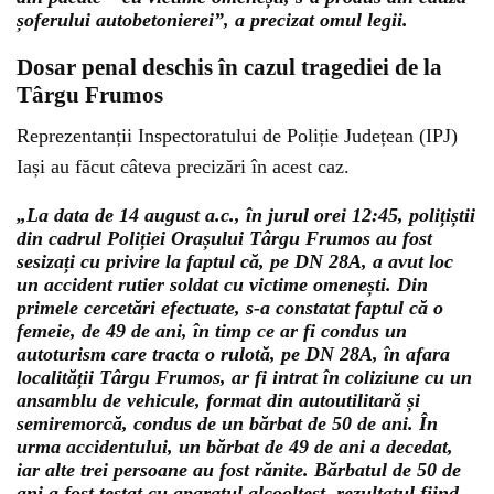
șoferului autobetonierei”, a precizat omul legii.
Dosar penal deschis în cazul tragediei de la
Târgu Frumos
Reprezentanții Inspectoratului de Poliție Județean (IPJ)
Iași au făcut câteva precizări în acest caz.
„La data de 14 august a.c., în jurul orei 12:45, polițiștii
din cadrul Poliției Orașului Târgu Frumos au fost
sesizați cu privire la faptul că, pe DN 28A, a avut loc
un accident rutier soldat cu victime omenești. Din
primele cercetări efectuate, s-a constatat faptul că o
femeie, de 49 de ani, în timp ce ar fi condus un
autoturism care tracta o rulotă, pe DN 28A, în afara
localității Târgu Frumos, ar fi intrat în coliziune cu un
ansamblu de vehicule, format din autoutilitară și
semiremorcă, condus de un bărbat de 50 de ani. În
urma accidentului, un bărbat de 49 de ani a decedat,
iar alte trei persoane au fost rănite. Bărbatul de 50 de
ani a fost testat cu aparatul alcooltest, rezultatul fiind