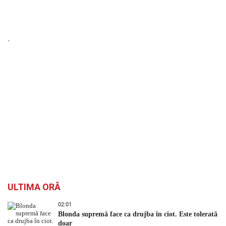
`
ULTIMA ORĂ
02:01
Blonda supremă face ca drujba în ciot. Este tolerată
doar