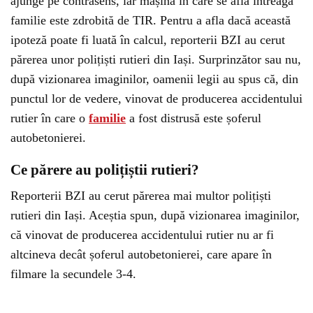
ajunge pe contrasens, iar mașina în care se afla întreaga
familie este zdrobită de TIR. Pentru a afla dacă această
ipoteză poate fi luată în calcul, reporterii BZI au cerut
părerea unor polițiști rutieri din Iași. Surprinzător sau nu,
după vizionarea imaginilor, oamenii legii au spus că, din
punctul lor de vedere, vinovat de producerea accidentului
rutier în care o
familie
a fost distrusă este șoferul
autobetonierei.
Ce părere au polițiștii rutieri?
Reporterii BZI au cerut părerea mai multor polițiști
rutieri din Iași. Aceștia spun, după vizionarea imaginilor,
că vinovat de producerea accidentului rutier nu ar fi
altcineva decât șoferul autobetonierei, care apare în
filmare la secundele 3-4.